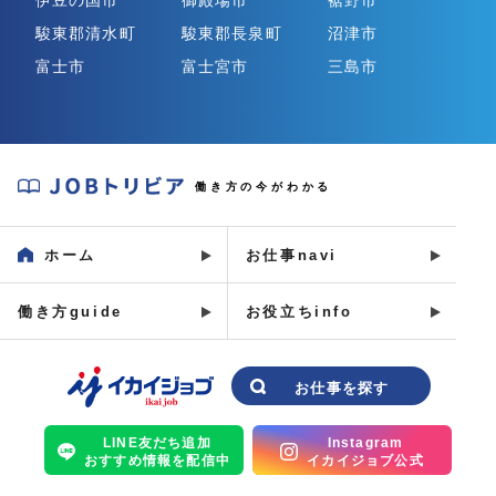
伊豆の国市
御殿場市
裾野市
駿東郡清水町
駿東郡長泉町
沼津市
富士市
富士宮市
三島市
J
働き方の今がわかる
O
B
ホーム
お仕事navi
ト
リ
働き方guide
お役立ちinfo
ビ
ア
イ
お仕事を探す
カ
イ
LINE友だち追加
Instagram
おすすめ情報を配信中
イカイジョブ公式
ジ