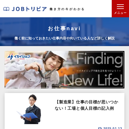
J
働き方の今がわかる
O
メニュー
B
ト
お仕事navi
リ
働く前に知っておきたい仕事内容や向いている人など詳しく解説
ビ
ア
【製造業】仕事の目標が思いつか
ない！工場と個人目標の記入例
2025.01.13