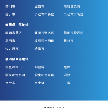
菊川市
湖西市
周智郡森町
袋井市
浜松市中央区
浜松市浜名区
静岡県中部地域
静岡市葵区
静岡市清水区
静岡市駿河区
島田市
榛原郡吉田町
藤枝市
牧之原市
焼津市
静岡県東部地域
伊豆の国市
御殿場市
裾野市
駿東郡清水町
駿東郡長泉町
沼津市
富士市
富士宮市
三島市
株式会社イカイ