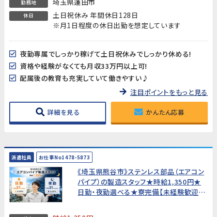
埼玉県蓮田市
勤務地
土日祝休み 年間休日128日
休日
※月1日程度の休日出勤を想定しています
夜勤専属でしっかり稼げて土日祝休みでしっかり休める!
資格や経験がなくても月収33万円以上可!
配属後の教育も充実していて働きやすい♪
注目ポイントをもっと見る
詳細を見る
かんたん応募
派遣社員
お仕事No1478-5873
《埼玉県熊谷市》ステンレス部品（エアコン
パイプ）の製造スタッフ★時給1,350円★
日勤・夜勤選べる★寮完備【未経験歓迎・
男女活躍中！】