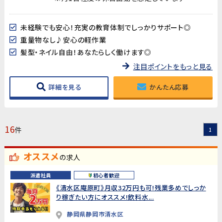
未経験でも安心！充実の教育体制でしっかりサポート◎
重量物なし♪安心の軽作業
髪型・ネイル自由！あなたらしく働けます◎
注目ポイントをもっと見る
詳細を見る
かんたん応募
16
件
1
オススメ
の求人
派遣社員
初心者歓迎
《清水区庵原町》月収32万円も可!残業多めでしっか
り稼ぎたい方にオススメ!飲料水...
静岡県静岡市清水区