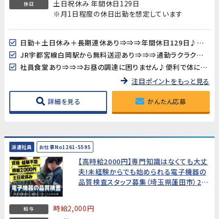
土日祝休み 年間休日129日
休日
※月1日程度の休日出勤を想定しています
日勤＋土日休み＋長期連休あり⇒⇒⇒年間休日129日♪プライベートも充実！！
JR宇都宮線白岡駅から無料送迎あり⇒⇒⇒通勤ラクラク♪マイカー通勤もOK！
社員食堂あり⇒⇒⇒お昼の調達に困りません♪便利で体に優しい！お財布にも優しい！
注目ポイントをもっと見る
詳細を見る
かんたん応募
派遣社員
お仕事No1261-5595
【高時給2000円】専門知識はなくても大丈
夫!未経験からでも始められる電子機器の
品質検査スタッフ募集（埼玉県蓮田市）20
代30代男性活躍中!
時給2,000円
給与