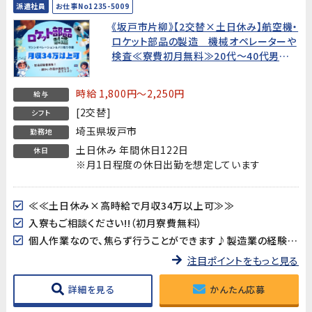
派遣社員
お仕事No1235-5009
《坂戸市片柳》【2交替×土日休み】航空機・
ロケット部品の製造 機械オペレーターや
検査≪寮費初月無料≫20代～40代男性
活躍中！
時給 1,800円～2,250円
給与
[2交替]
シフト
埼玉県坂戸市
勤務地
土日休み 年間休日122日
休日
※月1日程度の休日出勤を想定しています
≪≪土日休み×高時給で月収34万以上可≫≫
入寮もご相談ください!!（初月寮費無料）
個人作業なので、焦らず行うことができます♪製造業の経験がある方歓迎★
注目ポイントをもっと見る
詳細を見る
かんたん応募