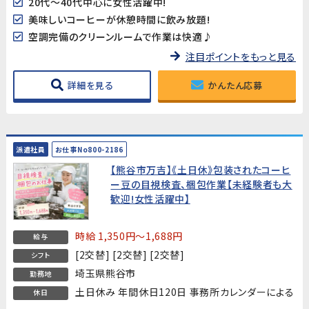
20代～40代中心に女性活躍中!
美味しいコーヒーが休憩時間に飲み放題!
空調完備のクリーンルームで作業は快適♪
注目ポイントをもっと見る
詳細を見る
かんたん応募
派遣社員
お仕事No800-2186
【熊谷市万吉】《土日休》包装されたコーヒ
ー豆の目視検査、梱包作業【未経験者も大
歓迎!女性活躍中】
時給 1,350円～1,688円
給与
[2交替] [2交替] [2交替]
シフト
埼玉県熊谷市
勤務地
土日休み 年間休日120日 事務所カレンダーによる
休日