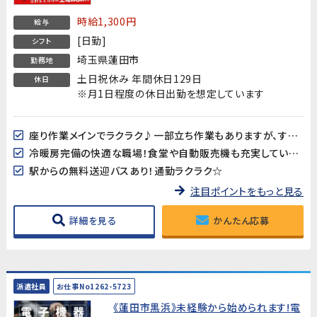
時給1,300円
給与
[日勤]
シフト
埼玉県蓮田市
勤務地
土日祝休み 年間休日129日
休日
※月1日程度の休日出勤を想定しています
座り作業メインでラクラク♪一部立ち作業もありますが、すぐに慣れます！
冷暖房完備の快適な職場！食堂や自動販売機も充実しています♪
駅からの無料送迎バスあり！通勤ラクラク☆
注目ポイントをもっと見る
詳細を見る
かんたん応募
派遣社員
お仕事No1262-5723
《蓮田市黒浜》未経験から始められます!電