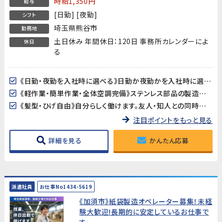
時給1,350円
給与
[日勤] [夜勤]
シフト
埼玉県熊谷市
勤務地
土日休み 年間休日：120日 事務所カレンダーによ
休日
る
《日勤・夜勤を入社時に選べる》日勤か夜勤かを入社時に選択できます。生活スタイルに合わせて働き方を決められるので、自分のペースで長く続けられます。夜勤専属の場合は月収約317,330円も目指せます。
《軽作業・簡単作業・全体空調完備》ステンレス部品の製造ですが、軽作業・簡単作業が中心です。全体空調が完備されているため、夏も冬も快適な環境で働けます。
《髪型・ひげ自由》自分らしく働けます。友人・知人との同時応募も歓迎します。
注目ポイントをもっと見る
詳細を見る
かんたん応募
派遣社員
お仕事No1434-5619
《加須市》紙袋製造オペレーター募集！未経
験大歓迎!長期的に安定しているお仕事で
す