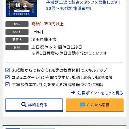
子機器工場で製造スタッフを募集します！
20代～40代男性活躍中!
時給1,350円以上
給与
[日勤]
シフト
埼玉県蓮田市
勤務地
土日祝休み 年間休日129日
休日
※月1日程度の休日出勤を想定しています
未経験からでも安心！充実の教育体制でスキルアップ
コミュニケーションを取りやすい、風通しの良い職場環境
丁寧な作業で、社会を支える精密機器づくりに貢献
注目ポイントをもっと見る
詳細を見る
かんたん応募