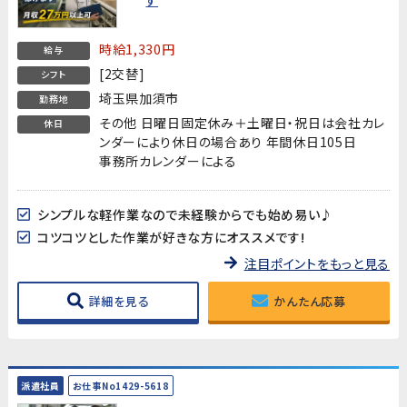
時給1,330円
給与
[2交替]
シフト
埼玉県加須市
勤務地
その他 日曜日固定休み＋土曜日・祝日は会社カレ
休日
ンダーにより休日の場合あり 年間休日105日
事務所カレンダーによる
シンプルな軽作業なので未経験からでも始め易い♪
コツコツとした作業が好きな方にオススメです!
注目ポイントをもっと見る
詳細を見る
かんたん応募
派遣社員
お仕事No1429-5618