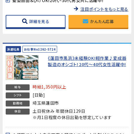
髪型自由＆ひげOK!20代~30代男女共に活躍中!
注目ポイントをもっと見る
詳細を見る
かんたん応募
派遣社員
お仕事No1262-5724
《蓮田市黒浜》未経験OK!軽作業♪変成器
製造のオシゴト！20代～40代女性活躍中!
時給1,350円以上
給与
[日勤]
シフト
埼玉県蓮田市
勤務地
土日祝休み 年間休日129日
休日
※月1日程度の休日出勤を想定しています