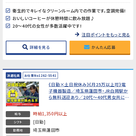
衛生的でキレイなクリーンルーム内での作業です。空調完備!
おいしいコーヒーが休憩時間に飲み放題♪
20～40代の女性が多数活躍中です!
注目ポイントをもっと見る
詳細を見る
かんたん応募
派遣社員
お仕事No1262-5541
《日勤×土日祝休み》《月25万以上可》電
子機器製造／埼玉県蓮田市・JR白岡駅か
ら無料送迎あり／20代～40代男女共に活
躍中!
時給1,350円以上
給与
[日勤]
シフト
埼玉県蓮田市
勤務地