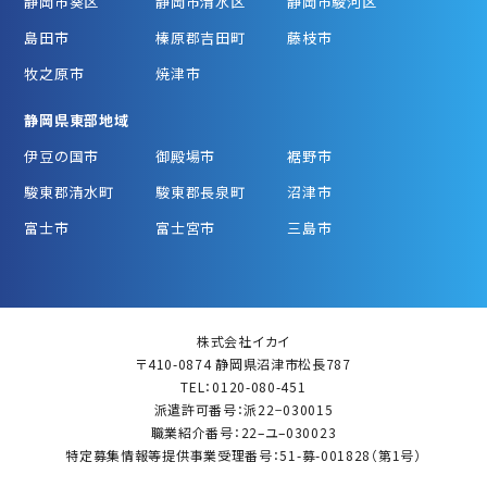
静岡市葵区
静岡市清水区
静岡市駿河区
島田市
榛原郡吉田町
藤枝市
牧之原市
焼津市
静岡県東部地域
伊豆の国市
御殿場市
裾野市
駿東郡清水町
駿東郡長泉町
沼津市
富士市
富士宮市
三島市
株式会社イカイ
〒410-0874 静岡県沼津市松長787
TEL：0120-080-451
派遣許可番号：派22−030015
職業紹介番号：22–ユ–030023
特定募集情報等提供事業受理番号：51-募-001828（第1号）