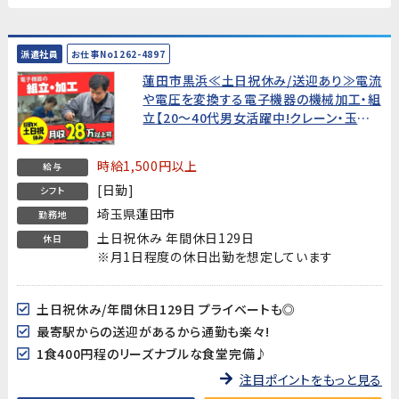
派遣社員
お仕事No1262-4897
蓮田市黒浜≪土日祝休み/送迎あり≫電流
や電圧を変換する電子機器の機械加工・組
立【20～40代男女活躍中!クレーン・玉掛
け資格活かせます】
時給1,500円以上
給与
[日勤]
シフト
埼玉県蓮田市
勤務地
土日祝休み 年間休日129日
休日
※月1日程度の休日出勤を想定しています
土日祝休み/年間休日129日 プライベートも◎
最寄駅からの送迎があるから通勤も楽々!
1食400円程のリーズナブルな食堂完備♪
注目ポイントをもっと見る