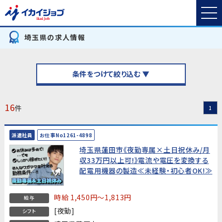
埼玉県の求人情報
条件をつけて絞り込む ▼
16
件
1
派遣社員
お仕事No1261-4898
埼玉県蓮田市《夜勤専属×土日祝休み/月
収33万円以上可!》電流や電圧を変換する
配電用機器の製造≪未経験・初心者OK!≫
時給 1,450円～1,813円
給与
[夜勤]
シフト