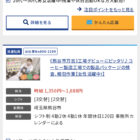
20代～50代男女活躍中!残業や休日出勤OKな方大歓迎!
注目ポイントをもっと見る
詳細を見る
かんたん応募
派遣社員
お仕事No800-2199
《熊谷市万吉》工場デビューにピッタリ♪コ
ーヒー製造工場での製品パッケージの検
査、梱包作業【女性活躍中!】
時給 1,350円～1,688円
給与
[3交替] [2交替]
シフト
埼玉県熊谷市
勤務地
シフト制 4勤2休 4勤1休 年間休日120日 事務所カ
休日
レンダーによる