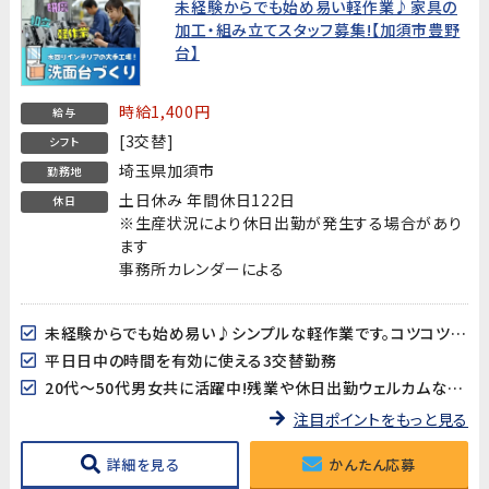
未経験からでも始め易い軽作業♪家具の
加工・組み立てスタッフ募集!【加須市豊野
台】
時給1,400円
給与
[3交替]
シフト
埼玉県加須市
勤務地
土日休み 年間休日122日
休日
※生産状況により休日出勤が発生する場合があり
ます
事務所カレンダーによる
未経験からでも始め易い♪シンプルな軽作業です。コツコツと進める作業が好きな方にオススメ!
平日日中の時間を有効に使える3交替勤務
20代～50代男女共に活躍中!残業や休日出勤ウェルカムな方大歓迎!
注目ポイントをもっと見る
詳細を見る
かんたん応募