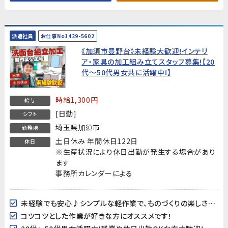
派遣社員
お仕事No1429-5602
《加須市豊野台》未経験大歓迎!インテリ
ア・家具の加工組み立てスタッフ募集!【20
代～50代男女共に活躍中!】
時給1,300円
給与
[日勤]
シフト
埼玉県加須市
勤務地
土日休み 年間休日122日
休日
※生産状況により休日出勤が発生する場合があり
ます
事務所カレンダーによる
未経験でも安心♪シンプルな軽作業で、ものづくりの楽しさを実感！
コツコツとした作業が好きな方にオススメです!