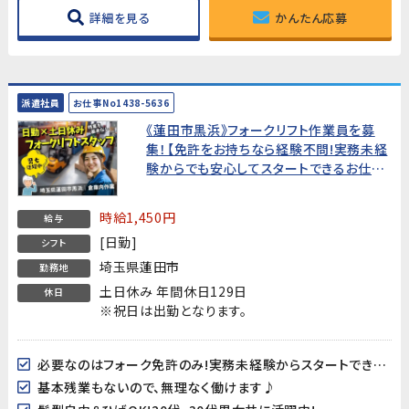
詳細を見る
かんたん応募
派遣社員
お仕事No1438-5636
《蓮田市黒浜》フォークリフト作業員を募
集！【免許をお持ちなら経験不問!実務未経
験からでも安心してスタートできるお仕事
です。】
時給1,450円
給与
[日勤]
シフト
埼玉県蓮田市
勤務地
土日休み 年間休日129日
休日
※祝日は出勤となります。
必要なのはフォーク免許のみ!実務未経験からスタートできます!
基本残業もないので、無理なく働けます♪