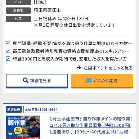
[日勤]
シフト
埼玉県蓮田市
勤務地
土日祝休み 年間休日129日
休日
※月1日程度の休日出勤を想定しています
専門知識・経験不要!電気を取り扱う仕事に興味のある方歓迎!
高圧電気取扱者特別教育の資格支援制度あり!スキルアップを目指せます。
時給2000円と高収入が期待でき、安定した収入を得たい方必見!
注目ポイントをもっと見る
詳細を見る
かんたん応募
派遣社員
お仕事No1261-5684
《埼玉県蓮田市》 座り作業メインの軽作業！
コイル巻き取り作業員募集！時給1300円！
【送迎あり♪】20代～40代男女共に活躍
中!