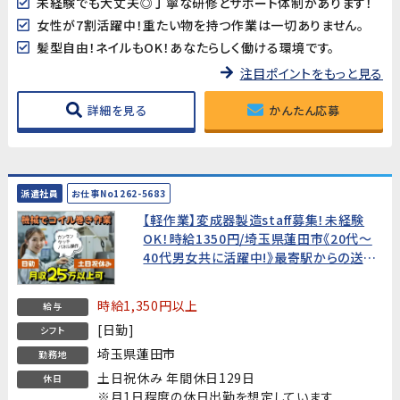
未経験でも大丈夫◎丁寧な研修とサポート体制があります！
女性が7割活躍中！重たい物を持つ作業は一切ありません。
髪型自由！ネイルもOK！あなたらしく働ける環境です。
注目ポイントをもっと見る
詳細を見る
かんたん応募
派遣社員
お仕事No1262-5683
【軽作業】変成器製造staff募集！未経験
OK！時給1350円/埼玉県蓮田市《20代～
40代男女共に活躍中!》最寄駅からの送迎
あり♪
時給1,350円以上
給与
[日勤]
シフト
埼玉県蓮田市
勤務地
土日祝休み 年間休日129日
休日
※月1日程度の休日出勤を想定しています