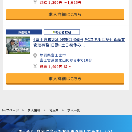
時給 1,300円 ～1,625円
求人詳細はこちら
派遣社員
初心者歓迎
《富士宮市北山》時給1400円|PCスキル活かせる品質
管理事務|日勤・土日祝休み...
静岡県富士宮市
富士宮道路北山ICから車で10分
時給 1,400円 以上
求人詳細はこちら
トップページ
求人情報
埼玉県
求人一覧
さっそく、自分に合ったお仕事を探してみましょう！