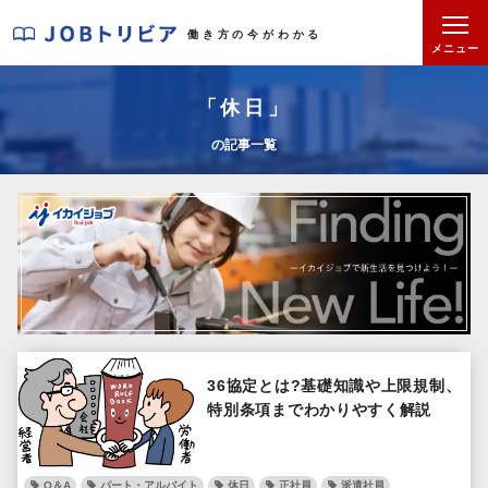
J
働き方の今がわかる
O
メニュー
B
ト
「休日」
リ
の記事一覧
ビ
ア
36協定とは?基礎知識や上限規制、
特別条項までわかりやすく解説
Q＆A
パート・アルバイト
休日
正社員
派遣社員