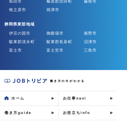
島田市
榛原郡吉田町
藤枝市
牧之原市
焼津市
静岡県東部地域
伊豆の国市
御殿場市
裾野市
駿東郡清水町
駿東郡長泉町
沼津市
富士市
富士宮市
三島市
J
働き方の今がわかる
O
B
ホーム
お仕事navi
ト
リ
働き方guide
お役立ちinfo
ビ
ア