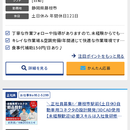
シフト
静岡県藤枝市
勤務地
土日休み 年間休日121日
休日
丁寧な作業フォローや指導がありますので、未経験からでも始め易い♪相談事もし易い環境です
キレイな作業場＆空調完備!年間通じて快適な作業環境です♪
食事代補助150円/日あり♪
注目ポイントをもっと見る
詳細を見る
かんたん応募
正社員
お仕事No952-5299
＼正社員募集!／藤枝市駅前《土日休》自
動車用コネクタの設計開発/3DCAD使用
【未経験歓迎!必要スキルは入社後研修で
習得できます!】