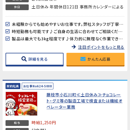
土日休み 年間休日121日 事務所カレンダーによる
休日
未経験からでも始めやすいお仕事です。弊社スタッフが丁寧にお教えします！
時短勤務も可能です♪ご自身の生活に合わせてご相談ください！
製品は最大でも3kg程度です♪体力的に無理なく作業できます
注目ポイントをもっと見る
詳細を見る
かんたん応募
契約社員
お仕事No624-5008
藤枝市小石川町≪土日休み≫チョコレー
ト・グミ等の製造工場で検査または機械オ
ペレーター業務
時給1,250円
給与