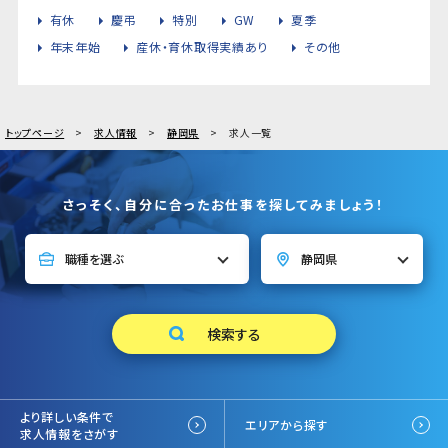
有休
慶弔
特別
GW
夏季
年末年始
産休・育休取得実績あり
その他
トップページ
求人情報
静岡県
求人一覧
さっそく、自分に合ったお仕事を探してみましょう！
より詳しい条件で
エリアから探す
求人情報をさがす