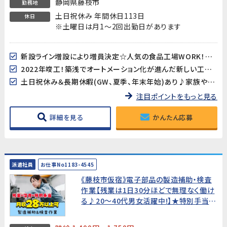
静岡県藤枝市
勤務地
土日祝休み 年間休日113日
休日
※土曜日は月1～2回出勤日があります
新設ライン増設により増員決定☆人気の食品工場WORK！ご応募今すぐ！
2022年竣工！築浅でオートメーション化が進んだ新しい工場でのお仕事です
土日祝休み＆長期休暇(GW、夏季、年末年始)あり♪家族や友人とのお休みも合わせやすいのが嬉しい☆
注目ポイントをもっと見る
詳細を見る
かんたん応募
派遣社員
お仕事No1183-4545
《藤枝市仮宿》電子部品の製造補助・検査
作業【残業は1日30分ほどで無理なく働け
る♪20～40代男女活躍中!】★特別手当あ
り★入社祝金20万円★