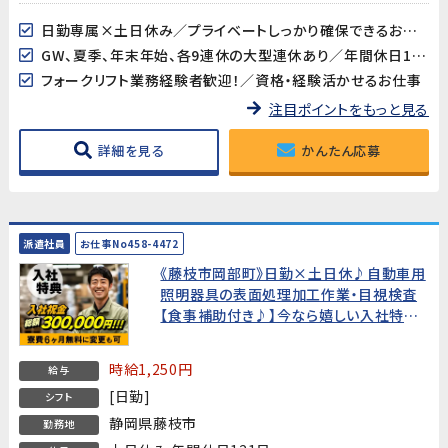
日勤専属×土日休み／プライベートしっかり確保できるお仕事
GW、夏季、年末年始、各9連休の大型連休あり／年間休日121日
フォークリフト業務経験者歓迎！／資格・経験活かせるお仕事
注目ポイントをもっと見る
詳細を見る
かんたん応募
派遣社員
お仕事No458-4472
《藤枝市岡部町》日勤×土日休♪自動車用
照明器具の表面処理加工作業・目視検査
【食事補助付き♪】今なら嬉しい入社特典
つき!
時給1,250円
給与
[日勤]
シフト
静岡県藤枝市
勤務地