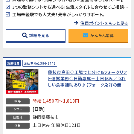
3つの勤務シフトから選べる!生活スタイルに合わせてご相談ください
工場未経験でも大丈夫！先輩がしっかりサポート。
注目ポイントをもっと見る
詳細を見る
かんたん応募
派遣社員
お仕事No1394-5442
藤枝市高田◇工場で仕分け＆フォークリフ
ト運搬業務◇日勤専属＋土日休み／うれ
しい食事補助あり♪【フォーク免許の無い
方もOK！入社後に費用会社負担で取得可
能!】
時給 1,450円～1,813円
給与
[日勤]
シフト
静岡県藤枝市
勤務地
土日休み 年間休日121日
休日