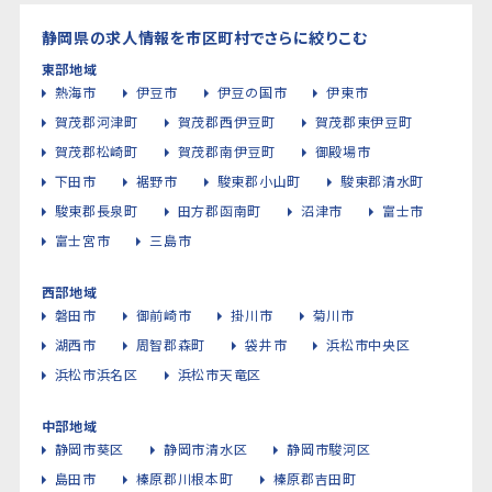
静岡県の求人情報を市区町村でさらに絞りこむ
東部地域
熱海市
伊豆市
伊豆の国市
伊東市
賀茂郡河津町
賀茂郡西伊豆町
賀茂郡東伊豆町
賀茂郡松崎町
賀茂郡南伊豆町
御殿場市
下田市
裾野市
駿東郡小山町
駿東郡清水町
駿東郡長泉町
田方郡函南町
沼津市
富士市
富士宮市
三島市
西部地域
磐田市
御前崎市
掛川市
菊川市
湖西市
周智郡森町
袋井市
浜松市中央区
浜松市浜名区
浜松市天竜区
中部地域
静岡市葵区
静岡市清水区
静岡市駿河区
島田市
榛原郡川根本町
榛原郡吉田町