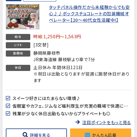
タッチパネル操作だから未経験からでも安
心♪♪ボックスチョコレートの包装機械オ
ペレーター【20～40代女性活躍中!】
時給 1,250円～1,563円
給与
[3交替]
シフト
静岡県藤枝市
勤務地
JR東海道線 藤枝駅より車で7分
土日休み 年間休日121日
休日
※祝日は出勤となりますが翌週に振替休日があり
ます
スイーツ好きにはたまらない環境♪
仮眠室やカフェ、ジムなど福利厚生が充実の職場で快適に働ける!
残業が少なく休日出勤もないからプライベートも◎
注目ポイントをもっと見る
詳細を見る
かんたん応募