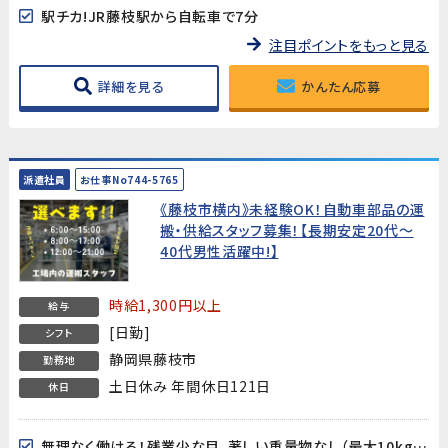
駅チカ!JR藤枝駅から自転車で7分
注目ポイントをもっと見る
詳細を見る
かんたん応募
派遣社員
お仕事No744-5765
《藤枝市横内》未経験OK！自動車部品の運
搬・供給スタッフ募集！【長期安定20代～
40代男性活躍中!】
時給1,300円以上
給与
[日勤]
シフト
静岡県藤枝市
勤務地
土日休み 年間休日121日
休日
無理なく働ける！残業少な目、著しい重量物なし（最大10kg程度）