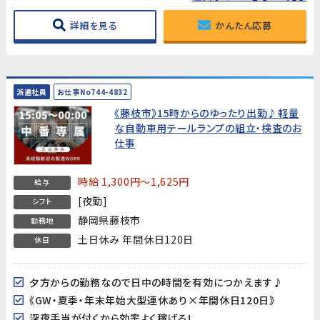
詳細を見る
かんたん応募
派遣社員
お仕事No744-4832
《藤枝市》15時からのゆったり出勤♪軽量
な自動車用テールランプの組立・検査のお
仕事
時給 1,300円～1,625円
給与
[夜勤]
シフト
静岡県藤枝市
勤務地
土日休み 年間休日120日
休日
夕方からの勤務なので日中の時間を有効につかえます♪
《GW・夏季・年末年始大型連休あり×年間休日120日》
深夜手当が付くから効率よく稼げる!