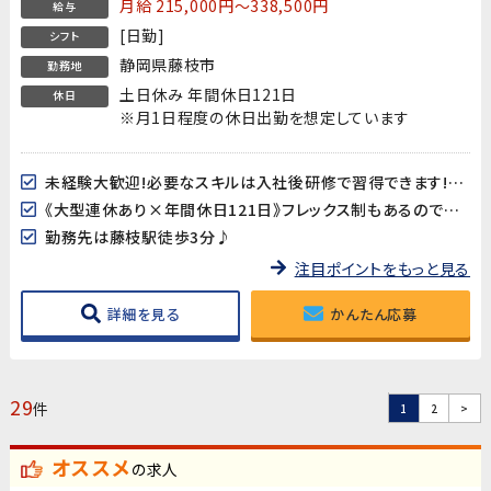
月給 215,000円～338,500円
給与
[日勤]
シフト
静岡県藤枝市
勤務地
土日休み 年間休日121日
休日
※月1日程度の休日出勤を想定しています
未経験大歓迎!必要なスキルは入社後研修で習得できます!※研修は島田市、静岡市内の弊社拠点で行います
《大型連休あり×年間休日121日》フレックス制もあるのでワークライフバランスも取り易い♪
勤務先は藤枝駅徒歩3分♪
注目ポイントをもっと見る
詳細を見る
かんたん応募
29
件
1
2
>
オススメ
の求人