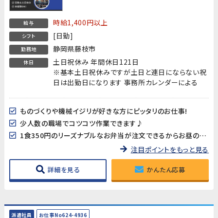
時給1,400円以上
給与
[日勤]
シフト
静岡県藤枝市
勤務地
土日祝休み 年間休日121日
休日
※基本土日祝休みですが土日と連日にならない祝
日は出勤日になります 事務所カレンダーによる
ものづくりや機械イジリが好きな方にピッタリのお仕事!
少人数の職場でコツコツ作業できます♪
1食350円のリーズナブルなお弁当が注文できるからお昼の心配なし♪
注目ポイントをもっと見る
詳細を見る
かんたん応募
派遣社員
お仕事No624-4936