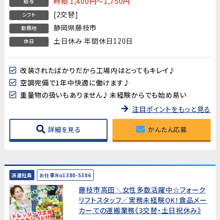
時給 1,400円～1,750円
給与
[2交替]
シフト
静岡県藤枝市
勤務地
土日休み 年間休日120日
休日
改装されたばかりだから工場内はとってもキレイ♪
空調完備で1年中快適に働けます♪
重量物の扱いもありません♪未経験からでも始め易い
注目ポイントをもっと見る
詳細を見る
かんたん応募
派遣社員
お仕事No1380-5386
藤枝市高田＼女性多数活躍中☆フォーク
リフトスタッフ／実務未経験OK！食品メー
カーでの運搬業務《3交替・土日祝休み》