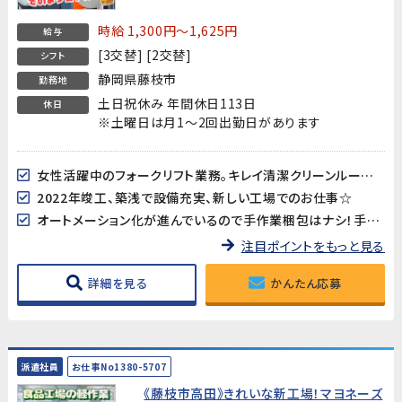
時給 1,300円～1,625円
給与
[3交替] [2交替]
シフト
静岡県藤枝市
勤務地
土日祝休み 年間休日113日
休日
※土曜日は月1～2回出勤日があります
女性活躍中のフォークリフト業務。キレイ清潔クリーンルーム作業
2022年竣工、築浅で設備充実、新しい工場でのお仕事☆
オートメーション化が進んでいるので手作業梱包はナシ！手積みもナシ！重量物を自力で持ち上げる必要はありません♪
注目ポイントをもっと見る
詳細を見る
かんたん応募
派遣社員
お仕事No1380-5707
《藤枝市高田》きれいな新工場！マヨネーズ