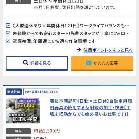
土日休み 年間休日121日
休日
※月1日程度、休日出勤を想定しています。
《大型連休あり×年間休日121日》ワークライフバランスも取り易い♪
未経験からでも安心スタート!先輩スタッフが丁寧にフォローします
空調完備、年間通じて快適な作業環境です
注目ポイントをもっと見る
詳細を見る
かんたん応募
派遣社員
お仕事No1368-5344
藤枝市岡部町《日勤×土日休》自動車用照
明器具の使用する反射鏡の加工・検査【工
場未経験からでも始め易いお仕事です!】
時給1,300円
給与
[日勤]