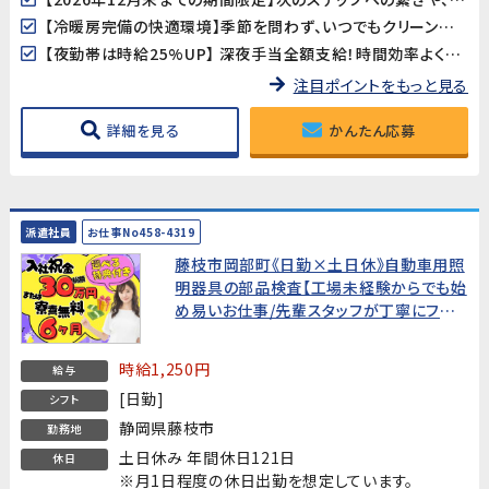
【冷暖房完備の快適環境】季節を問わず、いつでもクリーンで快適な職場環境です。
【夜勤帯は時給25%UP】 深夜手当全額支給！時間効率よく収入を得られます！
注目ポイントをもっと見る
詳細を見る
かんたん応募
派遣社員
お仕事No458-4319
藤枝市岡部町《日勤×土日休》自動車用照
明器具の部品検査【工場未経験からでも始
め易いお仕事/先輩スタッフが丁寧にフォ
ローします!】今なら嬉しい入社特典あり!
時給1,250円
給与
[日勤]
シフト
静岡県藤枝市
勤務地
土日休み 年間休日121日
休日
※月1日程度の休日出勤を想定しています。