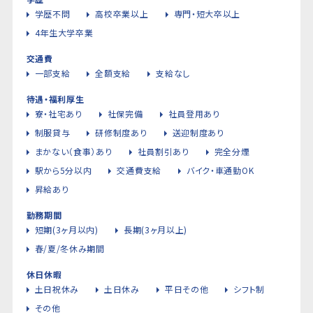
学歴不問
高校卒業以上
専門・短大卒以上
4年生大学卒業
交通費
一部支給
全額支給
支給なし
待遇・福利厚生
寮・社宅あり
社保完備
社員登用あり
制服貸与
研修制度あり
送迎制度あり
まかない（食事）あり
社員割引あり
完全分煙
駅から5分以内
交通費支給
バイク・車通勤OK
昇給あり
勤務期間
短期(3ヶ月以内)
長期(3ヶ月以上)
春/夏/冬休み期間
休日休暇
土日祝休み
土日休み
平日その他
シフト制
その他