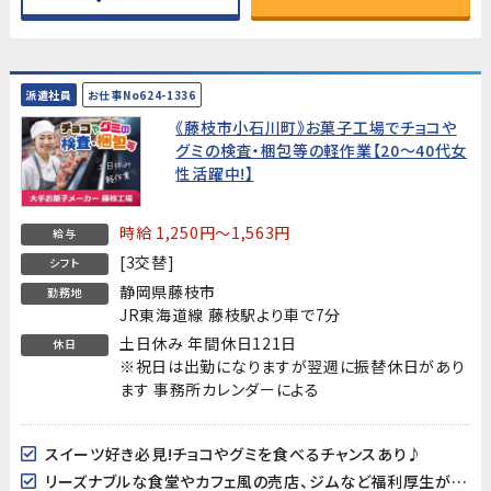
派遣社員
お仕事No624-1336
《藤枝市小石川町》お菓子工場でチョコや
グミの検査・梱包等の軽作業【20～40代女
性活躍中!】
時給 1,250円～1,563円
給与
[3交替]
シフト
静岡県藤枝市
勤務地
JR東海道線 藤枝駅より車で7分
土日休み 年間休日121日
休日
※祝日は出勤になりますが翌週に振替休日があり
ます 事務所カレンダーによる
スイーツ好き必見!チョコやグミを食べるチャンスあり♪
リーズナブルな食堂やカフェ風の売店、ジムなど福利厚生が充実♪