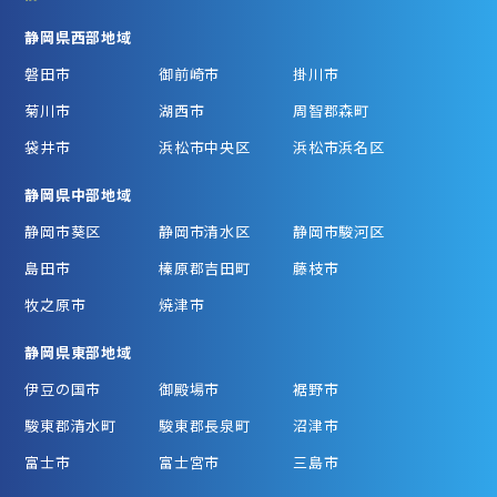
静岡県西部地域
磐田市
御前崎市
掛川市
菊川市
湖西市
周智郡森町
袋井市
浜松市中央区
浜松市浜名区
静岡県中部地域
静岡市葵区
静岡市清水区
静岡市駿河区
島田市
榛原郡吉田町
藤枝市
牧之原市
焼津市
静岡県東部地域
伊豆の国市
御殿場市
裾野市
駿東郡清水町
駿東郡長泉町
沼津市
富士市
富士宮市
三島市