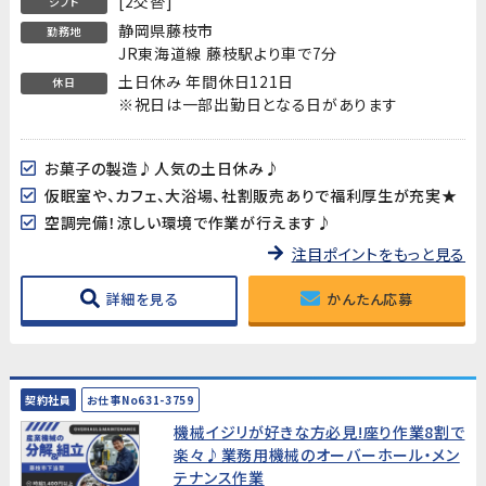
[2交替]
シフト
静岡県藤枝市
勤務地
JR東海道線 藤枝駅より車で7分
土日休み 年間休日121日
休日
※祝日は一部出勤日となる日があります
お菓子の製造♪人気の土日休み♪
仮眠室や、カフェ、大浴場、社割販売ありで福利厚生が充実★
空調完備！涼しい環境で作業が行えます♪
注目ポイントをもっと見る
詳細を見る
かんたん応募
契約社員
お仕事No631-3759
機械イジリが好きな方必見!座り作業8割で
楽々♪業務用機械のオーバーホール・メン
テナンス作業