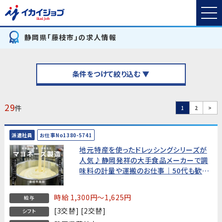
静岡県「藤枝市」の求人情報
条件をつけて絞り込む ▼
29
件
1
2
>
派遣社員
お仕事No1380-5741
地元特産を使ったドレッシングシリーズが
人気♪静岡発祥の大手食品メーカーで調
味料の計量や運搬のお仕事｜50代も歓迎
♪幅広い世代活躍中｜藤枝市高田
時給 1,300円～1,625円
給与
[3交替] [2交替]
シフト