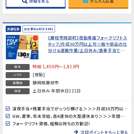
詳細を見る
かんたん応募
派遣社員
お仕事No458-5441
《藤枝市岡部町》夜勤専属フォークリフトス
タッフ/月収30万円以上可☆箱や部品の仕
分け＆運搬作業/土日休み/食事手当てあ
り♪【免許の無い方もOK!フォークリフト資
格取得支援も行っています!】
時給 1,450円～1,813円
給与
[夜勤]
シフト
静岡県藤枝市
勤務地
土日休み 年間休日121日
休日
深夜手当+残業手当でがっつり稼げる＞＞＞月収30万円以上可！！
GW、夏季、年末年始、各9連休の大型連休あり＞＞＞年間休日121日☆ﾐ
フォークリフト資格、経験お持ちの方歓迎！
注目ポイントをもっと見る