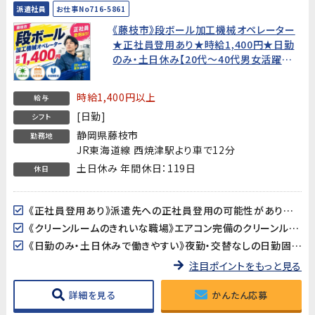
派遣社員
お仕事No716-5861
《藤枝市》段ボール加工機械オペレーター
★正社員登用あり★時給1,400円★日勤
のみ・土日休み【20代〜40代男女活躍
中！】
時給1,400円以上
給与
[日勤]
シフト
静岡県藤枝市
勤務地
JR東海道線 西焼津駅より車で12分
土日休み 年間休日：119日
休日
《正社員登用あり》派遣先への正社員登用の可能性があります。腰を据えて長く働きたい方、キャリアアップを目指したい方にぴったりの職場です。
《クリーンルームのきれいな職場》エアコン完備のクリーンルーム（フル装備）での作業です。全体空調が整った清潔な環境で、夏も冬も快適に働けます。
《日勤のみ・土日休みで働きやすい》夜勤・交替なしの日勤固定。土日はしっかり休めるので、プライベートとのバランスが取りやすい環境です。
注目ポイントをもっと見る
詳細を見る
かんたん応募