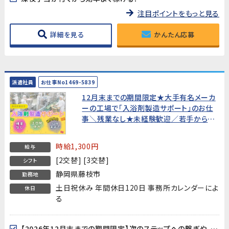
注目ポイントをもっと見る
詳細を見る
かんたん応募
派遣社員
お仕事No1469-5839
12月末までの期間限定★大手有名メーカ
ーの工場で「入浴剤製造サポート」のお仕
事＼残業なし★未経験歓迎／若手からミ
ドル世代まで活躍中《藤枝市谷稲葉》
時給1,300円
給与
[2交替] [3交替]
シフト
静岡県藤枝市
勤務地
土日祝休み 年間休日120日 事務所カレンダーによ
休日
る
【2026年12月末までの期間限定】次のステップへの繋ぎや、期間を決めて集中して稼ぎたい方にピッタリ！