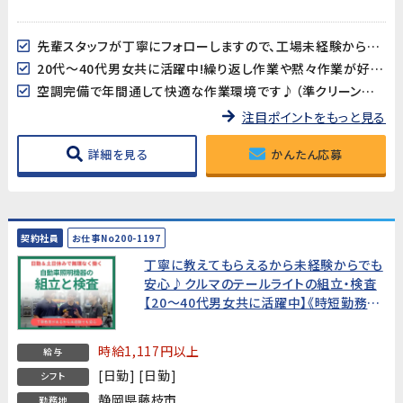
先輩スタッフが丁寧にフォローしますので、工場未経験からでも安心して始められます!
20代～40代男女共に活躍中!繰り返し作業や黙々作業が好き、得意な方にオススメ!
空調完備で年間通して快適な作業環境です♪（準クリーンルーム）
注目ポイントをもっと見る
詳細を見る
かんたん応募
契約社員
お仕事No200-1197
丁寧に教えてもらえるから未経験からでも
安心♪クルマのテールライトの組立・検査
【20～40代男女共に活躍中】《時短勤務も
可能です♪ライフスタイルに合わせて是非
ご相談ください！》
時給1,117円以上
給与
[日勤] [日勤]
シフト
静岡県藤枝市
勤務地