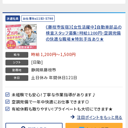
派遣社員
お仕事No1183-5790
《藤枝市仮宿》【女性活躍中】自動車部品の
検査スタッフ募集！時給1200円・空調完備
の快適な職場★特別手当あり★
時給 1,200円～1,500円
給与
[日勤]
シフト
静岡県藤枝市
勤務地
土日休み 年間休日121日
休日
未経験でも安心！丁寧な作業指導があります♪
空調完備で一年中快適にお仕事できます◎
有給休暇も取りやすい！プライベートも大切にできます★
注目ポイントをもっと見る