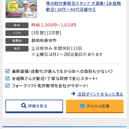
等の軽作業梱包スタッフ 大募集！【未経験
歓迎！20代～40代活躍中!】
時給 1,300円～1,625円
給与
[3交替] [2交替]
シフト
静岡県藤枝市
勤務地
土日祝休み 年間休日113日
休日
※土曜日は月1～2回出勤日があります
最新設備！自動化が進んでるから体への負担も少ない◎
未経験さん大歓迎！丁寧な研修で安心スタート！
フォークリフト免許取得を会社がサポート！
注目ポイントをもっと見る
詳細を見る
かんたん応募