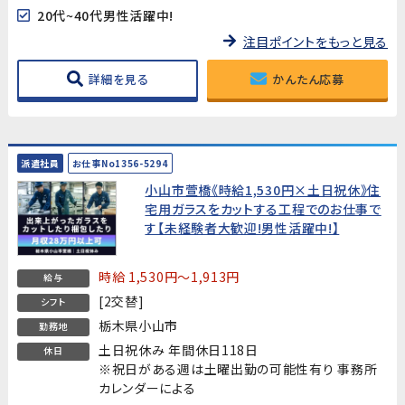
20代~40代男性活躍中!
注目ポイントをもっと見る
詳細を見る
かんたん応募
派遣社員
お仕事No1356-5294
小山市萱橋《時給1,530円×土日祝休》住
宅用ガラスをカットする工程でのお仕事で
す【未経験者大歓迎!男性活躍中!】
時給 1,530円～1,913円
給与
[2交替]
シフト
栃木県小山市
勤務地
土日祝休み 年間休日118日
休日
※祝日がある週は土曜出勤の可能性有り 事務所
カレンダーによる