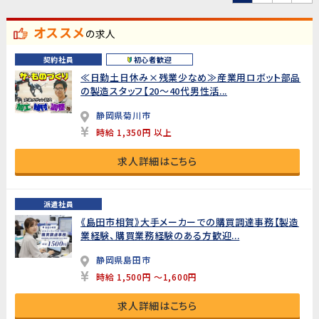
オススメ
の求人
契約社員
初心者歓迎
≪日勤土日休み×残業少なめ≫産業用ロボット部品
の製造スタッフ【20～40代男性活...
静岡県菊川市
時給 1,350円 以上
求人詳細はこちら
派遣社員
《島田市相賀》大手メーカーでの購買調達事務【製造
業経験、購買業務経験のある方歓迎...
静岡県島田市
時給 1,500円 ～1,600円
求人詳細はこちら