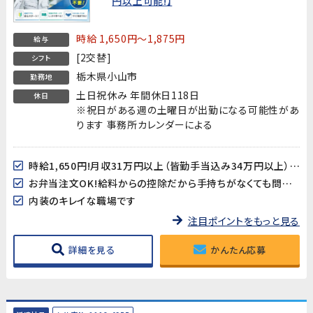
円以上可能!】
時給 1,650円～1,875円
給与
[2交替]
シフト
栃木県小山市
勤務地
土日祝休み 年間休日118日
休日
※祝日がある週の土曜日が出勤になる可能性があ
ります 事務所カレンダーによる
時給1,650円!月収31万円以上（皆勤手当込み34万円以上）可能!
お弁当注文OK!給料からの控除だから手持ちがなくても問題なし♪
内装のキレイな職場です
注目ポイントをもっと見る
詳細を見る
かんたん応募