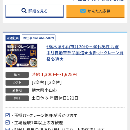
詳細を見る
かんたん応募
派遣社員
お仕事No1466-5829
《栃木県小山市》【20代～40代男性活躍
中!】自動車部品製造★玉掛け・クレーン資
格必須★
時給 1,300円～1,625円
給与
[2交替] [2交替]
シフト
栃木県小山市
勤務地
土日休み 年間休日121日
休日
・玉掛け・クレーン免許が活かせます
・工場経験1年以上の方歓迎
・引越し費用負担あり！新しいスタートを応援します