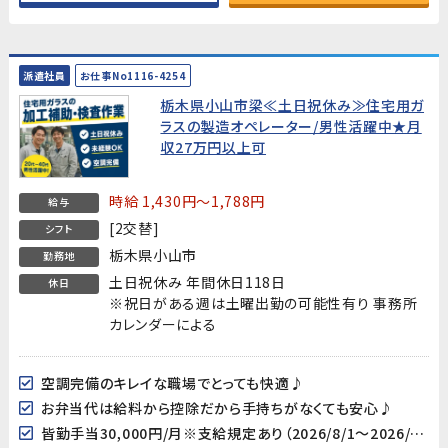
派遣社員
お仕事No1116-4254
栃木県小山市梁≪土日祝休み≫住宅用ガ
ラスの製造オペレーター/男性活躍中★月
収27万円以上可
時給 1,430円～1,788円
給与
[2交替]
シフト
栃木県小山市
勤務地
土日祝休み 年間休日118日
休日
※祝日がある週は土曜出勤の可能性有り 事務所
カレンダーによる
空調完備のキレイな職場でとっても快適♪
お弁当代は給料から控除だから手持ちがなくても安心♪
皆勤手当30,000円/月※支給規定あり（2026/8/1～2026/12/31の期間限定支給)