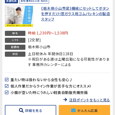
派遣社員
お仕事No1116-4255
《栃木県小山市梁》機械にセットしてボタン
を押すだけ!窓ガラス用ゴムパッキンの製造
スタッフ
時給 1,230円～1,538円
給与
[2交替]
シフト
栃木県小山市
勤務地
土日祝休み 年間休日118日
休日
※祝日がある週は土曜出勤になる可能性がありま
す 事務所カレンダーによる
重たい物は扱わないから女性も安心♪
個人作業だからライン作業が苦手な方にオススメ!
小腹が空いた時にうれしい軽食自動販売機完備
注目ポイントをもっと見る
詳細を見る
かんたん応募