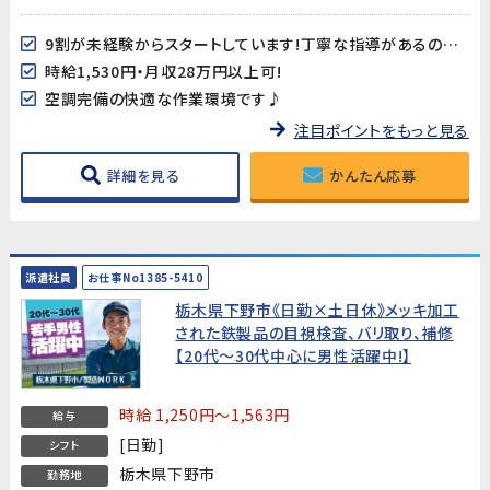
9割が未経験からスタートしています!丁寧な指導があるので安心♪
時給1,530円・月収28万円以上可!
空調完備の快適な作業環境です♪
注目ポイントをもっと見る
詳細を見る
かんたん応募
派遣社員
お仕事No1385-5410
栃木県下野市《日勤×土日休》メッキ加工
された鉄製品の目視検査、バリ取り、補修
【20代～30代中心に男性活躍中!】
時給 1,250円～1,563円
給与
[日勤]
シフト
栃木県下野市
勤務地