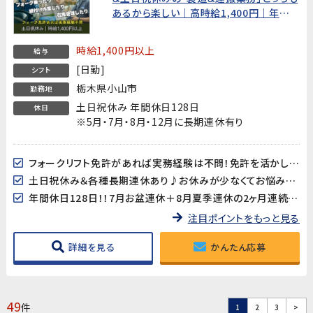
あるから楽しい｜高時給1,400円｜年間
休日128日｜【栃木県小山市】20代～40代
男性活躍中!
時給1,400円以上
給与
[日勤]
シフト
栃木県小山市
勤務地
土日祝休み 年間休日128日
休日
※5月・7月・8月・12月に長期連休有り
フォークリフト免許があれば実務経験は不問！免許を活かした高時給WORKをお探しの方おすすめ
土日祝休み＆各種長期連休あり♪お休みが少なくてお悩みの他業界からの転職希望者さんも歓迎です
年間休日128日！！7月お盆連休＋8月夏季連休の2ヶ月連続長期連休あり
注目ポイントをもっと見る
詳細を見る
かんたん応募
49
件
1
2
3
>