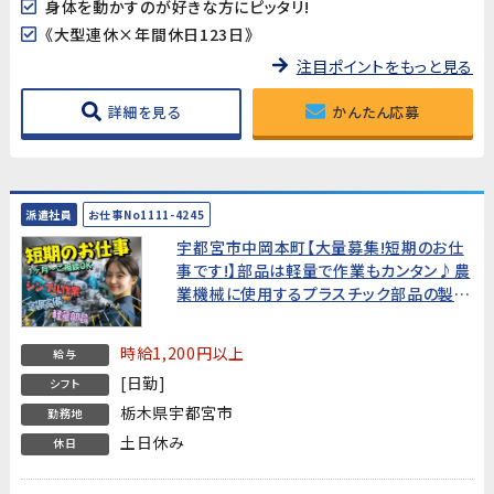
身体を動かすのが好きな方にピッタリ!
《大型連休×年間休日123日》
注目ポイントをもっと見る
詳細を見る
かんたん応募
派遣社員
お仕事No1111-4245
宇都宮市中岡本町【大量募集!短期のお仕
事です!】部品は軽量で作業もカンタン♪農
業機械に使用するプラスチック部品の製造
【就業期間は1か月～ご相談OK!】
時給1,200円以上
給与
[日勤]
シフト
栃木県宇都宮市
勤務地
土日休み
休日