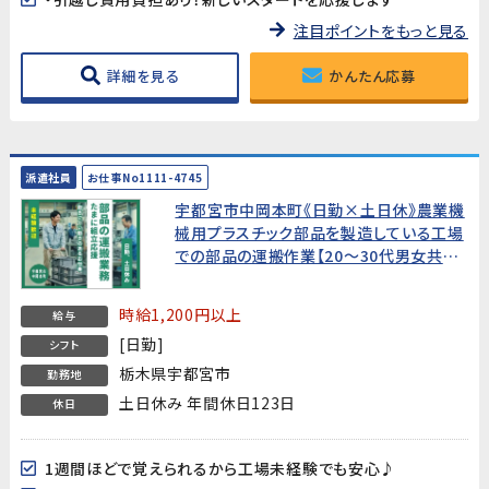
注目ポイントをもっと見る
詳細を見る
かんたん応募
派遣社員
お仕事No1111-4745
宇都宮市中岡本町《日勤×土日休》農業機
械用プラスチック部品を製造している工場
での部品の運搬作業【20～30代男女共に
活躍中!】
時給1,200円以上
給与
[日勤]
シフト
栃木県宇都宮市
勤務地
土日休み 年間休日123日
休日
1週間ほどで覚えられるから工場未経験でも安心♪