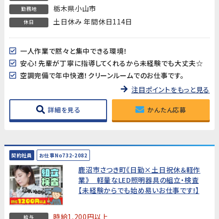
栃木県小山市
勤務地
土日休み 年間休日114日
休日
一人作業で黙々と集中できる環境！
安心！先輩が丁寧に指導してくれるから未経験でも大丈夫☆
空調完備で年中快適！クリーンルームでのお仕事です。
注目ポイントをもっと見る
詳細を見る
かんたん応募
契約社員
お仕事No732-2082
鹿沼市さつき町《日勤×土日祝休＆軽作
業》 軽量なLED照明器具の組立・検査
【未経験からでも始め易いお仕事です!】
時給1,200円以上
給与