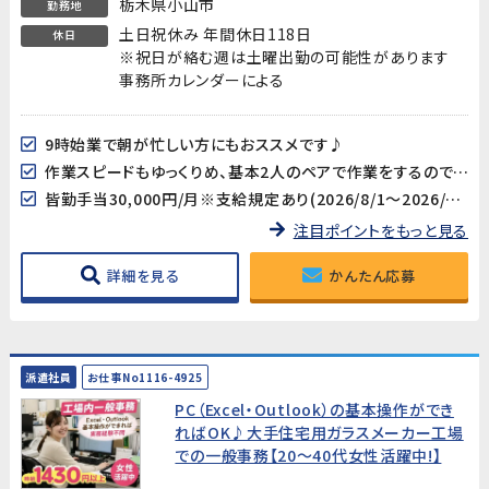
栃木県小山市
勤務地
土日祝休み 年間休日118日
休日
※祝日が絡む週は土曜出勤の可能性があります
事務所カレンダーによる
9時始業で朝が忙しい方にもおススメです♪
作業スピードもゆっくりめ、基本2人のペアで作業をするので、初めての方でも無理なく確認しながら進めることができます！
皆勤手当30,000円/月※支給規定あり(2026/8/1～2026/12/31の期間限定支給)
注目ポイントをもっと見る
詳細を見る
かんたん応募
派遣社員
お仕事No1116-4925
PC（Excel・Outlook）の基本操作ができ
ればOK♪大手住宅用ガラスメーカー工場
での一般事務【20～40代女性活躍中!】