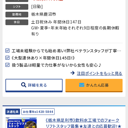
[日勤]
シフト
栃木県鹿沼市
勤務地
土日祝休み 年間休日147日
休日
GW・夏季・年末年始それぞれ9日程度の長期休暇
有り
工場未経験からでも始め易い!弊社ベテランスタッフが丁寧にフォローします!
《大型連休あり×年間休日145日!》
扱う製品は軽量で力仕事がないから女性も安心♪
注目ポイントをもっと見る
詳細を見る
かんたん応募
派遣社員
お仕事No1428-5844
《栃木県足利市》飲料水工場でのフォーク
リフトスタッフ募集★友達との応募歓迎!★