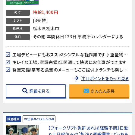
躍中】
時給1,400円
給与
[3交替]
シフト
栃木県栃木市
勤務地
その他 年間休日123日 事務所カレンダーによる
休日
工場デビューにもおススメ!シンプルな軽作業です♪重量物なし
キレイな工場、空調完備!年間通して快適にお仕事ができます
食堂完備!某有名食堂のメニューもごご提供♪ランチも楽しみのひとつ!
注目ポイントをもっと見る
詳細を見る
かんたん応募
派遣社員
お仕事No926-5768
【フォークリフト免許あれば経験不問】日勤
＆土日祝休みの「製造＆運搬業務」どっちも