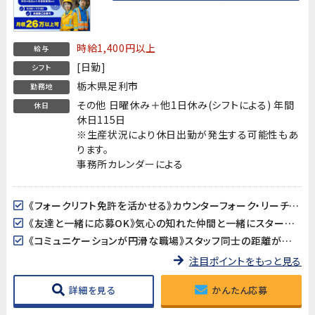
時給1,400円以上
給与
[日勤]
シフト
栃木県足利市
勤務地
その他 日曜休み＋他1日休み(シフトによる) 年間
休日
休日115日
※生産状況により休日出勤が発生する可能性もあ
ります。
事務所カレンダーによる
《フォークリフト免許を活かせる》カウンターフォーク・リーチフォーク両方を使用。スキルをフル活用できます！リーチフォーク経験者はさらに歓迎♪
《友達と一緒に応募OK》気心の知れた仲間と一緒にスタートできるから初日から安心です。
《コミュニケーションが円滑な職場》スタッフ同士の距離が近く、わからないことも気軽に聞ける雰囲気。
注目ポイントをもっと見る
詳細を見る
かんたん応募