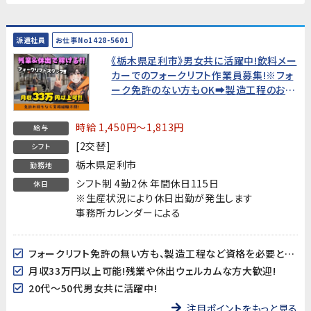
派遣社員
お仕事No1428-5601
《栃木県足利市》男女共に活躍中!飲料メー
カーでのフォークリフト作業員募集!※フォ
ーク免許のない方もOK➡製造工程のお仕
事をご紹介します!【未経験歓迎!フォークリ
フト免許を活かしてしっかり稼ぎたい方必
時給 1,450円～1,813円
給与
見!】
[2交替]
シフト
栃木県足利市
勤務地
シフト制 4勤2休 年間休日115日
休日
※生産状況により休日出勤が発生します
事務所カレンダーによる
フォークリフト免許の無い方も、製造工程など資格を必要としないお仕事もありますので是非ご相談ください!
月収33万円以上可能!残業や休出ウェルカムな方大歓迎!
20代～50代男女共に活躍中!
注目ポイントをもっと見る