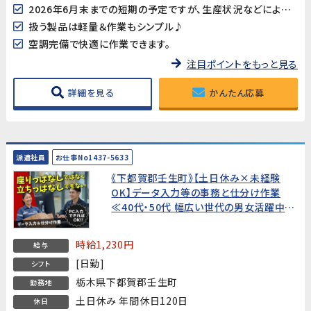
2026年6月末までの短期の予定ですが、生産状況などにより延長の可能性もあります。【就業期間については最短1か月～ご相談可能です】
扱う製品は軽量＆作業もシンプル♪
空調完備で快適に作業できます。
注目ポイントをもっと見る
詳細を見る
かんたん応募
派遣社員
お仕事No1437-5633
《下都賀郡壬生町》【土日休み×未経験
OK】データ入力等の事務と仕分け作業
≪40代・50代 幅広い世代の男女活躍中
≫★時短勤務もご相談可能です★
時給1,230円
給与
[日勤]
シフト
栃木県下都賀郡壬生町
勤務地
土日休み 年間休日120日
休日