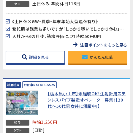
土日休み 年間休日118日
休日
《土日休×GW・夏季・年末年始大型連休有り》
繁忙期は残業も多いですが「しっかり稼いでしっかり休む」メリハリあるお仕事です
入社から6カ月後、勤務評価により時給50円UP!
注目ポイントをもっと見る
詳細を見る
かんたん応募
派遣社員
お仕事No1415-5525
【栃木県小山市】未経験OK！注射針用ステ
ンレスパイプ製造オペレーター募集！【20
代～50代男女共に活躍中!】
時給1,250円
給与
[日勤]
シフト