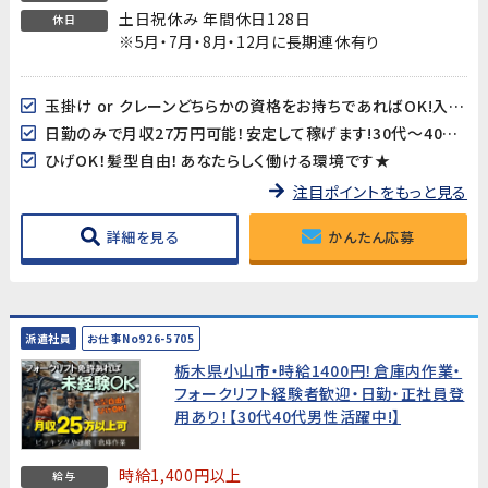
土日祝休み 年間休日128日
休日
※5月・7月・8月・12月に長期連休有り
玉掛け or クレーンどちらかの資格をお持ちであればOK!入社後、その他必要な資格を費用負担なしで取得できます!
日勤のみで月収27万円可能！安定して稼げます!30代～40代男性活躍中!
ひげOK！髪型自由！あなたらしく働ける環境です★
注目ポイントをもっと見る
詳細を見る
かんたん応募
派遣社員
お仕事No926-5705
栃木県小山市・時給1400円！倉庫内作業・
フォークリフト経験者歓迎・日勤・正社員登
用あり！【30代40代男性活躍中!】
時給1,400円以上
給与