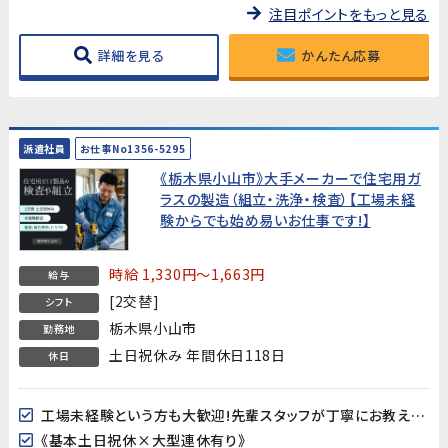
注目ポイントをもっと見る
詳細を見る
かんたん応募
派遣社員
お仕事No1356-5295
《栃木県小山市》大手メーカーで住宅用ガ
ラスの製造（組立・洗浄・検査）【工場未経
験からでも始め易いお仕事です!】
時給 1,330円～1,663円
給与
[2交替]
シフト
栃木県小山市
勤務地
土日祝休み 年間休日118日
休日
工場未経験という方も大歓迎!先輩スタッフが丁寧にお教え致します!
《基本土日祝休×大型連休有り》