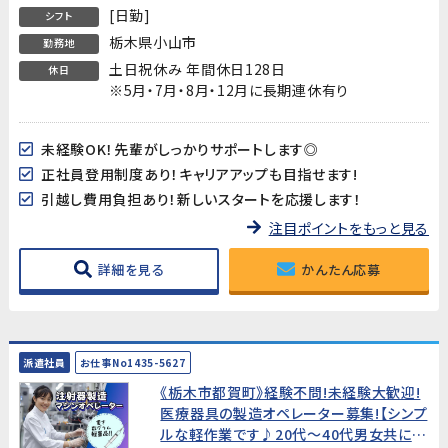
[日勤]
シフト
栃木県小山市
勤務地
土日祝休み 年間休日128日
休日
※5月・7月・8月・12月に長期連休有り
未経験OK！先輩がしっかりサポートします◎
正社員登用制度あり！キャリアアップも目指せます!
引越し費用負担あり！新しいスタートを応援します！
注目ポイントをもっと見る
詳細を見る
かんたん応募
派遣社員
お仕事No1435-5627
《栃木市都賀町》経験不問!未経験大歓迎!
医療器具の製造オペレーター募集!【シンプ
ルな軽作業です♪20代～40代男女共に活