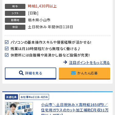
時給1,430円以上
給与
[日勤]
シフト
栃木県小山市
勤務地
土日祝休み 年間休日118日
休日
パソコンの基本操作スキルや接客経験が活かせる!
残業は月10時間程だから無理なく働ける♪
休憩所には自販機や湯沸かし器など設備が充実!
注目ポイントをもっと見る
詳細を見る
かんたん応募
派遣社員
お仕事No1116-4256
小山市＼土日祝休み×高時給1650円!／
住宅用ガラスのカット加工補助【月収31万