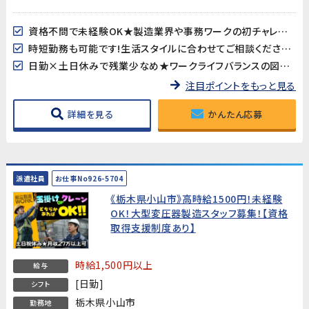
資格不問で未経験OK★製造業界や事務ワークの初チャレンジも歓迎します
時短勤務も可能です!生活スタイルに合わせてご相談ください。
日勤×土日休みで残業少なめ★ワークライフバランスの図れる安定ワークをお探しの方におすすめ
注目ポイントをもっと見る
詳細を見る
かんたん応募
派遣社員
お仕事No926-5704
《栃木県小山市》高時給1500円！未経験
OK！大型変圧器製造スタッフ募集！【資格
取得支援制度あり】
時給1,500円以上
給与
[日勤]
シフト
栃木県小山市
勤務地