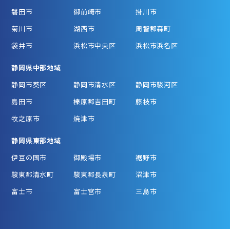
磐田市
御前崎市
掛川市
菊川市
湖西市
周智郡森町
袋井市
浜松市中央区
浜松市浜名区
静岡県中部地域
静岡市葵区
静岡市清水区
静岡市駿河区
島田市
榛原郡吉田町
藤枝市
牧之原市
焼津市
静岡県東部地域
伊豆の国市
御殿場市
裾野市
駿東郡清水町
駿東郡長泉町
沼津市
富士市
富士宮市
三島市