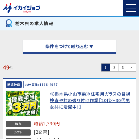
栃木県の求人情報
条件をつけて絞り込む ▼
49
件
1
2
3
>
派遣社員
お仕事No1116-4987
≪栃木県小山市梁≫住宅用ガラスの目視
検査や枠の張り付け作業【20代～30代男
女共に活躍中！】
時給1,330円
給与
[2交替]
シフト