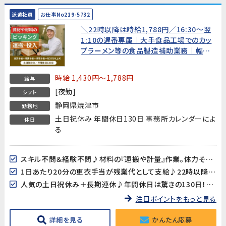
派遣社員
お仕事No219-5732
＼22時以降は時給1,788円／16:30～翌
1:10の遅番専属｜大手食品工場でのカッ
プラーメン等の食品製造補助業務｜幅広
い世代の男性活躍中｜カップ麺のお替り自
由！！！！
時給 1,430円～1,788円
給与
[夜勤]
シフト
静岡県焼津市
勤務地
土日祝休み 年間休日130日 事務所カレンダーによ
休日
る
スキル不問＆経験不問♪材料の『運搬や計量』作業。体力そこそこあればOK！
1日あたり20分の更衣手当が残業代として支給♪22時以降は深夜手当もついてオトクに稼げます☆
人気の土日祝休み＋長期連休♪年間休日は驚きの130日！メリハリつけて働けます
注目ポイントをもっと見る
詳細を見る
かんたん応募