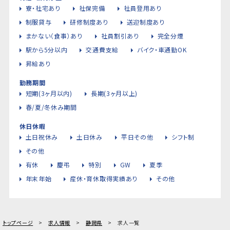
寮・社宅あり
社保完備
社員登用あり
制服貸与
研修制度あり
送迎制度あり
まかない（食事）あり
社員割引あり
完全分煙
駅から5分以内
交通費支給
バイク・車通勤OK
昇給あり
勤務期間
短期(3ヶ月以内)
長期(3ヶ月以上)
春/夏/冬休み期間
休日休暇
土日祝休み
土日休み
平日その他
シフト制
その他
有休
慶弔
特別
GW
夏季
年末年始
産休・育休取得実績あり
その他
トップページ
求人情報
静岡県
求人一覧