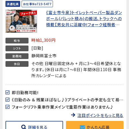
派遣社員
お仕事No723-5477
《富士市今泉》トイレットペーパー製品ダン
ボール(パレット積み)の搬送、トラックへの
積載【男女共に活躍中!フォーク経験者お
待ちしています!】
時給1,300円
給与
[日勤]
シフト
静岡県富士市
勤務地
その他 日曜日固定休み + 月に3～4日希望休とな
休日
ります。(休日は月に7～8日) 年間休日110日 事務
所カレンダーによる
即日勤務可能!
《日勤のみ ＆ 残業ほぼなし♪》プライベートの予定も立て易い!
フォークリフト乗車作業メインで重筋作業はありません♪
注目ポイントをもっと見る
詳細を見る
かんたん応募