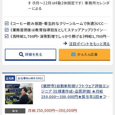
す（9月～12月は4勤2休固定です） 事務所カレンダ
ーによる
《コーヒー飲み放題・衛生的なクリーンルームで快適》UCCの食品工場で、休憩時間にコーヒーが飲み放題！クリーンルーム（フル装備）・全体空調完備の清潔で快適な環境で働けます。
《業務習熟後は教育指導担当としてステップアップ》ライン作業を覚えた後は、当社スタッフや協力会社の作業者への教育・指導もお任せします。リーダー・指導者としてのキャリアを積みたい方に最適なポジションです。
《高時給1,700円・深夜割増でしっかり稼げる》時給1,700円に残業・深夜手当加算➡月収37万円以上可能!
注目ポイントをもっと見る
詳細を見る
かんたん応募
正社員
お仕事No400-5911
《裾野市》自動車制御ソフトウェア評価エン
ジニア（仕様書作成・品質評価）★月給
250,000〜300,000円★賞与年2回★フレ
ックスタイム制・土日休み
月給 250,000円～300,000円
給与