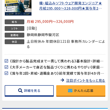
機・組込みソフトウェア開発エンジニア★
月給295,000〜326,000円★賞与年2回
★正社員【20代〜40代男女活躍中！】
月給 295,000円～326,000円
給与
[日勤]
シフト
静岡県静岡市駿河区
勤務地
土日祝休み 年間休日121日 事務所カレンダーによ
休日
る
《設計から製品完成まで一貫して携われる》基本設計・詳細設計・プログラム開発・テストまで、製品開発全体に携われるポジションです。「設計だけ」「プログラミングだけ」ではなく、エンジニアとしてのスキルの幅を広げられる環境です。
《大手メーカーで身近な製品づくりに携わるやりがい》家庭やオフィスで毎日使われる空調室内機のソフトウェア開発です。自分が携わった製品が世の中に出ていくやりがいを感じながら働けます。
《賞与年2回・昇給・退職金あり》前年実績で賞与年計4か月分、昇給年1回（6月）。正社員として安定したキャリアを築ける待遇が整っています。
注目ポイントをもっと見る
詳細を見る
かんたん応募