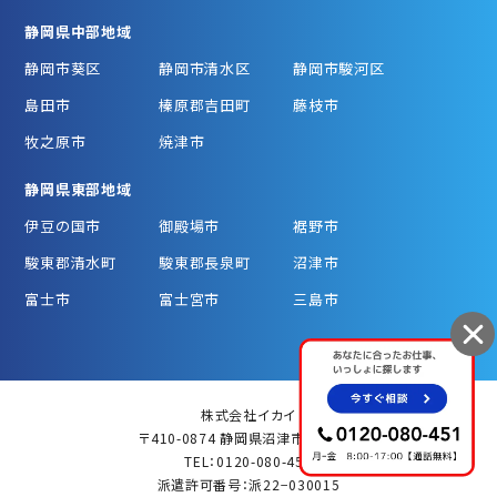
静岡県中部地域
静岡市葵区
静岡市清水区
静岡市駿河区
島田市
榛原郡吉田町
藤枝市
牧之原市
焼津市
静岡県東部地域
伊豆の国市
御殿場市
裾野市
駿東郡清水町
駿東郡長泉町
沼津市
富士市
富士宮市
三島市
株式会社イカイ
〒410-0874 静岡県沼津市松長787
TEL：0120-080-451
派遣許可番号：派22−030015