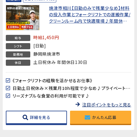
焼津市相川【日勤のみで残業少なめ】材料
の投入作業とフォークリフトでの運搬作業/
クリーンルーム内で快適環境♪年間休日
130日★
時給1,450円
給与
[日勤]
シフト
静岡県焼津市
勤務地
土日祝休み 年間休日130日
休日
《フォークリフトの経験を活かせるお仕事》
日勤土日祝休み×残業月10h程度で少なめ♪プライベートの予定も立て易い!年間休日130日
リーズナブルな食堂の利用が可能です♪
注目ポイントをもっと見る
詳細を見る
かんたん応募