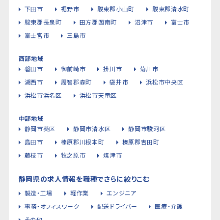
下田市
裾野市
駿東郡小山町
駿東郡清水町
駿東郡長泉町
田方郡函南町
沼津市
富士市
富士宮市
三島市
西部地域
磐田市
御前崎市
掛川市
菊川市
湖西市
周智郡森町
袋井市
浜松市中央区
浜松市浜名区
浜松市天竜区
中部地域
静岡市葵区
静岡市清水区
静岡市駿河区
島田市
榛原郡川根本町
榛原郡吉田町
藤枝市
牧之原市
焼津市
静岡県の求人情報を職種でさらに絞りこむ
製造・工場
軽作業
エンジニア
事務・オフィスワーク
配送ドライバー
医療・介護
その他