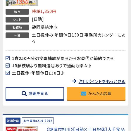
250円の食事補助付】
時給1,350円
給与
[日勤]
シフト
静岡県焼津市
勤務地
土日祝休み 年間休日130日 事務所カレンダーによ
休日
る
1食250円分の食事補助があるからお昼代が節約できる
JR藤枝駅より無料送迎ありで通勤も楽々♪
土日祝休・年間休日130日♪
注目ポイントをもっと見る
詳細を見る
かんたん応募
派遣社員
お仕事No219-2292
《焼津市相川》【日勤×土日祝休】大手食品