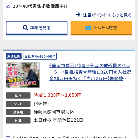
20～40代男性多数活躍中!!
注目ポイントをもっと見る
詳細を見る
かんたん応募
派遣社員
お仕事No460-4657
《静岡市駿河区》電子部品の成形機オペレ
ーター・目視検査★時給1,320円★入社祝
金20万円★特別手当月2万円【未経験歓
迎・男女活躍中！】
時給 1,320円～1,650円
給与
[3交替]
シフト
静岡県静岡市駿河区
勤務地
土日休み 年間休日121日
休日