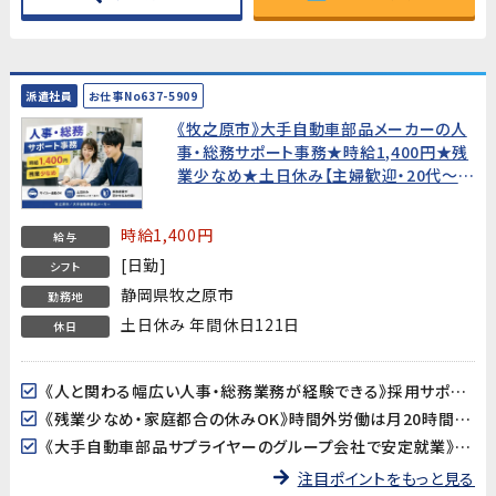
派遣社員
お仕事No637-5909
《牧之原市》大手自動車部品メーカーの人
事・総務サポート事務★時給1,400円★残
業少なめ★土日休み【主婦歓迎・20代〜
30代男女活躍中！】
時給1,400円
給与
[日勤]
シフト
静岡県牧之原市
勤務地
土日休み 年間休日121日
休日
《人と関わる幅広い人事・総務業務が経験できる》採用サポート・人事書類管理・経費処理・会議運営など、人事・総務の仕事を幅広く経験できるポジションです。社会人としてのスキルを活かしながら、さらに成長できる環境です。
《残業少なめ・家庭都合の休みOK》時間外労働は月20時間程度と少なめ。主婦（夫）の方も歓迎で、家庭との両立がしやすい環境です。
《大手自動車部品サプライヤーのグループ会社で安定就業》国内外で活躍する大手自動車部品メーカーのグループ会社でのお仕事です。安定した環境で長期的に働けます。
注目ポイントをもっと見る