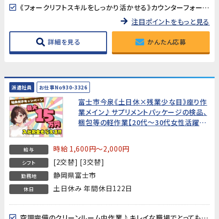
《フォークリフトスキルをしっかり活かせる》カウンターフォークリフトを使った製品運搬がメインの業務です。取り扱う製品は最大10kg程度で、体への負担も少なめです。
注目ポイントをもっと見る
詳細を見る
かんたん応募
派遣社員
お仕事No930-3326
富士市今泉《土日休×残業少な目》座り作
業メイン♪サプリメントパッケージの検品、
梱包等の軽作業【20代～30代女性活躍中!
月収29万円以上可能】★入社祝金15万円
★
時給 1,600円～2,000円
給与
[2交替] [3交替]
シフト
静岡県富士市
勤務地
土日休み 年間休日122日
休日
空調完備のクリーンルーム内作業♪キレイな職場でとっても快適♪