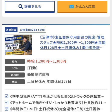
詳細を見る
かんたん応募
派遣社員
お仕事No284-5908
《沼津市》変圧器保守用部品の調達・管理
スタッフ★時給1,200円〜1,300円★年間
休日128日★土日祝休み【準中型免許必
須・20代〜30代男性活躍中！】
時給 1,200円～1,300円
給与
[日勤]
シフト
静岡県沼津市
勤務地
土日祝休み 年間休日128日
休日
《準中型免許（AT可）を活かせる仕事》2tトラックの運転業務があるため、準中型免許が必須です。運転スキルを活かしながら、部品の調達・管理・出荷までを担う幅広い業務に携われます。
《アットホームで働きやすい・しっかり教育あり》社員数約110名の落ち着いた規模の製造会社です。業務の引き継ぎ・教育制度がしっかり整っており、製造業未経験の方も安心してスタートできます。
《年間休日128日・土日祝休み》完全週休2日制（土日祝休み）で、GW・夏季・年末年始の大型連休も充実。プライベートとのバランスが取りやすい環境です。