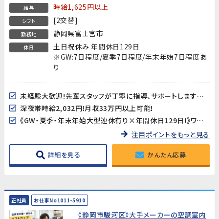
時給1,625円以上
給与
[2交替]
シフト
静岡県富士宮市
勤務地
土日祝休み 年間休日129日
休日
※GW:7日程度/夏季7日程度/年末年始7日程度あ
り
未経験大歓迎!先輩スタッフが丁寧に指導、サポートしますので安心してスタートできます!
深夜帯時給2,032円!月収33万円以上可能!
《GW・夏季・年末年始大型連休有り×年間休日129日!》ワークライフバランスも取り易い♪
注目ポイントをもっと見る
詳細を見る
かんたん応募
正社員
お仕事No1011-5910
《静岡市駿河区》大手メーカーの空調室内