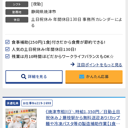
[夜勤]
シフト
静岡県焼津市
勤務地
土日祝休み 年間休日130日 事務所カレンダーによ
休日
る
食事補助(250円/1食)付きだから食費が節約できる!
人気の土日祝休み!年間休日130日!
残業は月10時間ほどだからワークライフバランスもOK☆
注目ポイントをもっと見る
詳細を見る
かんたん応募
派遣社員
お仕事No219-1698
《焼津市相川》＼時給1,350円／日勤土日
祝休み♪藤枝駅から無料送迎あり!カップ
麺や冷凍パスタ等の製造補助作業【1食