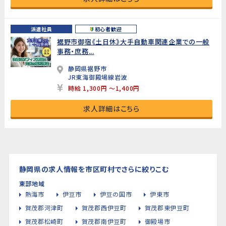
派遣社員
初心者歓迎
裾野市御宿《土日休》大手自動車関連企業での一般
事務・庶務...
静岡県裾野市
JR東海御殿場線岩波
時給 1,300円 ～1,400円
求人詳細はこちら
静岡県の求人情報を市区町村でさらに絞りこむ
東部地域
熱海市
伊豆市
伊豆の国市
伊東市
賀茂郡河津町
賀茂郡西伊豆町
賀茂郡東伊豆町
賀茂郡松崎町
賀茂郡南伊豆町
御殿場市