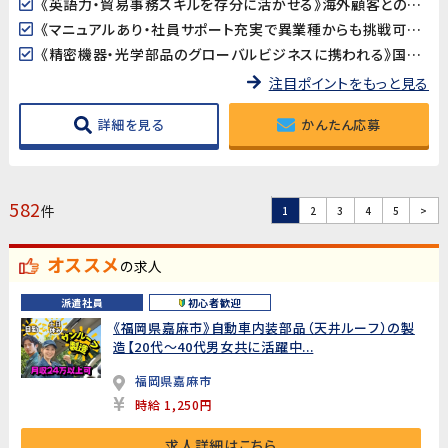
《英語力・貿易事務スキルを存分に活かせる》海外顧客とのメール対応（英語）や貿易書類（Invoice・Packing List等）の作成など、英語と貿易事務のスキルをフルに発揮できるポジションです。
《マニュアルあり・社員サポート充実で異業種からも挑戦可能》業務マニュアルが整備されており、経験豊富な社員からのサポートを受けながら業務に取り組めます。貿易事務が初めての方でも事務職経験があれば安心してスタートできます。
《精密機器・光学部品のグローバルビジネスに携われる》国際的なビジネスの現場で、海外顧客との取引を支えるやりがいのある仕事です。長期的にスキルを磨きながら働ける環境が整っています。
注目ポイントをもっと見る
詳細を見る
かんたん応募
582
件
1
2
3
4
5
>
オススメ
の求人
派遣社員
初心者歓迎
《福岡県嘉麻市》自動車内装部品（天井ルーフ）の製
造【20代～40代男女共に活躍中...
福岡県嘉麻市
時給 1,250円
求人詳細はこちら