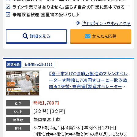
ライン作業ではありません。焦らず自身の作業に集中できる環境です。
未経験者歓迎!重量物の扱いなし♪
注目ポイントをもっと見る
詳細を見る
かんたん応募
派遣社員
お仕事No28-5912
《富士市》UCC珈琲豆製造のマシンオペレ
ーター★時給1,700円★コーヒー飲み放
題★2交替・寮完備【製造オペレーター経
験者歓迎・20代〜40代男性活躍中！】
時給1,700円
給与
[2交替] [3交替]
シフト
静岡県富士市
勤務地
シフト制 4勤1休 4勤2休 【年間休日121日】
休日
「4勤1休➡4勤1休➡4勤2休」の繰り返しになりま