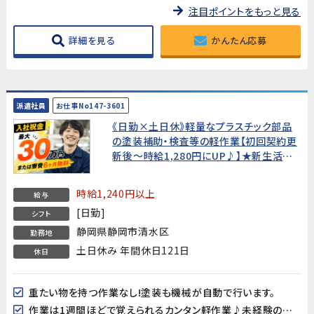
注目ポイントをもっと見る
詳細を見る
かんたん応募
派遣社員
お仕事No147-3601
《日勤×土日休》軽量なプラスチック部品
の塗装補助・検査等の軽作業【初回契約更
新後～時給1,280円にUP♪】★新生活を
応援!選べる入社特典あり!★
時給1,240円以上
給与
[日勤]
シフト
静岡県静岡市清水区
勤務地
土日休み 年間休日121日
休日
重たい物を持つ作業なし!塗装も機械が自動で行います。
作業は1週間ほどで覚えられるカンタン軽作業♪未経験の方も大歓迎!