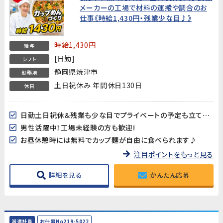
メーカーの工場で材料の運搬や調合のお
仕事《時給1,430円・残業少な目♪》
時給1,430円
給与
[日勤]
シフト
静岡県焼津市
勤務地
土日祝休み 年間休日130日
休日
日勤土日祝休＆残業も少な目でプライベートの予定も立てやすい♪年間休日130日!
男性活躍中！工場未経験の方も歓迎!
お昼休憩時には無料でカップ麺が自由に食べられます♪
注目ポイントをもっと見る
詳細を見る
かんたん応募
派遣社員
お仕事No219-5022