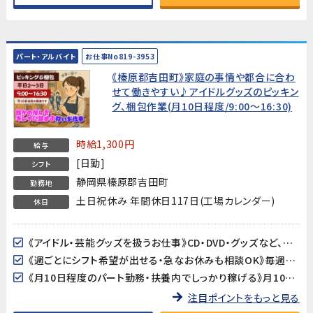
パート・アルバイト
お仕事No819-3953
《榛原郡吉田町》家庭の事情や都合に合わ
せて働きやすい♪アイドルグッズのピッキン
グ、梱包作業(月10日程度/9:00～16:30)
時給1,300円
給与
[日勤]
シフト
静岡県榛原郡吉田町
勤務地
土日祝休み 年間休日117日(工場カレンダー)
休日
《アイドル・芸能グッズを扱うお仕事》CD・DVD・グッズなど、エンタメ・芸能関連の商品のピッキング・梱包作業です。お買い物感覚で楽しみながら作業できる、エンタメ好きの方におすすめのお仕事です。
《週ごとにシフト希望が出せる・急なお休みも相談OK》毎週シフト希望を提出できるので、家庭の予定に合わせた柔軟な働き方が可能です。急な欠勤も翌週以降の出勤調整でフォローしてもらえます。
《月10日程度のパート勤務・扶養内でしっかり稼げる》月10日程度の勤務なので、家庭や育児との両立がしやすい環境です。扶養内での勤務を希望する方にぴったりです。
注目ポイントをもっと見る