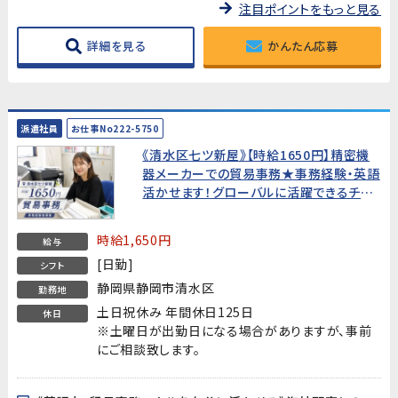
注目ポイントをもっと見る
詳細を見る
かんたん応募
派遣社員
お仕事No222-5750
《清水区七ツ新屋》【時給1650円】精密機
器メーカーでの貿易事務★事務経験・英語
活かせます！グローバルに活躍できるチャ
ンス！【20代～40代活躍中!】
時給1,650円
給与
[日勤]
シフト
静岡県静岡市清水区
勤務地
土日祝休み 年間休日125日
休日
※土曜日が出勤日になる場合がありますが、事前
にご相談致します。