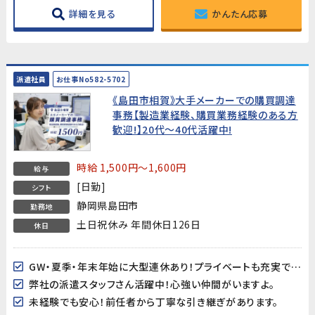
詳細を見る
かんたん応募
派遣社員
お仕事No582-5702
《島田市相賀》大手メーカーでの購買調達
事務【製造業経験、購買業務経験のある方
歓迎!】20代～40代活躍中!
時給 1,500円～1,600円
給与
[日勤]
シフト
静岡県島田市
勤務地
土日祝休み 年間休日126日
休日
GW・夏季・年末年始に大型連休あり！プライベートも充実できます♪
弊社の派遣スタッフさん活躍中！心強い仲間がいますよ。
未経験でも安心！前任者から丁寧な引き継ぎがあります。