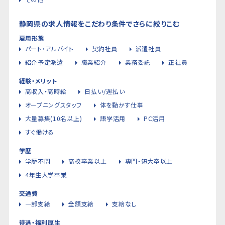
静岡県の求人情報をこだわり条件でさらに絞りこむ
雇用形態
パート・アルバイト
契約社員
派遣社員
紹介予定派遣
職業紹介
業務委託
正社員
経験・メリット
高収入・高時給
日払い/週払い
オープニングスタッフ
体を動かす仕事
大量募集(10名以上)
語学活用
PC活用
すぐ働ける
学歴
学歴不問
高校卒業以上
専門・短大卒以上
4年生大学卒業
交通費
一部支給
全額支給
支給なし
待遇・福利厚生