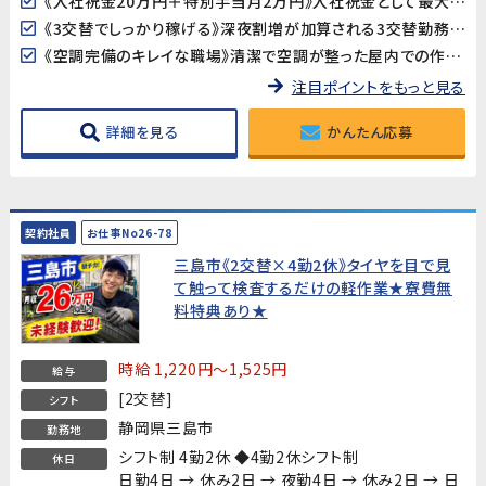
《入社祝金20万円＋特別手当月2万円》入社祝金として最大20万円を支給（出勤率規定あり）。さらに入社後1年間は特別手当として月額20,000円が毎月加算されます（出勤率90%以上が対象）。
《3交替でしっかり稼げる》深夜割増が加算される3交替勤務で、調整補助金も含めた月収256,280円以上を目指せます（所定20日・残業20h・深夜36hの場合）。
《空調完備のキレイな職場》清潔で空調が整った屋内での作業です。機械のボタンを押してセットするだけのシンプルな作業で、未経験からでも約1か月で覚えられます。
注目ポイントをもっと見る
詳細を見る
かんたん応募
契約社員
お仕事No26-78
三島市《2交替×4勤2休》タイヤを目で見
て触って検査するだけの軽作業★寮費無
料特典あり★
時給 1,220円～1,525円
給与
[2交替]
シフト
静岡県三島市
勤務地
シフト制 4勤2休 ◆4勤2休シフト制
休日
日勤4日 → 休み2日 → 夜勤4日 → 休み2日 → 日