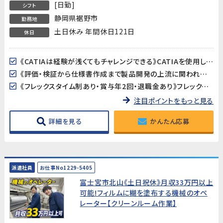
[日勤]
シフト
静岡県裾野市
勤務地
土日休み 年間休日121日
休日
《CATIAは経験が浅くてもチャレンジできる》CATIAを使用した3Dモデルの確認や仕様書への画像貼り付けなど、高度な設計作業ではありません。基本操作は入社後に丁寧に教えてもらえるので、経験が浅い方でも安心です。
《評価・検証から仕様書作成まで製品開発の上流に関われる》ワイパー・パワーウィンドウ・サンルーフなど身近な自動車部品の評価・検証がメイン業務。品質保証や開発エンジニア、PLへのキャリアアップも目指せるポジションです。
《フレックスタイム制あり・賞与年2回・退職金あり》フレックスタイム制で柔軟な働き方が可能。賞与年2回・昇給・退職金と待遇も充実。正社員として安定したキャリアを築けます。
注目ポイントをもっと見る
詳細を見る
かんたん応募
派遣社員
お仕事No1229-5405
富士宮市北山《土日祝休》月収33万円以上
可能!フィルムに糊を塗布する機械のオペ
レーター【クリーンルーム作業】