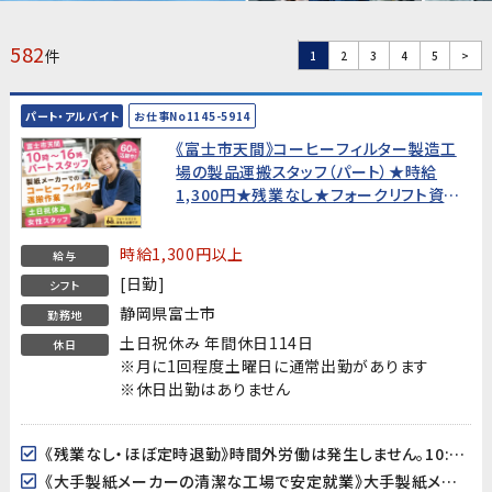
582
件
1
2
3
4
5
>
パート・アルバイト
お仕事No1145-5914
《富士市天間》コーヒーフィルター製造工
場の製品運搬スタッフ（パート）★時給
1,300円★残業なし★フォークリフト資格
必須・60代活躍中！
時給1,300円以上
給与
[日勤]
シフト
静岡県富士市
勤務地
土日祝休み 年間休日114日
休日
※月に1回程度土曜日に通常出勤があります
※休日出勤はありません
《残業なし・ほぼ定時退勤》時間外労働は発生しません。10:00〜16:00のパート勤務でメリハリよく働けます。家庭やプライベートとの両立がしやすい環境です。
《大手製紙メーカーの清潔な工場で安定就業》大手製紙メーカーの工場でのお仕事です。全体空調完備のきれいな環境で、長期的に安定して働けます。