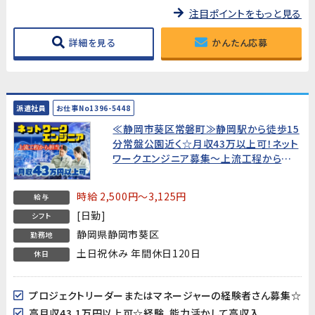
注目ポイントをもっと見る
詳細を見る
かんたん応募
派遣社員
お仕事No1396-5448
≪静岡市葵区常磐町≫静岡駅から徒歩15
分常盤公園近く☆月収43万以上可！ネット
ワークエンジニア募集～上流工程から担
当できるやりがいの高いお仕事～実務経験
者募集
時給 2,500円～3,125円
給与
[日勤]
シフト
静岡県静岡市葵区
勤務地
土日祝休み 年間休日120日
休日
プロジェクトリーダーまたはマネージャーの経験者さん募集☆
高月収43.1万円以上可☆経験、能力活かして高収入