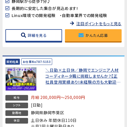
静岡駅から徒歩7分♪
長期的に安定した集合が見込めます!
Linux環境での開発経験 ・自動車業界での開発経験
注目ポイントをもっと見る
詳細を見る
かんたん応募
契約社員
お仕事No787-5153
＼日勤×土日休／静岡でエンジニア人材
コーディネータ職に挑戦しませんか？【正
社員登用実績あり!未経験の方も大歓迎!
私たちがバックアップします♪】
月給 200,000円～250,000円
給与
[日勤]
シフト
静岡県静岡市葵区
勤務地
土日休み 年間休日110日
休日
※月1回土曜出勤日あり