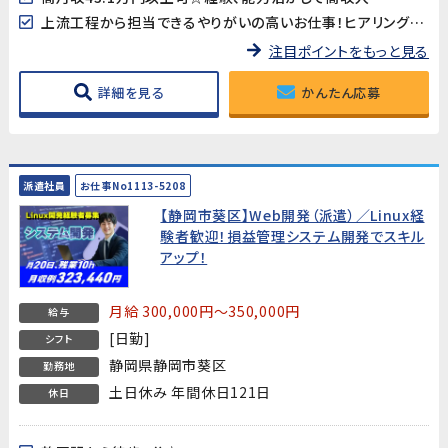
上流工程から担当できるやりがいの高いお仕事！ヒアリング～要件定義～基本設計～詳細設計まで
注目ポイントをもっと見る
詳細を見る
かんたん応募
派遣社員
お仕事No1113-5208
【静岡市葵区】Web開発（派遣）／Linux経
験者歓迎！損益管理システム開発でスキル
アップ！
月給 300,000円～350,000円
給与
[日勤]
シフト
静岡県静岡市葵区
勤務地
土日休み 年間休日121日
休日