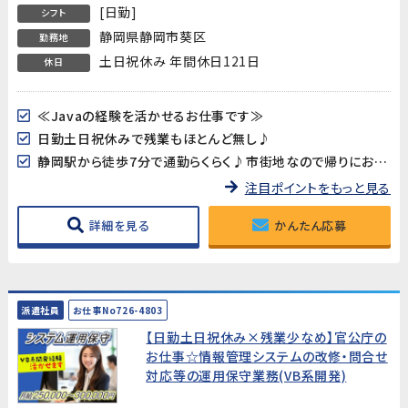
[日勤]
シフト
静岡県静岡市葵区
勤務地
土日祝休み 年間休日121日
休日
≪Javaの経験を活かせるお仕事です≫
日勤土日祝休みで残業もほとんど無し♪
静岡駅から徒歩7分で通勤らくらく♪市街地なので帰りにお買い物もできちゃいます◎
注目ポイントをもっと見る
詳細を見る
かんたん応募
派遣社員
お仕事No726-4803
【日勤土日祝休み×残業少なめ】官公庁の
お仕事☆情報管理システムの改修・問合せ
対応等の運用保守業務(VB系開発)