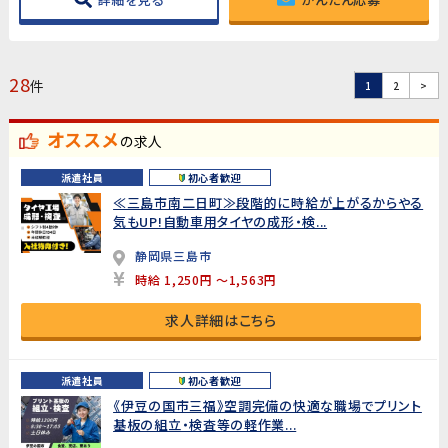
28
件
1
2
>
オススメ
の求人
派遣社員
初心者歓迎
≪三島市南二日町≫段階的に時給が上がるからやる
気もUP!自動車用タイヤの成形・検...
静岡県三島市
時給 1,250円 ～1,563円
求人詳細はこちら
派遣社員
初心者歓迎
《伊豆の国市三福》空調完備の快適な職場でプリント
基板の組立・検査等の軽作業...