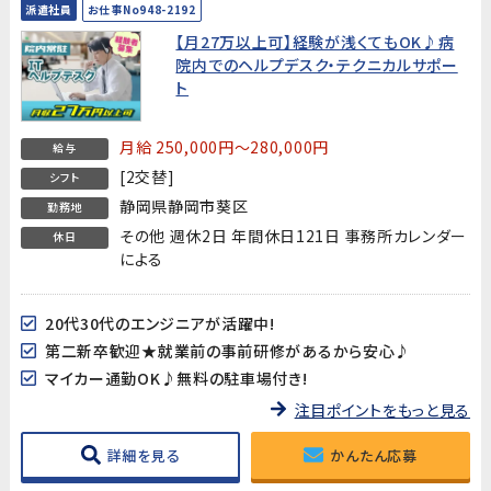
派遣社員
お仕事No948-2192
【月27万以上可】経験が浅くてもOK♪病
院内でのヘルプデスク・テクニカルサポー
ト
月給 250,000円～280,000円
給与
[2交替]
シフト
静岡県静岡市葵区
勤務地
その他 週休2日 年間休日121日 事務所カレンダー
休日
による
20代30代のエンジニアが活躍中!
第二新卒歓迎★就業前の事前研修があるから安心♪
マイカー通勤OK♪無料の駐車場付き!
注目ポイントをもっと見る
詳細を見る
かんたん応募