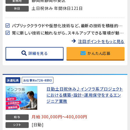
静岡県静岡市葵区
勤務地
土日祝休み 年間休日121日
休日
パブリッククラウドや仮想化技術など、最新の技術を積極的に導入し、お客様のビジネスを支える高品質なインフラ構築を行っています。
常に新しい技術に触れながら、スキルアップできる環境が魅力です！
注目ポイントをもっと見る
詳細を見る
かんたん応募
派遣社員
お仕事No726-4893
日勤土日祝休み♪インフラ系プロジェクト
における構築・設計・運用保守をするエン
ジニア業務
月給 300,000円～400,000円
給与
[日勤]
シフト