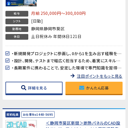
われる環境です
月給 250,000円～300,000円
給与
[日勤]
シフト
静岡県静岡市葵区
勤務地
土日祝休み 年間休日121日
休日
・新規開発プロジェクトに参画し、0から1を生み出す経験を積むことができます。
・設計、開発、テストまで幅広く担当するため、着実にスキルアップが可能です。
・長期案件に携わることで、安定した環境で専門知識を習得できます。
注目ポイントをもっと見る
詳細を見る
かんたん応募
契約社員
お仕事No1448-5695
＜静岡市葵区新間＞断熱パネルのCAD設