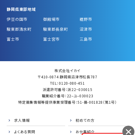
静岡県東部地域
伊豆の国市
御殿場市
裾野市
駿東郡清水町
駿東郡長泉町
沼津市
富士市
富士宮市
三島市
株式会社イカイ
〒410-0874 静岡県沼津市松長787
TEL：0120-080-451
派遣許可番号：派22−030015
職業紹介番号：22–ユ–030023
特定募集情報等提供事業受理番号：51-募-001828（第1号）
求人情報
初めての方
よくある質問
お仕事紹介