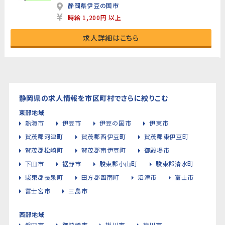
静岡県伊豆の国市
時給 1,200円 以上
求人詳細はこちら
静岡県の求人情報を市区町村でさらに絞りこむ
東部地域
熱海市
伊豆市
伊豆の国市
伊東市
賀茂郡河津町
賀茂郡西伊豆町
賀茂郡東伊豆町
賀茂郡松崎町
賀茂郡南伊豆町
御殿場市
下田市
裾野市
駿東郡小山町
駿東郡清水町
駿東郡長泉町
田方郡函南町
沼津市
富士市
富士宮市
三島市
西部地域
磐田市
御前崎市
掛川市
菊川市