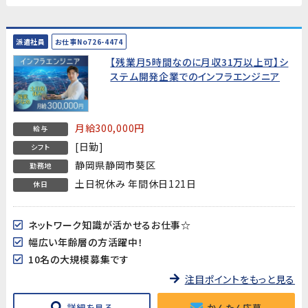
派遣社員
お仕事No726-4474
【残業月5時間なのに月収31万以上可】シ
ステム開発企業でのインフラエンジニア
月給300,000円
給与
[日勤]
シフト
静岡県静岡市葵区
勤務地
土日祝休み 年間休日121日
休日
ネットワーク知識が活かせるお仕事☆
幅広い年齢層の方活躍中！
10名の大規模募集です
注目ポイントをもっと見る
詳細を見る
かんたん応募