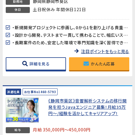
静岡県静岡市葵区
勤務地
土日祝休み 年間休日121日
休日
・新規開発プロジェクトに参画し、0から1を創り上げる貴重な経験を積めます。
・設計から開発、テストまで一貫して携わることで、幅広いスキルアップが可能です。
・長期案件のため、安定した環境で専門知識を深く習得できます。
注目ポイントをもっと見る
詳細を見る
かんたん応募
派遣社員
お仕事No1460-5793
《静岡市葵区》音響解析システムの移行開
発を担うJavaエンジニア募集！月給35万
円～/経験を活かしてキャリアアップ！
月給 350,000円～450,000円
給与