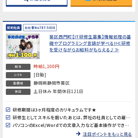
契約社員
お仕事No787-5038
葵区西門町【IT研修生募集】情報処理の基
礎やプログラミング言語が学べる!!≪研修
を受けながらお給料がもらえる♪≫
時給1,100円
給与
[日勤]
シフト
静岡県静岡市葵区
勤務地
土日休み 年間休日121日
休日
研修期間は3ヶ月程度のカリキュラムです★
研修生としてスキルを磨いたあとは、弊社の社員としての雇用のチャンスがあります♪
パソコンのExcel/Wordでの文章入力など基本操作ができればOK!
注目ポイントをもっと見る