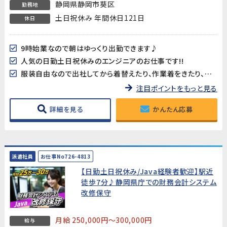
静岡県静岡市葵区
勤務地
土日祝休み 年間休日121日
休日
9時始業なので朝はゆっくり出勤できます♪
人気の日勤土日祝休みのエンジニアのお仕事です!!
服装自由なので出社してから着替えたり、作業着をきたり、というな手間なし♪
注目ポイントをもっと見る
詳細を見る
かんたん応募
派遣社員
お仕事No726-4813
【日勤土日祝休み/Java経験者歓迎】駅近
徒歩7分♪静岡県庁での財務会計システム
改修保守
月給 250,000円～300,000円
給与