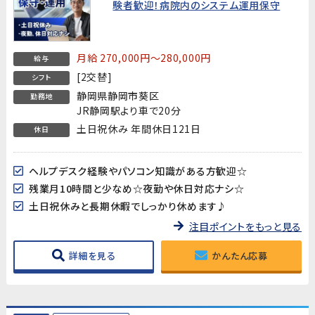
験者歓迎！病院内のシステム運用保守
月給 270,000円～280,000円
給与
[2交替]
シフト
静岡県静岡市葵区
勤務地
JR静岡駅より車で20分
土日祝休み 年間休日121日
休日
ヘルプデスク経験やパソコン知識がある方歓迎☆
残業月10時間と少なめ☆夜勤や休日対応ナシ☆
土日祝休みと長期休暇でしっかり休めます♪
注目ポイントをもっと見る
詳細を見る
かんたん応募