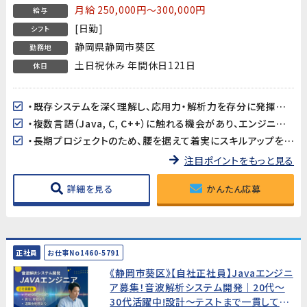
月給 250,000円～300,000円
給与
[日勤]
シフト
静岡県静岡市葵区
勤務地
土日祝休み 年間休日121日
休日
・既存システムを深く理解し、応用力・解析力を存分に発揮できるプロジェクトです。
・複数言語（Java, C, C++）に触れる機会があり、エンジニアとしての対応領域を拡大できます。
・長期プロジェクトのため、腰を据えて着実にスキルアップを目指せます。
注目ポイントをもっと見る
詳細を見る
かんたん応募
正社員
お仕事No1460-5791
《静岡市葵区》【自社正社員】Javaエンジニ
ア募集！音波解析システム開発｜20代～
30代活躍中!設計～テストまで一貫して携