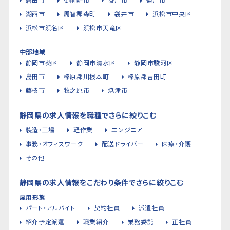
湖西市
周智郡森町
袋井市
浜松市中央区
浜松市浜名区
浜松市天竜区
中部地域
静岡市葵区
静岡市清水区
静岡市駿河区
島田市
榛原郡川根本町
榛原郡吉田町
藤枝市
牧之原市
焼津市
静岡県の求人情報を職種でさらに絞りこむ
製造・工場
軽作業
エンジニア
事務・オフィスワーク
配送ドライバー
医療・介護
その他
静岡県の求人情報をこだわり条件でさらに絞りこむ
雇用形態
パート・アルバイト
契約社員
派遣社員
紹介予定派遣
職業紹介
業務委託
正社員