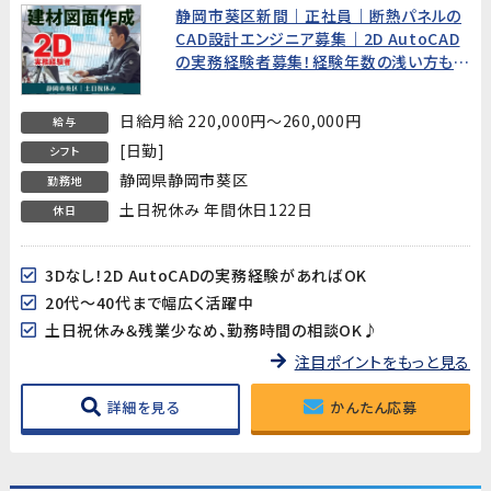
静岡市葵区新間｜正社員｜断熱パネルの
CAD設計エンジニア募集｜2D AutoCAD
の実務経験者募集！経験年数の浅い方もご
相談可
日給月給 220,000円～260,000円
給与
[日勤]
シフト
静岡県静岡市葵区
勤務地
土日祝休み 年間休日122日
休日
3Dなし！2D AutoCADの実務経験があればOK
20代～40代まで幅広く活躍中
土日祝休み＆残業少なめ、勤務時間の相談OK♪
注目ポイントをもっと見る
詳細を見る
かんたん応募