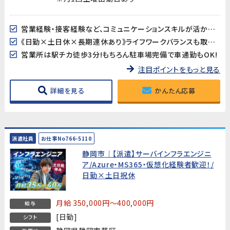
営業経験・接客経験など、コミュニケーションスキルが活かせるお仕事です。
《日勤×土日休×長期連休あり》ライフワークバランスも取り易い♪
営業所は駅チカ徒歩3分!もちろん駐車場完備で車通勤もOK!
注目ポイントをもっと見る
詳細を見る
かんたん応募
派遣社員
お仕事No766-5110
静岡市｜【派遣】サーバインフラエンジニ
ア/Azure・MS365・仮想化経験者歓迎！/
日勤×土日祝休
月給 350,000円～400,000円
給与
[日勤]
シフト