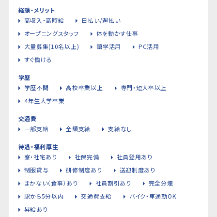
経験・メリット
高収入・高時給
日払い/週払い
オープニングスタッフ
体を動かす仕事
大量募集(10名以上)
語学活用
PC活用
すぐ働ける
学歴
学歴不問
高校卒業以上
専門・短大卒以上
4年生大学卒業
交通費
一部支給
全額支給
支給なし
待遇・福利厚生
寮・社宅あり
社保完備
社員登用あり
制服貸与
研修制度あり
送迎制度あり
まかない（食事）あり
社員割引あり
完全分煙
駅から5分以内
交通費支給
バイク・車通勤OK
昇給あり