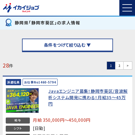
静岡県「静岡市葵区」の求人情報
条件をつけて絞り込む ▼
28
件
1
2
>
派遣社員
お仕事No1460-5794
Javaエンジニア募集！静岡市葵区/音波解
析システム開発に携わる！月給35～45万
円
月給 350,000円～450,000円
給与
[日勤]
シフト