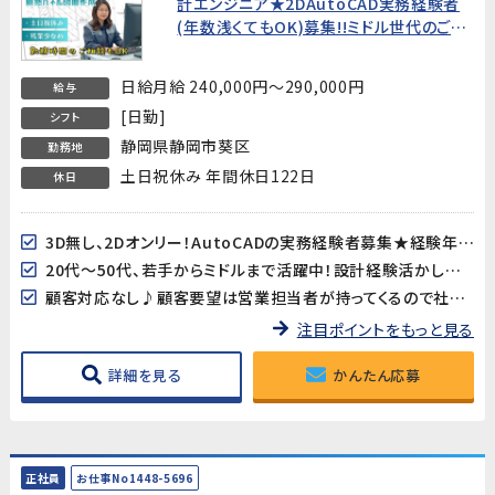
計エンジニア★2DAutoCAD実務経験者
(年数浅くてもOK)募集!!ミドル世代のご応
募も歓迎、勤務時間の相談可♪
日給月給 240,000円～290,000円
給与
[日勤]
シフト
静岡県静岡市葵区
勤務地
土日祝休み 年間休日122日
休日
3D無し、2Dオンリー！AutoCADの実務経験者募集★経験年数は不問！
20代～50代、若手からミドルまで活躍中！設計経験活かした他業界からのチャレンジも応援します！
顧客対応なし♪顧客要望は営業担当者が持ってくるので社内やり取りのみで気楽です！
注目ポイントをもっと見る
詳細を見る
かんたん応募
正社員
お仕事No1448-5696