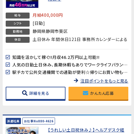
月給400,000円
給与
[日勤]
シフト
静岡県静岡市葵区
勤務地
土日休み 年間休日121日 事務所カレンダーによる
休日
知識を活かして稼ぐ!!月収46.2万円以上可能!!
人気の日勤土日休み、長期休暇もありでワークライフバランスが保てる♪
駅チカで公共交通機関での通勤が便利☆帰りにお買い物もできちゃいます◎
注目ポイントをもっと見る
詳細を見る
かんたん応募
派遣社員
お仕事No880-4626
【うれしい土日祝休み♪】ヘルプデスク経