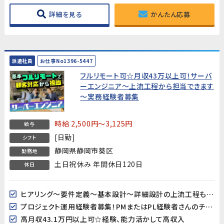
詳細を見る
かんたん応募
派遣社員
お仕事No1396-5447
フルリモート可☆月収43万以上可！サーバ
ーエンジニア～上流工程から担当できます
～実務経験者募集
時給 2,500円～3,125円
給与
[日勤]
シフト
静岡県静岡市葵区
勤務地
土日祝休み 年間休日120日
休日
ヒアリング～要件定義～基本設計～詳細設計の上流工程も担当出来ます
プロジェクト運用経験者募集！PMまたはPL経験者さんのチカラを必要としています
高月収43.1万円以上可☆経験、能力活かして高収入