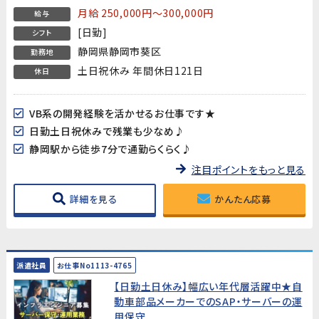
月給 250,000円～300,000円
給与
[日勤]
シフト
静岡県静岡市葵区
勤務地
土日祝休み 年間休日121日
休日
VB系の開発経験を活かせるお仕事です★
日勤土日祝休みで残業も少なめ♪
静岡駅から徒歩7分で通勤らくらく♪
注目ポイントをもっと見る
詳細を見る
かんたん応募
派遣社員
お仕事No1113-4765
【日勤土日休み】幅広い年代層活躍中★自
動車部品メーカーでのSAP・サーバーの運
用保守