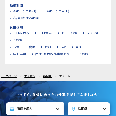
勤務期間
短期(3ヶ月以内)
長期(3ヶ月以上)
春/夏/冬休み期間
休日休暇
土日祝休み
土日休み
平日その他
シフト制
その他
有休
慶弔
特別
GW
夏季
年末年始
産休・育休取得実績あり
その他
トップページ
求人情報
静岡県
求人一覧
さっそく、自分に合ったお仕事を探してみましょう！