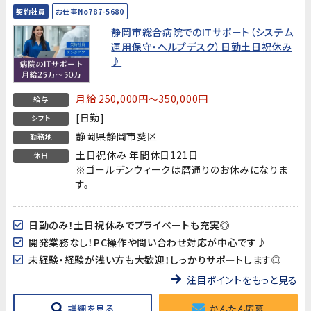
契約社員
お仕事No787-5680
静岡市総合病院でのITサポート（システム
運用保守・ヘルプデスク）日勤土日祝休み
♪
月給 250,000円～350,000円
給与
[日勤]
シフト
静岡県静岡市葵区
勤務地
土日祝休み 年間休日121日
休日
※ゴールデンウィークは暦通りのお休みになりま
す。
日勤のみ！土日祝休みでプライベートも充実◎
開発業務なし！PC操作や問い合わせ対応が中心です♪
未経験・経験が浅い方も大歓迎！しっかりサポートします◎
注目ポイントをもっと見る
詳細を見る
かんたん応募