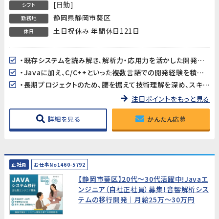
[日勤]
シフト
静岡県静岡市葵区
勤務地
土日祝休み 年間休日121日
休日
・既存システムを読み解き、解析力・応用力を活かした開発に携われます。
・Javaに加え、C/C++といった複数言語での開発経験を積むことが可能です。
・長期プロジェクトのため、腰を据えて技術理解を深め、スキルアップを図れます。
注目ポイントをもっと見る
詳細を見る
かんたん応募
正社員
お仕事No1460-5792
【静岡市葵区】20代～30代活躍中!Javaエ
ンジニア（自社正社員）募集！音響解析シス
テムの移行開発｜月給25万〜30万円