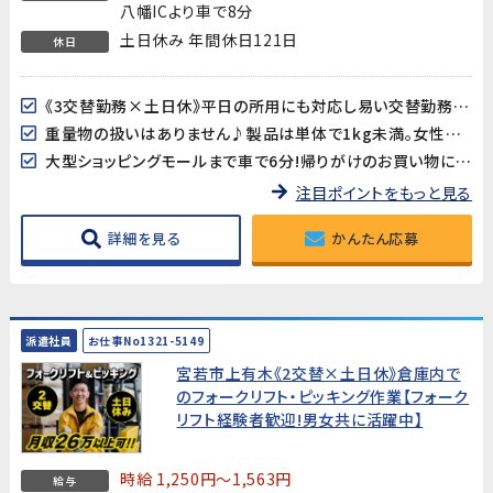
八幡ICより車で8分
土日休み 年間休日121日
休日
《3交替勤務×土日休》平日の所用にも対応し易い交替勤務です♪
重量物の扱いはありません♪製品は単体で1kg未満。女性も安心♪
大型ショッピングモールまで車で6分!帰りがけのお買い物にも便利♪
注目ポイントをもっと見る
詳細を見る
かんたん応募
派遣社員
お仕事No1321-5149
宮若市上有木《2交替×土日休》倉庫内で
のフォークリフト・ピッキング作業【フォーク
リフト経験者歓迎!男女共に活躍中】
時給 1,250円～1,563円
給与