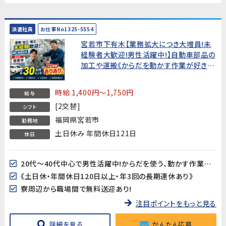
派遣社員
お仕事No1325-5554
宮若市下有木【業務拡大につき大増員!未
経験者大歓迎!男性活躍中!】自動車部品の
加工や運搬《からだを動かす作業が好きな
方にピッタリ!》★寮周辺からの無料送迎あ
り★入社特典あり★
時給 1,400円～1,750円
給与
[2交替]
シフト
福岡県宮若市
勤務地
土日休み 年間休日121日
休日
20代～40代中心で男性活躍中!からだを使う、動かす作業が好きな方にオススメ!
《土日休・年間休日120日以上・年3回の長期連休あり》
寮周辺から職場間で無料送迎あり!
注目ポイントをもっと見る
詳細を見る
かんたん応募