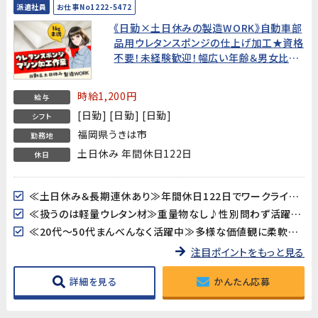
派遣社員
お仕事No1222-5472
《日勤×土日休みの製造WORK》自動車部
品用ウレタンスポンジの仕上げ加工★資格
不要！未経験歓迎！幅広い年齢＆男女比率
ほぼ半々活躍中のフラットな職場環境♪
時給1,200円
給与
[日勤] [日勤] [日勤]
シフト
福岡県うきは市
勤務地
土日休み 年間休日122日
休日
≪土日休み＆長期連休あり≫年間休日122日でワークライフバランス取れてます！
≪扱うのは軽量ウレタン材≫重量物なし♪性別問わず活躍できるお仕事☆
≪20代～50代まんべんなく活躍中≫多様な価値観に柔軟な風通しの良い会社です♪
注目ポイントをもっと見る
詳細を見る
かんたん応募