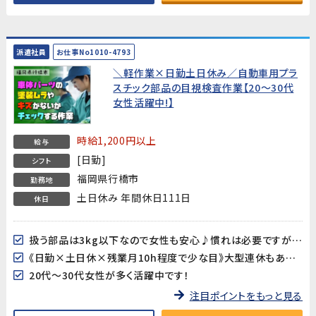
派遣社員
お仕事No1010-4793
＼軽作業×日勤土日休み／自動車用プラ
スチック部品の目視検査作業【20～30代
女性活躍中!】
時給1,200円以上
給与
[日勤]
シフト
福岡県行橋市
勤務地
土日休み 年間休日111日
休日
扱う部品は3kg以下なので女性も安心♪慣れは必要ですが工場未経験の方も始めやすい御仕事です！
《日勤×土日休×残業月10h程度で少な目》大型連休もあるのでプライベートの予定も立て易い♪
20代～30代女性が多く活躍中です！
注目ポイントをもっと見る