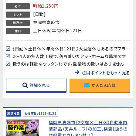
時給1,250円
給与
[日勤]
シフト
福岡県嘉麻市
勤務地
土日休み 年間休日121日
休日
《日勤×土日休×年間休日121日》大型連休もあるのでプライベートとのバランスも取り易い♪
2～4人の少人数工程で、落ち着いたアットホームな職場です
扱うのは軽量なウレタン材です。重量物の扱いはありませんので女性も安心♪
注目ポイントをもっと見る
詳細を見る
かんたん応募
派遣社員
お仕事No1315-5132
福岡県嘉麻市《2交替×土日休》自動車内
装部品（天井ルーフ）の加工、検査【扱うの
は軽量なウレタン材♪】