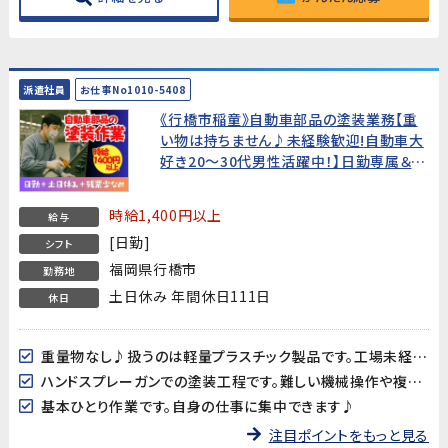
派遣社員
お仕事No1010-5408
《行橋市稲童》自動車部品の塗装業務【重
い物は持ちません♪未経験歓迎!自動車大
好き20～30代男性活躍中！】日勤専属＆土
日休み！残業も少なめ★
時給1,400円以上
給与
[日勤]
シフト
福岡県行橋市
勤務地
土日休み 年間休日111日
休日
重量物なし♪扱うのは軽量プラスチック製品です。工場未経験の方も始めやすいお仕事！
ハンドスプレーガンでの塗装工程です。難しい機械操作や複雑な作業はありません♪
基本ひとり作業です。自身の仕事に集中できます♪
注目ポイントをもっと見る