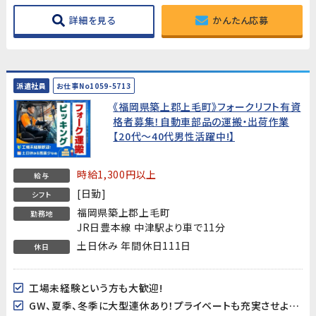
詳細を見る
かんたん応募
派遣社員
お仕事No1059-5713
《福岡県築上郡上毛町》フォークリフト有資
格者募集！自動車部品の運搬・出荷作業
【20代～40代男性活躍中!】
時給1,300円以上
給与
[日勤]
シフト
福岡県築上郡上毛町
勤務地
JR日豊本線 中津駅より車で11分
土日休み 年間休日111日
休日
工場未経験という方も大歓迎!
GW、夏季、冬季に大型連休あり！プライベートも充実させよう♪