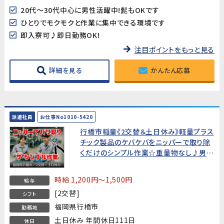
20代～30代中心に男性活躍中!髭もOKです
ひとりでモクモクと作業に集中できる環境です
即入寮可♪即日勤務OK!
注目ポイントをもっと見る
詳細を見る
かんたん応募
派遣社員
お仕事No1010-5420
行橋市稲童《2交替＆土日休み》軽量プラス
チック製品のケバケバをニッパーで取り除
くだけのシンプル作業☆重量物なし♪男女
活躍中！未経験さん大歓迎～♪
時給 1,200円～1,500円
給与
[2交替]
シフト
福岡県行橋市
勤務地
土日休み 年間休日111日
休日