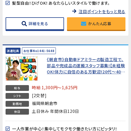
髪型自由！ひげOK！あなたらしいスタイルで働けます。
注目ポイントをもっと見る
詳細を見る
かんたん応募
派遣社員
お仕事No1441-5648
《朝倉市》自動車ドアミラーの製造工程で、
部品や完成品の運搬スタッフ募集!【未経験
OK!体力に自信のある方歓迎!20代～40代
男性活躍中】
時給 1,300円～1,625円
給与
[2交替]
シフト
福岡県朝倉市
勤務地
土日休み 年間休日120日
休日
一人作業が中心！集中してモクモク働きたい方にピッタリ！