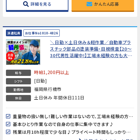
詳細を見る
かんたん応募
派遣社員
お仕事No1010-4826
＼日勤×土日休み＆軽作業／自動車プラ
スチック部品の塗装準備・目視検査【20～
30代男性活躍中!】工場未経験の方も大歓
迎！
時給1,200円以上
給与
[日勤]
シフト
福岡県行橋市
勤務地
土日休み 年間休日111日
休日
重量物の扱い無し！難しい作業はないので、工場未経験の方も始めやすい御仕事です！
基本ひとり作業なので自身の仕事に集中できます♪
残業は月10h程度で少な目♪プライベート時間もしっかり確保！