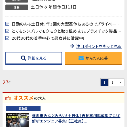
土日休み 年間休日111日
休日
日勤のみ＆土日休、年3回の大型連休もあるのでプライベート時間もしっかり確保できます!
とてもシンプルでモクモクと取り組めます。プラスチック製品なので軽量で扱いやすい♪
20代30代の若手中心で男女共に活躍中!
注目ポイントをもっと見る
詳細を見る
かんたん応募
27
件
1
2
>
オススメ
の求人
正社員
横浜市みなとみらい《土日休》自動車樹脂成型品CAE
解析エンジニア募集！【正社員】...