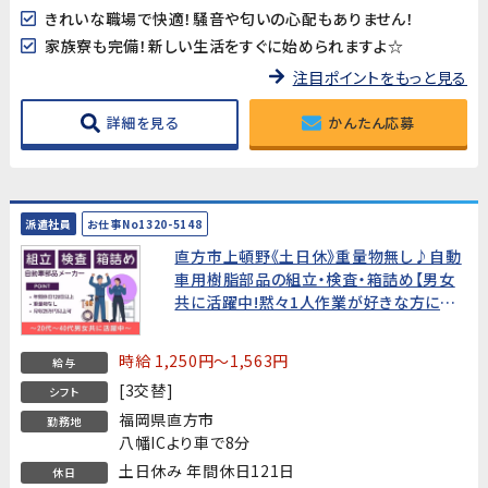
きれいな職場で快適！騒音や匂いの心配もありません！
家族寮も完備！新しい生活をすぐに始められますよ☆
注目ポイントをもっと見る
詳細を見る
かんたん応募
派遣社員
お仕事No1320-5148
直方市上頓野《土日休》重量物無し♪自動
車用樹脂部品の組立・検査・箱詰め【男女
共に活躍中!黙々1人作業が好きな方にお
ススメです】
時給 1,250円～1,563円
給与
[3交替]
シフト
福岡県直方市
勤務地
八幡ICより車で8分
土日休み 年間休日121日
休日