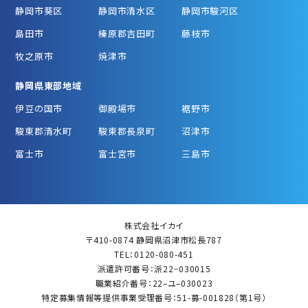
静岡市葵区
静岡市清水区
静岡市駿河区
島田市
榛原郡吉田町
藤枝市
牧之原市
焼津市
静岡県東部地域
伊豆の国市
御殿場市
裾野市
駿東郡清水町
駿東郡長泉町
沼津市
富士市
富士宮市
三島市
株式会社イカイ
〒410-0874 静岡県沼津市松長787
TEL：0120-080-451
派遣許可番号：派22−030015
職業紹介番号：22–ユ–030023
特定募集情報等提供事業受理番号：51-募-001828（第1号）