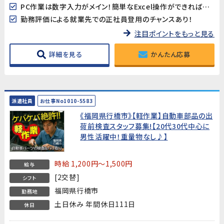
PC作業は数字入力がメイン！簡単なExcel操作ができればOK♪
勤務評価による就業先での正社員登用のチャンスあり！
注目ポイントをもっと見る
詳細を見る
かんたん応募
派遣社員
お仕事No1010-5583
《福岡県行橋市》【軽作業】自動車部品の出
荷前検査スタッフ募集!【20代30代中心に
男性活躍中！重量物なし♪】
時給 1,200円～1,500円
給与
[2交替]
シフト
福岡県行橋市
勤務地
土日休み 年間休日111日
休日