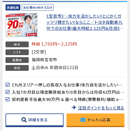
派遣社員
お仕事No464-3224
《宮若市》＼体力を活かしたい!とにかくガ
ッツリ稼ぎたい!ならここ／トヨタ自動車九
州でのお仕事!最大時給2,125円＆月収37
万円以上可!【選べる入社特典＆各種手当
や定期昇給あり!長期就業を応援します!】
時給 1,700円～2,125円
給与
[2交替]
シフト
福岡県宮若市
勤務地
土日休み 年間休日121日
休日
《九州エリア一押しの高収入なお仕事!体力自を活かしたい方にオススメ!》
入社7か月目以降定期昇給あり!3年目からは月収42万円以上も可!
契約更新手当最大90万円 ＆ 選べる特典(寮費無料/補助 or 生産協力金)※下記キャンペーン情報欄をご確認ください
注目ポイントをもっと見る
詳細を見る
かんたん応募