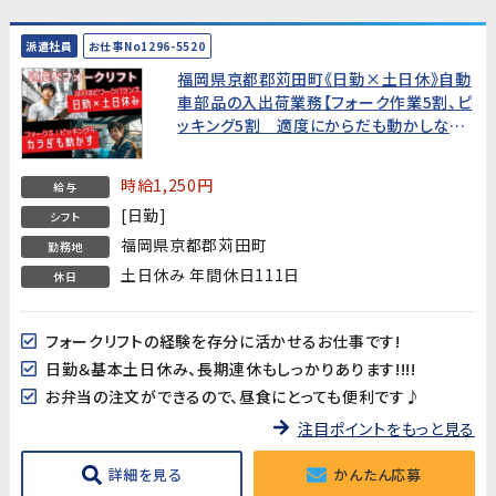
派遣社員
お仕事No1296-5520
福岡県京都郡苅田町《日勤×土日休》自動
車部品の入出荷業務【フォーク作業5割、ピ
ッキング5割 適度にからだも動かしなが
ら元気に働こう!20代～50代男性活躍中!】
時給1,250円
給与
[日勤]
シフト
福岡県京都郡苅田町
勤務地
土日休み 年間休日111日
休日
フォークリフトの経験を存分に活かせるお仕事です!
日勤＆基本土日休み、長期連休もしっかりあります!!!!
お弁当の注文ができるので、昼食にとっても便利です♪
注目ポイントをもっと見る
詳細を見る
かんたん応募