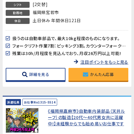
[2交替]
シフト
福岡県宮若市
勤務地
土日休み 年間休日121日
休日
扱うのは自動車部品で、最大10kg程度のものになります。
フォークリフト作業7割：ピッキング3割。カウンターフォークを使用します。
残業は30h/月程度を見込んでおり、月収26万円以上可能!
注目ポイントをもっと見る
詳細を見る
かんたん応募
派遣社員
お仕事No1315-5514
《福岡県嘉麻市》自動車内装部品（天井ル
ーフ）の製造【20代～40代男女共に活躍
中!】未経験からでも始め易いお仕事です