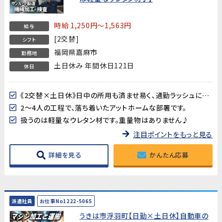
時給 1,250円～1,563円
給与
[2交替]
シフト
福岡県嘉麻市
勤務地
土日休み 年間休日121日
休日
《2交替×土日休》日中の所用も済ませ易く、通勤ラッシュに被らない時間帯です♪
2～4人の工程で、落ち着いたアットホームな部署です。
扱うのは軽量なウレタン材です。重量物はありません♪
注目ポイントをもっと見る
詳細を見る
かんたん応募
派遣社員
お仕事No1222-5065
うきは市浮羽町【日勤×土日休】自動車の