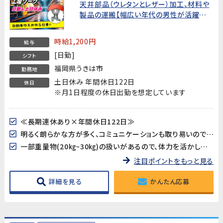
天井部品（ウレタンとレザー）加工、材料や
製品の運搬【幅広い年代の男性が活躍
中！】
時給1,200円
給与
[日勤]
シフト
福岡県うきは市
勤務地
土日休み 年間休日122日
休日
※月1日程度の休日出勤を想定しています
≪長期連休あり×年間休日122日≫
明るく朗らかな方が多く、コミュニケーションも取り易いので円滑にお仕事を進めることが出来ます
一部重量物(20㎏~30㎏)の扱いがあるので、体力を活かしたい、鍛えながら働きたい方にオススメです!!
注目ポイントをもっと見る
詳細を見る
かんたん応募