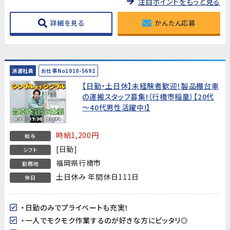
注目ポイントをもっと見る
詳細を見る
かんたん応募
派遣社員
お仕事No1010-5692
【日勤・土日休】未経験者歓迎！製品棚台車
の運搬スタッフ募集!（行橋市稲童）【20代
～40代男性活躍中!】
時給1,200円
給与
[日勤]
シフト
福岡県行橋市
勤務地
土日休み 年間休日111日
休日
・日勤のみでプライベートも充実！
・一人でモクモク作業するのが好きな方にピッタリ◎