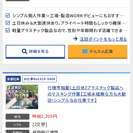
シンプル個人作業☆工場・製造WORKデビューにもおすすめ♪
土日休み＆大型連休あり。プライベート時間もしっかり確保できます!
軽量プラスチック製品なので、性別や年齢問わず活躍できます☆
注目ポイントをもっと見る
詳細を見る
かんたん応募
派遣社員
お仕事No1010-5406
行橋市稲童《土日休》プラスチック製品へ
のマスキング作業【工場未経験な方も大歓
迎!シンプルなお仕事です】
時給1,200円
給与
[2交替]
シフト
福岡県行橋市
勤務地