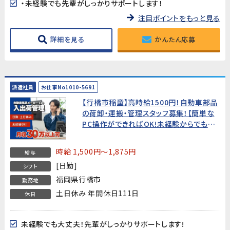
・未経験でも先輩がしっかりサポートします！
注目ポイントをもっと見る
詳細を見る
かんたん応募
派遣社員
お仕事No1010-5691
【行橋市稲童】高時給1500円！自動車部品
の荷卸・運搬・管理スタッフ募集！【簡単な
PC操作ができればOK!未経験からでも安
心してスタートできます!】20代～30代男性
活躍中!
時給 1,500円～1,875円
給与
[日勤]
シフト
福岡県行橋市
勤務地
土日休み 年間休日111日
休日
未経験でも大丈夫！先輩がしっかりサポートします!