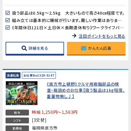
扱う部品は0.5kg～2.5kg 大きいもので高さ40㎝程度です。
組み立ては基本的に機械が行います。難しい作業はありませんので工場未経験の方も始め易いお仕事です!
《年間休日121日×土日休×長期連休有り》ワークライフバランスも取り易い♪
注目ポイントをもっと見る
詳細を見る
かんたん応募
派遣社員
お仕事No1320-5147
《直方市上頓野》クルマ用樹脂部品の検
査・箱詰めのお仕事【扱う製品は1kg程度、
重量物無し♪】
時給 1,250円～1,563円
給与
[3交替]
シフト
福岡県直方市
勤務地