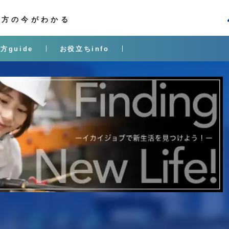
き方の今がわかる
方guide
お役立ちinfo
I
i
j