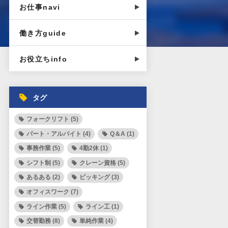
お仕事navi
働き方guide
お役立ちinfo
タグ
フォークリフト (5)
パート・アルバイト (4)
Q＆A (1)
事務作業 (5)
4勤2休 (1)
シフト制 (5)
クレーン資格 (5)
あるある (2)
ピッキング (3)
オフィスワーク (7)
ライン作業 (5)
ライン工 (1)
交替勤務 (8)
単純作業 (4)