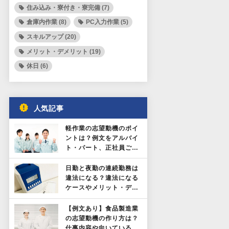
住み込み・寮付き・寮完備 (7)
倉庫内作業 (8)
PC入力作業 (5)
スキルアップ (20)
メリット・デメリット (19)
休日 (6)
人気記事
軽作業の志望動機のポイ
ントは？例文をアルバイ
ト・パート、正社員ごと
に紹介！
日勤と夜勤の連続勤務は
違法になる？違法になる
ケースやメリット・デメ
リットを解説！
【例文あり】食品製造業
の志望動機の作り方は？
仕事内容や向いている人