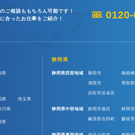
のご相談ももちろん可能です！
0120-
に合ったお仕事をご紹介！
静岡県
島県
静岡県西部地域
磐田市
御前崎
湖西市
周智郡
浜松市浜名区
馬県
埼玉県
奈川県
静岡県中部地域
静岡市葵区
静岡市
榛原郡吉田町
藤枝市
重県
静岡県東部地域
伊豆の国市
御殿場