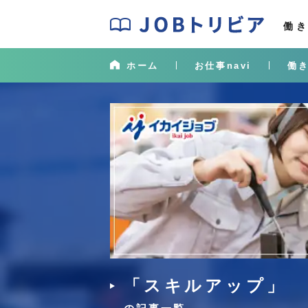
J
O
働
B
ト
ホーム
お仕事navi
働き
リ
ビ
ア
「スキルアップ」