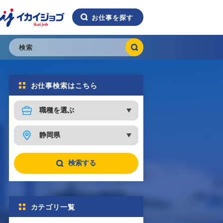
イ
お仕事を探す
カ
イ
ジ
検
ョ
索
ブ
お仕事検索はこちら
k
a
o
b
検索する
カテゴリ一覧