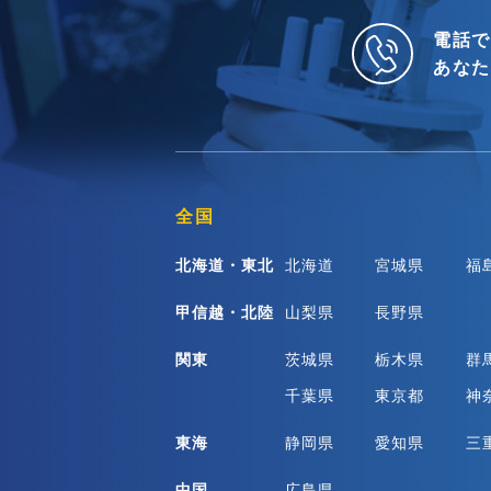
電話で
あなた
全国
北海道・東北
北海道
宮城県
福
甲信越・北陸
山梨県
長野県
関東
茨城県
栃木県
群
千葉県
東京都
神
東海
静岡県
愛知県
三
中国
広島県