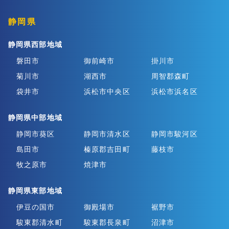
静岡県
静岡県西部地域
磐田市
御前崎市
掛川市
菊川市
湖西市
周智郡森町
袋井市
浜松市中央区
浜松市浜名区
静岡県中部地域
静岡市葵区
静岡市清水区
静岡市駿河区
島田市
榛原郡吉田町
藤枝市
牧之原市
焼津市
静岡県東部地域
伊豆の国市
御殿場市
裾野市
駿東郡清水町
駿東郡長泉町
沼津市