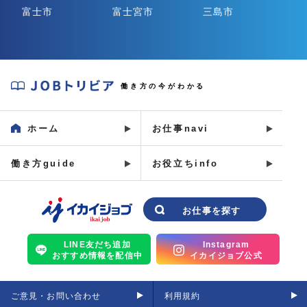
富士市
富士宮市
三島市
J
働き方の今がわかる
O
B
ホーム
お仕事navi
ト
リ
働き方guide
お役立ちinfo
ビ
ア
イ
お仕事を探す
カ
イ
LINE友だち追加
Instagram
おすすめ情報を配信中
イカイジョブ公式
ジ
ョ
ご意見・お問い合わせ
利用規約
ブ