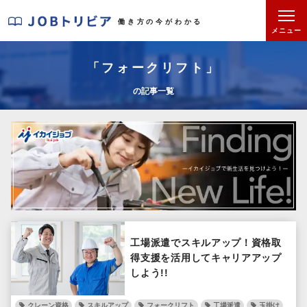
J
働き方の今がわかる
O
メニュー
B
ト
「フォークリフト」
リ
の記事一覧
ビ
ア
工場派遣でスキルアップ！資格取
得支援を活用してキャリアアップ
しよう!!
クレーン資格
スキルアップ
フォークリフト
工場派遣
玉掛け