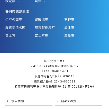
牧之原市
焼津市
静岡県東部地域
伊豆の国市
御殿場市
裾野市
駿東郡清水町
駿東郡長泉町
沼津市
富士市
富士宮市
三島市
株式会社イカイ
〒410-0874 静岡県沼津市松長787
TEL：0120-080-451
派遣許可番号：派22−030015
職業紹介番号：22–ユ–030023
特定募集情報等提供事業受理番号：51-募-001828（第1号）
求人情報
初めての方