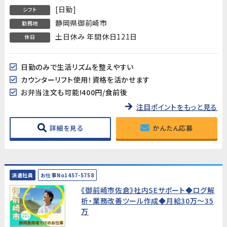
[日勤]
シフト
静岡県御前崎市
勤務地
土日休み 年間休日121日
休日
日勤のみで生活リズムを整えやすい
カウンターリフト使用！資格を活かせます
お弁当注文も可能!400円/食前後
注目ポイントをもっと見る
詳細を見る
かんたん応募
派遣社員
お仕事No1457-5758
《御前崎市佐倉》社内SEサポート◆ログ解
析・業務改善ツール作成◆月給30万～35
万