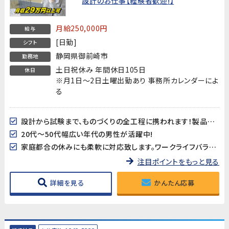
設計のお仕事【経験者歓迎!】
月給250,000円
給与
[日勤]
シフト
静岡県御前崎市
勤務地
土日祝休み 年間休日105日
休日
※月1日～2日土曜出勤あり 事務所カレンダーによ
る
設計から試験まで、ものづくりの全工程に携われます！製品が完成した時の達成感は格別です♪
20代～50代幅広い年代の男性が活躍中!
家庭都合の休みにも柔軟に対応致します。ワークライフバランスを大切に♪
注目ポイントをもっと見る
詳細を見る
かんたん応募