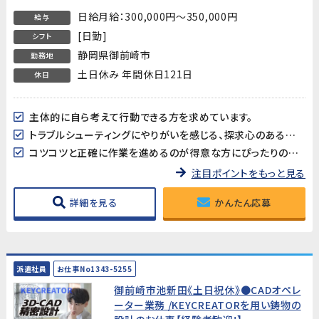
日給月給：300,000円～350,000円
給与
[日勤]
シフト
静岡県御前崎市
勤務地
土日休み 年間休日121日
休日
主体的に自ら考えて行動できる方を求めています。
トラブルシューティングにやりがいを感じる、探求心のある方を歓迎します。
コツコツと正確に作業を進めるのが得意な方にぴったりの環境です。
注目ポイントをもっと見る
詳細を見る
かんたん応募
派遣社員
お仕事No1343-5255
御前崎市池新田《土日祝休》●CADオペレ
ーター業務 /KEYCREATORを用い鋳物の