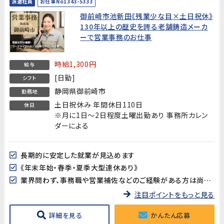
派遣社員
お仕事No1343-5333
御前崎市池新田《残業少な目×土日祝休》
130年以上の歴史を誇る老舗鋳造メーカ
ーで営業事務のお仕事
時給1,300円
給与
[日勤]
シフト
静岡県御前崎市
勤務地
土日祝休み 年間休日110日
休日
※月に1日～2日程度土曜出勤あり 事務所カレン
ダーによる
長期的に安定した就業が見込めます
《年末年始・春季・夏季大型連休あり》
業界問わず、事務職や営業補佐などのご経験がある方は尚歓迎!もちろん未経験からのチャレンジもお待ちしています(^^)/
注目ポイントをもっと見る
詳細を見る
かんたん応募