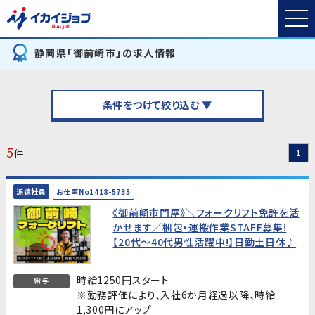
静岡県「御前崎市」の求人情報
条件をつけて絞り込む ▼
5
件
1
派遣社員
お仕事No1418-5735
《御前崎市門屋》＼フォークリフト免許を活
かせます／梱包・運搬作業STAFF募集!
【20代～40代男性活躍中!】日勤土日休♪
時給1250円スタート
給与
※勤務評価により、入社6か月経過以降、時給
1,300円にアップ