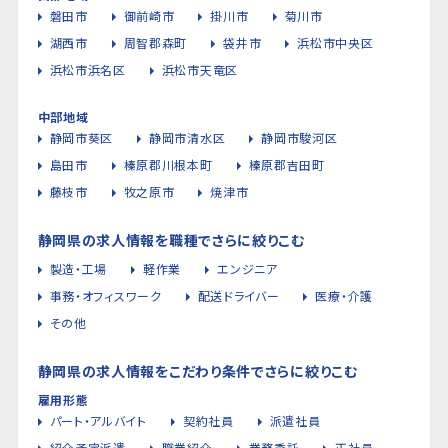
磐田市
御前崎市
掛川市
菊川市
湖西市
周智郡森町
袋井市
浜松市中央区
浜松市浜名区
浜松市天竜区
中部地域
静岡市葵区
静岡市清水区
静岡市駿河区
島田市
榛原郡川根本町
榛原郡吉田町
藤枝市
牧之原市
焼津市
静岡県の求人情報を職種でさらに絞りこむ
製造・工場
軽作業
エンジニア
事務・オフィスワーク
配送ドライバー
医療・介護
その他
静岡県の求人情報をこだわり条件でさらに絞りこむ
雇用形態
パート・アルバイト
契約社員
派遣社員
紹介予定派遣
職業紹介
業務委託
正社員