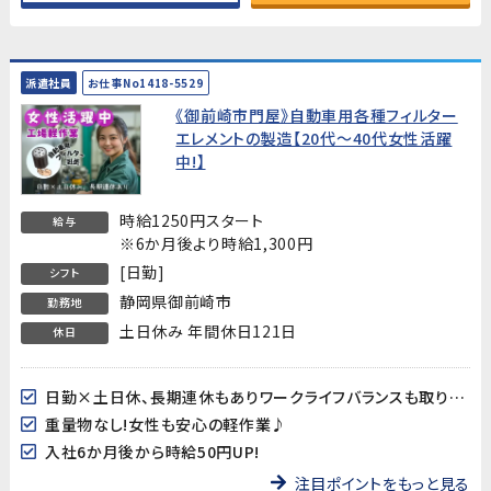
派遣社員
お仕事No1418-5529
《御前崎市門屋》自動車用各種フィルター
エレメントの製造【20代～40代女性活躍
中!】
時給1250円スタート
給与
※6か月後より時給1,300円
[日勤]
シフト
静岡県御前崎市
勤務地
土日休み 年間休日121日
休日
日勤×土日休、長期連休もありワークライフバランスも取り易い♪
重量物なし!女性も安心の軽作業♪
入社6か月後から時給50円UP!
注目ポイントをもっと見る