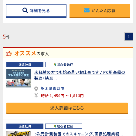
詳細を見る
かんたん応募
5
件
1
オススメ
の求人
派遣社員
初心者歓迎
未経験の方でも始め易いお仕事です♪PC用基盤の
製造・検査...
栃木県真岡市
時給 1,450円 ～1,813円
求人詳細はこちら
派遣社員
初心者歓迎
3次元計測装置でのスキャニング、画像処理業務...