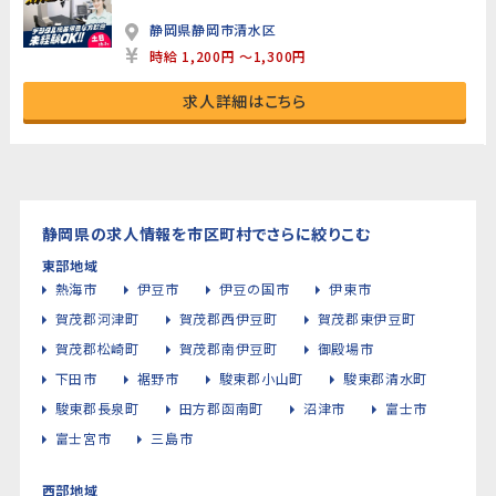
静岡県静岡市清水区
時給 1,200円 ～1,300円
求人詳細はこちら
静岡県の求人情報を市区町村でさらに絞りこむ
東部地域
熱海市
伊豆市
伊豆の国市
伊東市
賀茂郡河津町
賀茂郡西伊豆町
賀茂郡東伊豆町
賀茂郡松崎町
賀茂郡南伊豆町
御殿場市
下田市
裾野市
駿東郡小山町
駿東郡清水町
駿東郡長泉町
田方郡函南町
沼津市
富士市
富士宮市
三島市
西部地域