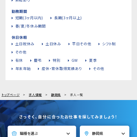
勤務期間
短期(3ヶ月以内)
長期(3ヶ月以上)
春/夏/冬休み期間
休日休暇
土日祝休み
土日休み
平日その他
シフト制
その他
有休
慶弔
特別
GW
夏季
年末年始
産休・育休取得実績あり
その他
トップページ
求人情報
静岡県
求人一覧
さっそく、自分に合ったお仕事を探してみましょう！