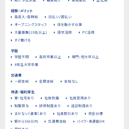
経験・メリット
高収入・高時給
日払い/週払い
オープニングスタッフ
体を動かす仕事
大量募集(10名以上)
語学活用
PC活用
すぐ働ける
学歴
学歴不問
高校卒業以上
専門・短大卒以上
4年生大学卒業
交通費
一部支給
全額支給
支給なし
待遇・福利厚生
寮・社宅あり
社保完備
社員登用あり
制服貸与
研修制度あり
送迎制度あり
まかない（食事）あり
社員割引あり
完全分煙
駅から5分以内
交通費支給
バイク・車通勤OK
昇給あり