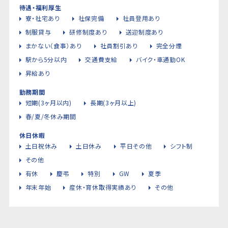
待遇・福利厚生
寮・社宅あり
社保完備
社員登用あり
制服貸与
研修制度あり
送迎制度あり
まかない（食事）あり
社員割引あり
完全分煙
駅から5分以内
交通費支給
バイク・車通勤OK
昇給あり
勤務期間
短期(3ヶ月以内)
長期(3ヶ月以上)
春/夏/冬休み期間
休日休暇
土日祝休み
土日休み
平日その他
シフト制
その他
有休
慶弔
特別
GW
夏季
年末年始
産休・育休取得実績あり
その他