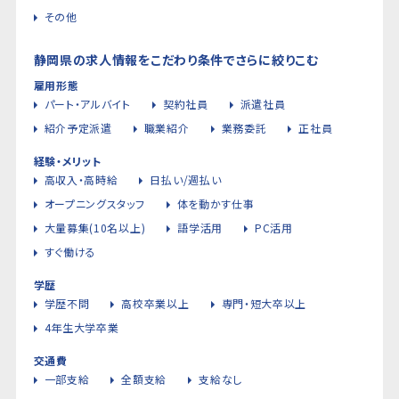
その他
静岡県の求人情報をこだわり条件でさらに絞りこむ
雇用形態
パート・アルバイト
契約社員
派遣社員
紹介予定派遣
職業紹介
業務委託
正社員
経験・メリット
高収入・高時給
日払い/週払い
オープニングスタッフ
体を動かす仕事
大量募集(10名以上)
語学活用
PC活用
すぐ働ける
学歴
学歴不問
高校卒業以上
専門・短大卒以上
4年生大学卒業
交通費
一部支給
全額支給
支給なし