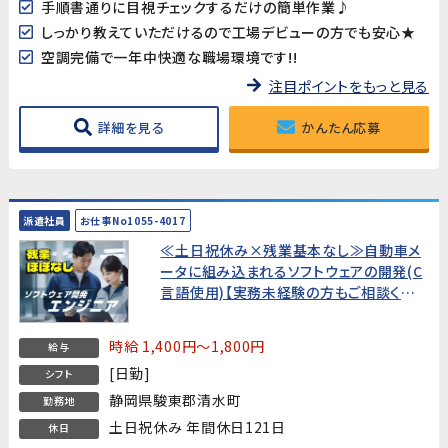
手順書通りに目視チェックするだけの簡単作業♪
しっかり教えていただけるので工場デビューの方でも安心★
空調完備で一年中快適な職場環境です!!
注目ポイントをもっと見る
詳細を見る
かんたん応募
派遣社員
お仕事No1055-4017
≪土日祝休み×残業基本なし≫自動車メ
ータに組み込まれるソフトウェアの開発(C
言語使用)【実務未経験の方もご相談くださ
い】
時給 1,400円～1,800円
給与
[日勤]
シフト
静岡県駿東郡清水町
勤務地
土日祝休み 年間休日121日
休日