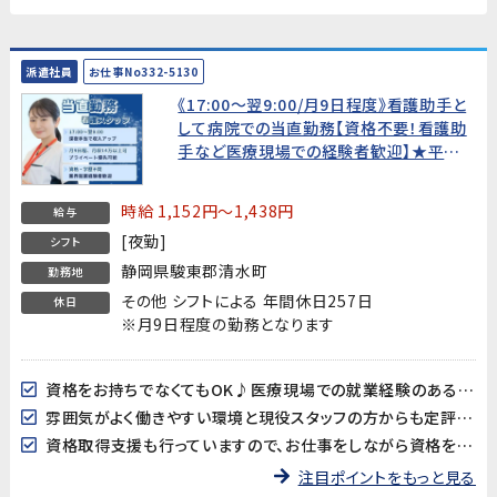
派遣社員
お仕事No332-5130
《17:00～翌9:00/月9日程度》看護助手と
して病院での当直勤務【資格不要！看護助
手など医療現場での経験者歓迎】★平日
夜間＆土日も面接OK!WEB面接OK!すぐの
就業開始でなくてもOK!★
時給 1,152円～1,438円
給与
[夜勤]
シフト
静岡県駿東郡清水町
勤務地
その他 シフトによる 年間休日257日
休日
※月9日程度の勤務となります
資格をお持ちでなくてもOK♪医療現場での就業経験のある方歓迎！
雰囲気がよく働きやすい環境と現役スタッフの方からも定評あり！
資格取得支援も行っていますので、お仕事をしながら資格を取得したい方にもおススメです。
注目ポイントをもっと見る