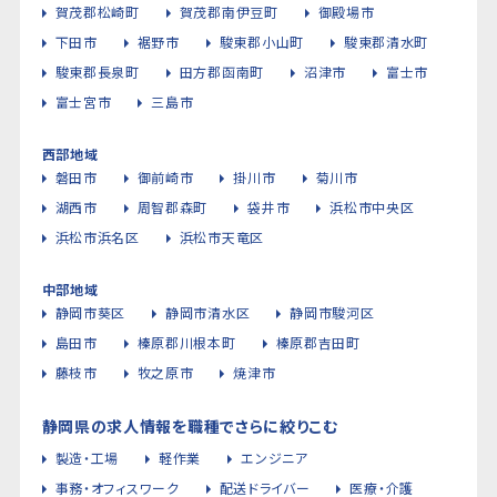
賀茂郡松崎町
賀茂郡南伊豆町
御殿場市
下田市
裾野市
駿東郡小山町
駿東郡清水町
駿東郡長泉町
田方郡函南町
沼津市
富士市
富士宮市
三島市
西部地域
磐田市
御前崎市
掛川市
菊川市
湖西市
周智郡森町
袋井市
浜松市中央区
浜松市浜名区
浜松市天竜区
中部地域
静岡市葵区
静岡市清水区
静岡市駿河区
島田市
榛原郡川根本町
榛原郡吉田町
藤枝市
牧之原市
焼津市
静岡県の求人情報を職種でさらに絞りこむ
製造・工場
軽作業
エンジニア
事務・オフィスワーク
配送ドライバー
医療・介護