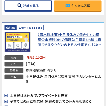
詳細を見る
かんたん応募
派遣社員
お仕事No332-5755
《清水町柿田》土日祝休みの働きやすい環
境◎未経験OK!の看護助手募集！地域に貢
献できるやりがいのあるお仕事です。【20代
～60代幅広い世代の方が活躍中!】★平日
夜間＆土日も面接OK!WEB面接OK!すぐの
時給1,152円
給与
就業開始でなくてもOK!★
[日勤]
シフト
静岡県駿東郡清水町
勤務地
土日祝休み 年間休日123日 事務所カレンダーによ
休日
る
土日祝はお休みで、プライベートも充実。
子育てとの両立を応援！家庭の都合での休みも相談OK。