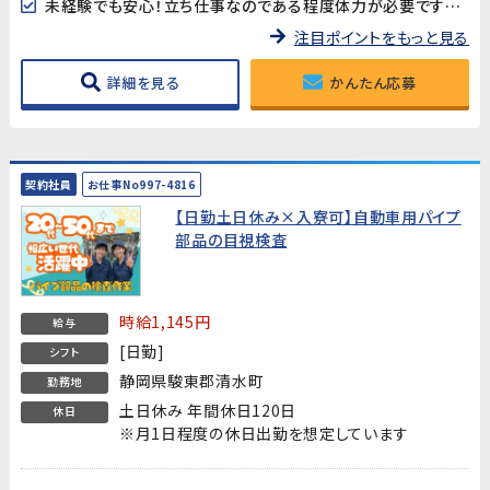
未経験でも安心！立ち仕事なのである程度体力が必要ですが、資格や経験は一切不問です。
注目ポイントをもっと見る
詳細を見る
かんたん応募
契約社員
お仕事No997-4816
【日勤土日休み×入寮可】自動車用パイプ
部品の目視検査
時給1,145円
給与
[日勤]
シフト
静岡県駿東郡清水町
勤務地
土日休み 年間休日120日
休日
※月1日程度の休日出勤を想定しています