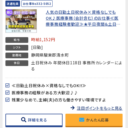
派遣社員
お仕事No332-5052
人気の日勤土日祝休み×資格なしでも
OK♪医療事務（会計含む）のお仕事≪医
療事務経験者歓迎≫★平日夜間＆土日も
面接OK!WEB面接OK!すぐの就業開始で
なくてもOK!
時給1,152円
給与
[日勤]
シフト
静岡県駿東郡清水町
勤務地
土日祝休み 年間休日118日 事務所カレンダーによ
休日
る
≪日勤土日祝休み×資格なしでもOK!!≫
医療事務の経験がある方大歓迎♪♪
残業少なめで、主婦(夫)の方も働きやすい環境ですよ
注目ポイントをもっと見る
詳細を見る
かんたん応募