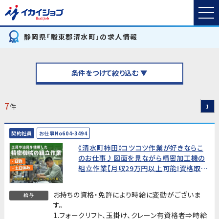
静岡県「駿東郡清水町」の求人情報
条件をつけて絞り込む ▼
7
件
1
契約社員
お仕事No604-3494
《清水町柿田》コツコツ作業が好きならこ
のお仕事♪図面を見ながら精密加工機の
組立作業【月収29万円以上可能!資格取得
支援あり】
お持ちの資格・免許により時給に変動がございま
給与
す。
1.フォークリフト、玉掛け、クレーン有資格者⇒時給