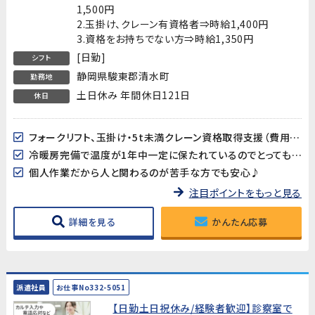
1,500円
2.玉掛け、クレーン有資格者⇒時給1,400円
3.資格をお持ちでない方⇒時給1,350円
[日勤]
シフト
静岡県駿東郡清水町
勤務地
土日休み 年間休日121日
休日
フォークリフト、玉掛け・5t未満クレーン資格取得支援（費用会社負担）有り!
冷暖房完備で温度が1年中一定に保たれているのでとっても快適♪
個人作業だから人と関わるのが苦手な方でも安心♪
注目ポイントをもっと見る
詳細を見る
かんたん応募
派遣社員
お仕事No332-5051
【日勤土日祝休み/経験者歓迎】診察室で