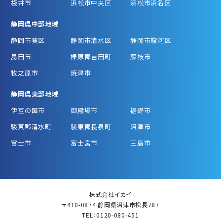
袋井市
浜松市中央区
浜松市浜名区
静岡県中部地域
静岡市葵区
静岡市清水区
静岡市駿河区
島田市
榛原郡吉田町
藤枝市
牧之原市
焼津市
静岡県東部地域
伊豆の国市
御殿場市
裾野市
駿東郡清水町
駿東郡長泉町
沼津市
富士市
富士宮市
三島市
株式会社イカイ
〒410-0874 静岡県沼津市松長787
TEL：0120-080-451