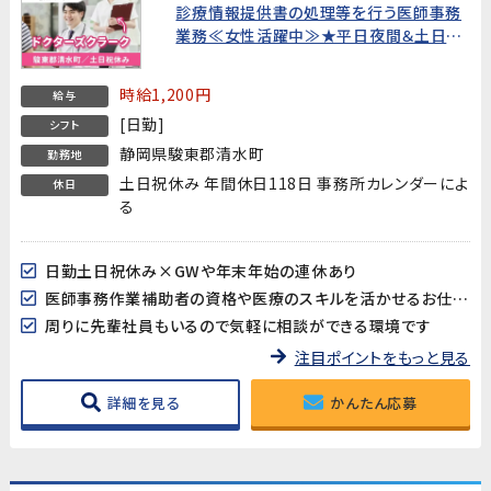
診療情報提供書の処理等を行う医師事務
業務≪女性活躍中≫★平日夜間＆土日も
面接OK!WEB面接OK!すぐの就業開始で
なくてもOK!★
時給1,200円
給与
[日勤]
シフト
静岡県駿東郡清水町
勤務地
土日祝休み 年間休日118日 事務所カレンダーによ
休日
る
日勤土日祝休み×GWや年末年始の連休あり
医師事務作業補助者の資格や医療のスキルを活かせるお仕事です★
周りに先輩社員もいるので気軽に相談ができる環境です
注目ポイントをもっと見る
詳細を見る
かんたん応募