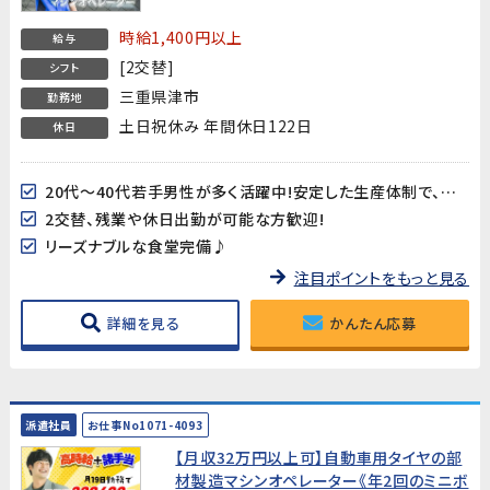
2回の慰労金あり★
時給1,400円以上
給与
[2交替]
シフト
三重県津市
勤務地
土日祝休み 年間休日122日
休日
20代～40代若手男性が多く活躍中!安定した生産体制で、腰を据えて働ける環境です。髪型自由＆髭OK!
2交替、残業や休日出勤が可能な方歓迎!
リーズナブルな食堂完備♪
注目ポイントをもっと見る
詳細を見る
かんたん応募
派遣社員
お仕事No1071-4093
【月収32万円以上可】自動車用タイヤの部
材製造マシンオペレーター《年2回のミニボ