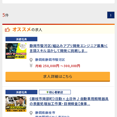
5
件
1
オススメ
の求人
派遣社員
静岡市駿河区/組込みアプリ開発エンジニア募集!C
言語スキル活かして開発に挑戦しま...
静岡県静岡市駿河区
月給 250,000円 ～300,000円
求人詳細はこちら
派遣社員
初心者歓迎
《藤枝市岡部町》日勤×土日休♪自動車用照明器具
の表面処理加工作業・目視検査【食事...
静岡県藤枝市
藤枝岡部ICから車で9分