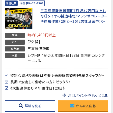
派遣社員
お仕事No23-3508
三重県伊勢市御薗町【月収32万円以上も
可!】タイヤの製造補助/マシンオペレーター
や運搬作業）20代～30代男性活躍中！《寮
費補助、ミニボーナスあり》
時給1,400円以上
給与
[2交替]
シフト
三重県伊勢市
勤務地
シフト制 4勤2休 年間休日123日 事務所カレンダ
休日
ーによる
特別な資格や経験は不要♪未経験者歓迎!先輩スタッフが丁寧に指導致します(^^)/
長期で安定して働きたい方にピッタリ！
《大型連休あり×年間休日123日》
注目ポイントをもっと見る
詳細を見る
かんたん応募