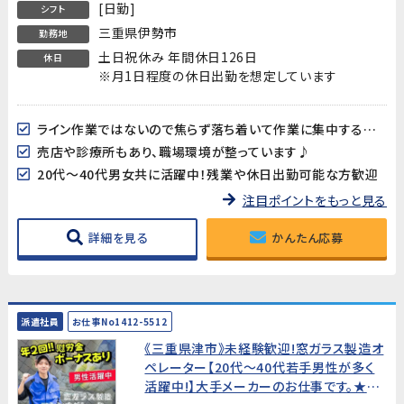
[日勤]
シフト
三重県伊勢市
勤務地
土日祝休み 年間休日126日
休日
※月1日程度の休日出勤を想定しています
ライン作業ではないので焦らず落ち着いて作業に集中することができます
売店や診療所もあり、職場環境が整っています♪
20代～40代男女共に活躍中！残業や休日出勤可能な方歓迎
注目ポイントをもっと見る
詳細を見る
かんたん応募
派遣社員
お仕事No1412-5512
《三重県津市》未経験歓迎!窓ガラス製造オ
ペレーター【20代～40代若手男性が多く
活躍中!】大手メーカーのお仕事です。★年