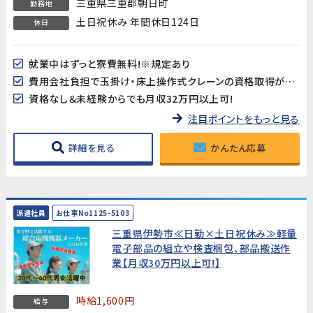
三重県三重郡朝日町
勤務地
土日祝休み 年間休日124日
休日
就業中はずっと寮費無料!※規定あり
費用会社負担で玉掛け・床上操作式クレーンの資格取得ができる☆
資格なし＆未経験からでも月収32万円以上可!
注目ポイントをもっと見る
詳細を見る
かんたん応募
派遣社員
お仕事No1125-5103
三重県伊勢市≪日勤×土日祝休み≫軽量
電子部品の組立や検査梱包、部品搬送作
業【月収30万円以上可!】
時給1,600円
給与