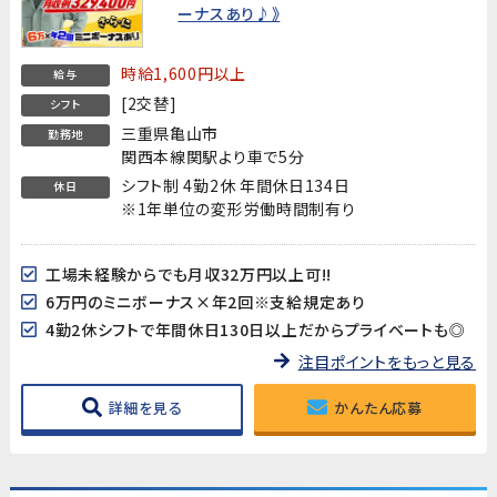
ーナスあり♪》
時給1,600円以上
給与
[2交替]
シフト
三重県亀山市
勤務地
関西本線関駅より車で5分
シフト制 4勤2休 年間休日134日
休日
※1年単位の変形労働時間制有り
工場未経験からでも月収32万円以上可!!
6万円のミニボーナス×年2回※支給規定あり
4勤2休シフトで年間休日130日以上だからプライベートも◎
注目ポイントをもっと見る
詳細を見る
かんたん応募