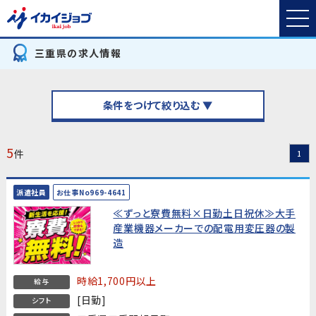
三重県の求人情報
条件をつけて絞り込む ▼
5
件
1
派遣社員
お仕事No969-4641
≪ずっと寮費無料×日勤土日祝休≫大手
産業機器メーカーでの配電用変圧器の製
造
時給1,700円以上
給与
[日勤]
シフト