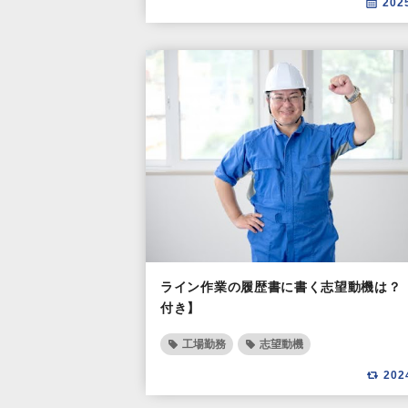
202
ライン作業の履歴書に書く志望動機は？
付き】
工場勤務
志望動機
202