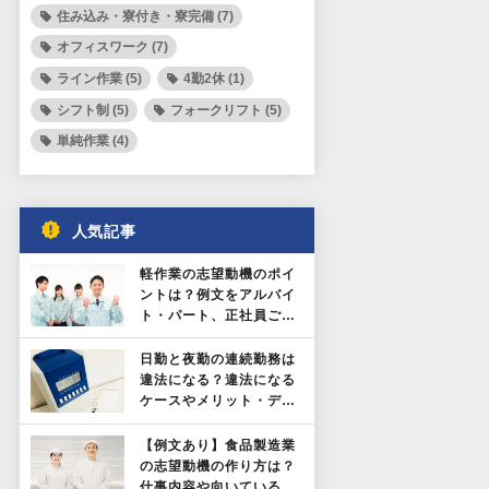
住み込み・寮付き・寮完備 (7)
オフィスワーク (7)
ライン作業 (5)
4勤2休 (1)
シフト制 (5)
フォークリフト (5)
単純作業 (4)
人気記事
軽作業の志望動機のポイ
ントは？例文をアルバイ
ト・パート、正社員ごと
に紹介！
日勤と夜勤の連続勤務は
違法になる？違法になる
ケースやメリット・デメ
リットを解説！
【例文あり】食品製造業
の志望動機の作り方は？
仕事内容や向いている人