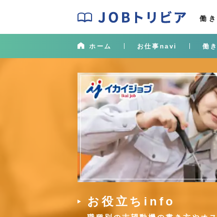
J
O
働
B
ト
ホーム
お仕事navi
働き
リ
ビ
ア
お役立ちinfo