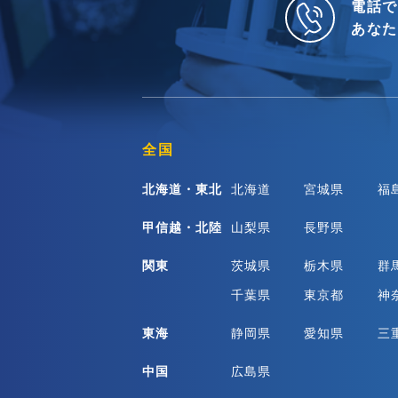
電話で
あなた
全国
北海道・東北
北海道
宮城県
福
甲信越・北陸
山梨県
長野県
関東
茨城県
栃木県
群
千葉県
東京都
神
東海
静岡県
愛知県
三
中国
広島県