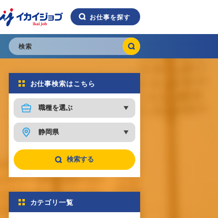
イ
お仕事を探す
カ
イ
ジ
検
ョ
索
ブ
お仕事検索はこちら
k
a
o
b
検索する
カテゴリ一覧