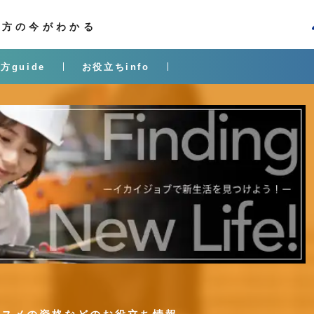
き方の今がわかる
方guide
お役立ちinfo
I
i
j