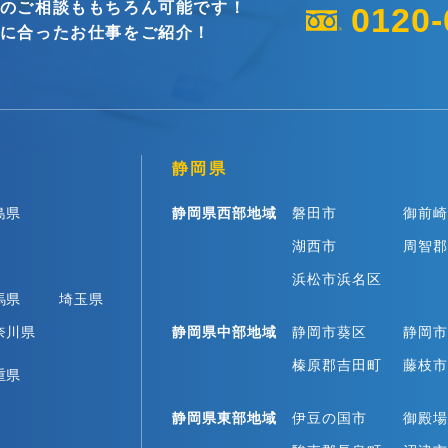
のご相談ももちろん可能です！
0120-
に合ったお仕事をご紹介！
静岡県
島県
静岡県西部地域
磐田市
御前崎
湖西市
周智郡
浜松市浜名区
馬県
埼玉県
奈川県
静岡県中部地域
静岡市葵区
静岡市
榛原郡吉田町
藤枝市
重県
静岡県東部地域
伊豆の国市
御殿場