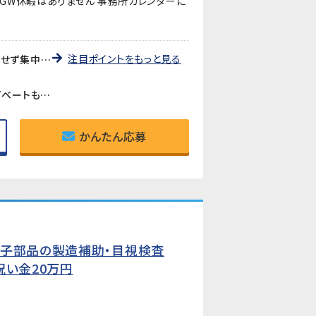
※GW休暇はありません 事務所カレンダーに
注目ポイントをもっと見る
《クリーンルームで年中快適》室温が通年25℃程度に保たれたクリーンな環境での作業です。暑い・寒いを気にせず集中して働けます。
《若手が多く活気ある職場》20〜30代が中心の元気な職場です。3交替なので平日の時間が取りやすく、プライベートも充実させやすい環境です。
かんたん応募
電子部品の製造補助・目視検査
祝い金20万円