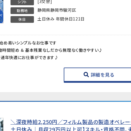
[3交替]
シフト
静岡県静岡市駿河区
勤務地
土日休み 年間休日121日
休日
始め易いシンプルなお仕事です
働時間短め ＆ 基本残業なしだから無理なく働きやすい♪
で通年快適にお仕事ができます♪
詳細を見る
＼深夜時給2,250円／フィルム製品の製造オペレー
土日休み｜月収29万円以上可】スキル・資格不問