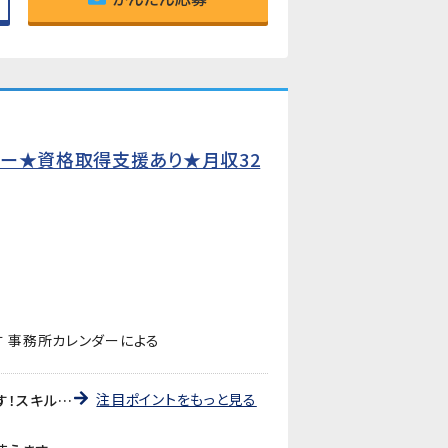
ター★資格取得支援あり★月収32
す 事務所カレンダーによる
注目ポイントをもっと見る
《資格取得費用全額会社負担》フォークリフト・玉掛け・床上操作式クレーンの資格を、費用ゼロで取得できます！スキルアップしながら稼げる環境です。