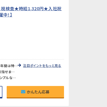
視検査★時給1,320円★入社祝
躍中！】
注目ポイントをもっと見る
《入社祝金20万円＋特別手当月2万円》入社祝金として最大20万円を支給（出勤率規定あり）。さらに入社後1年間は特別手当として月額20,000円が毎月加算されます（出勤率90%以上が対象）。
《3交替でしっかり稼げる》深夜割増が加算される3交替勤務で、調整補助金も含めた月収256,280円以上を目指せます（所定20日・残業20h・深夜36hの場合）。
《空調完備のキレイな職場》清潔で空調が整った屋内での作業です。機械のボタンを押してセットするだけのシンプルな作業で、未経験からでも約1か月で覚えられます。
かんたん応募