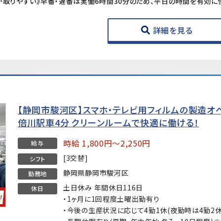
詳細を見る
【静岡市駿河区】スマホ・テレビ用フィルムの製造オ
倍川駅車4分 クリーンルームで快適に働ける！
時給 1,800円～2,250円
給与
[3交替]
シフト
静岡県静岡市駿河区
勤務地
土日休み 年間休日116日
休日
・1ヶ月に1回程度土曜出勤有り
・今後の生産状況に応じて4勤1休(夜勤時は4勤2