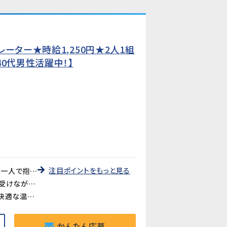
ーター★時給1,250円★2人1組
0代男性活躍中！】
注目ポイントをもっと見る
《2人1組で安心・ワンオペなし》2人1組での作業なので、機械トラブルや不明点があってもすぐに相談できます。一人で抱え込む心配がない、チームワークで取り組める職場です。
《未経験歓迎・約2週間で覚えられる》製紙業の専門知識や特別な資格は不要です。先輩スタッフのサポートを受けながら、約2週間で作業に慣れることができます。
《クリーンルーム内の快適な職場》クリーンスーツを着用したクリーンルーム内での作業です。空調完備で年中快適な温度が保たれており、気になるような臭いもありません。
かんたん応募