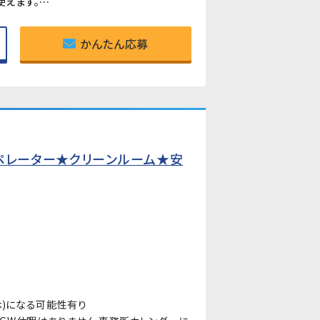
《3交替勤務でワークライフバランスが取りやすい》早番・遅番は実働6時間30分のため、平日の時間を有効に使えます。夜勤時は4勤2休でしっかり休めます。
かんたん応募
ペレーター★クリーンルーム★安
休)になる可能性有り