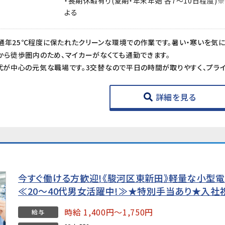
・長期休暇有り(夏期・年末年始 各7～10日程度)
よる
駅から徒歩圏内のため、マイカーがなくても通勤できます。
詳細を見る
今すぐ働ける方歓迎!《駿河区東新田》軽量な小型
≪20～40代男女活躍中!≫★特別手当あり★入社
時給 1,400円～1,750円
給与