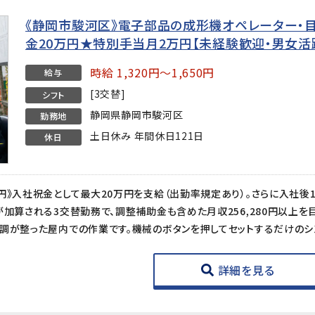
《静岡市駿河区》電子部品の成形機オペレーター・目
金20万円★特別手当月2万円【未経験歓迎・男女活
時給 1,320円～1,650円
給与
[3交替]
シフト
静岡県静岡市駿河区
勤務地
土日休み 年間休日121日
休日
詳細を見る