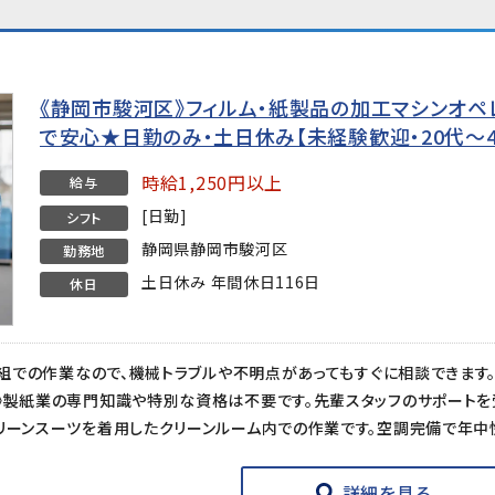
《静岡市駿河区》フィルム・紙製品の加工マシンオペレ
で安心★日勤のみ・土日休み【未経験歓迎・20代～4
時給1,250円以上
給与
[日勤]
シフト
静岡県静岡市駿河区
勤務地
土日休み 年間休日116日
休日
詳細を見る