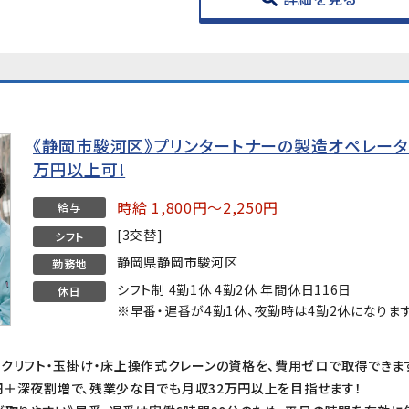
《静岡市駿河区》プリンタートナーの製造オペレー
万円以上可!
時給 1,800円～2,250円
給与
[3交替]
シフト
静岡県静岡市駿河区
勤務地
シフト制 4勤1休 4勤2休 年間休日116日
休日
※早番・遅番が4勤1休、夜勤時は4勤2休になりま
00円＋深夜割増で、残業少な目でも月収32万円以上を目指せます！