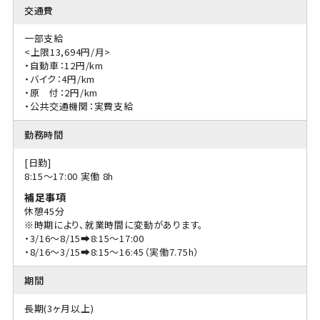
交通費
一部支給
<上限13,694円/月>
・自動車：12円/km
・バイク：4円/km
・原 付：2円/km
・公共交通機関：実費支給
勤務時間
[日勤]
8:15〜17:00 実働 8h
補足事項
休憩45分
※時期により、就業時間に変動があります。
・3/16～8/15➡8:15～17:00
・8/16～3/15➡8:15～16:45（実働7.75h）
期間
長期(3ヶ月以上)