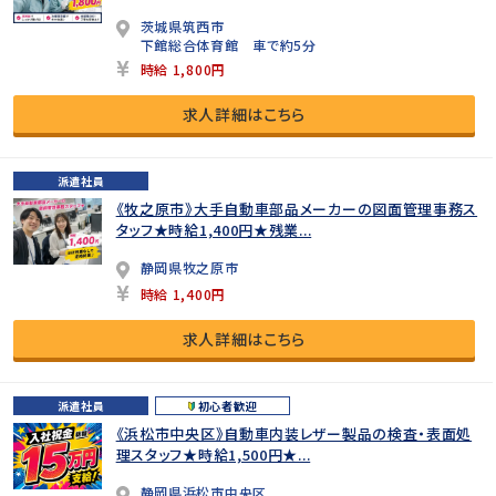
茨城県筑西市
下館総合体育館 車で約5分
時給 1,800円
求人詳細はこちら
派遣社員
《牧之原市》大手自動車部品メーカーの図面管理事務ス
タッフ★時給1,400円★残業...
静岡県牧之原市
時給 1,400円
求人詳細はこちら
派遣社員
初心者歓迎
《浜松市中央区》自動車内装レザー製品の検査・表面処
理スタッフ★時給1,500円★...
静岡県浜松市中央区