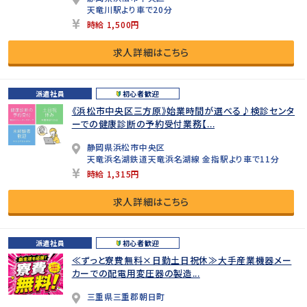
天竜川駅より車で20分
時給 1,500円
求人詳細はこちら
派遣社員
初心者歓迎
《浜松市中央区三方原》始業時間が選べる♪検診センタ
ーでの健康診断の予約受付業務【...
静岡県浜松市中央区
天竜浜名湖鉄道天竜浜名湖線 金指駅より車で11分
時給 1,315円
求人詳細はこちら
派遣社員
初心者歓迎
≪ずっと寮費無料×日勤土日祝休≫大手産業機器メー
カーでの配電用変圧器の製造...
三重県三重郡朝日町