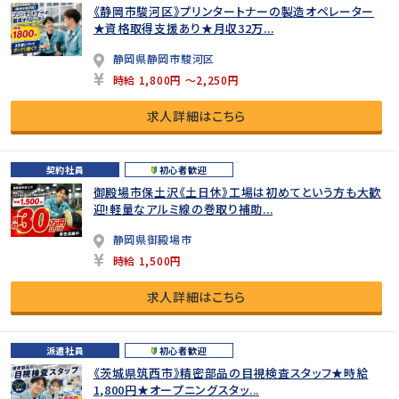
《静岡市駿河区》プリンタートナーの製造オペレーター
★資格取得支援あり★月収32万...
静岡県静岡市駿河区
時給 1,800円 ～2,250円
求人詳細はこちら
契約社員
初心者歓迎
御殿場市保土沢《土日休》工場は初めてという方も大歓
迎!軽量なアルミ線の巻取り補助...
静岡県御殿場市
時給 1,500円
求人詳細はこちら
派遣社員
初心者歓迎
《茨城県筑西市》精密部品の目視検査スタッフ★時給
1,800円★オープニングスタッ...