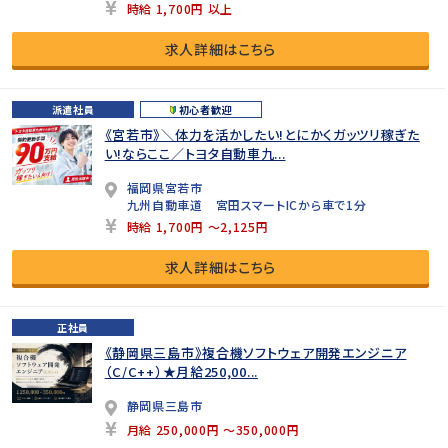
時給 1,700円 以上
求人詳細はこちら
派遣社員
初心者歓迎
《宮若市》＼体力を活かしたい!とにかくガッツリ稼ぎた
い!ならここ／トヨタ自動車九...
福岡県宮若市
九州自動車道 宮田スマートICから車で1分
時給 1,700円 ～2,125円
求人詳細はこちら
正社員
《静岡県三島市》複合機ソフトウェア開発エンジニア
（C/C++）★月給250,00...
静岡県三島市
月給 250,000円 ～350,000円