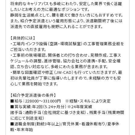
将来的なキャリアパスも多岐にわたり、安定した業界で長く活躍
したいとお考えの方に最適なポジションです。
静岡を生活拠点として、腰を据えて働きたい方にもおすすめです。
また、紹介予定派遣という雇用形態により、派遣期間終了後には
派遣先での直接雇用も視野に入れることができます。
【具体的には】
・工場内インフラ設備（空調・環境試験室）の工事管理業務全般を
ご担当いただきます。
・工事前の現場確認、関係者との打ち合わせ、見積作成、工事ス
ケジュールの調整、進捗管理、協力会社との連携・手配、安全確
認、立ち合い対応など、多岐にわたる業務が含まれます。
・簡単な図面確認や修正（JW-CAD）も行っていただきますが、最
初は先輩社員が丁寧に指導いたしますので、未経験の方でも安
心して業務を開始できます。
【紹介予定派遣後の条件】
■給与：228000～331000円 ※経験・スキルにより決定
■賞与実績:年2回（5.24ヶ月分）※24年度実績
諸手当：通勤手当（会社規定に基づき支給）、残業手当（残業時間
に応じて別途支給）
■退職金制度(勤続3年以上)/育児休業・看護休暇有り/夏季休
暇・年末年始