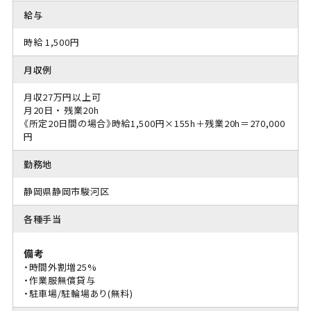
給与
時給 1,500円
月収例
月収27万円以上可
月20日 ・ 残業20h
《所定20日間の場合》時給1,500円×155h＋残業20h＝270,000
円
勤務地
静岡県静岡市駿河区
各種手当
備考
・時間外割増25%
・作業服無償貸与
・駐車場/駐輪場あり(無料)