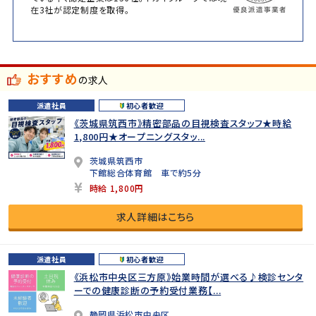
在3社が認定制度を取得。
おすすめ
の求人
派遣社員
初心者歓迎
《茨城県筑西市》精密部品の目視検査スタッフ★時給
1,800円★オープニングスタッ...
茨城県筑西市
下館総合体育館 車で約5分
時給 1,800円
求人詳細はこちら
派遣社員
初心者歓迎
《浜松市中央区三方原》始業時間が選べる♪検診センタ
ーでの健康診断の予約受付業務【...
静岡県浜松市中央区