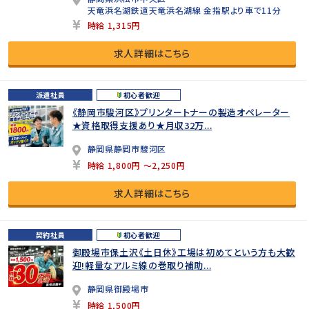
天竜浜名湖鉄道天竜浜名湖線 金指駅より車で11分
時給 1,315円
求人詳細はこちら
派遣社員
初心者歓迎
《静岡市駿河区》プリンタートナーの製造オペレーター
★資格取得支援あり★月収32万...
静岡県静岡市駿河区
時給 1,800円 ～2,250円
求人詳細はこちら
契約社員
初心者歓迎
御殿場市保土沢《土日休》工場は初めてという方も大歓
迎!軽量なアルミ線の巻取り補助...
静岡県御殿場市
時給 1,500円