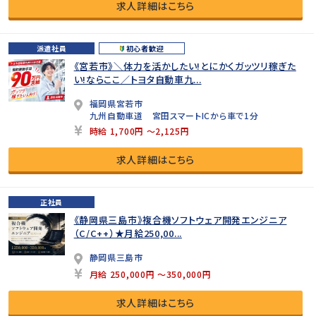
求人詳細はこちら
派遣社員
初心者歓迎
《宮若市》＼体力を活かしたい!とにかくガッツリ稼ぎた
い!ならここ／トヨタ自動車九...
福岡県宮若市
九州自動車道 宮田スマートICから車で1分
時給 1,700円 ～2,125円
求人詳細はこちら
正社員
《静岡県三島市》複合機ソフトウェア開発エンジニア
（C/C++）★月給250,00...
静岡県三島市
月給 250,000円 ～350,000円
求人詳細はこちら