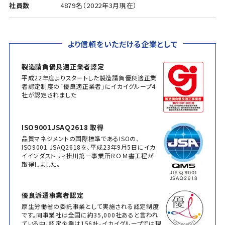
社員数
4879名（2022年3月現在）
より信頼をいただける企業として
製造請負優良適正業者認定
平成22年度よりスタートした製造請負優良適正業
者認定制度の「優良適正業者」にイカイグループ4
社が認定されました
ISO9001JSAQ2618 取得
品質マネジメントの国際標準であるISOの、
ISO9001 JSAQ2618を、平成23年9月5日にイカ
イインダストリィ掛川第一事業所ＲＯＭ書工程が
取得しました。
優良派遣事業者認定
厚生労働省の委託事業として実施される認定制度
です。同事業社は全国に約35,000社あると言われ
ている中、認定企業は156社。イカイグループでは現