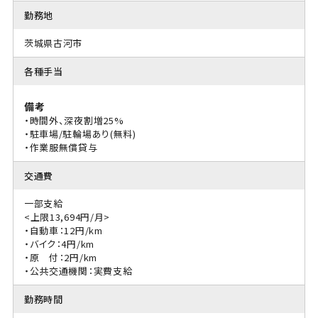
勤務地
茨城県古河市
各種手当
備考
・時間外、深夜割増25%
・駐車場/駐輪場あり(無料)
・作業服無償貸与
交通費
一部支給
<上限13,694円/月>
・自動車：12円/km
・バイク：4円/km
・原 付：2円/km
・公共交通機関：実費支給
勤務時間