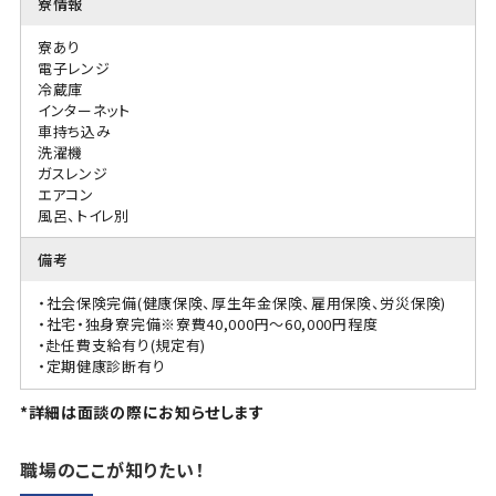
寮情報
寮あり
電子レンジ
冷蔵庫
インターネット
車持ち込み
洗濯機
ガスレンジ
エアコン
風呂、トイレ別
備考
・社会保険完備(健康保険、厚生年金保険、雇用保険、労災保険)
・社宅・独身寮完備※寮費40,000円～60,000円程度
・赴任費支給有り(規定有)
・定期健康診断有り
*詳細は面談の際にお知らせします
職場のここが知りたい！