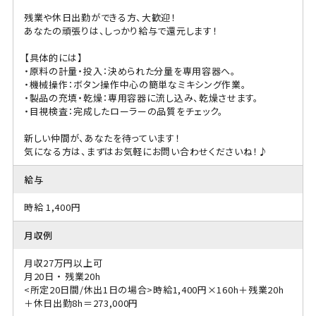
残業や休日出勤ができる方、大歓迎！
あなたの頑張りは、しっかり給与で還元します！
【具体的には】
・原料の計量・投入：決められた分量を専用容器へ。
・機械操作：ボタン操作中心の簡単なミキシング作業。
・製品の充填・乾燥：専用容器に流し込み、乾燥させます。
・目視検査：完成したローラーの品質をチェック。
新しい仲間が、あなたを待っています！
気になる方は、まずはお気軽にお問い合わせくださいね！♪
給与
時給 1,400円
月収例
月収27万円以上可
月20日 ・ 残業20h
<所定20日間/休出1日の場合>時給1,400円×160h＋残業20h
＋休日出勤8h＝273,000円