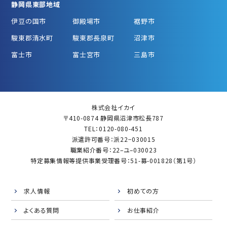
静岡県東部地域
伊豆の国市
御殿場市
裾野市
駿東郡清水町
駿東郡長泉町
沼津市
富士市
富士宮市
三島市
株式会社イカイ
〒410-0874 静岡県沼津市松長787
TEL：0120-080-451
派遣許可番号：派22−030015
職業紹介番号：22–ユ–030023
特定募集情報等提供事業受理番号：51-募-001828（第1号）
求人情報
初めての方
よくある質問
お仕事紹介