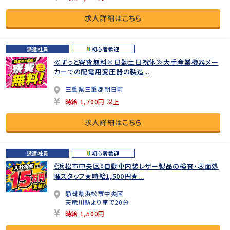
求人詳細はこちら
派遣社員
初心者歓迎
≪ずっと寮費無料×日勤土日祝休≫大手産業機器メー
カーでの配電用変圧器の製造...
三重県三重郡朝日町
時給 1,700円 以上
求人詳細はこちら
派遣社員
初心者歓迎
《浜松市中央区》自動車内装レザー製品の検査・表面処
理スタッフ★時給1,500円★...
静岡県浜松市中央区
天竜川駅より車で20分
時給 1,500円