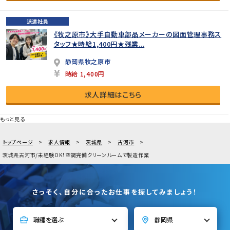
派遣社員
《牧之原市》大手自動車部品メーカーの図面管理事務ス
タッフ★時給1,400円★残業...
静岡県牧之原市
時給 1,400円
求人詳細はこちら
もっと見る
トップページ
求人情報
茨城県
古河市
茨城県古河市/未経験OK！空調完備クリーンルームで製造作業
さっそく、自分に合ったお仕事を探してみましょう！