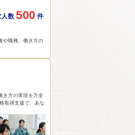
500
求人数
件
種や職種、働き方の
働き方の実現を万全
資格取得支援で、あな