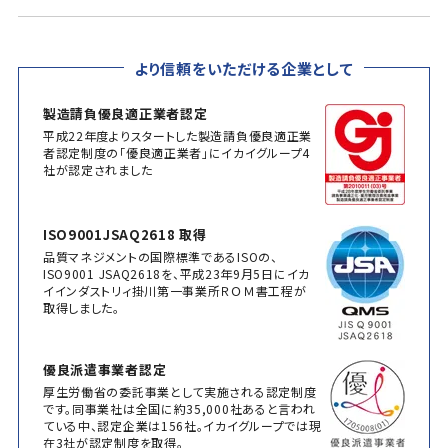
より信頼をいただける企業として
製造請負優良適正業者認定
平成22年度よりスタートした製造請負優良適正業
者認定制度の「優良適正業者」にイカイグループ4
社が認定されました
ISO9001JSAQ2618 取得
品質マネジメントの国際標準であるISOの、
ISO9001 JSAQ2618を、平成23年9月5日にイカ
イインダストリィ掛川第一事業所ＲＯＭ書工程が
取得しました。
優良派遣事業者認定
厚生労働省の委託事業として実施される認定制度
です。同事業社は全国に約35,000社あると言われ
ている中、認定企業は156社。イカイグループでは現
在3社が認定制度を取得。