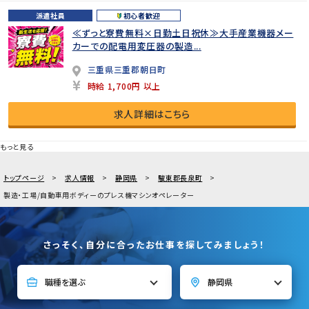
派遣社員
初心者歓迎
≪ずっと寮費無料×日勤土日祝休≫大手産業機器メー
カーでの配電用変圧器の製造...
三重県三重郡朝日町
時給 1,700円 以上
求人詳細はこちら
もっと見る
トップページ
求人情報
静岡県
駿東郡長泉町
製造・工場/自動車用ボディーのプレス機マシンオペレーター
さっそく、自分に合ったお仕事を探してみましょう！