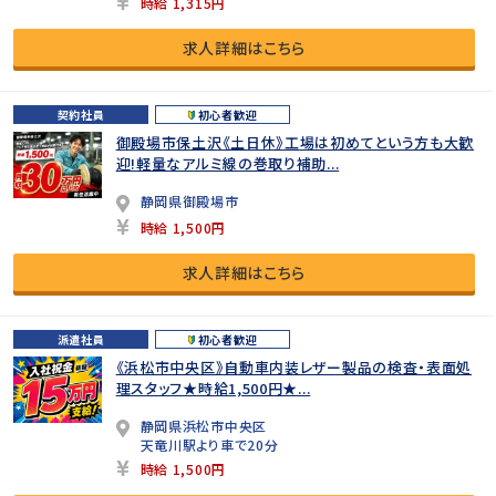
時給 1,315円
求人詳細はこちら
契約社員
初心者歓迎
御殿場市保土沢《土日休》工場は初めてという方も大歓
迎!軽量なアルミ線の巻取り補助...
静岡県御殿場市
時給 1,500円
求人詳細はこちら
派遣社員
初心者歓迎
《浜松市中央区》自動車内装レザー製品の検査・表面処
理スタッフ★時給1,500円★...
静岡県浜松市中央区
天竜川駅より車で20分
時給 1,500円