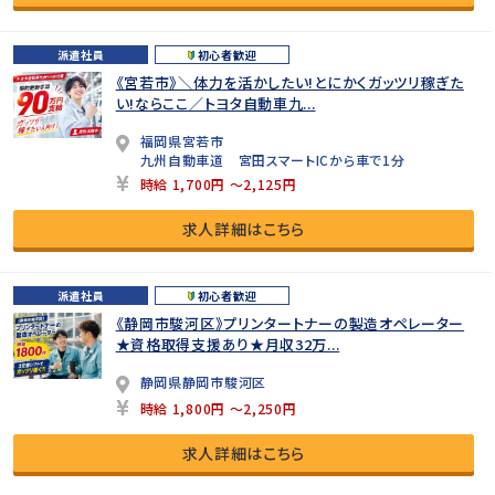
派遣社員
初心者歓迎
《宮若市》＼体力を活かしたい!とにかくガッツリ稼ぎた
い!ならここ／トヨタ自動車九...
福岡県宮若市
九州自動車道 宮田スマートICから車で1分
時給 1,700円 ～2,125円
求人詳細はこちら
派遣社員
初心者歓迎
《静岡市駿河区》プリンタートナーの製造オペレーター
★資格取得支援あり★月収32万...
静岡県静岡市駿河区
時給 1,800円 ～2,250円
求人詳細はこちら