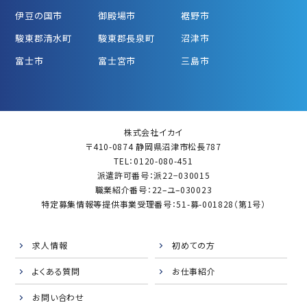
伊豆の国市
御殿場市
裾野市
駿東郡清水町
駿東郡長泉町
沼津市
富士市
富士宮市
三島市
株式会社イカイ
〒410-0874 静岡県沼津市松長787
TEL：0120-080-451
派遣許可番号：派22−030015
職業紹介番号：22–ユ–030023
特定募集情報等提供事業受理番号：51-募-001828（第1号）
求人情報
初めての方
よくある質問
お仕事紹介
お問い合わせ