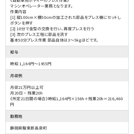
《自動車用ボディーのプレス作業》
マシンオペレーター業務となります。
作業内容
[1] 縦100cm×横50cmの加工された部品をプレス機にセットし
ボタンを押す
[2] 10分で金型の交換を行い、再度プレスを行う
[3] 次のプレス工程に部品を流す
基本50分プレス作業 部品自体は3～5kgほどです。
給与
時給 1,164円～1455円
月収例
月収21万円以上可
月20日 ・ 残業20h
《所定21日間の場合》時給1,164円×156h＋残業20h＝216,460
円
勤務地
静岡県駿東郡長泉町