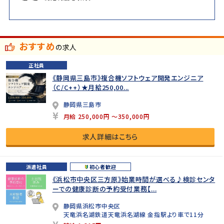
おすすめ
の求人
正社員
《静岡県三島市》複合機ソフトウェア開発エンジニア
（C/C++）★月給250,00...
静岡県三島市
月給 250,000円 ～350,000円
求人詳細はこちら
派遣社員
初心者歓迎
《浜松市中央区三方原》始業時間が選べる♪検診センタ
ーでの健康診断の予約受付業務【...
静岡県浜松市中央区
天竜浜名湖鉄道天竜浜名湖線 金指駅より車で11分