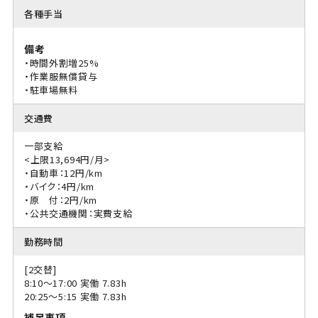
各種手当
備考
・時間外割増25%
・作業服無償貸与
・駐車場無料
交通費
一部支給
<上限13,694円/月>
・自動車：12円/km
・バイク：4円/km
・原 付：2円/km
・公共交通機関：実費支給
勤務時間
[2交替]
8:10〜17:00 実働 7.83h
20:25〜5:15 実働 7.83h
補足事項