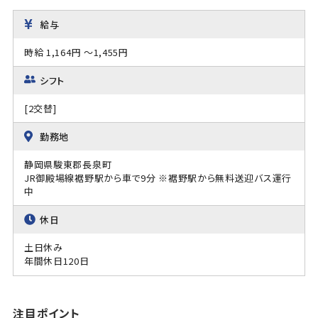
給与
時給 1,164円 ～1,455円
シフト
[2交替]
勤務地
静岡県駿東郡長泉町
JR御殿場線裾野駅から車で9分 ※裾野駅から無料送迎バス運行
中
休日
土日休み
年間休日120日
注目ポイント