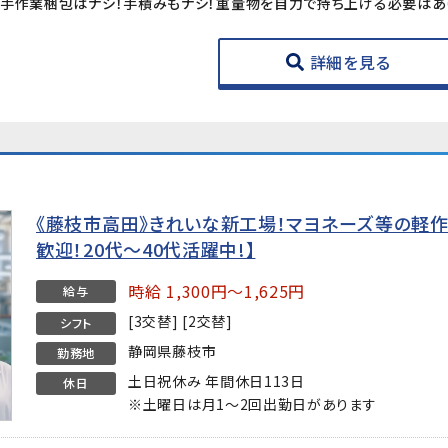
で手作業梱包はナシ！手積みもナシ！重量物を自力で持ち上げる必要はあ
詳細を見る
《藤枝市高田》きれいな新工場！マヨネーズ等の軽作
歓迎！20代～40代活躍中!】
時給 1,300円～1,625円
給与
[3交替] [2交替]
シフト
静岡県藤枝市
勤務地
土日祝休み 年間休日113日
休日
※土曜日は月1～2回出勤日があります