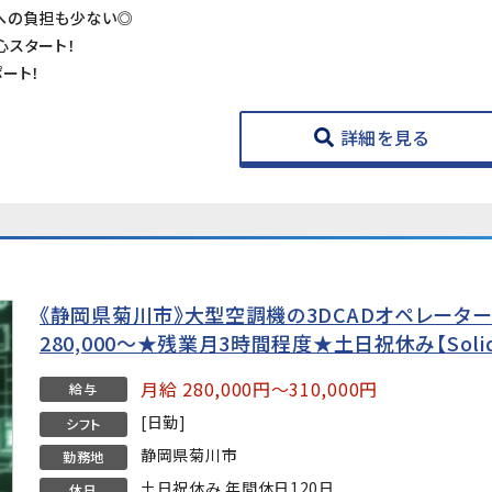
への負担も少ない◎
心スタート！
ート！
詳細を見る
《静岡県菊川市》大型空調機の3DCADオペレータ
280,000〜★残業月3時間程度★土日祝休み【Soli
月給 280,000円～310,000円
給与
[日勤]
シフト
静岡県菊川市
勤務地
土日祝休み 年間休日120日
休日