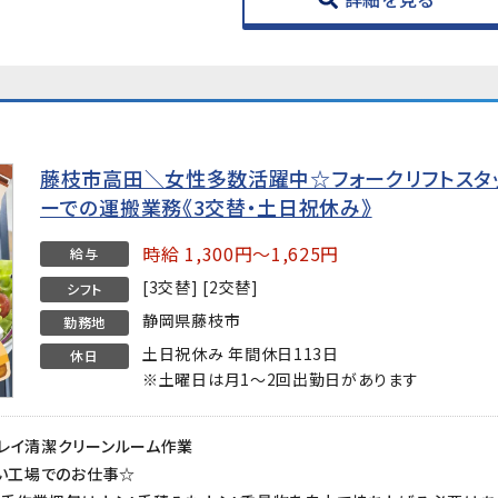
藤枝市高田＼女性多数活躍中☆フォークリフトスタ
ーでの運搬業務《3交替・土日祝休み》
時給 1,300円～1,625円
給与
[3交替] [2交替]
シフト
静岡県藤枝市
勤務地
土日祝休み 年間休日113日
休日
※土曜日は月1～2回出勤日があります
レイ清潔クリーンルーム作業
しい工場でのお仕事☆