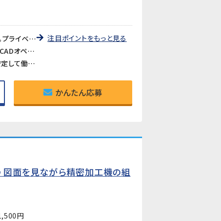
注目ポイントをもっと見る
《残業月3時間程度・メリハリのある働き方》時間外労働は月3時間程度と非常に少なく、定時退勤がほぼ毎日。プライベートとのバランスが取りやすい環境です。
《CADスキルを活かして設計に近い仕事へ》SolidWorksの3Dモデルをもとに部品表や技術資料を作成する、CADオペレーターから一歩踏み込んだポジションです。将来的には設計補助・機械設計・技術サポートへのキャリアアップも目指せます。
《大手メーカー内での安定就業》大型空調機を手がける大手メーカーの開発部門でのお仕事です。長期的に安定して働ける環境で、当社スタッフも活躍中です。
かんたん応募
♪図面を見ながら精密加工機の組
。
,500円