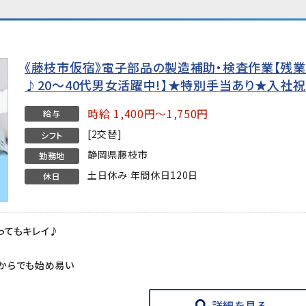
《藤枝市仮宿》電子部品の製造補助・検査作業【残業
♪20～40代男女活躍中!】★特別手当あり★入社祝
時給 1,400円～1,750円
給与
[2交替]
シフト
静岡県藤枝市
勤務地
土日休み 年間休日120日
休日
ってもキレイ♪
からでも始め易い
詳細を見る