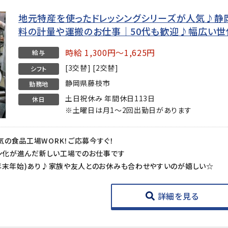
地元特産を使ったドレッシングシリーズが人気♪静
料の計量や運搬のお仕事｜50代も歓迎♪幅広い
時給 1,300円～1,625円
給与
[3交替] [2交替]
シフト
静岡県藤枝市
勤務地
土日祝休み 年間休日113日
休日
※土曜日は月1～2回出勤日があります
の食品工場WORK！ご応募今すぐ！
ョン化が進んだ新しい工場でのお仕事です
、年末年始)あり♪家族や友人とのお休みも合わせやすいのが嬉しい☆
詳細を見る