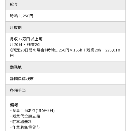
給与
時給 1,250円
月収例
月収22万円以上可
月20日 ・ 残業20h
《所定20日間の場合》時給1,250円×155h＋残業20h＋225,010
円
勤務地
静岡県藤枝市
各種手当
備考
・食事手当あり(150円/日)
・残業代全額支給
・駐車場無料
・作業着無償貸与