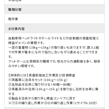
職種分類
軽作業
お仕事内容
自動車用ヘッドライトやテールライトなどの反射鏡の表面処理と
検査がメインの業務です。
一定の重量物（10kg～15kg）の取り扱いもありますが、数人1組
での作業が基本になので協力し合いながら進めることができま
す。
アットホームな雰囲気の職場です。地元からの通勤者も多く、馴染
みやすい環境です。
【具体的には】表面処理加工作業及び目視検査
①蒸着窯に治具をセット（10ｋｇ～15ｋｇ）
②生地品を治具に取り付ける（40個～80個）
③蒸着済みの治具（10ｋｇ～15ｋｇ）を取り出し治具を台車に乗
せる
④製品を治具から取り外し検査コンベアに流す
※①②の繰り返し作業か③④の繰り返し作業（1サイクル20分）