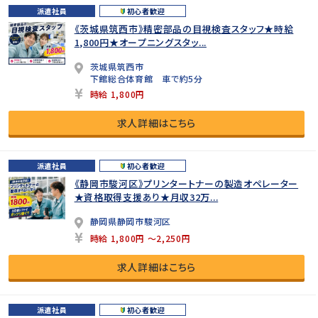
派遣社員
初心者歓迎
《茨城県筑西市》精密部品の目視検査スタッフ★時給
1,800円★オープニングスタッ...
茨城県筑西市
下館総合体育館 車で約5分
時給 1,800円
求人詳細はこちら
派遣社員
初心者歓迎
《静岡市駿河区》プリンタートナーの製造オペレーター
★資格取得支援あり★月収32万...
静岡県静岡市駿河区
時給 1,800円 ～2,250円
求人詳細はこちら
派遣社員
初心者歓迎