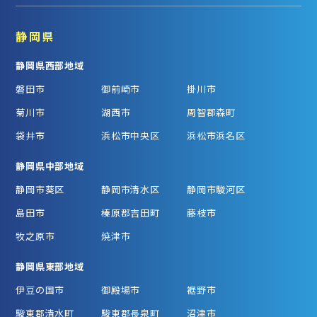
静岡県
静岡県西部地域
磐田市
御前崎市
掛川市
菊川市
湖西市
周智郡森町
袋井市
浜松市中央区
浜松市浜名区
静岡県中部地域
静岡市葵区
静岡市清水区
静岡市駿河区
島田市
榛原郡吉田町
藤枝市
牧之原市
焼津市
静岡県東部地域
伊豆の国市
御殿場市
裾野市
駿東郡清水町
駿東郡長泉町
沼津市