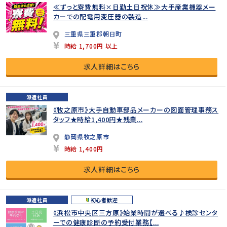
≪ずっと寮費無料×日勤土日祝休≫大手産業機器メー
カーでの配電用変圧器の製造...
三重県三重郡朝日町
時給 1,700円 以上
求人詳細はこちら
派遣社員
《牧之原市》大手自動車部品メーカーの図面管理事務ス
タッフ★時給1,400円★残業...
静岡県牧之原市
時給 1,400円
求人詳細はこちら
派遣社員
初心者歓迎
《浜松市中央区三方原》始業時間が選べる♪検診センタ
ーでの健康診断の予約受付業務【...