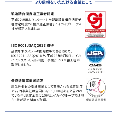
より信頼をいただける企業として
製造請負優良適正業者認定
平成22年度よりスタートした製造請負優良適正業
者認定制度の「優良適正業者」にイカイグループ4
社が認定されました
ISO9001JSAQ2618 取得
品質マネジメントの国際標準であるISOの、
ISO9001 JSAQ2618を、平成23年9月5日にイカ
イインダストリィ掛川第一事業所ＲＯＭ書工程が
取得しました。
優良派遣事業者認定
厚生労働省の委託事業として実施される認定制度
です。同事業社は全国に約35,000社あると言われ
ている中、認定企業は156社。イカイグループでは現
在3社が認定制度を取得。