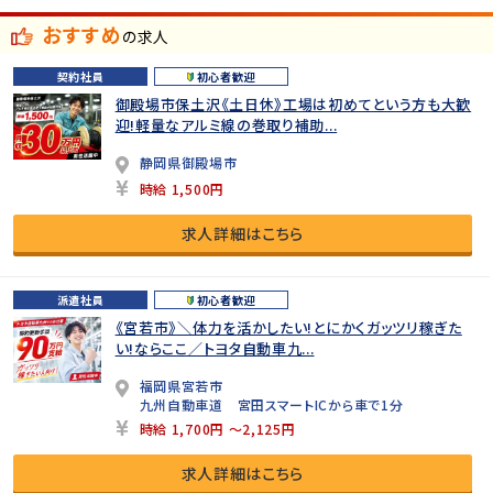
おすすめ
の求人
契約社員
初心者歓迎
御殿場市保土沢《土日休》工場は初めてという方も大歓
迎!軽量なアルミ線の巻取り補助...
静岡県御殿場市
時給 1,500円
求人詳細はこちら
派遣社員
初心者歓迎
《宮若市》＼体力を活かしたい!とにかくガッツリ稼ぎた
い!ならここ／トヨタ自動車九...
福岡県宮若市
九州自動車道 宮田スマートICから車で1分
時給 1,700円 ～2,125円
求人詳細はこちら