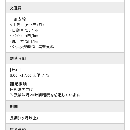
交通費
一部支給
<上限13,694円/月>
・自動車：12円/km
・バイク：4円/km
・原 付：2円/km
・公共交通機関：実費支給
勤務時間
[日勤]
8:00〜17:00 実働 7.75h
補足事項
休憩時間75分
※残業は月20時間程度を想定しています。
期間
長期(3ヶ月以上)
応募資格