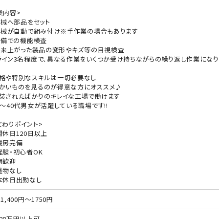
業内容>
)機械へ部品をセット
)機械が自動で組み付け※手作業の場合もあります
)設備での機能検査
)出来上がった製品の変形やキズ等の目視検査
ライン3名程度で、異なる作業をいくつか受け持ちながらの繰り返し作業になり
格や特別なスキルは一切必要なし
かいものを見るのが得意な方にオススメ♪
装されたばかりのキレイな工場で働けます
0～40代男女が活躍している職場です!!
だわりポイント>
間休日120日以上
暖房完備
経験・初心者OK
期歓迎
量物なし
本休日出勤なし
1,400円～1750円
28万円以上可