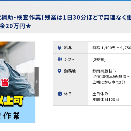
補助・検査作業【残業は1日30分ほどで無理なく働
金20万円★
給与
時給 1,400円 ～1,75
シフト
[2交替]
勤務地
静岡県藤枝市
JR東海道本線(熱海～
広幡ICから車で3分
休日
土日休み
年間休日120日