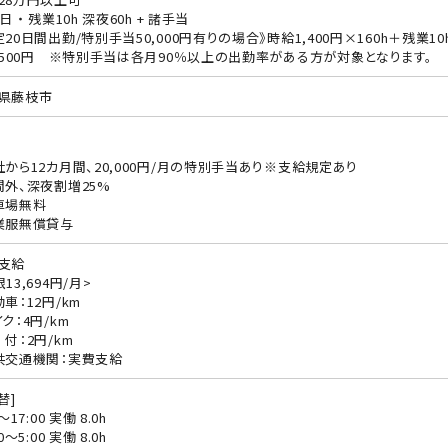
日 ・ 残業10h 深夜60h + 諸手当
定20日間出勤/特別手当50,000円有りの場合》時給1,400円×160h＋残業1
2,500円 ※特別手当は各月90％以上の出勤率がある方が対象となります。
県藤枝市
社から12カ月間、20,000円/月の特別手当あり※支給規定あり
間外、深夜割増25%
車場無料
業服無償貸与
支給
13,694円/月>
動車：12円/km
ク：4円/km
 付：2円/km
共交通機関：実費支給
替]
0〜17:00 実働 8.0h
00〜5:00 実働 8.0h