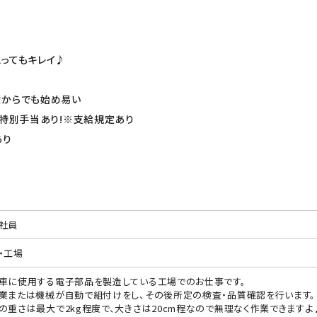
ってもキレイ♪
♪
験からでも始め易い
月の特別手当あり!※支給規定あり
あり
社員
・工場
車に使用する電子部品を製造している工場でのお仕事です。
業または機械が自動で組付けをし、その後所定の検査・品質確認を行います。
の重さは最大で2kg程度で、大きさは20cm程なので無理なく作業できますよ