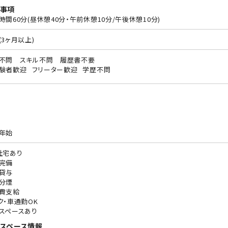
事項
時間60分(昼休憩40分・午前休憩10分/午後休憩10分)
(3ヶ月以上)
不問 スキル不問 履歴書不要
験者歓迎
フリーター歓迎
学歴不問
年始
社宅あり
完備
貸与
分煙
費支給
ク・車通勤OK
スペースあり
スペース情報