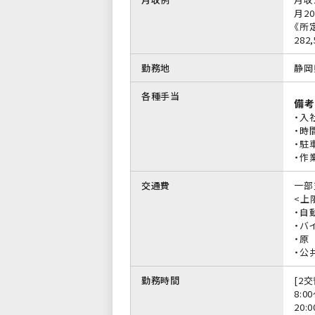
月20
《所
28
勤務地
静岡
各種手当
備考
・入
・時
・駐
・作
交通費
一部
<上限
・自
・バイ
・原
・公
勤務時間
[2交
8:0
20: