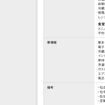
自動
冷蔵
喫煙
レン
食堂
メニ
平均 
寮情報
寮あ
電子
冷蔵
イン
車持
洗濯
ガス
エア
風呂
備考
・社
・社
・赴
・定