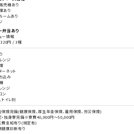
販売機あり
庫あり
ルームあり
ジ
・弁当あり
ュー情報
320円 / 3種
り
レンジ
庫
ターネット
ち込み
機
レンジ
コン
、トイレ別
会保険完備(健康保険、厚生年金保険、雇用保険、労災保険)
宅・独身寮完備※寮費40,000円～50,000円
任費支給有り(規定有)
期健康診断有り