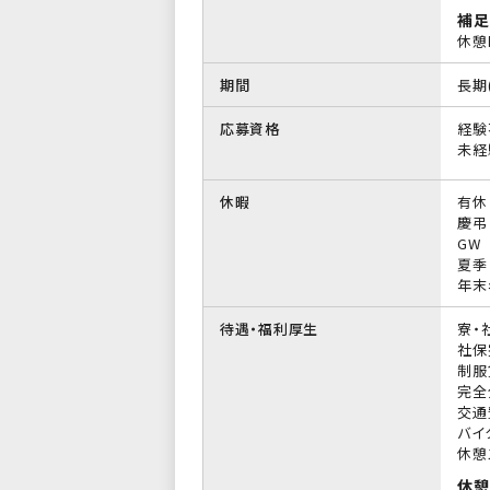
補足
休憩
期間
長期
応募資格
経験
未経
休暇
有休
慶弔
GW
夏季
年末
待遇・福利厚生
寮・
社保
制服
完全
交通
バイ
休憩
休憩