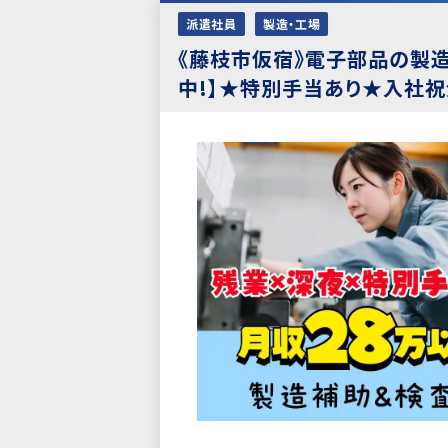
派遣社員
製造・工場
《藤枝市仮宿》電子部品の製造
中!】★特別手当あり★入社祝