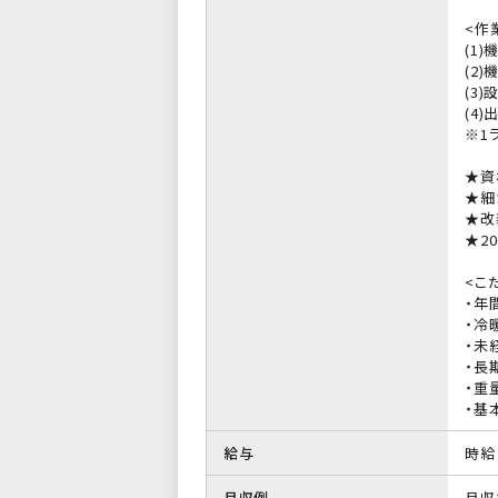
<作
(1
(2
(3
(4
※1
★資
★細
★改
★2
<こ
・年
・冷
・未
・長
・重
・基
給与
時給 
月収例
月収