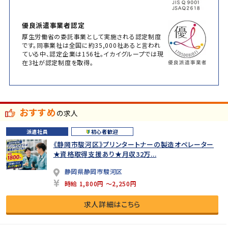
優良派遣事業者認定
厚生労働省の委託事業として実施される認定制度
です。同事業社は全国に約35,000社あると言われ
ている中、認定企業は156社。イカイグループでは現
在3社が認定制度を取得。
おすすめ
の求人
派遣社員
初心者歓迎
《静岡市駿河区》プリンタートナーの製造オペレーター
★資格取得支援あり★月収32万...
静岡県静岡市駿河区
時給 1,800円 ～2,250円
求人詳細はこちら