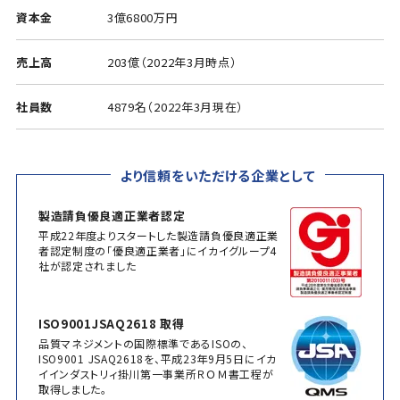
資本金
3億6800万円
売上高
203億（2022年3月時点）
社員数
4879名（2022年3月現在）
より信頼をいただける企業として
製造請負優良適正業者認定
平成22年度よりスタートした製造請負優良適正業
者認定制度の「優良適正業者」にイカイグループ4
社が認定されました
ISO9001JSAQ2618 取得
品質マネジメントの国際標準であるISOの、
ISO9001 JSAQ2618を、平成23年9月5日にイカ
イインダストリィ掛川第一事業所ＲＯＭ書工程が
取得しました。