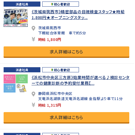
派遣社員
初心者歓迎
《茨城県筑西市》精密部品の目視検査スタッフ★時給
1,800円★オープニングスタッ...
茨城県筑西市
下館総合体育館 車で約5分
時給 1,800円
求人詳細はこちら
派遣社員
初心者歓迎
《浜松市中央区三方原》始業時間が選べる♪検診センタ
ーでの健康診断の予約受付業務【...
静岡県浜松市中央区
天竜浜名湖鉄道天竜浜名湖線 金指駅より車で11分
時給 1,315円
求人詳細はこちら