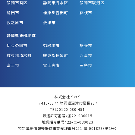
静岡市葵区
静岡市清水区
静岡市駿河区
島田市
榛原郡吉田町
藤枝市
牧之原市
焼津市
静岡県東部地域
伊豆の国市
御殿場市
裾野市
駿東郡清水町
駿東郡長泉町
沼津市
富士市
富士宮市
三島市
株式会社イカイ
〒410-0874 静岡県沼津市松長787
TEL：0120-080-451
派遣許可番号：派22−030015
職業紹介番号：22–ユ–030023
特定募集情報等提供事業受理番号：51-募-001828（第1号）