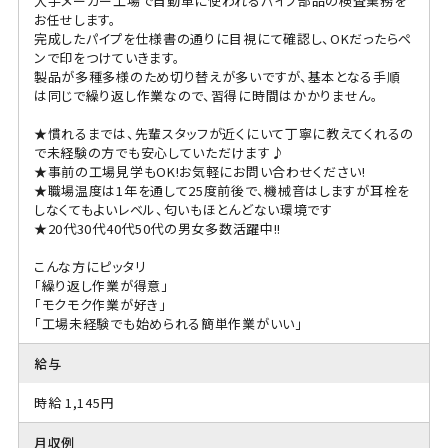
大手メーカー工場で自動車に使われるパイプ部品の検査業務を
お任せします。
完成したパイプを仕様書の通りに目視にて確認し、OKだったらペ
ンで印をつけていきます。
製品が多種多様のため切り替えが多いですが、基本となる手順
は同じで繰り返し作業なので、習得に時間はかかりません。
★慣れるまでは、先輩スタッフが近くにいて丁寧に教えてくれるの
で未経験の方でも安心していただけます♪
★事前の工場見学もOK!お気軽にお問い合わせください!
★職場温度は1年を通して25度前後で、機械音はしますが耳栓を
しなくてもよいレベル、匂いもほとんどない環境です
★20代30代40代50代の男女多数活躍中!!
こんな方にピッタリ
「繰り返し作業が得意」
「モクモク作業が好き」
「工場未経験でも始められる簡単作業がいい」
給与
時給 1,145円
月収例