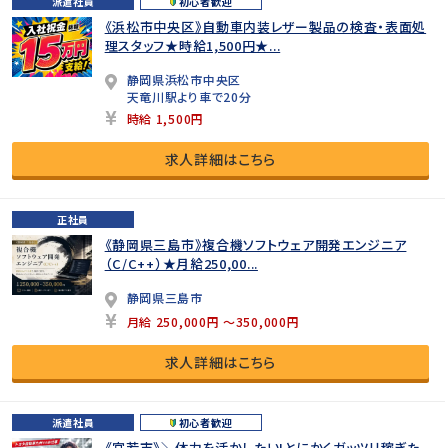
派遣社員
初心者歓迎
《浜松市中央区》自動車内装レザー製品の検査・表面処
理スタッフ★時給1,500円★...
静岡県浜松市中央区
天竜川駅より車で20分
時給 1,500円
求人詳細はこちら
正社員
《静岡県三島市》複合機ソフトウェア開発エンジニア
（C/C++）★月給250,00...
静岡県三島市
月給 250,000円 ～350,000円
求人詳細はこちら
派遣社員
初心者歓迎
《宮若市》＼体力を活かしたい!とにかくガッツリ稼ぎた