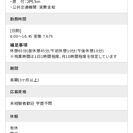
・原 付：2円/km
・公共交通機関：実費支給
勤務時間
[日勤]
8:00〜16:45 実働 7.67h
補足事項
休憩65分(昼休憩45分/午前休憩10分/午後休憩10分)
※残業時間は1日1時間程度、月10時間程度を想定しています
期間
長期(3ヶ月以上)
応募資格
未経験者歓迎
学歴不問
休暇
有休