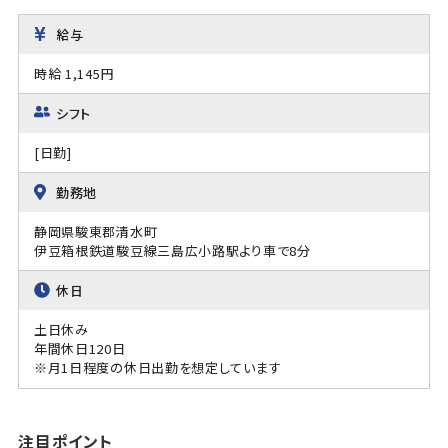
給与
時給 1,145円
シフト
[日勤]
勤務地
静岡県駿東郡清水町
伊豆箱根鉄道駿豆線三島広小路駅より車で8分
休日
土日休み
年間休日120日
※月1日程度の休日出勤を想定しています
注目ポイント