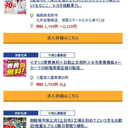
い!ならここ／トヨタ自動車九...
福岡県宮若市
九州自動車道 宮田スマートICから車で1分
時給 1,700円 ～2,125円
求人詳細はこちら
派遣社員
初心者歓迎
≪ずっと寮費無料×日勤土日祝休≫大手産業機器メー
カーでの配電用変圧器の製造...
三重県三重郡朝日町
時給 1,700円 以上
求人詳細はこちら
契約社員
初心者歓迎
御殿場市保土沢《土日休》工場は初めてという方も大歓
迎!軽量なアルミ線の巻取り補助...