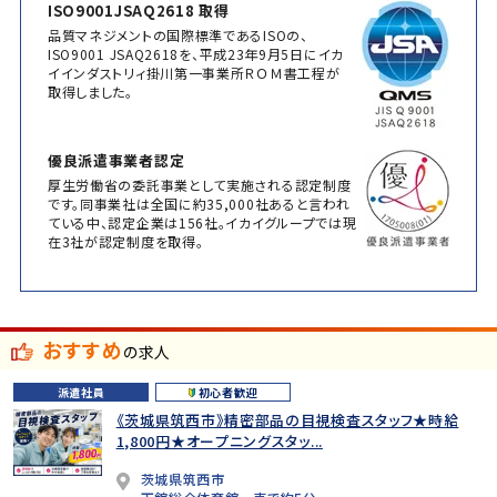
ISO9001JSAQ2618 取得
品質マネジメントの国際標準であるISOの、
ISO9001 JSAQ2618を、平成23年9月5日にイカ
イインダストリィ掛川第一事業所ＲＯＭ書工程が
取得しました。
優良派遣事業者認定
厚生労働省の委託事業として実施される認定制度
です。同事業社は全国に約35,000社あると言われ
ている中、認定企業は156社。イカイグループでは現
在3社が認定制度を取得。
おすすめ
の求人
派遣社員
初心者歓迎
《茨城県筑西市》精密部品の目視検査スタッフ★時給
1,800円★オープニングスタッ...
茨城県筑西市