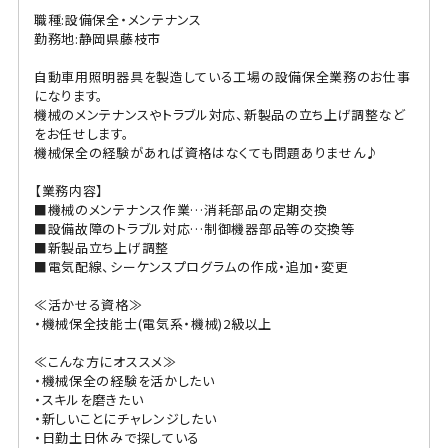
職種:設備保全・メンテナンス
勤務地:静岡県藤枝市
自動車用照明器具を製造している工場の設備保全業務のお仕事
になります。
機械のメンテナンスやトラブル対応、新製品の立ち上げ調整など
をお任せします。
機械保全の経験があれば資格はなくても問題ありません♪
【業務内容】
■機械のメンテナンス作業…消耗部品の定期交換
■設備故障のトラブル対応…制御機器部品等の交換等
■新製品立ち上げ調整
■電気配線、シーケンスプログラムの作成・追加・変更
≪活かせる資格≫
・機械保全技能士(電気系・機械)2級以上
≪こんな方にオススメ≫
・機械保全の経験を活かしたい
・スキルを磨きたい
・新しいことにチャレンジしたい
・日勤土日休みで探している