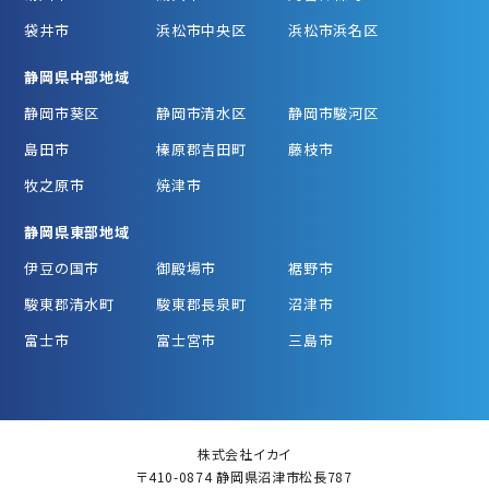
袋井市
浜松市中央区
浜松市浜名区
静岡県中部地域
静岡市葵区
静岡市清水区
静岡市駿河区
島田市
榛原郡吉田町
藤枝市
牧之原市
焼津市
静岡県東部地域
伊豆の国市
御殿場市
裾野市
駿東郡清水町
駿東郡長泉町
沼津市
富士市
富士宮市
三島市
株式会社イカイ
〒410-0874 静岡県沼津市松長787