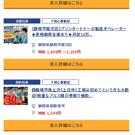
求人詳細はこちら
派遣社員
初心者歓迎
《静岡市駿河区》プリンタートナーの製造オペレーター
★資格取得支援あり★月収32万...
静岡県静岡市駿河区
時給 1,800円 ～2,250円
求人詳細はこちら
契約社員
初心者歓迎
御殿場市保土沢《土日休》工場は初めてという方も大歓
迎!軽量なアルミ線の巻取り補助...
静岡県御殿場市
時給 1,500円
求人詳細はこちら