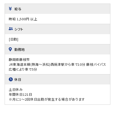
給与
時給 1,500円 以上
シフト
[日勤]
勤務地
静岡県藤枝市
JR東海道本線(熱海～浜松)西焼津駅から車で10分 藤枝バイパス
広幡ICより車で5分
休日
土日休み
年間休日121日
※月に1～2回休日出勤が発生する場合があります