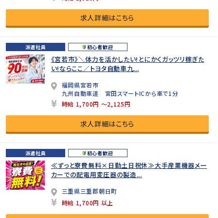
求人詳細はこちら
派遣社員
初心者歓迎
《宮若市》＼体力を活かしたい!とにかくガッツリ稼ぎた
い!ならここ／トヨタ自動車九...
福岡県宮若市
九州自動車道 宮田スマートICから車で1分
時給 1,700円 ～2,125円
求人詳細はこちら
派遣社員
初心者歓迎
≪ずっと寮費無料×日勤土日祝休≫大手産業機器メー
カーでの配電用変圧器の製造...
三重県三重郡朝日町
時給 1,700円 以上