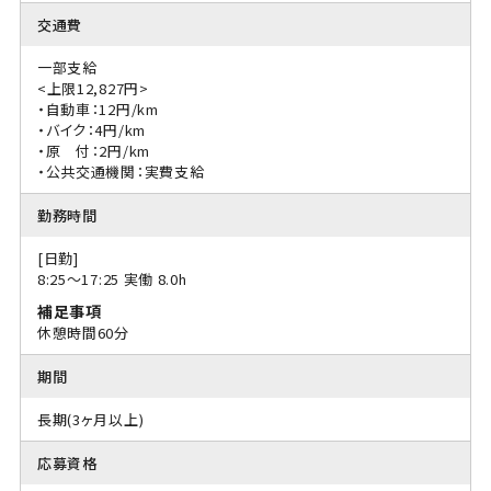
交通費
一部支給
<上限12,827円>
・自動車：12円/km
・バイク：4円/km
・原 付：2円/km
・公共交通機関：実費支給
勤務時間
[日勤]
8:25〜17:25 実働 8.0h
補足事項
休憩時間60分
期間
長期(3ヶ月以上)
応募資格