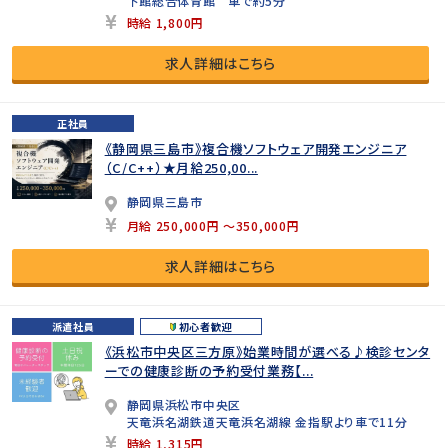
下館総合体育館 車で約5分
時給 1,800円
求人詳細はこちら
正社員
《静岡県三島市》複合機ソフトウェア開発エンジニア
（C/C++）★月給250,00...
静岡県三島市
月給 250,000円 ～350,000円
求人詳細はこちら
派遣社員
初心者歓迎
《浜松市中央区三方原》始業時間が選べる♪検診センタ
ーでの健康診断の予約受付業務【...
静岡県浜松市中央区
天竜浜名湖鉄道天竜浜名湖線 金指駅より車で11分
時給 1,315円