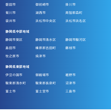
磐田市
御前崎市
掛川市
菊川市
湖西市
周智郡森町
袋井市
浜松市中央区
浜松市浜名区
静岡県中部地域
静岡市葵区
静岡市清水区
静岡市駿河区
島田市
榛原郡吉田町
藤枝市
牧之原市
焼津市
静岡県東部地域
伊豆の国市
御殿場市
裾野市
駿東郡清水町
駿東郡長泉町
沼津市
富士市
富士宮市
三島市