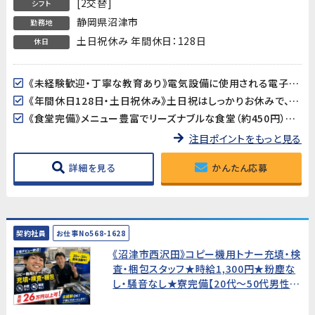
[2交替]
シフト
静岡県沼津市
勤務地
土日祝休み 年間休日：128日
休日
《未経験歓迎・丁寧な教育あり》電気設備に使用される電子部品の製造ですが、製造業が初めての方でも安心。丁寧な教育制度が整っており、しっかりサポートします。
《年間休日128日・土日祝休み》土日祝はしっかりお休みで、GW・夏季・年末年始の長期連休もあります。プライベートとのバランスが取りやすい環境です。
《食堂完備》メニュー豊富でリーズナブルな食堂（約450円）を利用可能。毎日のランチ準備が不要で快適です。
注目ポイントをもっと見る
詳細を見る
かんたん応募
契約社員
お仕事No568-1628
《沼津市西沢田》コピー機用トナー充填・検
査・梱包スタッフ★時給1,300円★粉塵な
し・騒音なし★寮完備【20代〜50代男性活
躍中！】