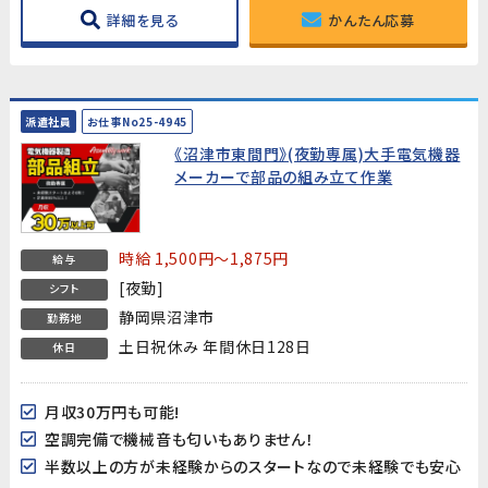
詳細を見る
かんたん応募
派遣社員
お仕事No25-4945
《沼津市東間門》(夜勤専属)大手電気機器
メーカーで部品の組み立て作業
時給 1,500円～1,875円
給与
[夜勤]
シフト
静岡県沼津市
勤務地
土日祝休み 年間休日128日
休日
月収30万円も可能!
空調完備で機械音も匂いもありません！
半数以上の方が未経験からのスタートなので未経験でも安心