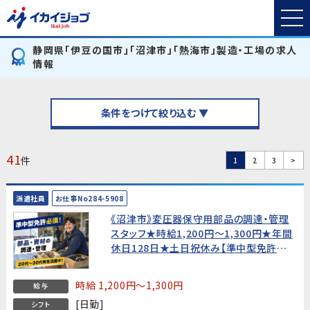
静岡県「伊豆の国市」「沼津市」「熱海市」製造・工場の求人
情報
条件をつけて絞り込む ▼
41
件
1
2
3
>
派遣社員
お仕事No284-5908
《沼津市》変圧器保守用部品の調達・管理
スタッフ★時給1,200円〜1,300円★年間
休日128日★土日祝休み【準中型免許必
須・20代〜30代男性活躍中！】
時給 1,200円～1,300円
給与
[日勤]
シフト