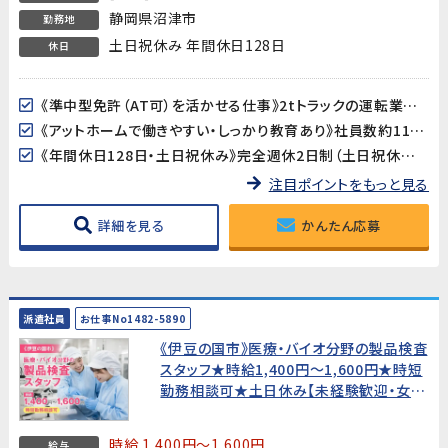
静岡県沼津市
勤務地
土日祝休み 年間休日128日
休日
《準中型免許（AT可）を活かせる仕事》2tトラックの運転業務があるため、準中型免許が必須です。運転スキルを活かしながら、部品の調達・管理・出荷までを担う幅広い業務に携われます。
《アットホームで働きやすい・しっかり教育あり》社員数約110名の落ち着いた規模の製造会社です。業務の引き継ぎ・教育制度がしっかり整っており、製造業未経験の方も安心してスタートできます。
《年間休日128日・土日祝休み》完全週休2日制（土日祝休み）で、GW・夏季・年末年始の大型連休も充実。プライベートとのバランスが取りやすい環境です。
注目ポイントをもっと見る
詳細を見る
かんたん応募
派遣社員
お仕事No1482-5890
《伊豆の国市》医療・バイオ分野の製品検査
スタッフ★時給1,400円〜1,600円★時短
勤務相談可★土日休み【未経験歓迎・女性
活躍中！】
時給 1,400円～1,600円
給与