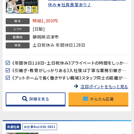
休み★社員食堂あり♪
時給1,300円
給与
[日勤]
シフト
静岡県沼津市
勤務地
土日祝休み 年間休日128日
休日
《年間休日128日・土日祝休み》プライベートの時間をしっかり確保できます。GW・夏季・年末年始の長期休暇もあり♪
《引継ぎ・教育がしっかりある》入社後は丁寧な業務引継ぎがあるため、初めての職場でも安心してスタートできます。
《アットホームで長く働きやすい職場》スタッフ同士の距離が近く、相談しやすい雰囲気。長期間にわたって活躍できる環境です。
注目ポイントをもっと見る
詳細を見る
かんたん応募
派遣社員
お仕事No1036-5851