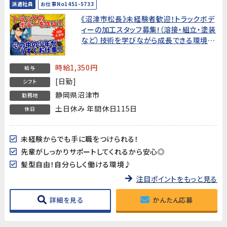
派遣社員
お仕事No1451-5733
《沼津市松長》未経験者歓迎！トラックボデ
ィーの加工スタッフ募集!（溶接・組立・塗装
など）技術を学びながら成長できる環境で
す【充実の入社特典/手当♪新しいスタート
を応援します!】
時給1,350円
給与
[日勤]
シフト
静岡県沼津市
勤務地
土日休み 年間休日115日
休日
未経験からでも手に職をつけられる！
先輩がしっかりサポートしてくれるから安心◎
髪型自由！自分らしく働ける環境♪
注目ポイントをもっと見る
詳細を見る
かんたん応募