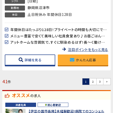
[日勤]
シフト
静岡県沼津市
勤務地
土日祝休み 年間休日128日
休日
年間休日はたっぷり128日！プライベートの時間も大切にできます。
メニュー豊富で安くて美味しい社員食堂あり♪お昼ごはんの心配もいりません！
アットホームな雰囲気で、すぐに馴染めるはず！長～く働ける環境が整っています。
注目ポイントをもっと見る
詳細を見る
かんたん応募
41
件
1
2
3
>
オススメ
の求人
派遣社員
初心者歓迎
【伊豆の国市長岡】未経験歓迎!病院でのコンシェル