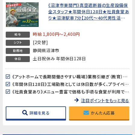
《沼津市東間門》真空遮断器の生産設備保
全スタッフ★年間休日128日★社員食堂あ
り★沼津駅車7分【20代～40代男性活躍
中!】
時給 1,800円～2,400円
給与
[2交替]
シフト
静岡県沼津市
勤務地
土日祝休み 年間休日128日
休日
《アットホームで長期間働きやすい職場》業務引継ぎ（教育）がしっかりあるので、未経験の方でも安心してスタートできます。
《年間休日128日》工場勤務としては休日数が多く、プライベートの時間をしっかり確保できます。
《社員食堂あり》メニュー豊富で価格も手頃な食堂が利用できます（約500円）。
注目ポイントをもっと見る
詳細を見る
かんたん応募