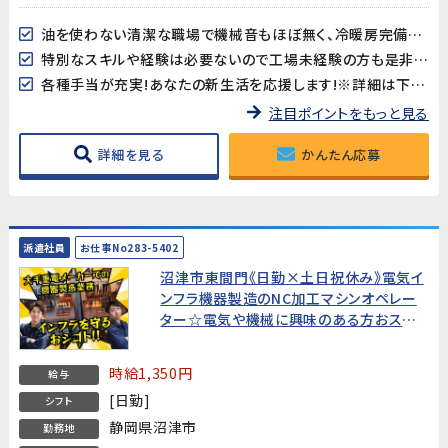
油を使わない清潔な職場で機械音もほぼ無く、冷暖房完備で作業しやすい環境です♪
特別なスキルや経験は必要ないので工場未経験の方も是非チャレンジしてみてください！
各種手当が充実!あなたの新生活を応援します!※詳細は下記キャンペーン情報欄を御確認下さい。
注目ポイントをもっと見る
詳細を見る
かんたん応募
派遣社員
お仕事No283-5402
沼津市東間門《日勤×土日祝休み》電気イ
ンフラ機器製造のNC加工マシンオペレー
ター☆電気や機械に興味のある方おスス
メ！製造機械オペレーション業務経験者募
集
時給1,350円
給与
[日勤]
シフト
静岡県沼津市
勤務地