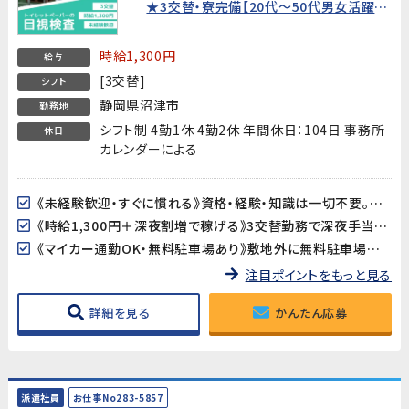
★3交替・寮完備【20代〜50代男女活躍
中！】
時給1,300円
給与
[3交替]
シフト
静岡県沼津市
勤務地
シフト制 4勤1休 4勤2休 年間休日：104日 事務所
休日
カレンダーによる
《未経験歓迎・すぐに慣れる》資格・経験・知識は一切不要。作業習得期間は約2週間で、ライン作業に慣れていない方もスムーズにスタートできます。
《時給1,300円＋深夜割増で稼げる》3交替勤務で深夜手当も加算。月収25万円以上を目指せます。
《マイカー通勤OK・無料駐車場あり》敷地外に無料駐車場を完備。バイク・自転車でも通勤できます。
注目ポイントをもっと見る
詳細を見る
かんたん応募
派遣社員
お仕事No283-5857