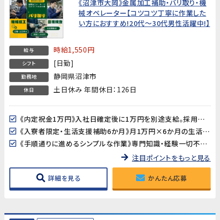
《沼津市大岡》金属加工補助・バリ取り・機
械オペレーター【コツコツ丁寧に作業した
い方におすすめ!20代～30代男性活躍中!】
時給1,550円
給与
[日勤]
シフト
静岡県沼津市
勤務地
土日休み 年間休日：126日
休日
《内定祝金1万円》入社日確定後に1万円を別途支給。採用決定のお祝いです♪
《入寮者限定・生活支援補助6か月》月1万円×6か月の生活支援補助あり。地方からの移住も安心です※入寮者限定
《手順通りに進めるシンプルな作業》専門知識・経験一切不要。決まった手順に沿って作業を進めるため、未経験の方でも約2か月でひとり立ちできます。
注目ポイントをもっと見る
詳細を見る
かんたん応募