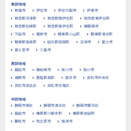
東部地域
熱海市
伊豆市
伊豆の国市
伊東市
賀茂郡河津町
賀茂郡西伊豆町
賀茂郡東伊豆町
賀茂郡松崎町
賀茂郡南伊豆町
御殿場市
下田市
裾野市
駿東郡小山町
駿東郡清水町
駿東郡長泉町
田方郡函南町
沼津市
富士市
富士宮市
三島市
西部地域
磐田市
御前崎市
掛川市
菊川市
湖西市
周智郡森町
袋井市
浜松市中央区
浜松市浜名区
浜松市天竜区
中部地域
静岡市葵区
静岡市清水区
静岡市駿河区
島田市
榛原郡川根本町
榛原郡吉田町
藤枝市
牧之原市
焼津市