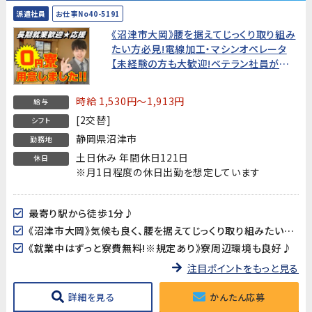
派遣社員
お仕事No40-5191
《沼津市大岡》腰を据えてじっくり取り組み
たい方必見!電線加工・マシンオペレータ
【未経験の方も大歓迎!ベテラン社員がマン
ツーマンで教えてくれます】★就業中はず
っと寮費無料!★
時給 1,530円～1,913円
給与
[2交替]
シフト
静岡県沼津市
勤務地
土日休み 年間休日121日
休日
※月1日程度の休日出勤を想定しています
最寄り駅から徒歩1分♪
《沼津市大岡》気候も良く、腰を据えてじっくり取り組みたい方にオススメです!
《就業中はずっと寮費無料!※規定あり》寮周辺環境も良好♪
注目ポイントをもっと見る
詳細を見る
かんたん応募