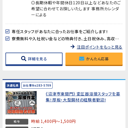
◎長期休暇や年間休日120日以上などあなたのご
希望に合わせてお探しいたします 事務所カレンダ
ーによる
専任スタッフがあなたに合ったお仕事をご紹介します!
寮費無料や入社祝い金などの特典付き、土日祝休み、高収入など様々なお仕事を掲載中です
注目ポイントをもっと見る
詳細を見る
かんたん応募
派遣社員
お仕事No283-5709
《沼津市東間門》 変圧器溶接スタッフを募
集！厚板・大型鋼材の経験者歓迎!
時給 1,400円～1,500円
給与