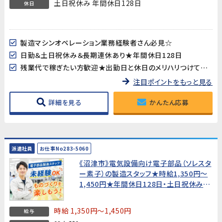
土日祝休み 年間休日128日
休日
製造マシンオペレーション業務経験者さん必見☆
日勤＆土日祝休み＆長期連休あり★年間休日128日
残業代で稼ぎたい方歓迎★出勤日と休日のメリハリつけて働けます
注目ポイントをもっと見る
詳細を見る
かんたん応募
派遣社員
お仕事No283-5060
《沼津市》電気設備向け電子部品（ソレスタ
ー素子）の製造スタッフ★時給1,350円〜
1,450円★年間休日128日・土日祝休み
【未経験歓迎・20代～40代男性活躍中！】
時給 1,350円～1,450円
給与