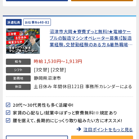
派遣社員
お仕事No40-82
沼津市大岡★寮費ずっと無料!★電線ケー
ブルの製造マシンオペレーター募集!【製造
業経験、交替勤経験のある方＆暑熱職場
OKな方歓迎!】
時給 1,530円～1,913円
給与
[3交替] [2交替]
シフト
静岡県沼津市
勤務地
土日休み 年間休日121日 事務所カレンダーによる
休日
20代～30代男性も多く活躍中!
家賃の心配なし!就業中はずっと寮費無料!※規定あり
腰を据えて、長期的にじっくり取り組みたい方にオススメ!
注目ポイントをもっと見る