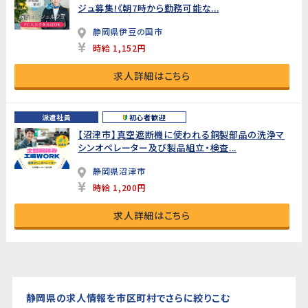
ジュ募集!《朝7時から勤務可能な...
静岡県伊豆の国市
時給 1,152円
求人詳細はこちら
派遣社員
初心者歓迎
【沼津市】真空遮断機に使われる銅製部品の洗浄マ
シンオペレーター及び製品組立・検査...
静岡県沼津市
時給 1,200円
求人詳細はこちら
静岡県の求人情報を市区町村でさらに絞りこむ