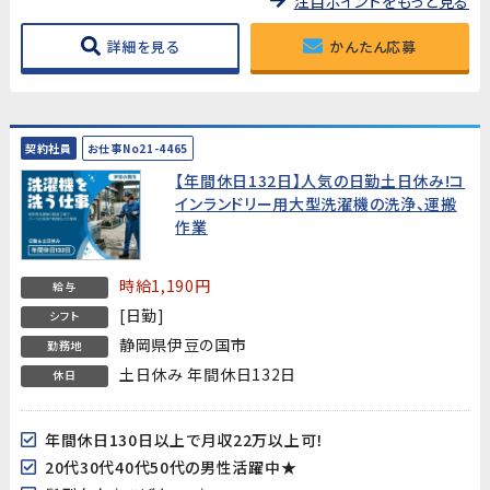
注目ポイントをもっと見る
詳細を見る
かんたん応募
契約社員
お仕事No21-4465
【年間休日132日】人気の日勤土日休み!コ
インランドリー用大型洗濯機の洗浄、運搬
作業
時給1,190円
給与
[日勤]
シフト
静岡県伊豆の国市
勤務地
土日休み 年間休日132日
休日
年間休日130日以上で月収22万以上可！
20代30代40代50代の男性活躍中★