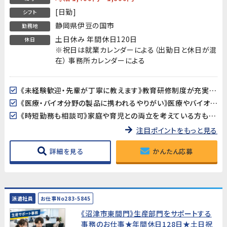
[日勤]
シフト
静岡県伊豆の国市
勤務地
土日休み 年間休日120日
休日
※祝日は就業カレンダーによる（出勤日と休日が混
在） 事務所カレンダーによる
《未経験歓迎・先輩が丁寧に教えます》教育研修制度が充実しているので、製造・検査業務が初めての方も安心してスタートできます。アットホームな職場で長く働きやすい環境です。
《医療・バイオ分野の製品に携われるやりがい》医療やバイオ分野で使用されるマイクロ流路チップの品質を守る、社会に貢献できるお仕事です。クリーンルームでの作業で清潔な環境が保たれています。
《時短勤務も相談可》家庭や育児との両立を考えている方も歓迎。時短勤務のご相談に対応しています。家庭都合での休みも取りやすい職場です。
注目ポイントをもっと見る
詳細を見る
かんたん応募
派遣社員
お仕事No283-5845
《沼津市東間門》生産部門をサポートする
事務のお仕事★年間休日128日★土日祝