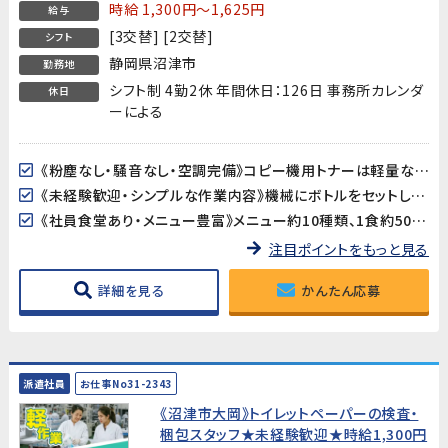
時給 1,300円～1,625円
給与
[3交替] [2交替]
シフト
静岡県沼津市
勤務地
シフト制 4勤2休 年間休日：126日 事務所カレンダ
休日
ーによる
《粉塵なし・騒音なし・空調完備》コピー機用トナーは軽量な粉末製品。重量物の取り扱いがなく、空調の効いた屋内での作業なので、季節を問わず快適に働けます。
《未経験歓迎・シンプルな作業内容》機械にボトルをセットして操作するだけのシンプルな作業です。資格・経験は一切不要なので、工場勤務が初めての方でも安心です。
《社員食堂あり・メニュー豊富》メニュー約10種類、1食約500円とお手頃価格。お昼の準備が不要で、毎日の食事もラクラクです。
注目ポイントをもっと見る
詳細を見る
かんたん応募
派遣社員
お仕事No31-2343
《沼津市大岡》トイレットペーパーの検査・
梱包スタッフ★未経験歓迎★時給1,300円