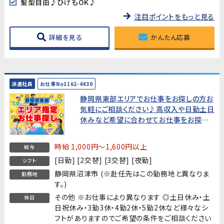
髪型自由♪ひげもOK♪
注目ポイントをもっと見る
詳細を見る
かんたん応募
派遣社員
お仕事No1162-4430
静岡県東部エリアでお仕事をお探しの方お
気軽にご相談ください♪高収入や日勤土日
休みなど希望に合わせてお仕事をお探しし
ます!
時給 1,000円～1,600円以上
給与
[日勤] [2交替] [3交替] [夜勤]
シフト
静岡県沼津市 (※赴任先はこの勤務地と異なりま
勤務地
す。)
その他 ※お仕事により異なります ◎土日休み・土
休日
日祝休み・3勤3休・4勤2休・5勤2休など様々なシ
フトがありますのでご希望の条件をご相談ください