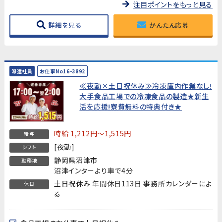
注目ポイントをもっと見る
詳細を見る
かんたん応募
派遣社員
お仕事No16-3892
≪夜勤×土日祝休み≫冷凍庫内作業なし!
大手食品工場での冷凍食品の製造★新生
活を応援!寮費無料の特典付き★
時給 1,212円～1,515円
給与
[夜勤]
シフト
静岡県沼津市
勤務地
沼津インターより車で4分
土日祝休み 年間休日113日 事務所カレンダーによ
休日
る