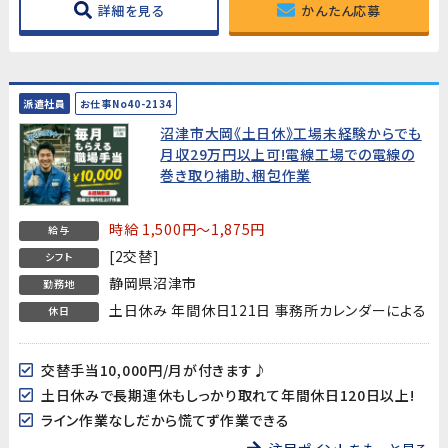
詳細を見る
かんたん応募
派遣社員
お仕事No40-2134
沼津市大岡《土日休》工場未経験からでも
月収29万円以上可!電線工場での電線の
巻き取り補助、梱包作業
時給 1,500円～1,875円
給与
[2交替]
シフト
静岡県沼津市
勤務地
土日休み 年間休日121日 事務所カレンダーによる
休日
交替手当10,000円/月が付きます♪
土日休みで長期連休もしっかり取れて年間休日120日以上!
ライン作業なしだから慌てず作業できる