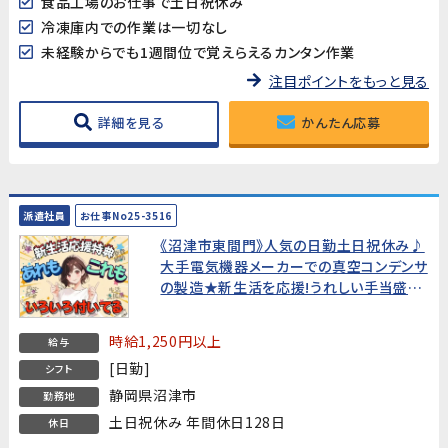
食品工場のお仕事で土日祝休み
冷凍庫内での作業は一切なし
未経験からでも1週間位で覚えらえるカンタン作業
注目ポイントをもっと見る
詳細を見る
かんたん応募
派遣社員
お仕事No25-3516
《沼津市東間門》人気の日勤土日祝休み♪
大手電気機器メーカーでの真空コンデンサ
の製造★新生活を応援!うれしい手当盛り
だくさん!★
時給1,250円以上
給与
[日勤]
シフト
静岡県沼津市
勤務地
土日祝休み 年間休日128日
休日