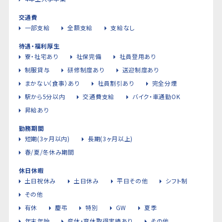
交通費
一部支給
全額支給
支給なし
待遇・福利厚生
寮・社宅あり
社保完備
社員登用あり
制服貸与
研修制度あり
送迎制度あり
まかない（食事）あり
社員割引あり
完全分煙
駅から5分以内
交通費支給
バイク・車通勤OK
昇給あり
勤務期間
短期(3ヶ月以内)
長期(3ヶ月以上)
春/夏/冬休み期間
休日休暇
土日祝休み
土日休み
平日その他
シフト制
その他
有休
慶弔
特別
GW
夏季
年末年始
産休・育休取得実績あり
その他