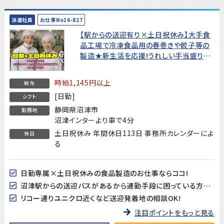
派遣社員
お仕事No16-827
【駅からの送迎有り×土日祝休み】大手食
品工場で冷凍食品用の春巻きや餃子等の
製造★新生活を応援!うれしい手当盛りだ
くさん!★
時給1,145円以上
給与
[日勤]
シフト
静岡県沼津市
勤務地
沼津インターより車で4分
土日祝休み 年間休日113日 事務所カレンダーによ
休日
る
日勤専属×土日祝休みの食品製造のお仕事ならココ!
沼津駅からの送迎バスがあるから通勤手段に困っている方も安心♪
リコー通りユニクロ近くなど送迎発着地の相談OK!
注目ポイントをもっと見る