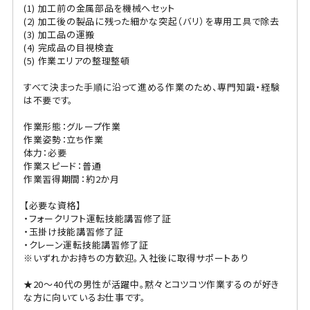
(1) 加工前の金属部品を機械へセット
(2) 加工後の製品に残った細かな突起（バリ）を専用工具で除去
(3) 加工品の運搬
(4) 完成品の目視検査
(5) 作業エリアの整理整頓
すべて決まった手順に沿って進める作業のため、専門知識・経験
は不要です。
作業形態：グループ作業
作業姿勢：立ち作業
体力：必要
作業スピード：普通
作業習得期間：約2か月
【必要な資格】
・フォークリフト運転技能講習修了証
・玉掛け技能講習修了証
・クレーン運転技能講習修了証
※いずれかお持ちの方歓迎。入社後に取得サポートあり
★20〜40代の男性が活躍中。黙々とコツコツ作業するのが好き
な方に向いているお仕事です。