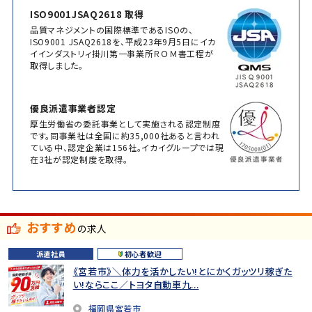
ISO9001JSAQ2618 取得
品質マネジメントの国際標準であるISOの、
ISO9001 JSAQ2618を、平成23年9月5日にイカ
イインダストリィ掛川第一事業所ＲＯＭ書工程が
取得しました。
優良派遣事業者認定
厚生労働省の委託事業として実施される認定制度
です。同事業社は全国に約35,000社あると言われ
ている中、認定企業は156社。イカイグループでは現
在3社が認定制度を取得。
おすすめ
の求人
派遣社員
初心者歓迎
《宮若市》＼体力を活かしたい!とにかくガッツリ稼ぎた
い!ならここ／トヨタ自動車九...
福岡県宮若市