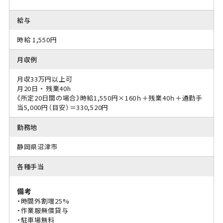
給与
時給 1,550円
月収例
月収33万円以上可
月20日 ・ 残業40h
《所定20日間の場合》時給1,550円×160ｈ＋残業40ｈ＋通勤手
当5,000円（目安）＝330,520円
勤務地
静岡県沼津市
各種手当
備考
・時間外割増25%
・作業服無償貸与
・駐車場無料