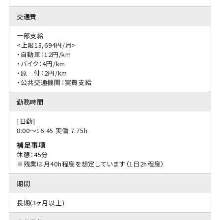
交通費
一部支給
<上限13,694円/月>
・自動車：12円/km
・バイク：4円/km
・原 付：2円/km
・公共交通機関：実費支給
勤務時間
[日勤]
8:00〜16:45 実働 7.75h
補足事項
休憩：45分
※残業は月40h程度を想定しています（1日2h程度）
期間
長期(3ヶ月以上)