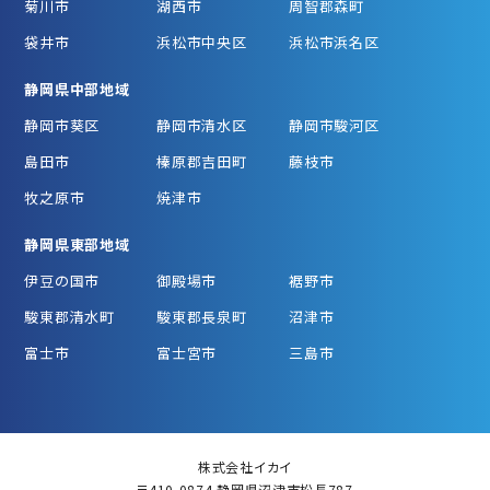
菊川市
湖西市
周智郡森町
袋井市
浜松市中央区
浜松市浜名区
静岡県中部地域
静岡市葵区
静岡市清水区
静岡市駿河区
島田市
榛原郡吉田町
藤枝市
牧之原市
焼津市
静岡県東部地域
伊豆の国市
御殿場市
裾野市
駿東郡清水町
駿東郡長泉町
沼津市
富士市
富士宮市
三島市
株式会社イカイ
〒410-0874 静岡県沼津市松長787