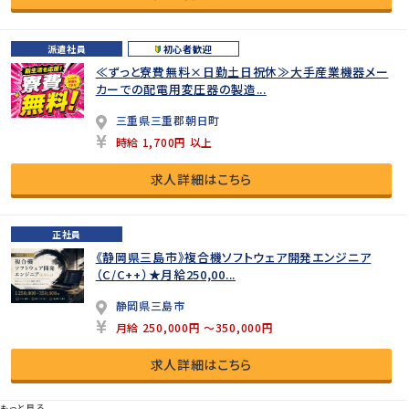
派遣社員
初心者歓迎
≪ずっと寮費無料×日勤土日祝休≫大手産業機器メー
カーでの配電用変圧器の製造...
三重県三重郡朝日町
時給 1,700円 以上
求人詳細はこちら
正社員
《静岡県三島市》複合機ソフトウェア開発エンジニア
（C/C++）★月給250,00...
静岡県三島市
月給 250,000円 ～350,000円
求人詳細はこちら
もっと見る