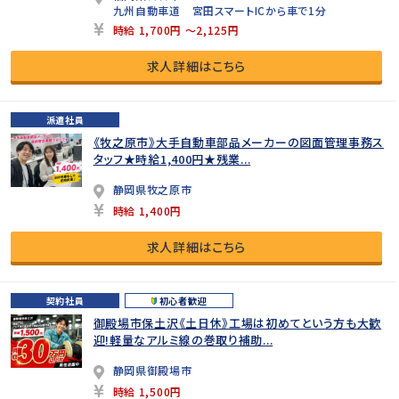
九州自動車道 宮田スマートICから車で1分
時給 1,700円 ～2,125円
求人詳細はこちら
派遣社員
《牧之原市》大手自動車部品メーカーの図面管理事務ス
タッフ★時給1,400円★残業...
静岡県牧之原市
時給 1,400円
求人詳細はこちら
契約社員
初心者歓迎
御殿場市保土沢《土日休》工場は初めてという方も大歓
迎!軽量なアルミ線の巻取り補助...
静岡県御殿場市
時給 1,500円