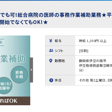
らでも可!総合病院の医師の事務作業補助業務★
業開始でなくてもOK!★
給与
時給 1,350円 以上
シフト
[日勤]
勤務地
静岡県伊豆の国市
伊豆箱根鉄道駿豆線伊
分）
休日
その他 第2土曜日、日