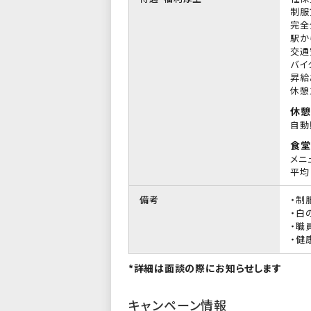
制服
完全
駅か
交通
バイ
昇給
休憩
休憩
自動
食堂
メニ
平均 
備考
・制
・白
・職
・健
*詳細は面談の際にお知らせします
キャンペーン情報