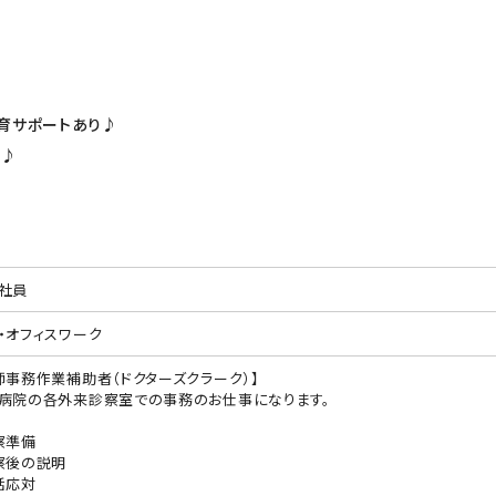
育サポートあり♪
す♪
社員
・オフィスワーク
師事務作業補助者（ドクターズクラーク）】
病院の各外来診察室での事務のお仕事になります。
察準備
察後の説明
話応対