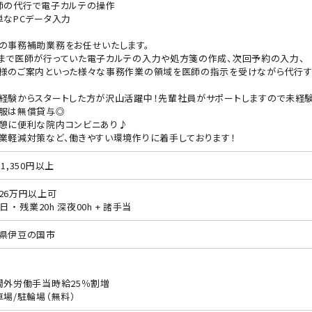
師の代行で電子カルテの操作
単なPCデータ入力
の事務補助業務をお任せいたします。
まで医師が行っていた電子カルテの入力や処方箋の作成、次回予約の入力、
様のご案内といった様々な事務作業の領域を医師の指示を受けながら代行す
経験からスタートした方が沢山活躍中！先輩社員がサポートしますので未経
服は無償貸与◎
憩に便利な院内コンビニあり♪
業軽減対策など、働きやすい環境作りに着手しております！
1,350円以上
26万円以上可
日 ・ 残業20h 深夜00h + 諸手当
県伊豆の国市
間外労働手当時給25％割増
車場/駐輪場（無料）