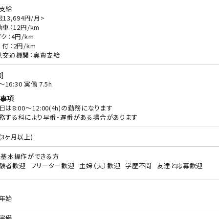
支給
13,694円/月>
動車：12円/km
ク：4円/km
 付：2円/km
共交通機関：実費支給
]
0〜16:30 実働 7.5h
事項
日は8:00～12:00(4h)の勤務になります
務する科により早番・遅番がある場合があります
(3ヶ月以上)
の基本操作ができる方
験者歓迎
フリーター歓迎
主婦（夫）歓迎
学歴不問
友達と応募歓迎
年始
完備