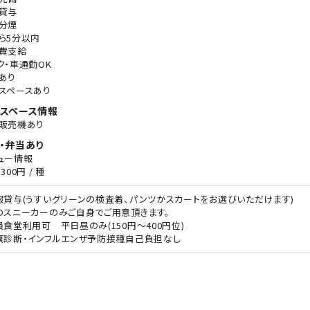
貸与
分煙
ら5分以内
費支給
ク・車通勤OK
あり
スペースあり
スペース情報
販売機あり
・弁当あり
ュー情報
300円 / 種
服貸与(うすいグリーンの検査着、パンツかスカートをお選びいただけます)
のスニーカーのみご自身でご用意頂きます。
員食堂利用可 平日昼のみ(150円～400円位)
康診断・インフルエンザ予防接種自己負担なし