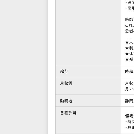
・医
・簡
医師
これ
患者
★未
★制
★休
★残
給与
時給 
月収例
月収
月25
勤務地
静岡
各種手当
備考
・時
・駐