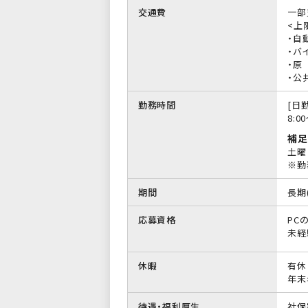
交通費
一部
<上限
・自
・バイ
・原
・公
勤務時間
[日勤
8:0
補足
土曜
※勤
期間
長期
応募資格
PC
未経
休暇
有休
年末
待遇・福利厚生
社保