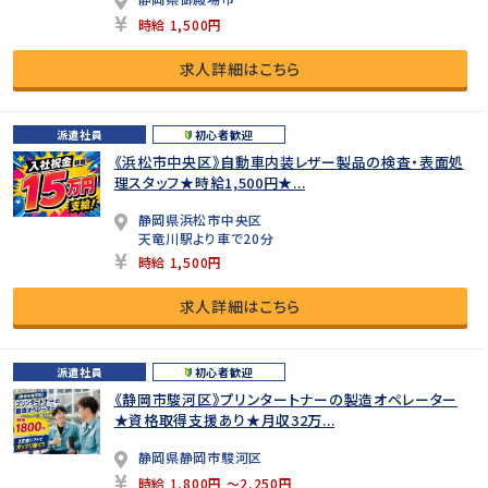
時給 1,500円
求人詳細はこちら
派遣社員
初心者歓迎
《浜松市中央区》自動車内装レザー製品の検査・表面処
理スタッフ★時給1,500円★...
静岡県浜松市中央区
天竜川駅より車で20分
時給 1,500円
求人詳細はこちら
派遣社員
初心者歓迎
《静岡市駿河区》プリンタートナーの製造オペレーター
★資格取得支援あり★月収32万...
静岡県静岡市駿河区
時給 1,800円 ～2,250円