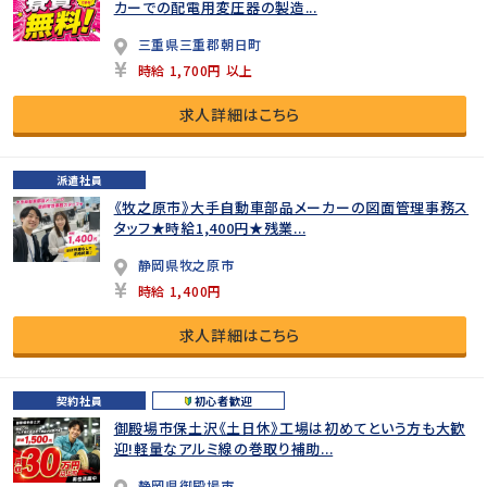
カーでの配電用変圧器の製造...
三重県三重郡朝日町
時給 1,700円 以上
求人詳細はこちら
派遣社員
《牧之原市》大手自動車部品メーカーの図面管理事務ス
タッフ★時給1,400円★残業...
静岡県牧之原市
時給 1,400円
求人詳細はこちら
契約社員
初心者歓迎
御殿場市保土沢《土日休》工場は初めてという方も大歓
迎!軽量なアルミ線の巻取り補助...
静岡県御殿場市