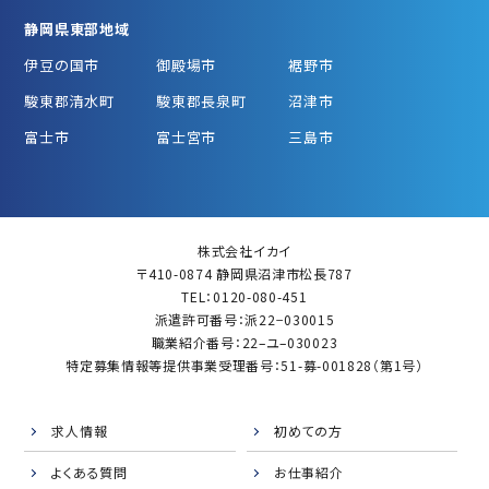
静岡県東部地域
伊豆の国市
御殿場市
裾野市
駿東郡清水町
駿東郡長泉町
沼津市
富士市
富士宮市
三島市
株式会社イカイ
〒410-0874 静岡県沼津市松長787
TEL：0120-080-451
派遣許可番号：派22−030015
職業紹介番号：22–ユ–030023
特定募集情報等提供事業受理番号：51-募-001828（第1号）
求人情報
初めての方
よくある質問
お仕事紹介