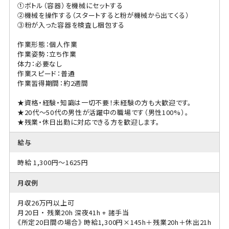
①ボトル（容器）を機械にセットする
②機械を操作する（スタートすると粉が機械から出てくる）
③粉が入った容器を検査し梱包する
作業形態：個人作業
作業姿勢：立ち作業
体力：必要なし
作業スピード：普通
作業習得期間：約2週間
★資格・経験・知識は一切不要！未経験の方も大歓迎です。
★20代〜50代の男性が活躍中の職場です（男性100%）。
★残業・休日出勤に対応できる方を歓迎します。
給与
時給 1,300円～1625円
月収例
月収26万円以上可
月20日 ・ 残業20h 深夜41h + 諸手当
《所定20日間の場合》 時給1,300円×145h＋残業20h＋休出21h