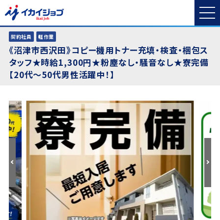
契約社員
軽作業
《沼津市西沢田》コピー機用トナー充填・検査・梱包ス
タッフ★時給1,300円★粉塵なし・騒音なし★寮完備
【20代〜50代男性活躍中！】