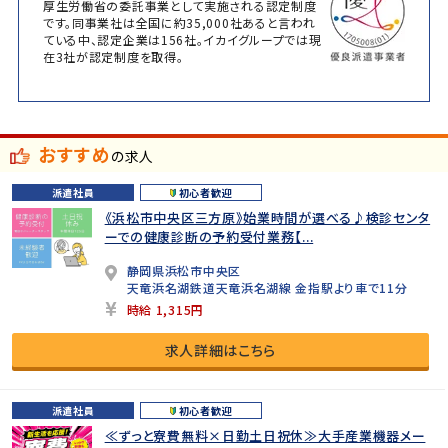
厚生労働省の委託事業として実施される認定制度
です。同事業社は全国に約35,000社あると言われ
ている中、認定企業は156社。イカイグループでは現
在3社が認定制度を取得。
おすすめ
の求人
派遣社員
初心者歓迎
《浜松市中央区三方原》始業時間が選べる♪検診センタ
ーでの健康診断の予約受付業務【...
静岡県浜松市中央区
天竜浜名湖鉄道天竜浜名湖線 金指駅より車で11分
時給 1,315円
求人詳細はこちら
派遣社員
初心者歓迎
≪ずっと寮費無料×日勤土日祝休≫大手産業機器メー