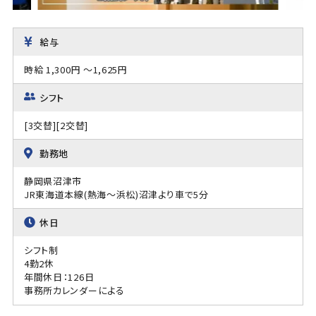
給与
時給 1,300円 ～1,625円
シフト
[3交替][2交替]
勤務地
静岡県沼津市
JR東海道本線(熱海～浜松)沼津より車で5分
休日
シフト制
4勤2休
年間休日：126日
事務所カレンダーによる