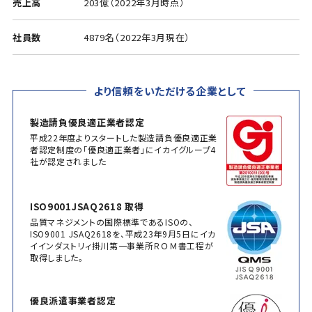
売上高
203億（2022年3月時点）
社員数
4879名（2022年3月現在）
より信頼をいただける企業として
製造請負優良適正業者認定
平成22年度よりスタートした製造請負優良適正業
者認定制度の「優良適正業者」にイカイグループ4
社が認定されました
ISO9001JSAQ2618 取得
品質マネジメントの国際標準であるISOの、
ISO9001 JSAQ2618を、平成23年9月5日にイカ
イインダストリィ掛川第一事業所ＲＯＭ書工程が
取得しました。
優良派遣事業者認定