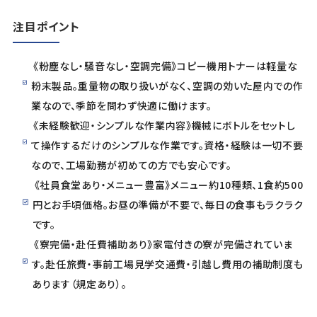
注目ポイント
《粉塵なし・騒音なし・空調完備》コピー機用トナーは軽量な
粉末製品。重量物の取り扱いがなく、空調の効いた屋内での作
業なので、季節を問わず快適に働けます。
《未経験歓迎・シンプルな作業内容》機械にボトルをセットし
て操作するだけのシンプルな作業です。資格・経験は一切不要
なので、工場勤務が初めての方でも安心です。
《社員食堂あり・メニュー豊富》メニュー約10種類、1食約500
円とお手頃価格。お昼の準備が不要で、毎日の食事もラクラク
です。
《寮完備・赴任費補助あり》家電付きの寮が完備されていま
す。赴任旅費・事前工場見学交通費・引越し費用の補助制度も
あります（規定あり）。