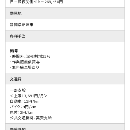
日＋深夜労働41h＝268,450円
勤務地
静岡県沼津市
各種手当
備考
・時間外、深夜割増25%
・作業服無償貸与
・無料駐車場あり
交通費
一部支給
＜上限13,694円/月＞
自動車：12円/km
バイク：4円/km
原付：2円/km
公共交通機関：実費支給
勤務時間