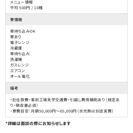
メニュー情報
平均 500円 / 10種
寮情報
車持ち込みOK
寮あり
電子レンジ
冷蔵庫
車持ち込み
洗濯機
ガスレンジ
エアコン
オール電化
備考
・赴任旅費・事前工場見学交通費・引越し費用補助あり（規定あ
り・領収書必須）
・寮費目安：月額50,000円〜65,000円（水光熱は別途実費）
*詳細は面談の際にお知らせします