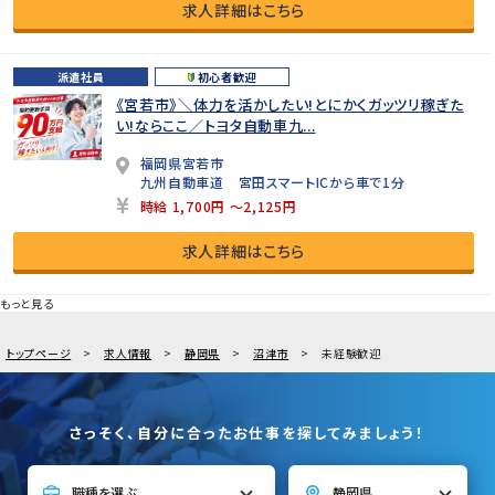
求人詳細はこちら
派遣社員
初心者歓迎
《宮若市》＼体力を活かしたい!とにかくガッツリ稼ぎた
い!ならここ／トヨタ自動車九...
福岡県宮若市
九州自動車道 宮田スマートICから車で1分
時給 1,700円 ～2,125円
求人詳細はこちら
もっと見る
トップページ
求人情報
静岡県
沼津市
未経験歓迎
さっそく、自分に合ったお仕事を探してみましょう！