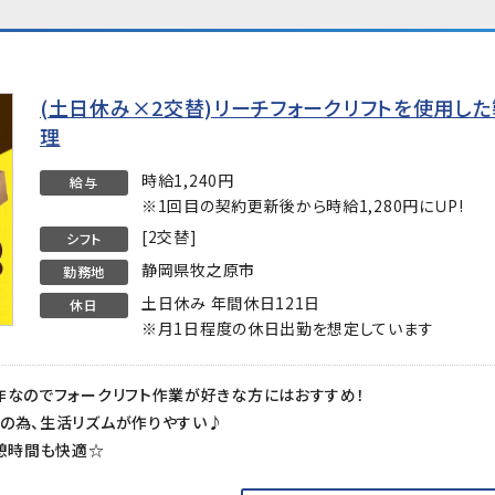
(土日休み×2交替)リーチフォークリフトを使用し
理
時給1,240円
給与
※1回目の契約更新後から時給1,280円にＵP!
[2交替]
シフト
静岡県牧之原市
勤務地
土日休み 年間休日121日
休日
※月1日程度の休日出勤を想定しています
作なのでフォークリフト作業が好きな方にはおすすめ！
の為、生活リズムが作りやすい♪
休憩時間も快適☆