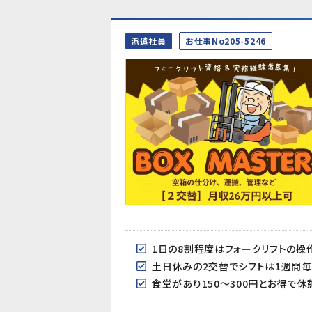
派遣社員
お仕事No205-5246
1日の8割程度はフォークリフトの操
土日休みの2交替でシフトは1週間毎
食堂があり150～300円とお得で