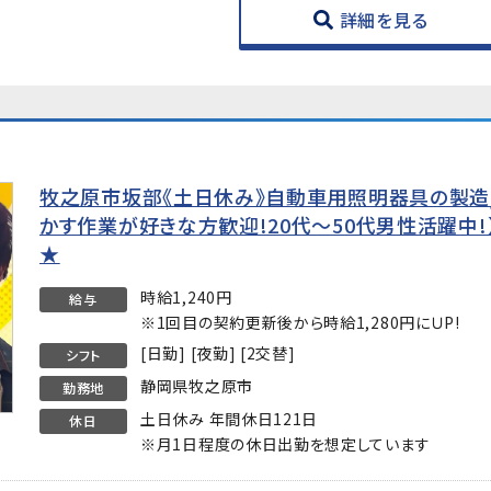
詳細を見る
牧之原市坂部《土日休み》自動車用照明器具の製造
かす作業が好きな方歓迎!20代～50代男性活躍中
★
時給1,240円
給与
※1回目の契約更新後から時給1,280円にＵP!
[日勤] [夜勤] [2交替]
シフト
静岡県牧之原市
勤務地
土日休み 年間休日121日
休日
※月1日程度の休日出勤を想定しています