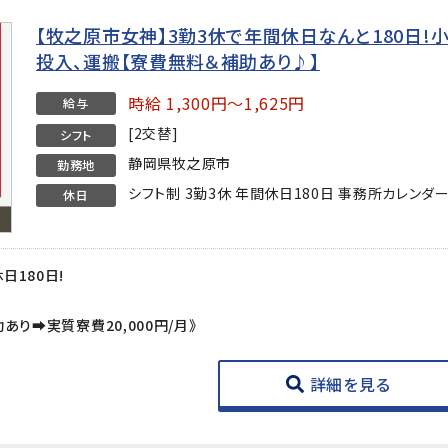
【牧之原市女神】3勤3休で年間休日なんと180日!
投入、運搬【寮費無料＆補助あり♪】
時給 1,300円～1,625円
給与
[2交替]
シフト
静岡県牧之原市
勤務地
シフト制 3勤3休 年間休日180日 事務所カレンダ
休日
日180日!
あり➡実質寮費20,000円/月》
詳細を見る