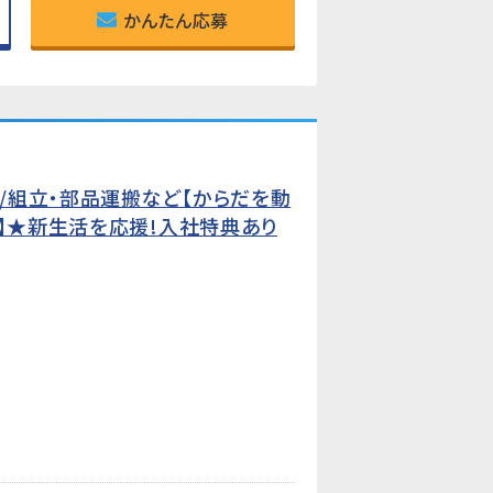
かんたん応募
/組立・部品運搬など【からだを動
!】★新生活を応援!入社特典あり