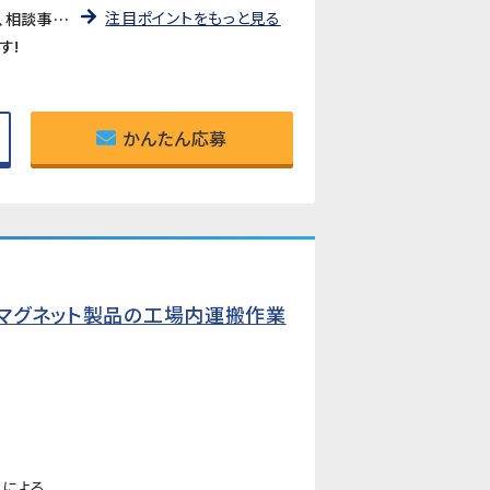
注目ポイントをもっと見る
未経験者大歓迎!7割以上の方が未経験からスタートし、活躍されています!弊社管理者が常駐していますので、相談事などもし易い環境です
す!
かんたん応募
!マグネット製品の工場内運搬作業
ーによる