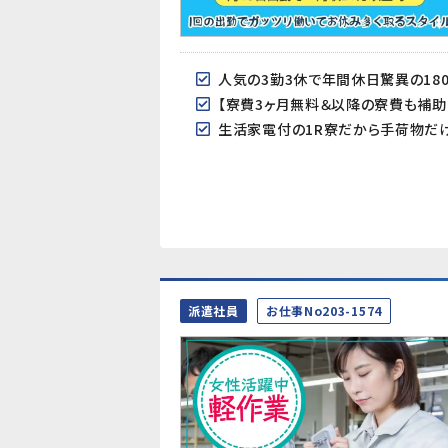
人気の3勤3休で年間休日驚異の180
【寮費3ヶ月無料＆以降の寮費も補助あり
生活家電付の1R寮だから手荷物だ
派遣社員
お仕事No203-1574