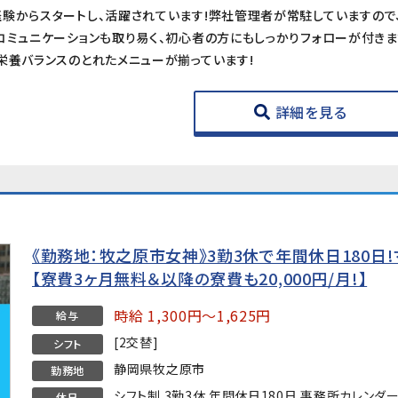
コミュニケーションも取り易く、初心者の方にもしっかりフォローが付きま
栄養バランスのとれたメニューが揃っています!
詳細を見る
《勤務地：牧之原市女神》3勤3休で年間休日180日
【寮費3ヶ月無料＆以降の寮費も20,000円/月!】
時給 1,300円～1,625円
給与
[2交替]
シフト
静岡県牧之原市
勤務地
シフト制 3勤3休 年間休日180日 事務所カレンダ
休日