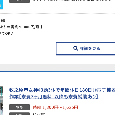
日!!
➡実質20,000円/月!】
けでOK♪
詳細を見る
牧之原市女神《3勤3休で年間休日180日!》電子
作業【寮費3ヶ月無料!以降も寮費補助あり】
時給 1,300円～1,625円
給与
[2交替]