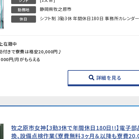
シフト
静岡県牧之原市
勤務地
シフト制 3勤3休 年間休日180日 事務所カレンダ
休日
上在籍中
付きで寮費は格安20,000円♪
000円/月がもらえる
詳細を見る
牧之原市女神【3勤3休で年間休日180日!!】電子
換、設備点検作業《寮費無料3ヶ月＆以降も寮費20,0