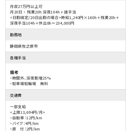
月収27万円以上可
月20日 ・ 残業20h 深夜104h + 諸手当
<日勤固定/20日出勤の場合>時給1,240円×160h＋残業20h＋
深夜手当104h＋休出8h＝234,000円
勤務地
静岡県牧之原市
各種手当
備考
・時間外、深夜割増25%
・駐車場駐輪場 無料
交通費
一部支給
<上限13,694円/月>
・自動車：12円/km
・バイク：4円/km
・原 付：2円/km