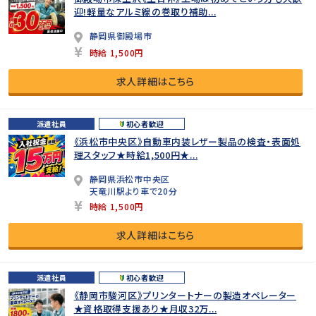
迎!軽量なアルミ線の巻取り補助...
静岡県御殿場市
時給 1,500円
求人詳細はこちら
派遣社員
初心者歓迎
《浜松市中央区》自動車内装レザー製品の検査・表面処
理スタッフ★時給1,500円★...
静岡県浜松市中央区
天竜川駅より車で20分
時給 1,500円
求人詳細はこちら
派遣社員
初心者歓迎
《静岡市駿河区》プリンタートナーの製造オペレーター
★資格取得支援あり★月収32万...