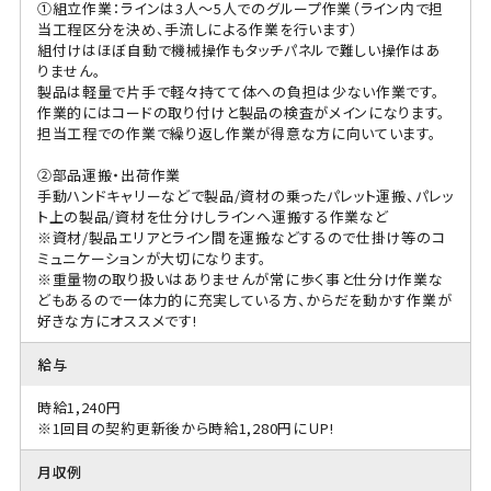
①組立作業：ラインは3人～5人でのグループ作業（ライン内で担
当工程区分を決め、手流しによる作業を行います）
組付けはほぼ自動で機械操作もタッチパネルで難しい操作はあ
りません。
製品は軽量で片手で軽々持てて体への負担は少ない作業です。
作業的にはコードの取り付けと製品の検査がメインになります。
担当工程での作業で繰り返し作業が得意な方に向いています。
②部品運搬・出荷作業
手動ハンドキャリーなどで製品/資材の乗ったパレット運搬、パレッ
ト上の製品/資材を仕分けしラインへ運搬する作業など
※資材/製品エリアとライン間を運搬などするので仕掛け等のコ
ミュニケーションが大切になります。
※重量物の取り扱いはありませんが常に歩く事と仕分け作業な
どもあるので一体力的に充実している方、からだを動かす作業が
好きな方にオススメです!
給与
時給1,240円
※1回目の契約更新後から時給1,280円にＵP!
月収例