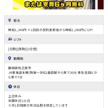
給与
時給1,240円 ※1回目の契約更新後から時給1,280円にＵP!
シフト
[日勤][夜勤][2交替]
勤務地
静岡県牧之原市
JR東海道本線(熱海～浜松)島田駅から車で20分 東名吉田ICか
ら車で7分
休日
土日休み
年間休日121日
※月1日程度の休日出勤を想定しています