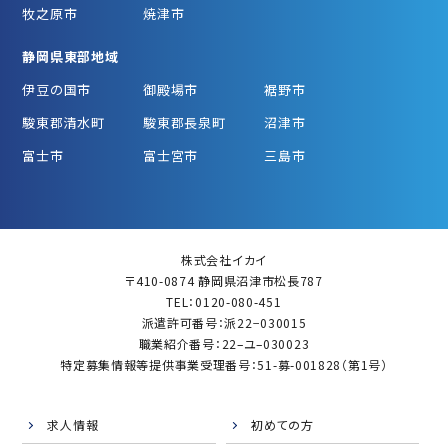
牧之原市
焼津市
静岡県東部地域
伊豆の国市
御殿場市
裾野市
駿東郡清水町
駿東郡長泉町
沼津市
富士市
富士宮市
三島市
株式会社イカイ
〒410-0874 静岡県沼津市松長787
TEL：0120-080-451
派遣許可番号：派22−030015
職業紹介番号：22–ユ–030023
特定募集情報等提供事業受理番号：51-募-001828（第1号）
求人情報
初めての方