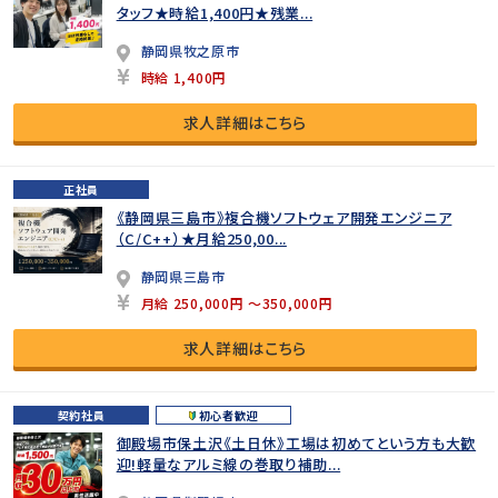
タッフ★時給1,400円★残業...
静岡県牧之原市
時給 1,400円
求人詳細はこちら
正社員
《静岡県三島市》複合機ソフトウェア開発エンジニア
（C/C++）★月給250,00...
静岡県三島市
月給 250,000円 ～350,000円
求人詳細はこちら
契約社員
初心者歓迎
御殿場市保土沢《土日休》工場は初めてという方も大歓
迎!軽量なアルミ線の巻取り補助...