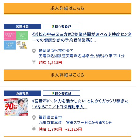
求人詳細はこちら
派遣社員
初心者歓迎
《浜松市中央区三方原》始業時間が選べる♪検診センタ
ーでの健康診断の予約受付業務【...
静岡県浜松市中央区
天竜浜名湖鉄道天竜浜名湖線 金指駅より車で11分
時給 1,315円
求人詳細はこちら
派遣社員
初心者歓迎
《宮若市》＼体力を活かしたい!とにかくガッツリ稼ぎた
い!ならここ／トヨタ自動車九...
福岡県宮若市
九州自動車道 宮田スマートICから車で1分
時給 1,700円 ～2,125円