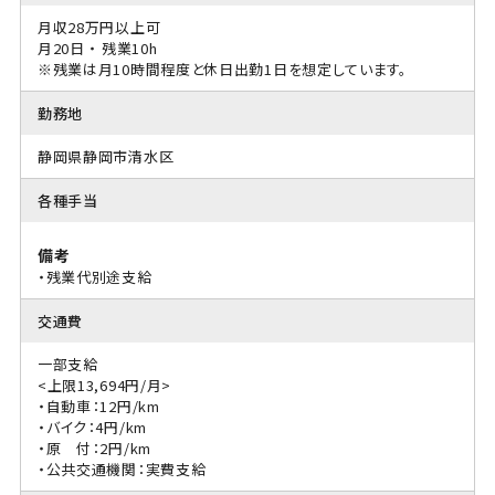
月収28万円以上可
月20日 ・ 残業10h
※残業は月10時間程度と休日出勤1日を想定しています。
勤務地
静岡県静岡市清水区
各種手当
備考
・残業代別途支給
交通費
一部支給
<上限13,694円/月>
・自動車：12円/km
・バイク：4円/km
・原 付：2円/km
・公共交通機関：実費支給