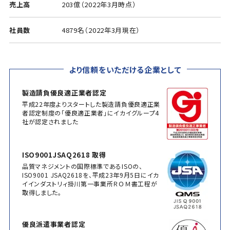
売上高
203億（2022年3月時点）
社員数
4879名（2022年3月現在）
より信頼をいただける企業として
製造請負優良適正業者認定
平成22年度よりスタートした製造請負優良適正業
者認定制度の「優良適正業者」にイカイグループ4
社が認定されました
ISO9001JSAQ2618 取得
品質マネジメントの国際標準であるISOの、
ISO9001 JSAQ2618を、平成23年9月5日にイカ
イインダストリィ掛川第一事業所ＲＯＭ書工程が
取得しました。
優良派遣事業者認定