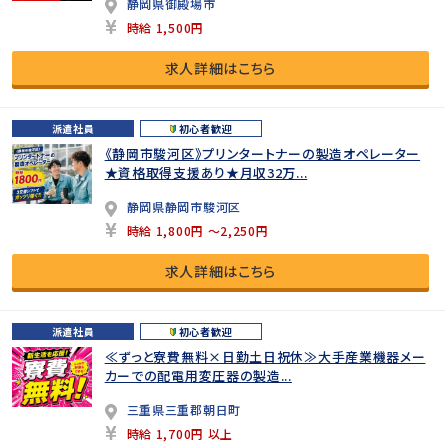
静岡県御殿場市
時給 1,500円
求人詳細はこちら
派遣社員
初心者歓迎
《静岡市駿河区》プリンタートナーの製造オペレーター
★資格取得支援あり★月収32万...
静岡県静岡市駿河区
時給 1,800円 ～2,250円
求人詳細はこちら
派遣社員
初心者歓迎
≪ずっと寮費無料×日勤土日祝休≫大手産業機器メー
カーでの配電用変圧器の製造...
三重県三重郡朝日町
時給 1,700円 以上