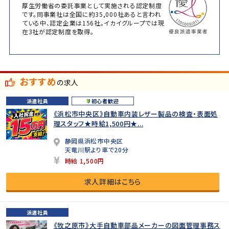
厚生労働省の委託事業として実施される認定制度
です。同事業社は全国に約35,000社あると言われ
ている中、認定企業は156社。イカイグループでは現
在3社が認定制度を取得。
おすすめ
の求人
派遣社員
初心者歓迎
《浜松市中央区》自動車内装レザー製品の検査・表面処
理スタッフ★時給1,500円★...
静岡県浜松市中央区
天竜川駅より車で20分
時給 1,500円
求人詳細はこちら
派遣社員
《牧之原市》大手自動車部品メーカーの図面管理事務ス