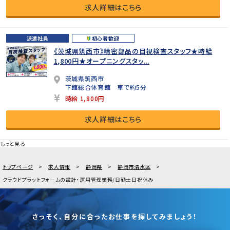
求人詳細はこちら
派遣社員
初心者歓迎
《茨城県筑西市》精密部品の目視検査スタッフ★時給
1,800円★オープニングスタッ...
茨城県筑西市
下館総合体育館 車で約5分
時給 1,800円
求人詳細はこちら
もっと見る
トップページ
求人情報
静岡県
静岡市清水区
クラウドプラットフォームの設計・運用管理業務/日勤土日祝休み
さっそく、自分に合ったお仕事を探してみましょう！