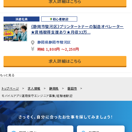
求人詳細はこちら
派遣社員
初心者歓迎
《静岡市駿河区》プリンタートナーの製造オペレーター
★資格取得支援あり★月収32万...
静岡県静岡市駿河区
時給 1,800円 ～2,250円
求人詳細はこちら
もっと見る
トップページ
求人情報
静岡県
磐田市
モバイルアプリ運用保守エンジニア募集/経験者歓迎
さっそく、自分に合ったお仕事を探してみましょう！