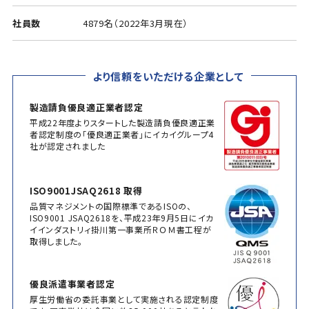
社員数
4879名（2022年3月現在）
より信頼をいただける企業として
製造請負優良適正業者認定
平成22年度よりスタートした製造請負優良適正業
者認定制度の「優良適正業者」にイカイグループ4
社が認定されました
ISO9001JSAQ2618 取得
品質マネジメントの国際標準であるISOの、
ISO9001 JSAQ2618を、平成23年9月5日にイカ
イインダストリィ掛川第一事業所ＲＯＭ書工程が
取得しました。
優良派遣事業者認定
厚生労働省の委託事業として実施される認定制度