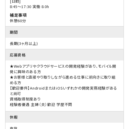
[日勤]
8:45〜17:30 実働 8.0h
補足事項
休憩60分
期間
長期(3ヶ月以上)
応募資格
★Webアプリやクラウドサービスの開発経験があり、モバイル開
発に興味のある方
★お客様と直接やり取りしながら進める仕事に前向きに取り組
める方
【歓迎要件】AndroidまたはiOSいずれかの開発実務経験がある
と尚可
資格取得制度あり
経験者優遇
主婦（夫）歓迎
学歴不問
休暇
有休