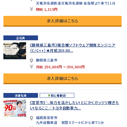
天竜浜名湖鉄道天竜浜名湖線 金指駅より車で11分
時給 1,315円
求人詳細はこちら
正社員
《静岡県三島市》複合機ソフトウェア開発エンジニア
（C/C++）★月給250,00...
静岡県三島市
月給 250,000円 ～350,000円
求人詳細はこちら
派遣社員
初心者歓迎
《宮若市》＼体力を活かしたい!とにかくガッツリ稼ぎた
い!ならここ／トヨタ自動車九...
福岡県宮若市
九州自動車道 宮田スマートICから車で1分