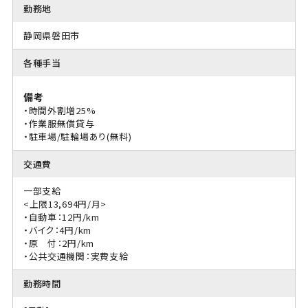
勤務地
静岡県磐田市
各種手当
備考
・時間外割増25%
・作業服無償貸与
・駐車場/駐輪場あり(無料)
交通費
一部支給
<上限13,694円/月>
・自動車：12円/km
・バイク：4円/km
・原 付：2円/km
・公共交通機関：実費支給
勤務時間