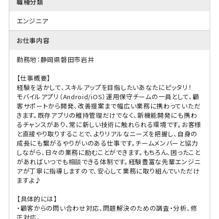
職種分類
エンジニア
お仕事内容
勤務地：静岡県磐田市岩井
【仕事概要】
経験を活かして、スキルアップを目指したいあなたにピッタリ！
モバイルアプリ（Android/iOS）運用保守チームの一員として、顧
客サポートから開発、改善提案まで幅広い業務に携わっていただ
きます。既存アプリの維持管理だけでなく、新機能開発にも携わ
るチャンスがあり、常に新しい技術に触れられる環境です。お客様
と直接やり取りすることで、よりリアルなニーズを把握し、自身の
成長にも繋がるやりがいのある仕事です。チームメンバーと協力
しながら、日々の業務に励むことができます。もちろん、困ったこと
があればいつでも相談できる体制です。経験豊富な先輩エンジニ
アが丁寧に指導しますので、安心して業務に取り組んでいただけ
ますよ♪
【具体的には】
・顧客からの問い合わせ対応、問題解決のための調査・分析、修
正対応。