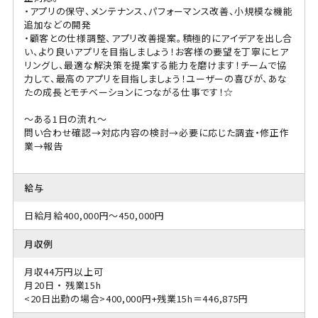
・アプリの保守、メンテナンス、パフォーマンス改善、小規模な機能
追加などの開発
・顧客との仕様調整、アプリ改善提案。積極的にアイデアを出し合
い、より良いアプリを目指しましょう！お客様の要望を丁寧にヒア
リングし、最適な解決策を提案する能力を磨けます！チームで協
力して、最高のアプリを目指しましょう！ユーザーの喜びが、あな
たの成長とモチベーションにつながる仕事です！☆
～ある1日の流れ～
問い合わせ確認→対応内容の検討→必要に応じた調査・修正作
業→報告
給与
日給月給400,000円～450,000円
月収例
月収44万円以上可
月20日 ・ 残業15h
<20日出勤の場合>400,000円+残業15h＝446,875円