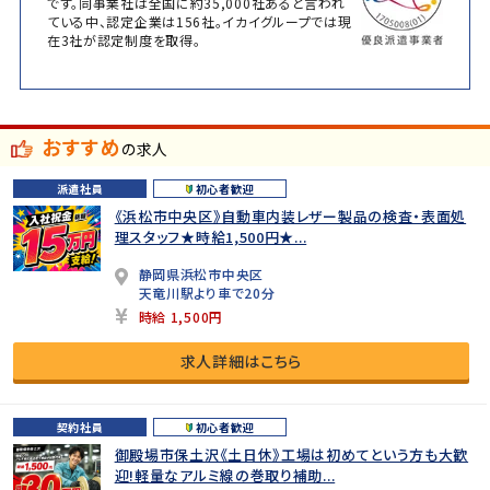
です。同事業社は全国に約35,000社あると言われ
ている中、認定企業は156社。イカイグループでは現
在3社が認定制度を取得。
おすすめ
の求人
派遣社員
初心者歓迎
《浜松市中央区》自動車内装レザー製品の検査・表面処
理スタッフ★時給1,500円★...
静岡県浜松市中央区
天竜川駅より車で20分
時給 1,500円
求人詳細はこちら
契約社員
初心者歓迎
御殿場市保土沢《土日休》工場は初めてという方も大歓
迎!軽量なアルミ線の巻取り補助...