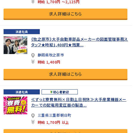
時給 1,700円 ～2,125円
求人詳細はこちら
派遣社員
《牧之原市》大手自動車部品メーカーの図面管理事務ス
タッフ★時給1,400円★残業...
静岡県牧之原市
時給 1,400円
求人詳細はこちら
派遣社員
初心者歓迎
≪ずっと寮費無料×日勤土日祝休≫大手産業機器メー
カーでの配電用変圧器の製造...
三重県三重郡朝日町
時給 1,700円 以上