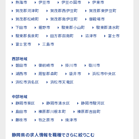
熱海市
伊豆市
伊豆の国市
伊東市
賀茂郡河津町
賀茂郡西伊豆町
賀茂郡東伊豆町
賀茂郡松崎町
賀茂郡南伊豆町
御殿場市
下田市
裾野市
駿東郡小山町
駿東郡清水町
駿東郡長泉町
田方郡函南町
沼津市
富士市
富士宮市
三島市
西部地域
磐田市
御前崎市
掛川市
菊川市
湖西市
周智郡森町
袋井市
浜松市中央区
浜松市浜名区
浜松市天竜区
中部地域
静岡市葵区
静岡市清水区
静岡市駿河区
島田市
榛原郡川根本町
榛原郡吉田町
藤枝市
牧之原市
焼津市
静岡県の求人情報を職種でさらに絞りこむ