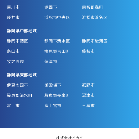
菊川市
湖西市
周智郡森町
袋井市
浜松市中央区
浜松市浜名区
静岡県中部地域
静岡市葵区
静岡市清水区
静岡市駿河区
島田市
榛原郡吉田町
藤枝市
牧之原市
焼津市
静岡県東部地域
伊豆の国市
御殿場市
裾野市
駿東郡清水町
駿東郡長泉町
沼津市
富士市
富士宮市
三島市
株式会社イカイ