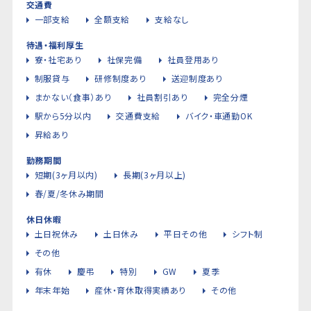
交通費
一部支給
全額支給
支給なし
待遇・福利厚生
寮・社宅あり
社保完備
社員登用あり
制服貸与
研修制度あり
送迎制度あり
まかない（食事）あり
社員割引あり
完全分煙
駅から5分以内
交通費支給
バイク・車通勤OK
昇給あり
勤務期間
短期(3ヶ月以内)
長期(3ヶ月以上)
春/夏/冬休み期間
休日休暇
土日祝休み
土日休み
平日その他
シフト制
その他
有休
慶弔
特別
GW
夏季
年末年始
産休・育休取得実績あり
その他