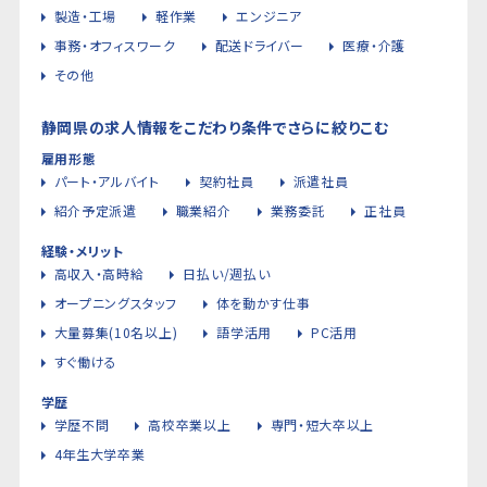
製造・工場
軽作業
エンジニア
事務・オフィスワーク
配送ドライバー
医療・介護
その他
静岡県の求人情報をこだわり条件でさらに絞りこむ
雇用形態
パート・アルバイト
契約社員
派遣社員
紹介予定派遣
職業紹介
業務委託
正社員
経験・メリット
高収入・高時給
日払い/週払い
オープニングスタッフ
体を動かす仕事
大量募集(10名以上)
語学活用
PC活用
すぐ働ける
学歴
学歴不問
高校卒業以上
専門・短大卒以上
4年生大学卒業