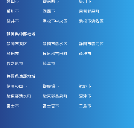
磐田市
御前崎市
掛川市
菊川市
湖西市
周智郡森町
袋井市
浜松市中央区
浜松市浜名区
静岡県中部地域
静岡市葵区
静岡市清水区
静岡市駿河区
島田市
榛原郡吉田町
藤枝市
牧之原市
焼津市
静岡県東部地域
伊豆の国市
御殿場市
裾野市
駿東郡清水町
駿東郡長泉町
沼津市
富士市
富士宮市
三島市