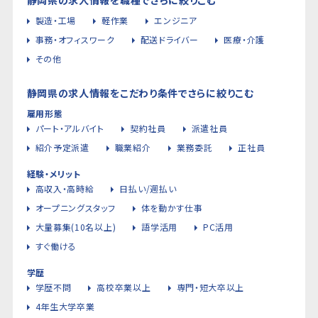
製造・工場
軽作業
エンジニア
事務・オフィスワーク
配送ドライバー
医療・介護
その他
静岡県の求人情報をこだわり条件でさらに絞りこむ
雇用形態
パート・アルバイト
契約社員
派遣社員
紹介予定派遣
職業紹介
業務委託
正社員
経験・メリット
高収入・高時給
日払い/週払い
オープニングスタッフ
体を動かす仕事
大量募集(10名以上)
語学活用
PC活用
すぐ働ける
学歴
学歴不問
高校卒業以上
専門・短大卒以上
4年生大学卒業