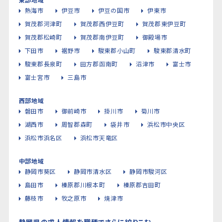
熱海市
伊豆市
伊豆の国市
伊東市
賀茂郡河津町
賀茂郡西伊豆町
賀茂郡東伊豆町
賀茂郡松崎町
賀茂郡南伊豆町
御殿場市
下田市
裾野市
駿東郡小山町
駿東郡清水町
駿東郡長泉町
田方郡函南町
沼津市
富士市
富士宮市
三島市
西部地域
磐田市
御前崎市
掛川市
菊川市
湖西市
周智郡森町
袋井市
浜松市中央区
浜松市浜名区
浜松市天竜区
中部地域
静岡市葵区
静岡市清水区
静岡市駿河区
島田市
榛原郡川根本町
榛原郡吉田町
藤枝市
牧之原市
焼津市
静岡県の求人情報を職種でさらに絞りこむ