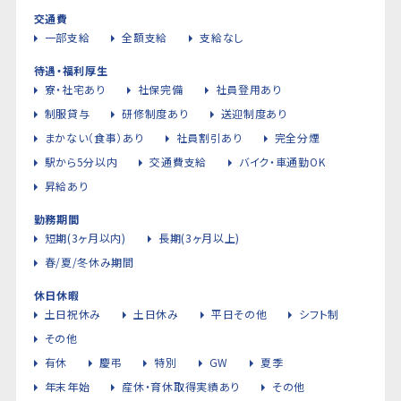
交通費
一部支給
全額支給
支給なし
待遇・福利厚生
寮・社宅あり
社保完備
社員登用あり
制服貸与
研修制度あり
送迎制度あり
まかない（食事）あり
社員割引あり
完全分煙
駅から5分以内
交通費支給
バイク・車通勤OK
昇給あり
勤務期間
短期(3ヶ月以内)
長期(3ヶ月以上)
春/夏/冬休み期間
休日休暇
土日祝休み
土日休み
平日その他
シフト制
その他
有休
慶弔
特別
GW
夏季
年末年始
産休・育休取得実績あり
その他