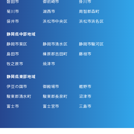
磐田市
御前崎市
掛川市
菊川市
湖西市
周智郡森町
袋井市
浜松市中央区
浜松市浜名区
静岡県中部地域
静岡市葵区
静岡市清水区
静岡市駿河区
島田市
榛原郡吉田町
藤枝市
牧之原市
焼津市
静岡県東部地域
伊豆の国市
御殿場市
裾野市
駿東郡清水町
駿東郡長泉町
沼津市
富士市
富士宮市
三島市