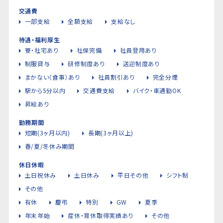
交通費
一部支給
全額支給
支給なし
待遇・福利厚生
寮・社宅あり
社保完備
社員登用あり
制服貸与
研修制度あり
送迎制度あり
まかない（食事）あり
社員割引あり
完全分煙
駅から5分以内
交通費支給
バイク・車通勤OK
昇給あり
勤務期間
短期(3ヶ月以内)
長期(3ヶ月以上)
春/夏/冬休み期間
休日休暇
土日祝休み
土日休み
平日その他
シフト制
その他
有休
慶弔
特別
GW
夏季
年末年始
産休・育休取得実績あり
その他