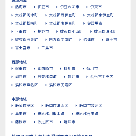
東部地域
熱海市
伊豆市
伊豆の国市
伊東市
賀茂郡河津町
賀茂郡西伊豆町
賀茂郡東伊豆町
賀茂郡松崎町
賀茂郡南伊豆町
御殿場市
下田市
裾野市
駿東郡小山町
駿東郡清水町
駿東郡長泉町
田方郡函南町
沼津市
富士市
富士宮市
三島市
西部地域
磐田市
御前崎市
掛川市
菊川市
湖西市
周智郡森町
袋井市
浜松市中央区
浜松市浜名区
浜松市天竜区
中部地域
静岡市葵区
静岡市清水区
静岡市駿河区
島田市
榛原郡川根本町
榛原郡吉田町
藤枝市
牧之原市
焼津市