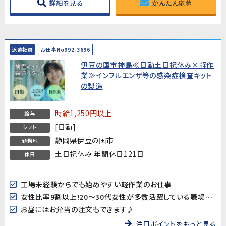
詳細を見る
かんたん応募
派遣社員
お仕事No992-3696
伊豆の国市神島≪日勤土日祝休み×軽作
業≫インフルエンザ等の感染症検査キット
の製造
時給1,250円以上
給与
[日勤]
シフト
静岡県伊豆の国市
勤務地
土日祝休み 年間休日121日
休日
工場未経験からでも始めやすい軽作業のお仕事
女性比率9割以上!20～30代女性が多数活躍している職場です♪
お昼にはお弁当の注文もできます♪
注目ポイントをもっと見る