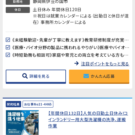
静岡県伊豆の国市
勤務地
土日休み 年間休日120日
休日
※祝日は就業カレンダーによる（出勤日と休日が混
在） 事務所カレンダーによる
《未経験歓迎・先輩が丁寧に教えます》教育研修制度が充実しているので、製造・検査業務が初めての方も安心してスタートできます。アットホームな職場で長く働きやすい環境です。
《医療・バイオ分野の製品に携われるやりがい》医療やバイオ分野で使用されるマイクロ流路チップの品質を守る、社会に貢献できるお仕事です。クリーンルームでの作業で清潔な環境が保たれています。
《時短勤務も相談可》家庭や育児との両立を考えている方も歓迎。時短勤務のご相談に対応しています。家庭都合での休みも取りやすい職場です。
注目ポイントをもっと見る
詳細を見る
かんたん応募
契約社員
お仕事No21-4465
【年間休日132日】人気の日勤土日休み!コ
インランドリー用大型洗濯機の洗浄、運搬
作業