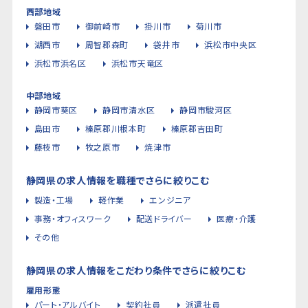
西部地域
磐田市
御前崎市
掛川市
菊川市
湖西市
周智郡森町
袋井市
浜松市中央区
浜松市浜名区
浜松市天竜区
中部地域
静岡市葵区
静岡市清水区
静岡市駿河区
島田市
榛原郡川根本町
榛原郡吉田町
藤枝市
牧之原市
焼津市
静岡県の求人情報を職種でさらに絞りこむ
製造・工場
軽作業
エンジニア
事務・オフィスワーク
配送ドライバー
医療・介護
その他
静岡県の求人情報をこだわり条件でさらに絞りこむ
雇用形態
パート・アルバイト
契約社員
派遣社員