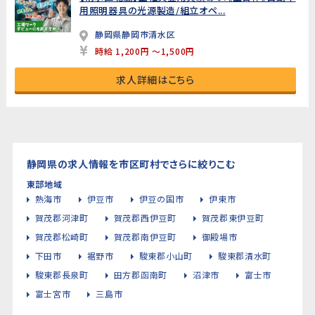
用照明器具の光源製造/組立オペ...
静岡県静岡市清水区
時給 1,200円 ～1,500円
求人詳細はこちら
静岡県の求人情報を市区町村でさらに絞りこむ
東部地域
熱海市
伊豆市
伊豆の国市
伊東市
賀茂郡河津町
賀茂郡西伊豆町
賀茂郡東伊豆町
賀茂郡松崎町
賀茂郡南伊豆町
御殿場市
下田市
裾野市
駿東郡小山町
駿東郡清水町
駿東郡長泉町
田方郡函南町
沼津市
富士市
富士宮市
三島市