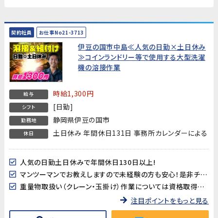
契約社員
お仕事No21-3713
伊豆の国市中島≪人気の日勤×土日休み
≫コインランドリー等で使用する大型洗濯
機の溶接作業
時給1,300円
給与
[日勤]
シフト
静岡県伊豆の国市
勤務地
土日休み 年間休日131日 事務所カレンダーによる
休日
人気の日勤土日休みで年間休日130日以上!
マンツーマンでお教えしますので未経験の方も安心！是非チャレンジしてみてください！
重量物取扱い（クレーン・玉掛け）作業については資格取得支援が有ります！
注目ポイントをもっと見る