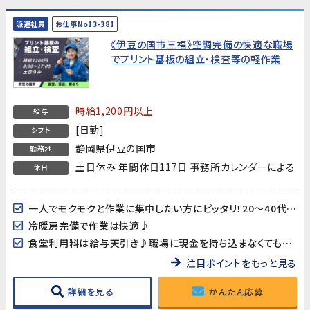
派遣社員
お仕事No13-381
《伊豆の国市三福》空調完備の快適な職場
でプリント基板の組立・検査等の軽作業
時給1,200円以上
給与
[日勤]
シフト
静岡県伊豆の国市
勤務地
土日休み 年間休日117日 事務所カレンダーによる
休日
一人でモクモクと作業に集中したい方にピッタリ！20～40代男女多数活躍中!!
冷暖房完備で作業は快適♪
食堂利用料は給与天引き♪職場に現金を持ち込まなくても大丈夫♪
注目ポイントをもっと見る
詳細を見る
かんたん応募