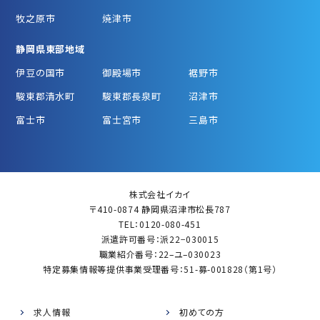
牧之原市
焼津市
静岡県東部地域
伊豆の国市
御殿場市
裾野市
駿東郡清水町
駿東郡長泉町
沼津市
富士市
富士宮市
三島市
株式会社イカイ
〒410-0874 静岡県沼津市松長787
TEL：0120-080-451
派遣許可番号：派22−030015
職業紹介番号：22–ユ–030023
特定募集情報等提供事業受理番号：51-募-001828（第1号）
求人情報
初めての方