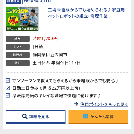
派遣社員
お仕事No13-4112
工場未経験からでも始められる♪家庭用
ペットロボットの組立・修理作業
時給1,200円
給与
[日勤]
シフト
静岡県伊豆の国市
勤務地
土日休み 年間休日117日
休日
マンツーマンで教えてもらえるから未経験からでも安心♪
日勤土日休みで月収22万円以上可!
冷暖房完備のキレイな職場で快適に働けます♪
注目ポイントをもっと見る
詳細を見る
かんたん応募