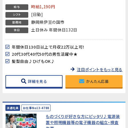
時給1,190円
給与
[日勤]
シフト
静岡県伊豆の国市
勤務地
土日休み 年間休日132日
休日
年間休日130日以上で月収22万以上可！
20代30代40代50代の男性活躍中★
髪型自由♪ひげもOK♪
注目ポイントをもっと見る
詳細を見る
かんたん応募
派遣社員
お仕事No13-4788
ものづくりが好きな方にピッタリ♪電源装
置や照明機器等の電子機器の組立・検査