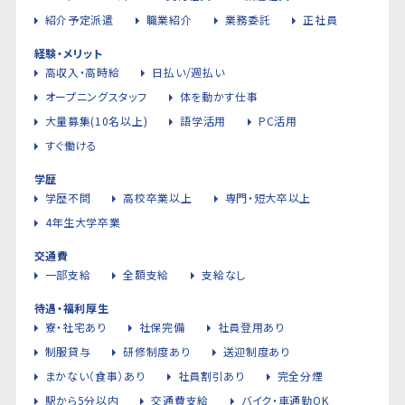
紹介予定派遣
職業紹介
業務委託
正社員
経験・メリット
高収入・高時給
日払い/週払い
オープニングスタッフ
体を動かす仕事
大量募集(10名以上)
語学活用
PC活用
すぐ働ける
学歴
学歴不問
高校卒業以上
専門・短大卒以上
4年生大学卒業
交通費
一部支給
全額支給
支給なし
待遇・福利厚生
寮・社宅あり
社保完備
社員登用あり
制服貸与
研修制度あり
送迎制度あり
まかない（食事）あり
社員割引あり
完全分煙
駅から5分以内
交通費支給
バイク・車通勤OK