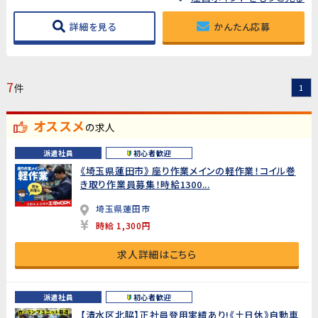
詳細を見る
かんたん応募
7
件
1
オススメ
の求人
派遣社員
初心者歓迎
《埼玉県蓮田市》 座り作業メインの軽作業！コイル巻
き取り作業員募集！時給1300...
埼玉県蓮田市
時給 1,300円
求人詳細はこちら
派遣社員
初心者歓迎
【清水区北脇】正社員登用実績あり!《土日休》自動車