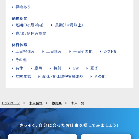
昇給あり
勤務期間
短期(3ヶ月以内)
長期(3ヶ月以上)
春/夏/冬休み期間
休日休暇
土日祝休み
土日休み
平日その他
シフト制
その他
有休
慶弔
特別
GW
夏季
年末年始
産休・育休取得実績あり
その他
トップページ
求人情報
静岡県
求人一覧
さっそく、自分に合ったお仕事を探してみましょう！