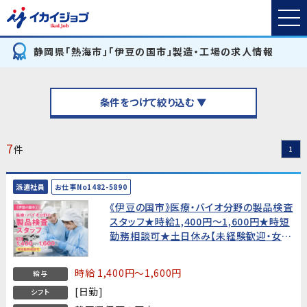
静岡県「熱海市」「伊豆の国市」製造・工場の求人情報
条件をつけて絞り込む ▼
7
件
1
派遣社員
お仕事No1482-5890
《伊豆の国市》医療・バイオ分野の製品検査
スタッフ★時給1,400円〜1,600円★時短
勤務相談可★土日休み【未経験歓迎・女性
活躍中！】
時給 1,400円～1,600円
給与
[日勤]
シフト