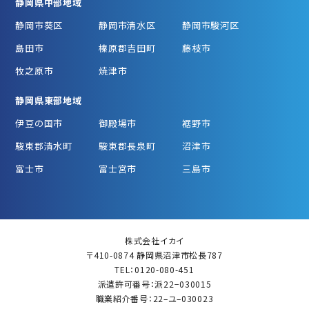
静岡県中部地域
静岡市葵区
静岡市清水区
静岡市駿河区
島田市
榛原郡吉田町
藤枝市
牧之原市
焼津市
静岡県東部地域
伊豆の国市
御殿場市
裾野市
駿東郡清水町
駿東郡長泉町
沼津市
富士市
富士宮市
三島市
株式会社イカイ
〒410-0874 静岡県沼津市松長787
TEL：0120-080-451
派遣許可番号：派22−030015
職業紹介番号：22–ユ–030023