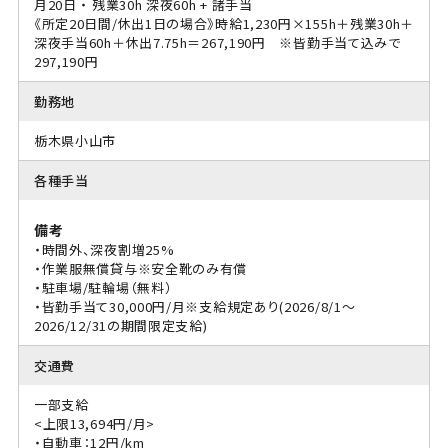
月20日 ・ 残業30h 深夜60h + 諸手当
《所定20日間/休出1日の場合》時給1,230円×155h＋残業30h＋
深夜手当60h＋休出7.75h＝267,190円 ※皆勤手当て込みで
297,190円
勤務地
栃木県小山市
各種手当
備考
・時間外、深夜割増25%
・作業服無償貸与※安全靴のみ有償
・駐車場/駐輪場（無料）
・皆勤手当て30,000円/月※支給規定あり(2026/8/1～
2026/12/31の期間限定支給)
交通費
一部支給
<上限13,694円/月>
・自動車：12円/km