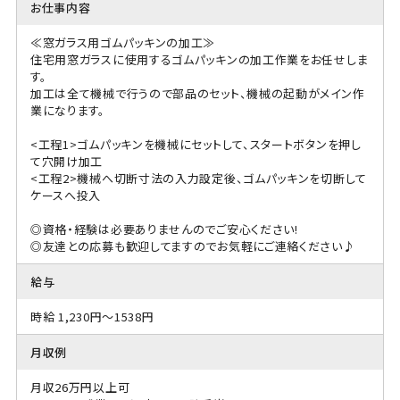
お仕事内容
≪窓ガラス用ゴムパッキンの加工≫
住宅用窓ガラスに使用するゴムパッキンの加工作業をお任せしま
す。
加工は全て機械で行うので部品のセット、機械の起動がメイン作
業になります。
<工程1>ゴムパッキンを機械にセットして、スタートボタンを押し
て穴開け加工
<工程2>機械へ切断寸法の入力設定後、ゴムパッキンを切断して
ケースへ投入
◎資格・経験は必要ありませんのでご安心ください!
◎友達との応募も歓迎してますのでお気軽にご連絡ください♪
給与
時給 1,230円～1538円
月収例
月収26万円以上可