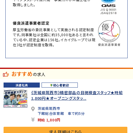
取得しました。
優良派遣事業者認定
厚生労働省の委託事業として実施される認定制度
です。同事業社は全国に約35,000社あると言われ
ている中、認定企業は156社。イカイグループでは現
在3社が認定制度を取得。
おすすめ
の求人
派遣社員
初心者歓迎
《茨城県筑西市》精密部品の目視検査スタッフ★時給
1,800円★オープニングスタッ...
茨城県筑西市
下館総合体育館 車で約5分
時給 1,800円
求人詳細はこちら