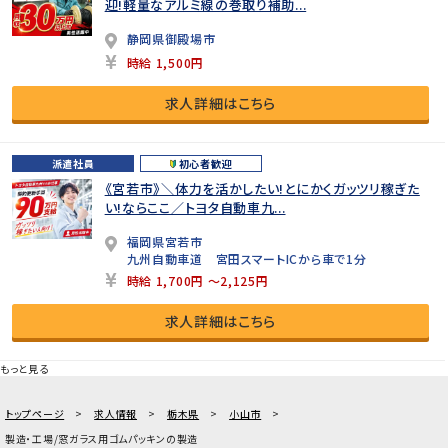
迎!軽量なアルミ線の巻取り補助...
静岡県御殿場市
時給 1,500円
求人詳細はこちら
派遣社員
初心者歓迎
《宮若市》＼体力を活かしたい!とにかくガッツリ稼ぎた
い!ならここ／トヨタ自動車九...
福岡県宮若市
九州自動車道 宮田スマートICから車で1分
時給 1,700円 ～2,125円
求人詳細はこちら
もっと見る
トップページ
求人情報
栃木県
小山市
製造・工場/窓ガラス用ゴムパッキンの製造