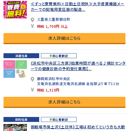
≪ずっと寮費無料×日勤土日祝休≫大手産業機器メー
カーでの配電用変圧器の製造...
三重県三重郡朝日町
時給 1,700円 以上
求人詳細はこちら
派遣社員
初心者歓迎
《浜松市中央区三方原》始業時間が選べる♪検診センタ
ーでの健康診断の予約受付業務【...
静岡県浜松市中央区
天竜浜名湖鉄道天竜浜名湖線 金指駅より車で11分
時給 1,315円
求人詳細はこちら
契約社員
初心者歓迎
御殿場市保土沢《土日休》工場は初めてという方も大歓