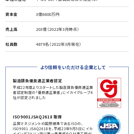
資本金
3億6800万円
売上高
203億（2022年3月時点）
社員数
4879名（2022年3月現在）
より信頼をいただける企業として
製造請負優良適正業者認定
平成22年度よりスタートした製造請負優良適正業
者認定制度の「優良適正業者」にイカイグループ4
社が認定されました
ISO9001JSAQ2618 取得
品質マネジメントの国際標準であるISOの、
ISO9001 JSAQ2618を、平成23年9月5日にイカ
イインダストリィ掛川第一事業所ＲＯＭ書工程が