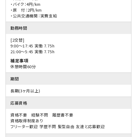
・バイク：4円/km
・原 付：2円/km
・公共交通機関：実費支給
勤務時間
[2交替]
9:00〜17:45 実働 7.75h
21:00〜5:45 実働 7.75h
補足事項
休憩時間60分
期間
長期(3ヶ月以上)
応募資格
資格不要 経験不問 履歴書不要
資格取得制度あり
フリーター歓迎
学歴不問
髪型自由
友達と応募歓迎