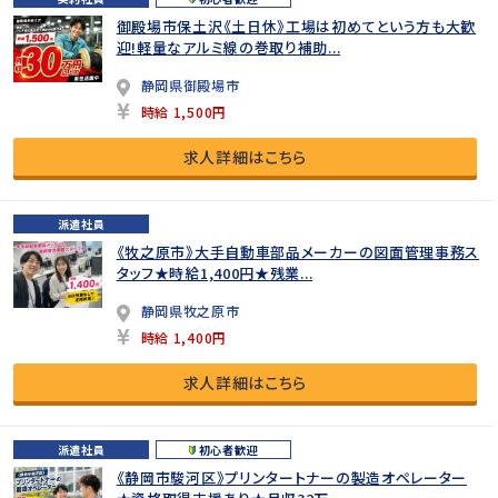
御殿場市保土沢《土日休》工場は初めてという方も大歓
迎!軽量なアルミ線の巻取り補助...
静岡県御殿場市
時給 1,500円
求人詳細はこちら
派遣社員
《牧之原市》大手自動車部品メーカーの図面管理事務ス
タッフ★時給1,400円★残業...
静岡県牧之原市
時給 1,400円
求人詳細はこちら
派遣社員
初心者歓迎
《静岡市駿河区》プリンタートナーの製造オペレーター