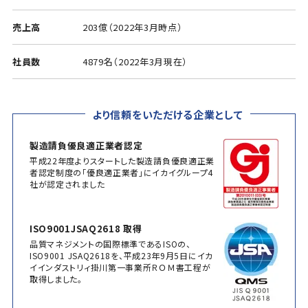
売上高
203億（2022年3月時点）
社員数
4879名（2022年3月現在）
より信頼をいただける企業として
製造請負優良適正業者認定
平成22年度よりスタートした製造請負優良適正業
者認定制度の「優良適正業者」にイカイグループ4
社が認定されました
ISO9001JSAQ2618 取得
品質マネジメントの国際標準であるISOの、
ISO9001 JSAQ2618を、平成23年9月5日にイカ
イインダストリィ掛川第一事業所ＲＯＭ書工程が
取得しました。