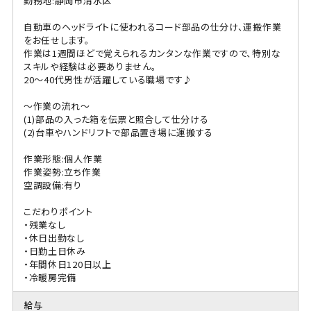
勤務地:静岡市清水区
自動車のヘッドライトに使われるコード部品の仕分け、運搬作業
をお任せします。
作業は1週間ほどで覚えられるカンタンな作業ですので、特別な
スキルや経験は必要ありません。
20～40代男性が活躍している職場です♪
～作業の流れ～
(1)部品の入った箱を伝票と照合して仕分ける
(2)台車やハンドリフトで部品置き場に運搬する
作業形態:個人作業
作業姿勢:立ち作業
空調設備:有り
こだわりポイント
・残業なし
・休日出勤なし
・日勤土日休み
・年間休日120日以上
・冷暖房完備
給与