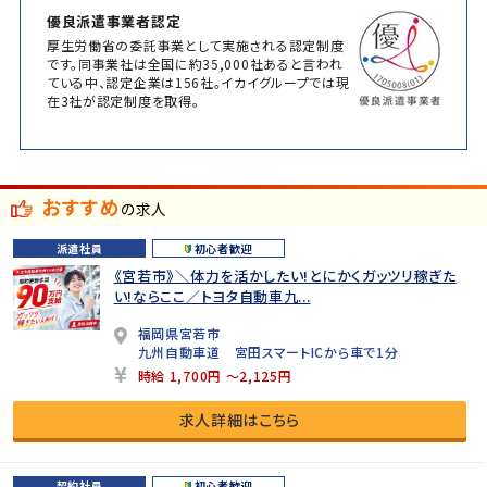
優良派遣事業者認定
厚生労働省の委託事業として実施される認定制度
です。同事業社は全国に約35,000社あると言われ
ている中、認定企業は156社。イカイグループでは現
在3社が認定制度を取得。
おすすめ
の求人
派遣社員
初心者歓迎
《宮若市》＼体力を活かしたい!とにかくガッツリ稼ぎた
い!ならここ／トヨタ自動車九...
福岡県宮若市
九州自動車道 宮田スマートICから車で1分
時給 1,700円 ～2,125円
求人詳細はこちら
契約社員
初心者歓迎