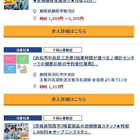
★資格取得支援あり★月収32万...
静岡県静岡市駿河区
時給 1,800円 ～2,250円
求人詳細はこちら
派遣社員
初心者歓迎
《浜松市中央区三方原》始業時間が選べる♪検診センタ
ーでの健康診断の予約受付業務【...
静岡県浜松市中央区
天竜浜名湖鉄道天竜浜名湖線 金指駅より車で11分
時給 1,315円
求人詳細はこちら
派遣社員
初心者歓迎
《茨城県筑西市》精密部品の目視検査スタッフ★時給
1,800円★オープニングスタッ...