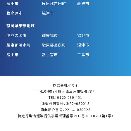
島田市
榛原郡吉田町
藤枝市
牧之原市
焼津市
静岡県東部地域
伊豆の国市
御殿場市
裾野市
駿東郡清水町
駿東郡長泉町
沼津市
富士市
富士宮市
三島市
株式会社イカイ
〒410-0874 静岡県沼津市松長787
TEL：0120-080-451
派遣許可番号：派22−030015
職業紹介番号：22–ユ–030023
特定募集情報等提供事業受理番号：51-募-001828（第1号）