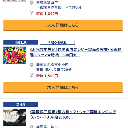
茨城県筑西市
下館総合体育館 車で約5分
時給 1,800円
求人詳細はこちら
派遣社員
初心者歓迎
《浜松市中央区》自動車内装レザー製品の検査・表面処
理スタッフ★時給1,500円★...
静岡県浜松市中央区
天竜川駅より車で20分
時給 1,500円
求人詳細はこちら
正社員
《静岡県三島市》複合機ソフトウェア開発エンジニア
（C/C++）★月給250,00...
静岡県三島市