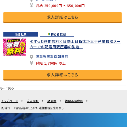
月給 250,000円 ～350,000円
求人詳細はこちら
派遣社員
初心者歓迎
≪ずっと寮費無料×日勤土日祝休≫大手産業機器メー
カーでの配電用変圧器の製造...
三重県三重郡朝日町
時給 1,700円 以上
求人詳細はこちら
もっと見る
トップページ
求人情報
静岡県
静岡市清水区
配線コード部品箱の仕分け・運搬作業/残業なし