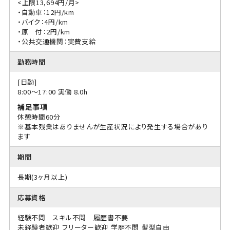
<上限13,694円/月>
・自動車：12円/km
・バイク：4円/km
・原 付：2円/km
・公共交通機関：実費支給
勤務時間
[日勤]
8:00〜17:00 実働 8.0h
補足事項
休憩時間60分
※基本残業はありませんが生産状況により発生する場合があり
ます
期間
長期(3ヶ月以上)
応募資格
経験不問 スキル不問 履歴書不要
未経験者歓迎
フリーター歓迎
学歴不問
髪型自由