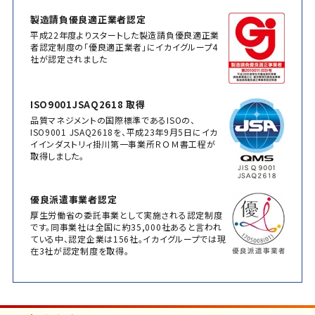
製造請負優良適正業者認定
平成22年度よりスタートした製造請負優良適正業
者認定制度の「優良適正業者」にイカイグループ4
社が認定されました
ISO9001JSAQ2618 取得
品質マネジメントの国際標準であるISOの、
ISO9001 JSAQ2618を、平成23年9月5日にイカ
イインダストリィ掛川第一事業所ＲＯＭ書工程が
取得しました。
優良派遣事業者認定
厚生労働省の委託事業として実施される認定制度
です。同事業社は全国に約35,000社あると言われ
ている中、認定企業は156社。イカイグループでは現
在3社が認定制度を取得。