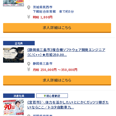
茨城県筑西市
下館総合体育館 車で約5分
時給 1,800円
求人詳細はこちら
正社員
《静岡県三島市》複合機ソフトウェア開発エンジニア
（C/C++）★月給250,00...
静岡県三島市
月給 250,000円 ～350,000円
求人詳細はこちら
派遣社員
初心者歓迎
《宮若市》＼体力を活かしたい!とにかくガッツリ稼ぎた
い!ならここ／トヨタ自動車九...
福岡県宮若市