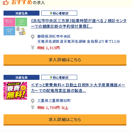
おすすめ
の求人
派遣社員
初心者歓迎
《浜松市中央区三方原》始業時間が選べる♪検診センタ
ーでの健康診断の予約受付業務【...
静岡県浜松市中央区
天竜浜名湖鉄道天竜浜名湖線 金指駅より車で11分
時給 1,315円
求人詳細はこちら
派遣社員
初心者歓迎
≪ずっと寮費無料×日勤土日祝休≫大手産業機器メー
カーでの配電用変圧器の製造...
三重県三重郡朝日町
時給 1,700円 以上
求人詳細はこちら