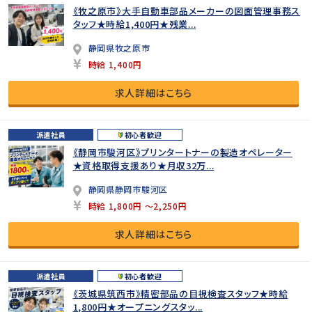
《牧之原市》大手自動車部品メーカーの図面管理事務ス
タッフ★時給1,400円★残業...
静岡県牧之原市
時給 1,400円
求人詳細はこちら
派遣社員
初心者歓迎
《静岡市駿河区》プリンタートナーの製造オペレーター
★資格取得支援あり★月収32万...
静岡県静岡市駿河区
時給 1,800円 ～2,250円
求人詳細はこちら
派遣社員
初心者歓迎
《茨城県筑西市》精密部品の目視検査スタッフ★時給
1,800円★オープニングスタッ...