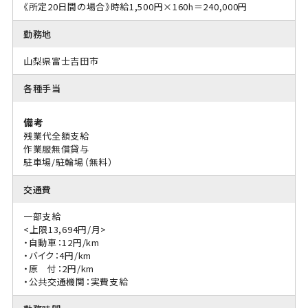
《所定20日間の場合》時給1,500円×160h＝240,000円
勤務地
山梨県富士吉田市
各種手当
備考
残業代全額支給
作業服無償貸与
駐車場/駐輪場（無料）
交通費
一部支給
<上限13,694円/月>
・自動車：12円/km
・バイク：4円/km
・原 付：2円/km
・公共交通機関：実費支給