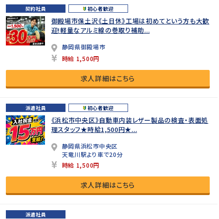
契約社員
初心者歓迎
御殿場市保土沢《土日休》工場は初めてという方も大歓
迎!軽量なアルミ線の巻取り補助...
静岡県御殿場市
時給 1,500円
求人詳細はこちら
派遣社員
初心者歓迎
《浜松市中央区》自動車内装レザー製品の検査・表面処
理スタッフ★時給1,500円★...
静岡県浜松市中央区
天竜川駅より車で20分
時給 1,500円
求人詳細はこちら
派遣社員