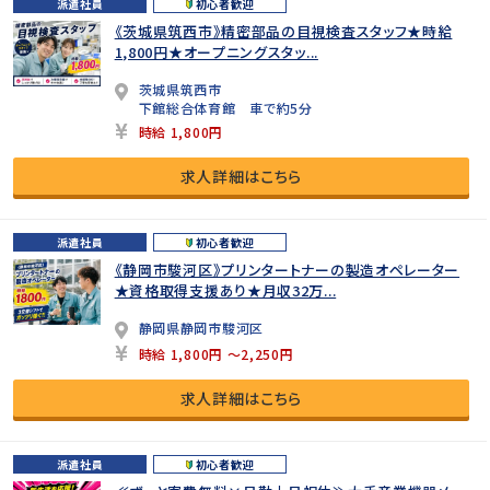
派遣社員
初心者歓迎
《茨城県筑西市》精密部品の目視検査スタッフ★時給
1,800円★オープニングスタッ...
茨城県筑西市
下館総合体育館 車で約5分
時給 1,800円
求人詳細はこちら
派遣社員
初心者歓迎
《静岡市駿河区》プリンタートナーの製造オペレーター
★資格取得支援あり★月収32万...
静岡県静岡市駿河区
時給 1,800円 ～2,250円
求人詳細はこちら
派遣社員
初心者歓迎