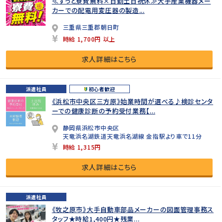
≪ずっと寮費無料×日勤土日祝休≫大手産業機器メー
カーでの配電用変圧器の製造...
三重県三重郡朝日町
時給 1,700円 以上
求人詳細はこちら
派遣社員
初心者歓迎
《浜松市中央区三方原》始業時間が選べる♪検診センタ
ーでの健康診断の予約受付業務【...
静岡県浜松市中央区
天竜浜名湖鉄道天竜浜名湖線 金指駅より車で11分
時給 1,315円
求人詳細はこちら
派遣社員
《牧之原市》大手自動車部品メーカーの図面管理事務ス
タッフ★時給1,400円★残業...