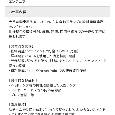
エンジニア
お仕事内容
大手自動車部品メーカーの、主に自動車ランプの設計開発業務
をお任せします。
仕様整合や構造検討、解析、評価、図面作成までの一連の工程に
携われます。
【具体的な業務】
・仕様調整：クライアントと打合せ（WEB・対面）
・詳細設計：CATIAを使用した構造検討・設計
・評価試験：試作品を使って試験、またはシミュレーションソフトを
使って解析
・資料作成：ExcelやPowerPointでの報告資料作成
【具体的な製品例】
・ヘッドランプ等の機能を搭載した大型ランプ
・ワイヤーハーネス等の内外装部品
・プレス金型 等
【職場環境】
◎チームでの協力体制がしっかり整っており、わからないことがあ
ってもすぐに相談できる安心の職場環境です。