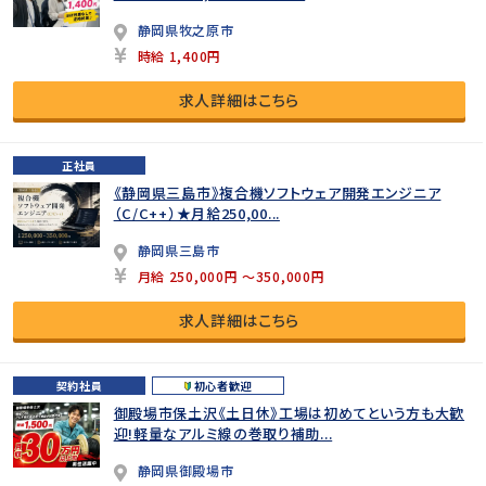
静岡県牧之原市
時給 1,400円
求人詳細はこちら
正社員
《静岡県三島市》複合機ソフトウェア開発エンジニア
（C/C++）★月給250,00...
静岡県三島市
月給 250,000円 ～350,000円
求人詳細はこちら
契約社員
初心者歓迎
御殿場市保土沢《土日休》工場は初めてという方も大歓
迎!軽量なアルミ線の巻取り補助...
静岡県御殿場市