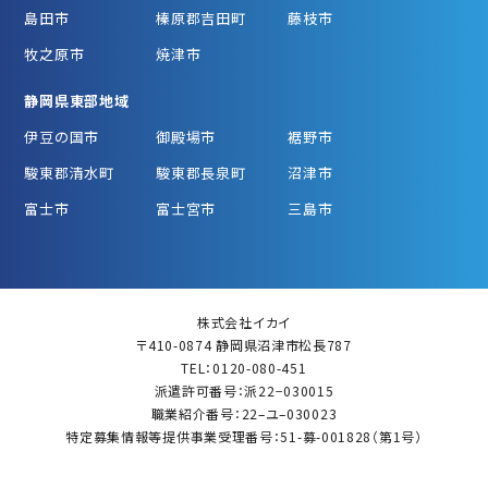
島田市
榛原郡吉田町
藤枝市
牧之原市
焼津市
静岡県東部地域
伊豆の国市
御殿場市
裾野市
駿東郡清水町
駿東郡長泉町
沼津市
富士市
富士宮市
三島市
株式会社イカイ
〒410-0874 静岡県沼津市松長787
TEL：0120-080-451
派遣許可番号：派22−030015
職業紹介番号：22–ユ–030023
特定募集情報等提供事業受理番号：51-募-001828（第1号）