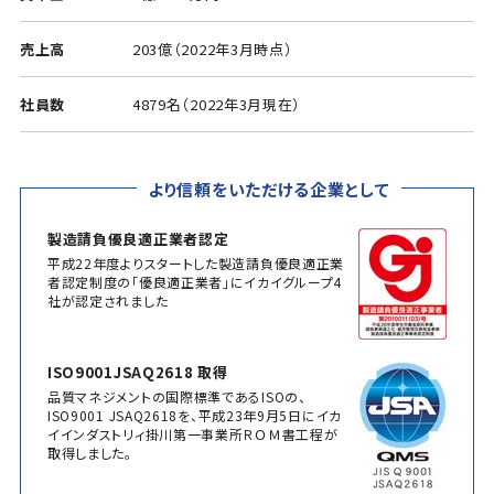
売上高
203億（2022年3月時点）
社員数
4879名（2022年3月現在）
より信頼をいただける企業として
製造請負優良適正業者認定
平成22年度よりスタートした製造請負優良適正業
者認定制度の「優良適正業者」にイカイグループ4
社が認定されました
ISO9001JSAQ2618 取得
品質マネジメントの国際標準であるISOの、
ISO9001 JSAQ2618を、平成23年9月5日にイカ
イインダストリィ掛川第一事業所ＲＯＭ書工程が
取得しました。