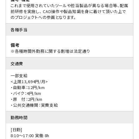
これまで使用されていたツールや担当製品が異なる場合等、配属
前研修を実施し、 CAD操作や製品知識を身に着けて頂いた上で
のプロジェクトへの参画となります。
各種手当
備考
※各種時間外勤務に関する割増は法定通り
交通費
一部支給
<上限13,694円/月>
・自動車：12円/km
・バイク：4円/km
・原 付：2円/km
・公共交通機関：実費支給
勤務時間
[日勤]
8:10〜17:00 実働 8h