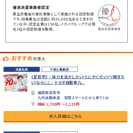
優良派遣事業者認定
厚生労働省の委託事業として実施される認定制度
です。同事業社は全国に約35,000社あると言われ
ている中、認定企業は156社。イカイグループでは現
在3社が認定制度を取得。
おすすめ
の求人
派遣社員
初心者歓迎
《宮若市》＼体力を活かしたい!とにかくガッツリ稼ぎた
い!ならここ／トヨタ自動車九...
福岡県宮若市
九州自動車道 宮田スマートICから車で1分
時給 1,700円 ～2,125円
求人詳細はこちら