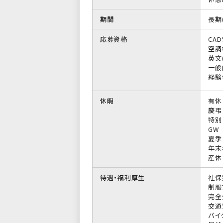
期間
長期
応募資格
CAD
空調
英文
一般
経験
休暇
有休
慶弔
特別
GW
夏季
年末
産休
待遇・福利厚生
社保
制服
完全
交通
バイ