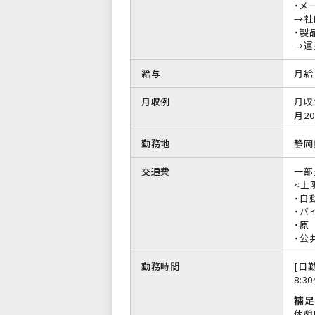
・メ
→社
・製
→運
給与
月給 
月収例
月収
月20
勤務地
静岡
交通費
一部
<上限
・自
・バイ
・原
・公
勤務時間
[日勤
8:3
補足
休憩