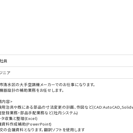
社員
ジニア
市清水区の大手空調機メーカーでのお仕事になります。
機器設計の補助業務をお任せします。
務内容>
験用治具や既にある部品の寸法変更の計画、作図など(CAD:AutoCAD,Solidwo
面登録業務・部品手配業務など(社内システム)
タ収集と整理(Excel)
資料作成補助(PowerPoint)
文の会議資料となります。翻訳ソフトを使用します