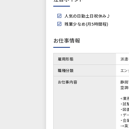
人気の日勤土日祝休み♪
残業少なめ(月5時間程)
お仕事情報
雇用形態
派遣
職種分類
エン
お仕事内容
静岡
空調
<業
・試
・図
・デー
・会議
→英