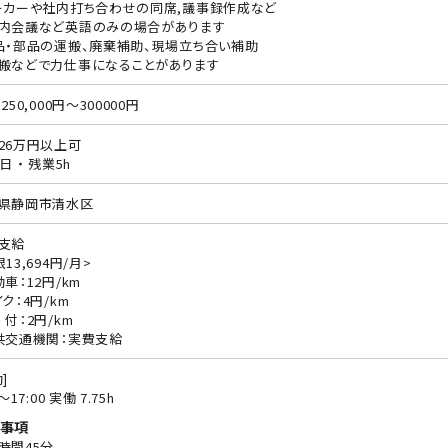
ーカーや社内打ち合わせの同席,議事録作成など
内会議など英語のみの場合があります
品・部品の運搬、廃棄補助、現場立ち合い補助
搬などで力仕事になることがあります
250,000円～300000円
26万円以上可
日 ・ 残業5h
県静岡市清水区
支給
13,694円/月>
動車：12円/km
ク：4円/km
 付：2円/km
共交通機関：実費支給
]
0〜17:00 実働 7.75h
事項
時間45分