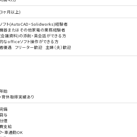
(3ヶ月以上)
ソフト(AutoCAD・Solidworks)経験者
機器またはその他家電の業務経験者
(会議資料)の添削・英会話ができる方
的なofficeソフト操作ができる方
者優遇
フリーター歓迎
主婦（夫）歓迎
年始
・育休取得実績あり
完備
貸与
分煙
費支給
ク・車通勤OK