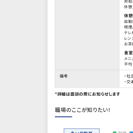
昇給
休憩
休憩
自動
喫煙
テレ
レン
お茶
食堂
メニ
平均 
備考
・社
・交
*詳細は面談の際にお知らせします
職場のここが知りたい！