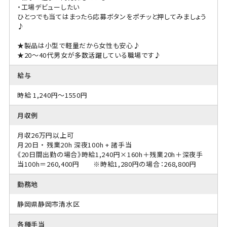
・工場デビューしたい
ひとつでも当てはまったら応募ボタンをポチッと押してみましょう
♪
★製品は小型で軽量だから女性も安心♪
★20～40代男女が多数活躍している職場です♪
給与
時給 1,240円～1550円
月収例
月収26万円以上可
月20日 ・ 残業20h 深夜100h + 諸手当
《20日間出勤の場合》時給1,240円×160h＋残業20h＋深夜手
当100h＝260,400円 ※時給1,280円の場合：268,800円
勤務地
静岡県静岡市清水区
各種手当