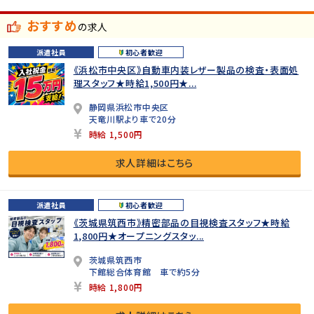
おすすめ
の求人
派遣社員
初心者歓迎
《浜松市中央区》自動車内装レザー製品の検査・表面処
理スタッフ★時給1,500円★...
静岡県浜松市中央区
天竜川駅より車で20分
時給 1,500円
求人詳細はこちら
派遣社員
初心者歓迎
《茨城県筑西市》精密部品の目視検査スタッフ★時給
1,800円★オープニングスタッ...
茨城県筑西市
下館総合体育館 車で約5分
時給 1,800円