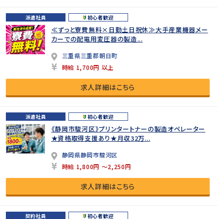
派遣社員
初心者歓迎
≪ずっと寮費無料×日勤土日祝休≫大手産業機器メー
カーでの配電用変圧器の製造...
三重県三重郡朝日町
時給 1,700円 以上
求人詳細はこちら
派遣社員
初心者歓迎
《静岡市駿河区》プリンタートナーの製造オペレーター
★資格取得支援あり★月収32万...
静岡県静岡市駿河区
時給 1,800円 ～2,250円
求人詳細はこちら
契約社員
初心者歓迎