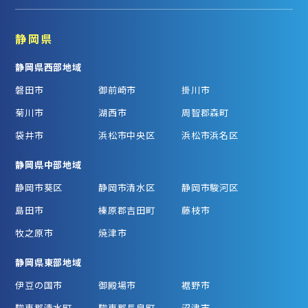
静岡県
静岡県西部地域
磐田市
御前崎市
掛川市
菊川市
湖西市
周智郡森町
袋井市
浜松市中央区
浜松市浜名区
静岡県中部地域
静岡市葵区
静岡市清水区
静岡市駿河区
島田市
榛原郡吉田町
藤枝市
牧之原市
焼津市
静岡県東部地域
伊豆の国市
御殿場市
裾野市
駿東郡清水町
駿東郡長泉町
沼津市