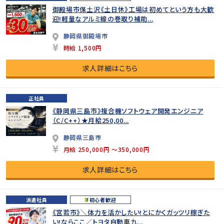
御殿場市保土沢《土日休》工場は初めてという方も大歓
迎!軽量なアルミ線の巻取り補助...
静岡県御殿場市
時給 1,500円
求人詳細はこちら
正社員
《静岡県三島市》複合機ソフトウェア開発エンジニア
（C/C++）★月給250,00...
静岡県三島市
月給 250,000円 ～350,000円
求人詳細はこちら
派遣社員
初心者歓迎
《宮若市》＼体力を活かしたい!とにかくガッツリ稼ぎた
い!ならここ／トヨタ自動車九...