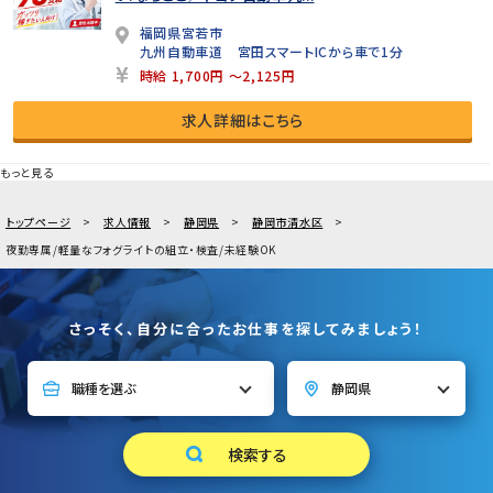
福岡県宮若市
九州自動車道 宮田スマートICから車で1分
時給 1,700円 ～2,125円
求人詳細はこちら
もっと見る
トップページ
求人情報
静岡県
静岡市清水区
夜勤専属/軽量なフォグライトの組立・検査/未経験OK
さっそく、自分に合ったお仕事を探してみましょう！