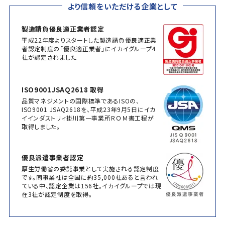
より信頼をいただける企業として
製造請負優良適正業者認定
平成22年度よりスタートした製造請負優良適正業
者認定制度の「優良適正業者」にイカイグループ4
社が認定されました
ISO9001JSAQ2618 取得
品質マネジメントの国際標準であるISOの、
ISO9001 JSAQ2618を、平成23年9月5日にイカ
イインダストリィ掛川第一事業所ＲＯＭ書工程が
取得しました。
優良派遣事業者認定
厚生労働省の委託事業として実施される認定制度
です。同事業社は全国に約35,000社あると言われ
ている中、認定企業は156社。イカイグループでは現
在3社が認定制度を取得。