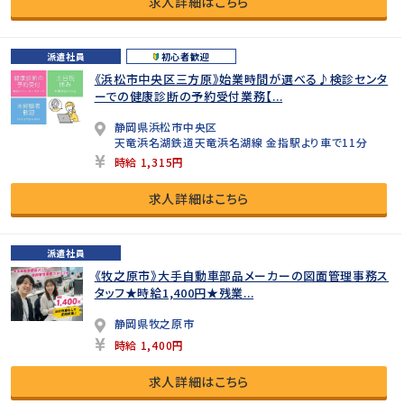
求人詳細はこちら
派遣社員
初心者歓迎
《浜松市中央区三方原》始業時間が選べる♪検診センタ
ーでの健康診断の予約受付業務【...
静岡県浜松市中央区
天竜浜名湖鉄道天竜浜名湖線 金指駅より車で11分
時給 1,315円
求人詳細はこちら
派遣社員
《牧之原市》大手自動車部品メーカーの図面管理事務ス
タッフ★時給1,400円★残業...
静岡県牧之原市
時給 1,400円
求人詳細はこちら