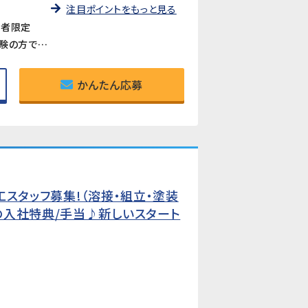
注目ポイントをもっと見る
寮者限定
《手順通りに進めるシンプルな作業》専門知識・経験一切不要。決まった手順に沿って作業を進めるため、未経験の方でも約2か月でひとり立ちできます。
かんたん応募
スタッフ募集!（溶接・組立・塗装
の入社特典/手当♪新しいスタート