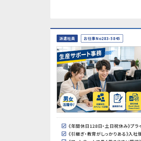
派遣社員
お仕事No283-5845
《年間休日128日・土日祝休み》プ
《引継ぎ・教育がしっかりある》入社