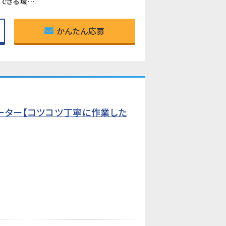
《アットホームで長く働きやすい職場》スタッフ同士の距離が近く、相談しやすい雰囲気。長期間にわたって活躍できる環境です。
かんたん応募
ーター【コツコツ丁寧に作業した