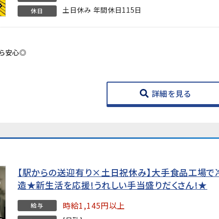
土日休み 年間休日115日
休日
！
から安心◎
詳細を見る
【駅からの送迎有り×土日祝休み】大手食品工場で
造★新生活を応援!うれしい手当盛りだくさん!★
時給1,145円以上
給与