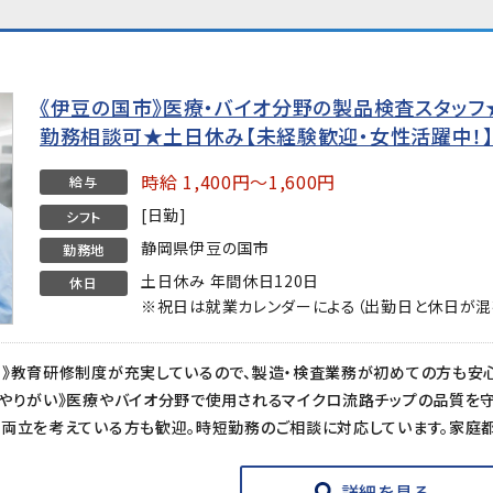
《伊豆の国市》医療・バイオ分野の製品検査スタッフ★時
勤務相談可★土日休み【未経験歓迎・女性活躍中！
時給 1,400円～1,600円
給与
[日勤]
シフト
静岡県伊豆の国市
勤務地
土日休み 年間休日120日
休日
※祝日は就業カレンダーによる（出勤日と休日が混
詳細を見る