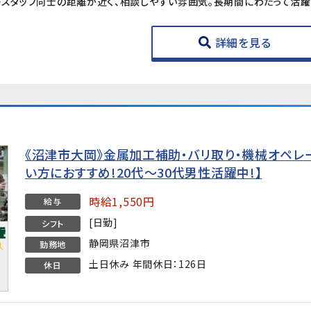
詳細を見る
《沼津市大岡》金属加工補助・バリ取り・機械オペレ
い方におすすめ!20代～30代男性活躍中!】
時給1,550円
給与
[日勤]
シフト
静岡県沼津市
勤務地
土日休み 年間休日：126日
休日