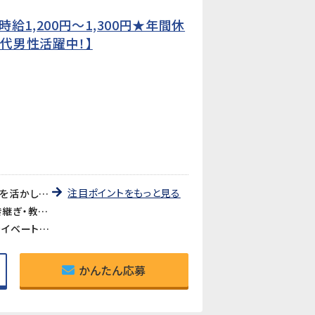
1,200円〜1,300円★年間休
0代男性活躍中！】
注目ポイントをもっと見る
《準中型免許（AT可）を活かせる仕事》2tトラックの運転業務があるため、準中型免許が必須です。運転スキルを活かしながら、部品の調達・管理・出荷までを担う幅広い業務に携われます。
《アットホームで働きやすい・しっかり教育あり》社員数約110名の落ち着いた規模の製造会社です。業務の引き継ぎ・教育制度がしっかり整っており、製造業未経験の方も安心してスタートできます。
《年間休日128日・土日祝休み》完全週休2日制（土日祝休み）で、GW・夏季・年末年始の大型連休も充実。プライベートとのバランスが取りやすい環境です。
かんたん応募