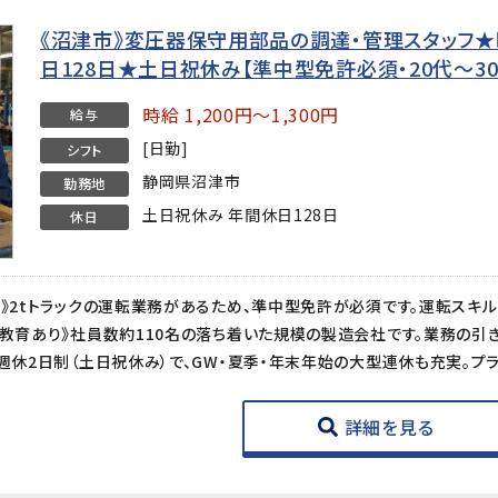
《沼津市》変圧器保守用部品の調達・管理スタッフ★時給
日128日★土日祝休み【準中型免許必須・20代〜3
時給 1,200円～1,300円
給与
[日勤]
シフト
静岡県沼津市
勤務地
土日祝休み 年間休日128日
休日
詳細を見る