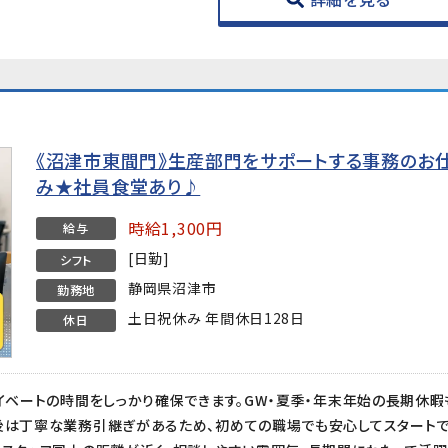
《沼津市東間門》生産部門をサポートする事務のお
み★社員食堂あり♪
時給1,300円
給与
[日勤]
シフト
静岡県沼津市
勤務地
土日祝休み 年間休日128日
休日
ライベートの時間をしっかり確保できます。GW・夏季・年末年始の長期休
後は丁寧な業務引継ぎがあるため、初めての職場でも安心してスタートで