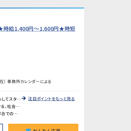
給1,400円〜1,600円★時短
】
在） 事務所カレンダーによる
注目ポイントをもっと見る
《未経験歓迎・先輩が丁寧に教えます》教育研修制度が充実しているので、製造・検査業務が初めての方も安心してスタートできます。アットホームな職場で長く働きやすい環境です。
《医療・バイオ分野の製品に携われるやりがい》医療やバイオ分野で使用されるマイクロ流路チップの品質を守る、社会に貢献できるお仕事です。クリーンルームでの作業で清潔な環境が保たれています。
《時短勤務も相談可》家庭や育児との両立を考えている方も歓迎。時短勤務のご相談に対応しています。家庭都合での休みも取りやすい職場です。
かんたん応募