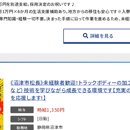
1万円を別途支給。採用決定のお祝いです♪
》月1万円×6か月の生活支援補助あり。地方からの移住も安心です※入
詳細を見る
《沼津市松長》未経験者歓迎！トラックボディーの加工
など）技術を学びながら成長できる環境です【充実
を応援します!】
時給1,350円
給与
[日勤]
シフト
静岡県沼津市
勤務地