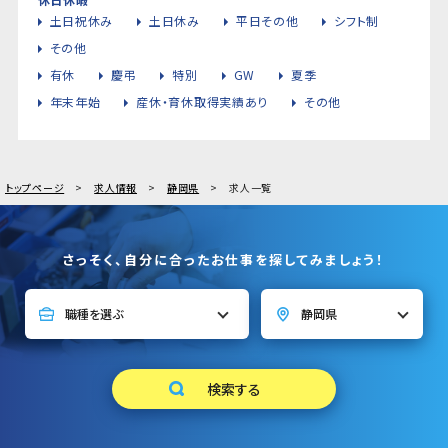
土日祝休み
土日休み
平日その他
シフト制
その他
有休
慶弔
特別
GW
夏季
年末年始
産休・育休取得実績あり
その他
トップページ
求人情報
静岡県
求人一覧
さっそく、自分に合ったお仕事を探してみましょう！