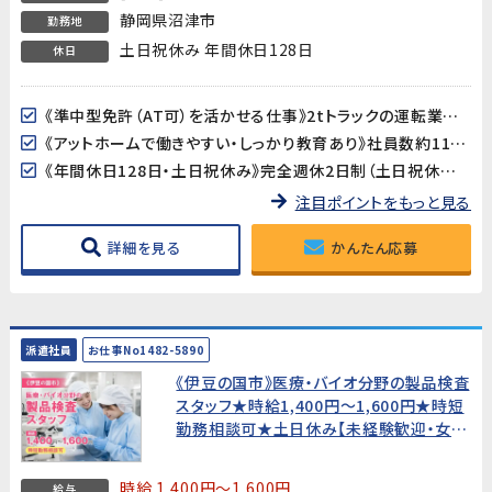
静岡県沼津市
勤務地
土日祝休み 年間休日128日
休日
《準中型免許（AT可）を活かせる仕事》2tトラックの運転業務があるため、準中型免許が必須です。運転スキルを活かしながら、部品の調達・管理・出荷までを担う幅広い業務に携われます。
《アットホームで働きやすい・しっかり教育あり》社員数約110名の落ち着いた規模の製造会社です。業務の引き継ぎ・教育制度がしっかり整っており、製造業未経験の方も安心してスタートできます。
《年間休日128日・土日祝休み》完全週休2日制（土日祝休み）で、GW・夏季・年末年始の大型連休も充実。プライベートとのバランスが取りやすい環境です。
注目ポイントをもっと見る
詳細を見る
かんたん応募
派遣社員
お仕事No1482-5890
《伊豆の国市》医療・バイオ分野の製品検査
スタッフ★時給1,400円〜1,600円★時短
勤務相談可★土日休み【未経験歓迎・女性
活躍中！】
時給 1,400円～1,600円
給与