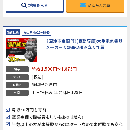
詳細を見る
かんたん応募
派遣社員
お仕事No25-4945
《沼津市東間門》(夜勤専属)大手電気機器
メーカーで部品の組み立て作業
時給 1,500円～1,875円
給与
[夜勤]
シフト
静岡県沼津市
勤務地
土日祝休み 年間休日128日
休日
月収30万円も可能!
空調完備で機械音も匂いもありません！
半数以上の方が未経験からのスタートなので未経験でも安心