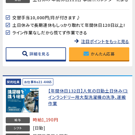
交替手当10,000円/月が付きます♪
土日休みで長期連休もしっかり取れて年間休日120日以上!
ライン作業なしだから慌てず作業できる
注目ポイントをもっと見る
詳細を見る
かんたん応募
契約社員
お仕事No21-4465
【年間休日132日】人気の日勤土日休み!コ
インランドリー用大型洗濯機の洗浄、運搬
作業
時給1,190円
給与
[日勤]
シフト