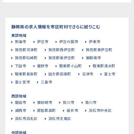
静岡県の求人情報を市区町村でさらに絞りこむ
東部地域
熱海市
伊豆市
伊豆の国市
伊東市
賀茂郡河津町
賀茂郡西伊豆町
賀茂郡東伊豆町
賀茂郡松崎町
賀茂郡南伊豆町
御殿場市
下田市
裾野市
駿東郡小山町
駿東郡清水町
駿東郡長泉町
田方郡函南町
沼津市
富士市
富士宮市
三島市
西部地域
磐田市
御前崎市
掛川市
菊川市
湖西市
周智郡森町
袋井市
浜松市中央区
浜松市浜名区
浜松市天竜区
中部地域