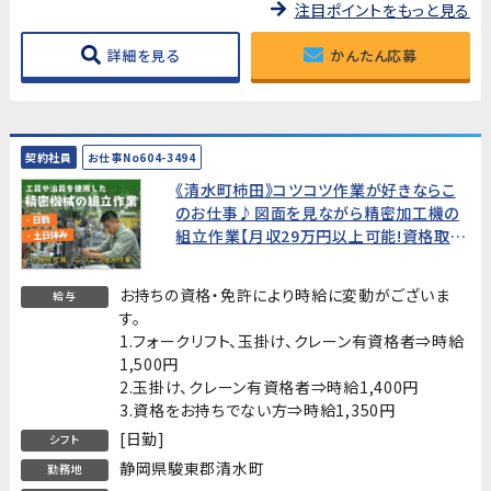
注目ポイントをもっと見る
詳細を見る
かんたん応募
契約社員
お仕事No604-3494
《清水町柿田》コツコツ作業が好きならこ
のお仕事♪図面を見ながら精密加工機の
組立作業【月収29万円以上可能!資格取得
支援あり】
お持ちの資格・免許により時給に変動がございま
給与
す。
1.フォークリフト、玉掛け、クレーン有資格者⇒時給
1,500円
2.玉掛け、クレーン有資格者⇒時給1,400円
3.資格をお持ちでない方⇒時給1,350円
[日勤]
シフト
静岡県駿東郡清水町
勤務地