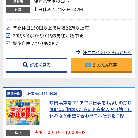
静岡県伊豆の国市
勤務地
土日休み 年間休日132日
休日
年間休日130日以上で月収22万以上可！
20代30代40代50代の男性活躍中★
髪型自由♪ひげもOK♪
注目ポイントをもっと見る
詳細を見る
かんたん応募
派遣社員
お仕事No1162-4430
静岡県東部エリアでお仕事をお探しの方お
気軽にご相談ください♪高収入や日勤土日
休みなど希望に合わせてお仕事をお探しし
ます!
時給 1,000円～1,600円以上
給与