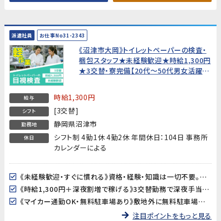
派遣社員
お仕事No31-2343
《沼津市大岡》トイレットペーパーの検査・
梱包スタッフ★未経験歓迎★時給1,300円
★3交替・寮完備【20代〜50代男女活躍
中！】
時給1,300円
給与
[3交替]
シフト
静岡県沼津市
勤務地
シフト制 4勤1休 4勤2休 年間休日：104日 事務所
休日
カレンダーによる
《未経験歓迎・すぐに慣れる》資格・経験・知識は一切不要。作業習得期間は約2週間で、ライン作業に慣れていない方もスムーズにスタートできます。
《時給1,300円＋深夜割増で稼げる》3交替勤務で深夜手当も加算。月収25万円以上を目指せます。
《マイカー通勤OK・無料駐車場あり》敷地外に無料駐車場を完備。バイク・自転車でも通勤できます。
注目ポイントをもっと見る