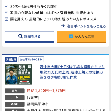
20代～30代男性も多く活躍中!
家賃の心配なし!就業中はずっと寮費無料!※規定あり
腰を据えて、長期的にじっくり取り組みたい方にオススメ!
注目ポイントをもっと見る
詳細を見る
かんたん応募
派遣社員
お仕事No40-2134
沼津市大岡《土日休》工場未経験からでも
月収29万円以上可!電線工場での電線の
巻き取り補助、梱包作業
時給 1,500円～1,875円
給与
[2交替]
シフト
静岡県沼津市
勤務地
土日休み 年間休日121日 事務所カレンダーによる
休日