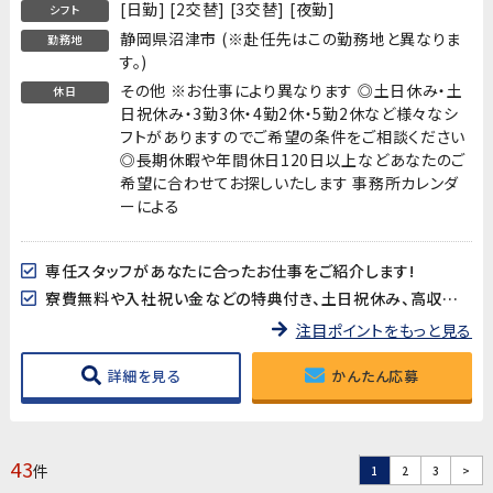
[日勤] [2交替] [3交替] [夜勤]
シフト
静岡県沼津市 (※赴任先はこの勤務地と異なりま
勤務地
す。)
その他 ※お仕事により異なります ◎土日休み・土
休日
日祝休み・3勤3休・4勤2休・5勤2休など様々なシ
フトがありますのでご希望の条件をご相談ください
◎長期休暇や年間休日120日以上などあなたのご
希望に合わせてお探しいたします 事務所カレンダ
ーによる
専任スタッフがあなたに合ったお仕事をご紹介します!
寮費無料や入社祝い金などの特典付き、土日祝休み、高収入など様々なお仕事を掲載中です
注目ポイントをもっと見る
詳細を見る
かんたん応募
43
件
1
2
3
>