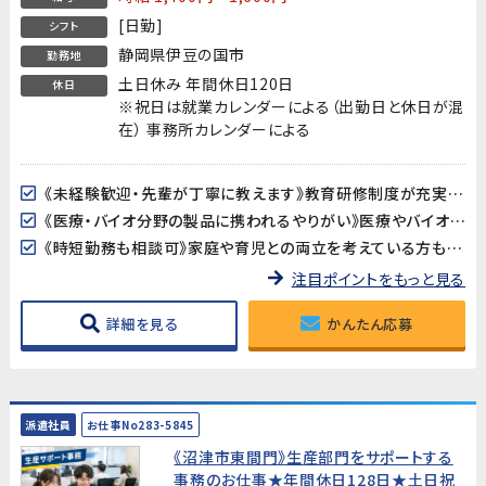
[日勤]
シフト
静岡県伊豆の国市
勤務地
土日休み 年間休日120日
休日
※祝日は就業カレンダーによる（出勤日と休日が混
在） 事務所カレンダーによる
《未経験歓迎・先輩が丁寧に教えます》教育研修制度が充実しているので、製造・検査業務が初めての方も安心してスタートできます。アットホームな職場で長く働きやすい環境です。
《医療・バイオ分野の製品に携われるやりがい》医療やバイオ分野で使用されるマイクロ流路チップの品質を守る、社会に貢献できるお仕事です。クリーンルームでの作業で清潔な環境が保たれています。
《時短勤務も相談可》家庭や育児との両立を考えている方も歓迎。時短勤務のご相談に対応しています。家庭都合での休みも取りやすい職場です。
注目ポイントをもっと見る
詳細を見る
かんたん応募
派遣社員
お仕事No283-5845
《沼津市東間門》生産部門をサポートする
事務のお仕事★年間休日128日★土日祝