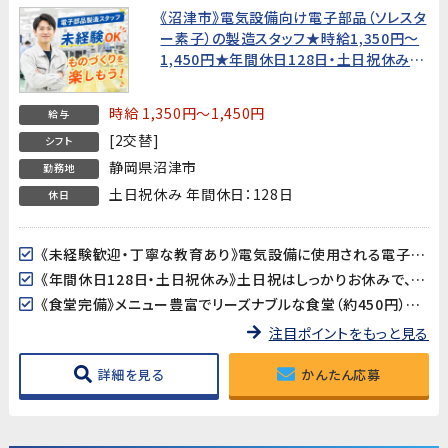
《沼津市》電気設備向け電子部品（ソレスタ
ー素子）の製造スタッフ★時給1,350円〜
1,450円★年間休日128日・土日祝休み
【未経験歓迎・20代～40代男性活躍中！】
時給 1,350円～1,450円
給与
[2交替]
シフト
静岡県沼津市
勤務地
土日祝休み 年間休日：128日
休日
《未経験歓迎・丁寧な教育あり》電気設備に使用される電子部品の製造ですが、製造業が初めての方でも安心。丁寧な教育制度が整っており、しっかりサポートします。
《年間休日128日・土日祝休み》土日祝はしっかりお休みで、GW・夏季・年末年始の長期連休もあります。プライベートとのバランスが取りやすい環境です。
《食堂完備》メニュー豊富でリーズナブルな食堂（約450円）を利用可能。毎日のランチ準備が不要で快適です。
注目ポイントをもっと見る
詳細を見る
かんたん応募