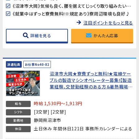
《沼津市大岡》気候も良く、腰を据えてじっくり取り組みたい方にオススメです!
《就業中はずっと寮費無料!※規定あり》寮周辺環境も良好♪
注目ポイントをもっと見る
詳細を見る
かんたん応募
派遣社員
お仕事No40-82
沼津市大岡★寮費ずっと無料!★電線ケー
ブルの製造マシンオペレーター募集!【製造
業経験、交替勤経験のある方＆暑熱職場
OKな方歓迎!】
時給 1,530円～1,913円
給与
[3交替] [2交替]
シフト
静岡県沼津市
勤務地
土日休み 年間休日121日 事務所カレンダーによる
休日