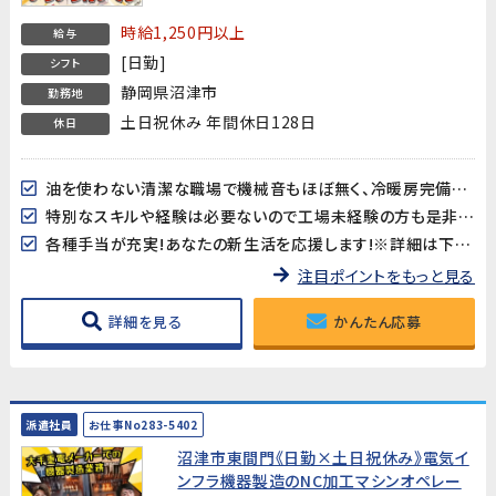
時給1,250円以上
給与
[日勤]
シフト
静岡県沼津市
勤務地
土日祝休み 年間休日128日
休日
油を使わない清潔な職場で機械音もほぼ無く、冷暖房完備で作業しやすい環境です♪
特別なスキルや経験は必要ないので工場未経験の方も是非チャレンジしてみてください！
各種手当が充実!あなたの新生活を応援します!※詳細は下記キャンペーン情報欄を御確認下さい。
注目ポイントをもっと見る
詳細を見る
かんたん応募
派遣社員
お仕事No283-5402
沼津市東間門《日勤×土日祝休み》電気イ
ンフラ機器製造のNC加工マシンオペレー