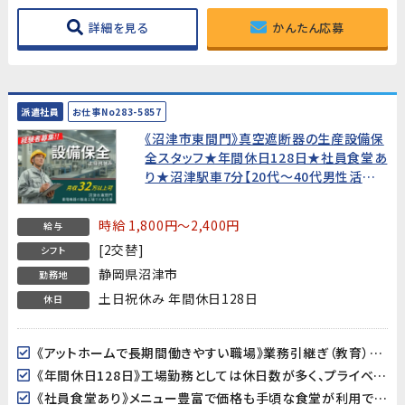
詳細を見る
かんたん応募
派遣社員
お仕事No283-5857
《沼津市東間門》真空遮断器の生産設備保
全スタッフ★年間休日128日★社員食堂あ
り★沼津駅車7分【20代～40代男性活躍
中!】
時給 1,800円～2,400円
給与
[2交替]
シフト
静岡県沼津市
勤務地
土日祝休み 年間休日128日
休日
《アットホームで長期間働きやすい職場》業務引継ぎ（教育）がしっかりあるので、未経験の方でも安心してスタートできます。
《年間休日128日》工場勤務としては休日数が多く、プライベートの時間をしっかり確保できます。
《社員食堂あり》メニュー豊富で価格も手頃な食堂が利用できます（約500円）。