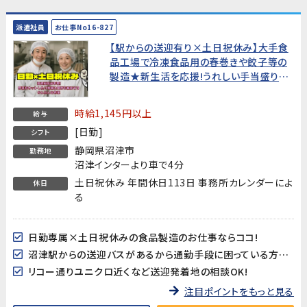
派遣社員
お仕事No16-827
【駅からの送迎有り×土日祝休み】大手食
品工場で冷凍食品用の春巻きや餃子等の
製造★新生活を応援!うれしい手当盛りだ
くさん!★
時給1,145円以上
給与
[日勤]
シフト
静岡県沼津市
勤務地
沼津インターより車で4分
土日祝休み 年間休日113日 事務所カレンダーによ
休日
る
日勤専属×土日祝休みの食品製造のお仕事ならココ!
沼津駅からの送迎バスがあるから通勤手段に困っている方も安心♪
リコー通りユニクロ近くなど送迎発着地の相談OK!
注目ポイントをもっと見る