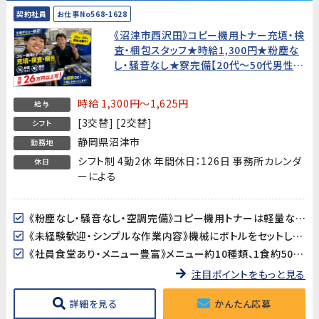
契約社員
お仕事No568-1628
《沼津市西沢田》コピー機用トナー充填・検
査・梱包スタッフ★時給1,300円★粉塵な
し・騒音なし★寮完備【20代〜50代男性活
躍中！】
時給 1,300円～1,625円
給与
[3交替] [2交替]
シフト
静岡県沼津市
勤務地
シフト制 4勤2休 年間休日：126日 事務所カレンダ
休日
ーによる
《粉塵なし・騒音なし・空調完備》コピー機用トナーは軽量な粉末製品。重量物の取り扱いがなく、空調の効いた屋内での作業なので、季節を問わず快適に働けます。
《未経験歓迎・シンプルな作業内容》機械にボトルをセットして操作するだけのシンプルな作業です。資格・経験は一切不要なので、工場勤務が初めての方でも安心です。
《社員食堂あり・メニュー豊富》メニュー約10種類、1食約500円とお手頃価格。お昼の準備が不要で、毎日の食事もラクラクです。
注目ポイントをもっと見る
詳細を見る
かんたん応募