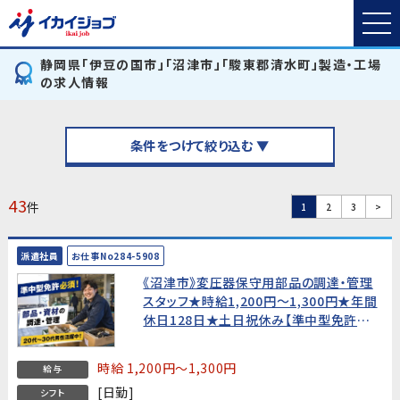
静岡県「伊豆の国市」「沼津市」「駿東郡清水町」製造・工場
の求人情報
条件をつけて絞り込む ▼
43
件
1
2
3
>
派遣社員
お仕事No284-5908
《沼津市》変圧器保守用部品の調達・管理
スタッフ★時給1,200円〜1,300円★年間
休日128日★土日祝休み【準中型免許必
須・20代〜30代男性活躍中！】
時給 1,200円～1,300円
給与
[日勤]
シフト