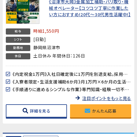
《沼津市大岡》金属加工補助・バリ取り・機
械オペレーター【コツコツ丁寧に作業した
い方におすすめ!20代～30代男性活躍中!】
時給1,550円
給与
[日勤]
シフト
静岡県沼津市
勤務地
土日休み 年間休日：126日
休日
《内定祝金1万円》入社日確定後に1万円を別途支給。採用決定のお祝いです♪
《入寮者限定・生活支援補助6か月》月1万円×6か月の生活支援補助あり。地方からの移住も安心です※入寮者限定
《手順通りに進めるシンプルな作業》専門知識・経験一切不要。決まった手順に沿って作業を進めるため、未経験の方でも約2か月でひとり立ちできます。
注目ポイントをもっと見る
詳細を見る
かんたん応募