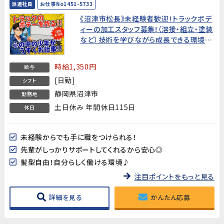
派遣社員
お仕事No1451-5733
《沼津市松長》未経験者歓迎！トラックボデ
ィーの加工スタッフ募集!（溶接・組立・塗装
など）技術を学びながら成長できる環境で
す【充実の入社特典/手当♪新しいスタート
を応援します!】
時給1,350円
給与
[日勤]
シフト
静岡県沼津市
勤務地
土日休み 年間休日115日
休日
未経験からでも手に職をつけられる！
先輩がしっかりサポートしてくれるから安心◎
髪型自由！自分らしく働ける環境♪
注目ポイントをもっと見る
詳細を見る
かんたん応募