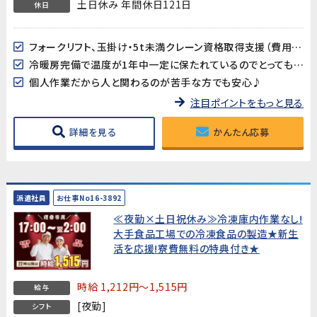
土日休み 年間休日121日
休日
フォークリフト、玉掛け・5t未満クレーン資格取得支援（費用会社負担）有り!
冷暖房完備で温度が1年中一定に保たれているのでとっても快適♪
個人作業だから人と関わるのが苦手な方でも安心♪
注目ポイントをもっと見る
詳細を見る
かんたん応募
派遣社員
お仕事No16-3892
≪夜勤×土日祝休み≫冷凍庫内作業なし!
大手食品工場での冷凍食品の製造★新生
活を応援!寮費無料の特典付き★
時給 1,212円～1,515円
給与
[夜勤]
シフト