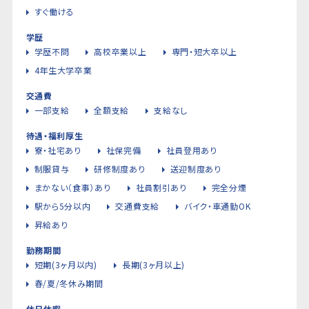
すぐ働ける
学歴
学歴不問
高校卒業以上
専門・短大卒以上
4年生大学卒業
交通費
一部支給
全額支給
支給なし
待遇・福利厚生
寮・社宅あり
社保完備
社員登用あり
制服貸与
研修制度あり
送迎制度あり
まかない（食事）あり
社員割引あり
完全分煙
駅から5分以内
交通費支給
バイク・車通勤OK
昇給あり
勤務期間
短期(3ヶ月以内)
長期(3ヶ月以上)
春/夏/冬休み期間
休日休暇