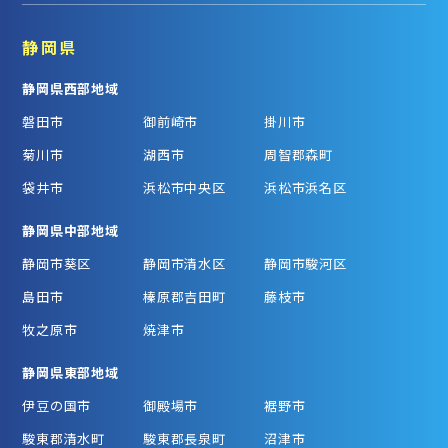
静岡県
静岡県西部地域
磐田市
御前崎市
掛川市
菊川市
湖西市
周智郡森町
袋井市
浜松市中央区
浜松市浜名区
静岡県中部地域
静岡市葵区
静岡市清水区
静岡市駿河区
島田市
榛原郡吉田町
藤枝市
牧之原市
焼津市
静岡県東部地域
伊豆の国市
御殿場市
裾野市
駿東郡清水町
駿東郡長泉町
沼津市