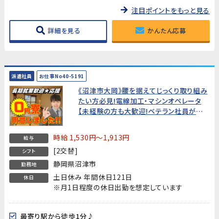
注目ポイントをもっと見る
詳細を見る
かんたん応募
派遣社員
お仕事No40-5191
《沼津市大岡》腰を据えてじっくり取り組み
たい方必見!電線加工・マシンオペレータ
【未経験の方も大歓迎!ベテラン社員がマン
ツーマンで教えてくれます】★就業中はず
っと寮費無料!★
時給 1,530円～1,913円
給与
[2交替]
シフト
静岡県沼津市
勤務地
土日休み 年間休日121日
休日
※月1日程度の休日出勤を想定しています
最寄り駅から徒歩1分♪