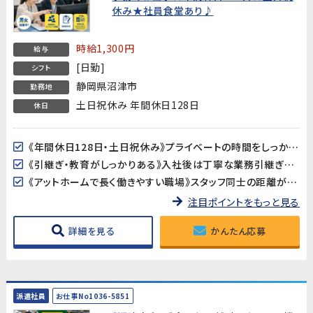
休み★社員食堂あり♪
時給1,300円
給与
[日勤]
シフト
静岡県沼津市
勤務地
土日祝休み 年間休日128日
休日
《年間休日128日・土日祝休み》プライベートの時間をしっかり確保できます。GW・夏季・年末年始の長期休暇もあり♪
《引継ぎ・教育がしっかりある》入社後は丁寧な業務引継ぎがあるため、初めての職場でも安心してスタートできます。
《アットホームで長く働きやすい職場》スタッフ同士の距離が近く、相談しやすい雰囲気。長期間にわたって活躍できる環境です。
注目ポイントをもっと見る
詳細を見る
かんたん応募
派遣社員
お仕事No1036-5851