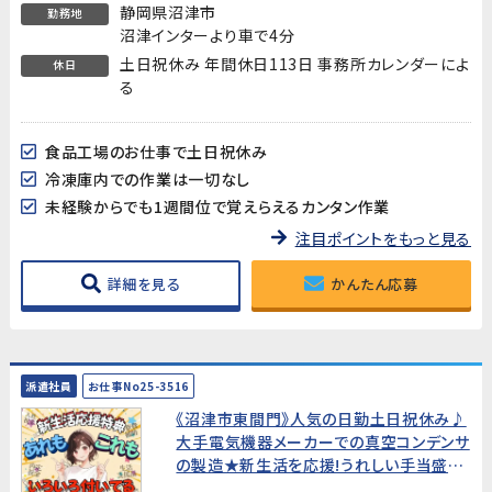
静岡県沼津市
勤務地
沼津インターより車で4分
土日祝休み 年間休日113日 事務所カレンダーによ
休日
る
食品工場のお仕事で土日祝休み
冷凍庫内での作業は一切なし
未経験からでも1週間位で覚えらえるカンタン作業
注目ポイントをもっと見る
詳細を見る
かんたん応募
派遣社員
お仕事No25-3516
《沼津市東間門》人気の日勤土日祝休み♪
大手電気機器メーカーでの真空コンデンサ
の製造★新生活を応援!うれしい手当盛り
だくさん!★