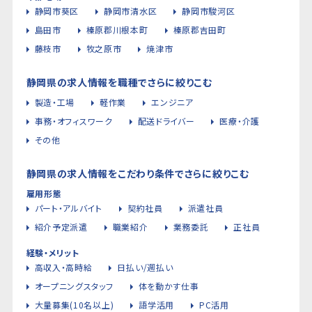
静岡市葵区
静岡市清水区
静岡市駿河区
島田市
榛原郡川根本町
榛原郡吉田町
藤枝市
牧之原市
焼津市
静岡県の求人情報を職種でさらに絞りこむ
製造・工場
軽作業
エンジニア
事務・オフィスワーク
配送ドライバー
医療・介護
その他
静岡県の求人情報をこだわり条件でさらに絞りこむ
雇用形態
パート・アルバイト
契約社員
派遣社員
紹介予定派遣
職業紹介
業務委託
正社員
経験・メリット
高収入・高時給
日払い/週払い
オープニングスタッフ
体を動かす仕事
大量募集(10名以上)
語学活用
PC活用