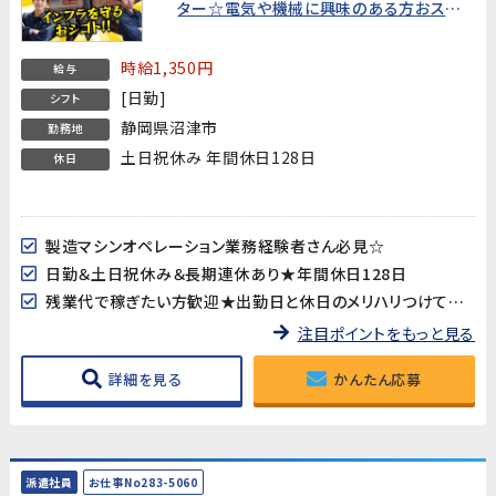
ター☆電気や機械に興味のある方おスス
メ！製造機械オペレーション業務経験者募
集
時給1,350円
給与
[日勤]
シフト
静岡県沼津市
勤務地
土日祝休み 年間休日128日
休日
製造マシンオペレーション業務経験者さん必見☆
日勤＆土日祝休み＆長期連休あり★年間休日128日
残業代で稼ぎたい方歓迎★出勤日と休日のメリハリつけて働けます
注目ポイントをもっと見る
詳細を見る
かんたん応募
派遣社員
お仕事No283-5060