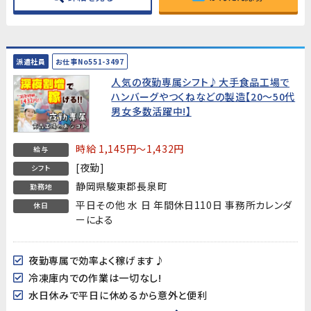
派遣社員
お仕事No551-3497
人気の夜勤専属シフト♪大手食品工場で
ハンバーグやつくねなどの製造【20～50代
男女多数活躍中!】
時給 1,145円～1,432円
給与
[夜勤]
シフト
静岡県駿東郡長泉町
勤務地
平日その他 水 日 年間休日110日 事務所カレンダ
休日
ーによる
夜勤専属で効率よく稼げます♪
冷凍庫内での作業は一切なし!
水日休みで平日に休めるから意外と便利