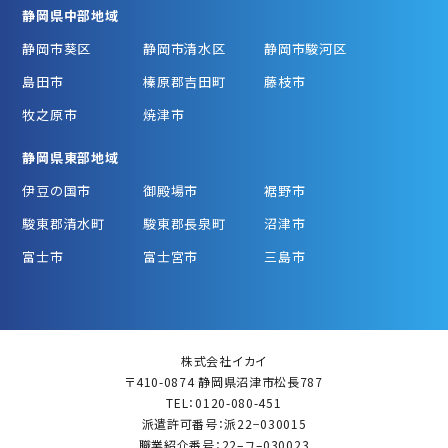
静岡県中部地域
静岡市葵区
静岡市清水区
静岡市駿河区
島田市
榛原郡吉田町
藤枝市
牧之原市
焼津市
静岡県東部地域
伊豆の国市
御殿場市
裾野市
駿東郡清水町
駿東郡長泉町
沼津市
富士市
富士宮市
三島市
株式会社イカイ
〒410-0874 静岡県沼津市松長787
TEL：0120-080-451
派遣許可番号：派22−030015
職業紹介番号：22–ユ–030023