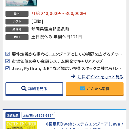
月給 240,000円～300,000円
給与
[日勤]
シフト
静岡県駿東郡長泉町
勤務地
土日祝休み 年間休日121日
休日
要件定義から携わる、エンジニアとしての視野を広げるチャンス
市場価値の高い金融システム開発でキャリアアップ
Java, Python, .NETなど幅広い技術スタックに触れられる環境
注目ポイントをもっと見る
詳細を見る
かんたん応募
派遣社員
お仕事No1306-5784
《長泉町》Webシステムエンジニア（Java /