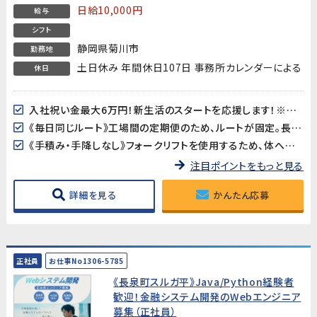
日給10,000円
給与
シフト
静岡県菊川市
勤務地
土日休み 年間休日107日 事務所カレンダーによる
休日
入社祝い金最大6万円！新生活のスタートを応援します！※支給規定あり
《毎日同じルート》工場間の定期便のため、ルートが固定。長距離・不規則な運行はありません♪
《手積み・手降しなし》フォークリフトを使用するため、体への負担が少なく長く働けます！
注目ポイントをもっと見る
詳細を見る
かんたん応募
正社員
お仕事No1306-5785
《長泉町スルガ平》Java/Python経験者
歓迎！金融システム開発のWebエンジニア
募集（正社員）