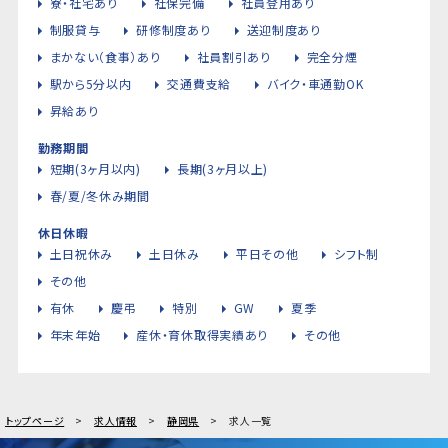
寮・社宅あり
社保完備
社員登用あり
制服貸与
研修制度あり
送迎制度あり
まかない（食事）あり
社員割引あり
完全分煙
駅から5分以内
交通費支給
バイク・車通勤OK
昇給あり
勤務期間
短期(3ヶ月以内)
長期(3ヶ月以上)
春/夏/冬休み期間
休日休暇
土日祝休み
土日休み
平日その他
シフト制
その他
有休
慶弔
特別
GW
夏季
年末年始
産休・育休取得実績あり
その他
トップページ
求人情報
静岡県
求人一覧