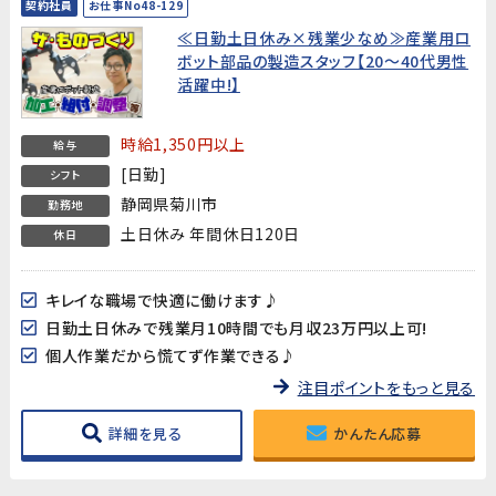
契約社員
お仕事No48-129
≪日勤土日休み×残業少なめ≫産業用ロ
ボット部品の製造スタッフ【20～40代男性
活躍中!】
時給1,350円以上
給与
[日勤]
シフト
静岡県菊川市
勤務地
土日休み 年間休日120日
休日
キレイな職場で快適に働けます♪
日勤土日休みで残業月10時間でも月収23万円以上可!
個人作業だから慌てず作業できる♪
注目ポイントをもっと見る
詳細を見る
かんたん応募