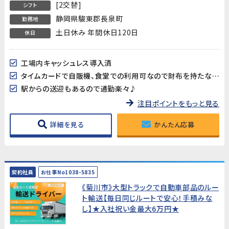
[2交替]
シフト
静岡県駿東郡長泉町
勤務地
土日休み 年間休日120日
休日
工場内キャッシュレス導入済
タイムカードで自販機、食堂での利用可なので財布を持たなくても支払い可能
駅からの送迎もあるので通勤楽々♪
注目ポイントをもっと見る
詳細を見る
かんたん応募
契約社員
お仕事No1038-5835
《菊川市》大型トラックで自動車部品のルー
ト輸送【毎日同じルートで安心！手積みな
し】★入社祝い金最大6万円★