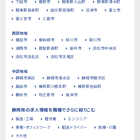
下田市
裾野市
駿東郡小山町
駿東郡清水町
駿東郡長泉町
田方郡函南町
沼津市
富士市
富士宮市
三島市
西部地域
磐田市
御前崎市
掛川市
菊川市
湖西市
周智郡森町
袋井市
浜松市中央区
浜松市浜名区
浜松市天竜区
中部地域
静岡市葵区
静岡市清水区
静岡市駿河区
島田市
榛原郡川根本町
榛原郡吉田町
藤枝市
牧之原市
焼津市
静岡県の求人情報を職種でさらに絞りこむ
製造・工場
軽作業
エンジニア
事務・オフィスワーク
配送ドライバー
医療・介護
その他