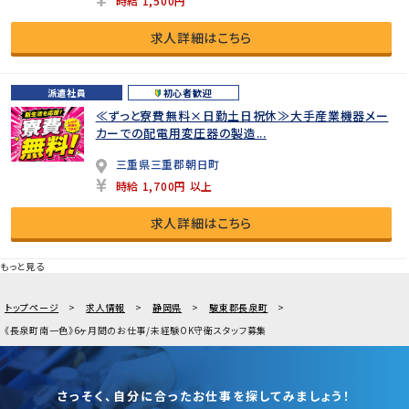
時給 1,500円
求人詳細はこちら
派遣社員
初心者歓迎
≪ずっと寮費無料×日勤土日祝休≫大手産業機器メー
カーでの配電用変圧器の製造...
三重県三重郡朝日町
時給 1,700円 以上
求人詳細はこちら
もっと見る
トップページ
求人情報
静岡県
駿東郡長泉町
《長泉町南一色》6ヶ月間のお仕事/未経験OK守衛スタッフ募集
さっそく、自分に合ったお仕事を探してみましょう！