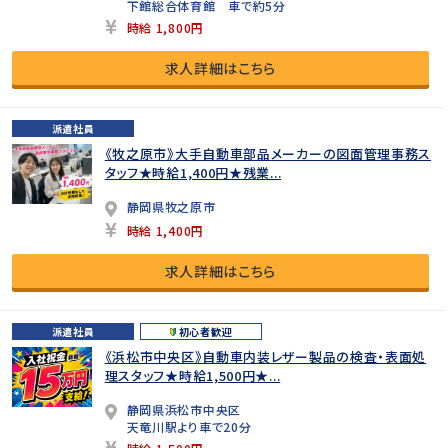
下館総合体育館 車で約5分
時給 1,800円
求人詳細はこちら
派遣社員
《牧之原市》大手自動車部品メーカーの図面管理事務ス
タッフ★時給1,400円★残業...
静岡県牧之原市
時給 1,400円
求人詳細はこちら
派遣社員
初心者歓迎
《浜松市中央区》自動車内装レザー製品の検査・表面処
理スタッフ★時給1,500円★...
静岡県浜松市中央区
天竜川駅より車で20分