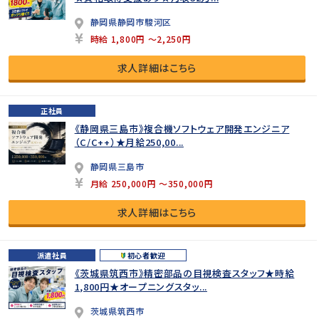
静岡県静岡市駿河区
時給 1,800円 ～2,250円
求人詳細はこちら
正社員
《静岡県三島市》複合機ソフトウェア開発エンジニア
（C/C++）★月給250,00...
静岡県三島市
月給 250,000円 ～350,000円
求人詳細はこちら
派遣社員
初心者歓迎
《茨城県筑西市》精密部品の目視検査スタッフ★時給
1,800円★オープニングスタッ...
茨城県筑西市