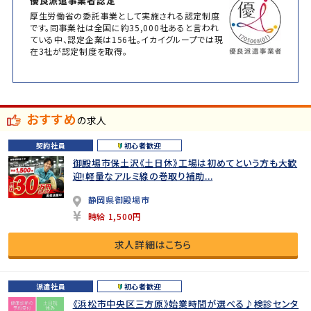
優良派遣事業者認定
厚生労働省の委託事業として実施される認定制度
です。同事業社は全国に約35,000社あると言われ
ている中、認定企業は156社。イカイグループでは現
在3社が認定制度を取得。
おすすめ
の求人
契約社員
初心者歓迎
御殿場市保土沢《土日休》工場は初めてという方も大歓
迎!軽量なアルミ線の巻取り補助...
静岡県御殿場市
時給 1,500円
求人詳細はこちら
派遣社員
初心者歓迎
《浜松市中央区三方原》始業時間が選べる♪検診センタ