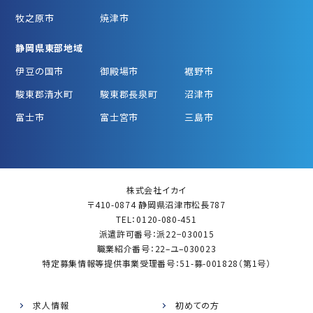
牧之原市
焼津市
静岡県東部地域
伊豆の国市
御殿場市
裾野市
駿東郡清水町
駿東郡長泉町
沼津市
富士市
富士宮市
三島市
株式会社イカイ
〒410-0874 静岡県沼津市松長787
TEL：0120-080-451
派遣許可番号：派22−030015
職業紹介番号：22–ユ–030023
特定募集情報等提供事業受理番号：51-募-001828（第1号）
求人情報
初めての方