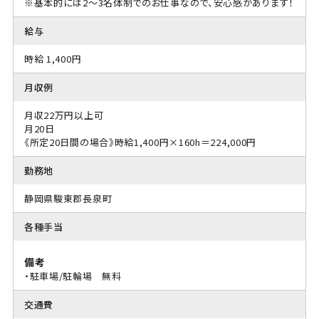
※基本的には2〜3名体制でのお仕事なので、安心感があります！
給与
時給 1,400円
月収例
月収22万円以上可
月20日
《所定20日間の場合》時給1,400円×160h＝224,000円
勤務地
静岡県駿東郡長泉町
各種手当
備考
・駐車場/駐輪場 無料
交通費