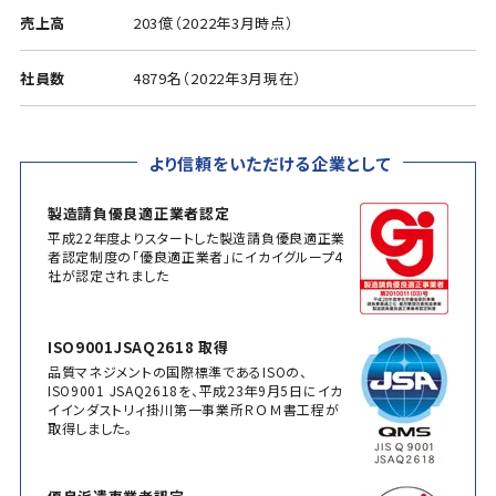
売上高
203億（2022年3月時点）
社員数
4879名（2022年3月現在）
より信頼をいただける企業として
製造請負優良適正業者認定
平成22年度よりスタートした製造請負優良適正業
者認定制度の「優良適正業者」にイカイグループ4
社が認定されました
ISO9001JSAQ2618 取得
品質マネジメントの国際標準であるISOの、
ISO9001 JSAQ2618を、平成23年9月5日にイカ
イインダストリィ掛川第一事業所ＲＯＭ書工程が
取得しました。