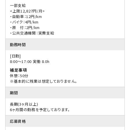
一部支給
<上限12,827円/月>
・自動車：12円/km
・バイク：4円/km
・原 付：2円/km
・公共交通機関：実費支給
勤務時間
[日勤]
8:00〜17:00 実働 8.0h
補足事項
休憩：50分
※基本的に残業は想定しておりません。
期間
長期(3ヶ月以上)
6ヶ月間の勤務を予定しております。
応募資格