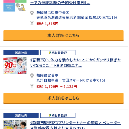
ーでの健康診断の予約受付業務【...
静岡県浜松市中央区
天竜浜名湖鉄道天竜浜名湖線 金指駅より車で11分
時給 1,315円
求人詳細はこちら
派遣社員
初心者歓迎
《宮若市》＼体力を活かしたい!とにかくガッツリ稼ぎた
い!ならここ／トヨタ自動車九...
福岡県宮若市
九州自動車道 宮田スマートICから車で1分
時給 1,700円 ～2,125円
求人詳細はこちら
派遣社員
初心者歓迎
《静岡市駿河区》プリンタートナーの製造オペレーター
★資格取得支援あり★月収32万...