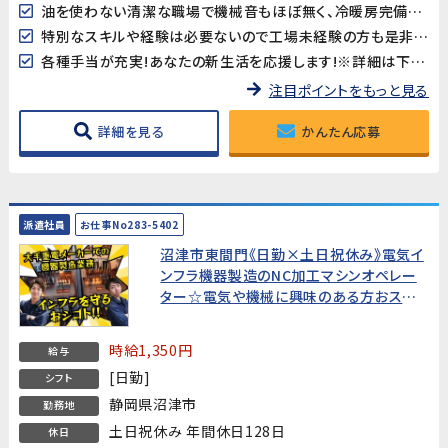
油を使わない清潔な職場で機械音もほぼ無く、冷暖房完備で作業しやすい環境です♪
特別なスキルや経験は必要ないので工場未経験の方も是非チャレンジしてみてください！
各種手当が充実!あなたの新生活を応援します!※詳細は下記キャンペーン情報欄を御確認下さい。
注目ポイントをもっと見る
詳細を見る
かんたん応募
派遣社員
お仕事No283-5402
沼津市東間門《日勤×土日祝休み》電気イ
ンフラ機器製造のNC加工マシンオペレー
ター☆電気や機械に興味のある方おスス
メ！製造機械オペレーション業務経験者募
集
時給1,350円
給与
[日勤]
シフト
静岡県沼津市
勤務地
土日祝休み 年間休日128日
休日