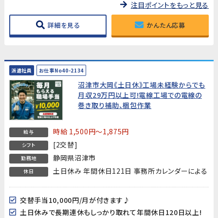
注目ポイントをもっと見る
詳細を見る
かんたん応募
派遣社員
お仕事No40-2134
沼津市大岡《土日休》工場未経験からでも
月収29万円以上可!電線工場での電線の
巻き取り補助、梱包作業
時給 1,500円～1,875円
給与
[2交替]
シフト
静岡県沼津市
勤務地
土日休み 年間休日121日 事務所カレンダーによる
休日
交替手当10,000円/月が付きます♪
土日休みで長期連休もしっかり取れて年間休日120日以上!