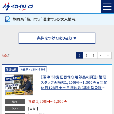
静岡県「菊川市」「沼津市」の求人情報
条件をつけて絞り込む ▼
68
件
1
2
3
4
>
派遣社員
お仕事No284-5908
《沼津市》変圧器保守用部品の調達・管理
スタッフ★時給1,200円〜1,300円★年間
休日128日★土日祝休み【準中型免許必
須・20代〜30代男性活躍中！】
時給 1,200円～1,300円
給与
[日勤]
シフト