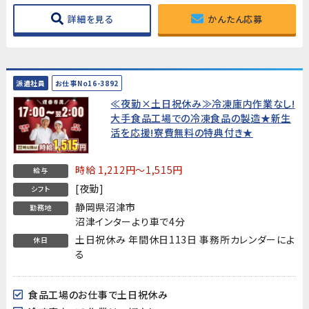
詳細を見る
かんたん応募
派遣社員
お仕事No16-3892
≪夜勤×土日祝休み≫冷凍庫内作業なし!
大手食品工場での冷凍食品の製造★新生
活を応援!寮費無料の特典付き★
時給 1,212円～1,515円
給与
[夜勤]
シフト
静岡県沼津市
勤務地
沼津インターより車で4分
土日祝休み 年間休日113日 事務所カレンダーによ
休日
る
食品工場のお仕事で土日祝休み