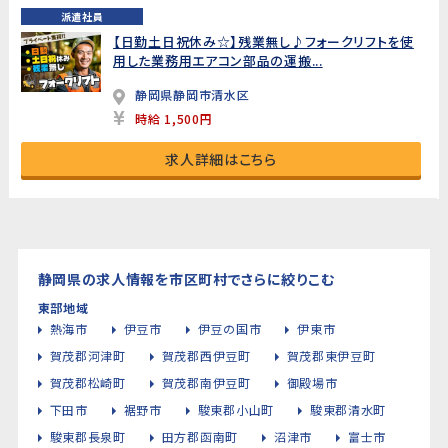
派遣社員
【日勤土日祝休み☆】残業無し♪フォークリフトを使
用した業務用エアコン部品の運搬...
静岡県静岡市清水区
時給 1,500円
求人詳細はこちら
静岡県の求人情報を市区町村でさらに絞りこむ
東部地域
熱海市
伊豆市
伊豆の国市
伊東市
賀茂郡河津町
賀茂郡西伊豆町
賀茂郡東伊豆町
賀茂郡松崎町
賀茂郡南伊豆町
御殿場市
下田市
裾野市
駿東郡小山町
駿東郡清水町
駿東郡長泉町
田方郡函南町
沼津市
富士市