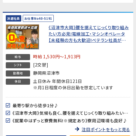
派遣社員
お仕事No40-5191
《沼津市大岡》腰を据えてじっくり取り組み
たい方必見!電線加工・マシンオペレータ
【未経験の方も大歓迎!ベテラン社員がマン
ツーマンで教えてくれます】★就業中はず
っと寮費無料!★
時給 1,530円～1,913円
給与
[2交替]
シフト
静岡県沼津市
勤務地
土日休み 年間休日121日
休日
※月1日程度の休日出勤を想定しています
最寄り駅から徒歩1分♪
《沼津市大岡》気候も良く、腰を据えてじっくり取り組みたい方にオススメです!
《就業中はずっと寮費無料!※規定あり》寮周辺環境も良好♪
注目ポイントをもっと見る