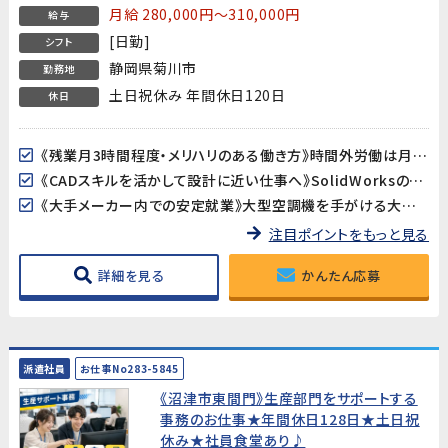
月給 280,000円～310,000円
給与
[日勤]
シフト
静岡県菊川市
勤務地
土日祝休み 年間休日120日
休日
《残業月3時間程度・メリハリのある働き方》時間外労働は月3時間程度と非常に少なく、定時退勤がほぼ毎日。プライベートとのバランスが取りやすい環境です。
《CADスキルを活かして設計に近い仕事へ》SolidWorksの3Dモデルをもとに部品表や技術資料を作成する、CADオペレーターから一歩踏み込んだポジションです。将来的には設計補助・機械設計・技術サポートへのキャリアアップも目指せます。
《大手メーカー内での安定就業》大型空調機を手がける大手メーカーの開発部門でのお仕事です。長期的に安定して働ける環境で、当社スタッフも活躍中です。
注目ポイントをもっと見る
詳細を見る
かんたん応募
派遣社員
お仕事No283-5845
《沼津市東間門》生産部門をサポートする
事務のお仕事★年間休日128日★土日祝
休み★社員食堂あり♪