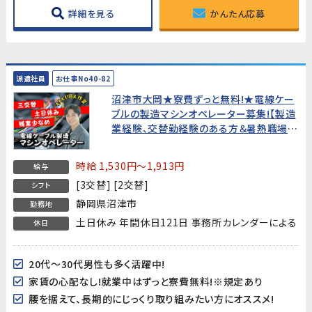
詳細を見る
かんたん応募
派遣社員
お仕事No40-82
沼津市大岡★寮費ずっと無料!★電線ケー
ブルの製造マシンオペレーター募集!【製造
業経験、交替勤経験のある方＆暑熱職場
OKな方歓迎!】
時給 1,530円～1,913円
給与
[3交替] [2交替]
シフト
静岡県沼津市
勤務地
土日休み 年間休日121日 事務所カレンダーによる
休日
20代～30代男性も多く活躍中!
家賃の心配なし!就業中はずっと寮費無料!※規定あり
腰を据えて、長期的にじっくり取り組みたい方にオススメ!