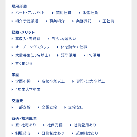
雇用形態
パート・アルバイト
契約社員
派遣社員
紹介予定派遣
職業紹介
業務委託
正社員
経験・メリット
高収入・高時給
日払い/週払い
オープニングスタッフ
体を動かす仕事
大量募集(10名以上)
語学活用
PC活用
すぐ働ける
学歴
学歴不問
高校卒業以上
専門・短大卒以上
4年生大学卒業
交通費
一部支給
全額支給
支給なし
待遇・福利厚生
寮・社宅あり
社保完備
社員登用あり
制服貸与
研修制度あり
送迎制度あり