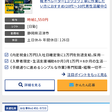
械オペレーター【コツコツ丁寧に作業した
い方におすすめ!20代～30代男性活躍中!】
時給1,550円
給与
[日勤]
シフト
静岡県沼津市
勤務地
土日休み 年間休日：126日
休日
《内定祝金1万円》入社日確定後に1万円を別途支給。採用決定のお祝いです♪
《入寮者限定・生活支援補助6か月》月1万円×6か月の生活支援補助あり。地方からの移住も安心です※入寮者限定
《手順通りに進めるシンプルな作業》専門知識・経験一切不要。決まった手順に沿って作業を進めるため、未経験の方でも約2か月でひとり立ちできます。
注目ポイントをもっと見る
詳細を見る
かんたん応募
派遣社員
お仕事No1451-5733