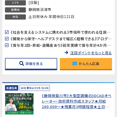
[日勤]
シフト
静岡県沼津市
勤務地
土日祝休み 年間休日121日
休日
《社会を支えるシステムに携われる》市役所で使われる住民税・固定資産税などの税務基幹システムを支える仕事です。法改正や制度変更にも対応し、自治体業務をITでサポートするやりがいのあるポジションです。
《開発から保守・ヘルプデスクまで幅広く経験できる》プログラム改修・機能追加から、SQLを使ったデータ操作・問い合わせ対応まで担当。技術力とコミュニケーション力の両方を活かせます。
《賞与年2回・昇給・退職金あり》前年実績で賞与年計4か月分、昇給年1回（6月）。正社員として腰を据えて長期的なキャリアを築ける環境です。
注目ポイントをもっと見る
詳細を見る
かんたん応募
派遣社員
お仕事No1319-5144
《静岡県菊川市》大型空調機の3DCADオペ
レーター・技術資料作成スタッフ★月給
280,000〜★残業月3時間程度★土日祝
休み【SolidWorks経験者歓迎！】