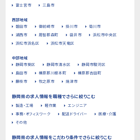
富士宮市
三島市
西部地域
磐田市
御前崎市
掛川市
菊川市
湖西市
周智郡森町
袋井市
浜松市中央区
浜松市浜名区
浜松市天竜区
中部地域
静岡市葵区
静岡市清水区
静岡市駿河区
島田市
榛原郡川根本町
榛原郡吉田町
藤枝市
牧之原市
焼津市
静岡県の求人情報を職種でさらに絞りこむ
製造・工場
軽作業
エンジニア
事務・オフィスワーク
配送ドライバー
医療・介護
その他
静岡県の求人情報をこだわり条件でさらに絞りこむ