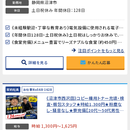
静岡県沼津市
勤務地
土日祝休み 年間休日：128日
休日
《未経験歓迎・丁寧な教育あり》電気設備に使用される電子部品の製造ですが、製造業が初めての方でも安心。丁寧な教育制度が整っており、しっかりサポートします。
《年間休日128日・土日祝休み》土日祝はしっかりお休みで、GW・夏季・年末年始の長期連休もあります。プライベートとのバランスが取りやすい環境です。
《食堂完備》メニュー豊富でリーズナブルな食堂（約450円）を利用可能。毎日のランチ準備が不要で快適です。
注目ポイントをもっと見る
詳細を見る
かんたん応募
契約社員
お仕事No568-1628
《沼津市西沢田》コピー機用トナー充填・検
査・梱包スタッフ★時給1,300円★粉塵な
し・騒音なし★寮完備【20代〜50代男性活
躍中！】
時給 1,300円～1,625円
給与