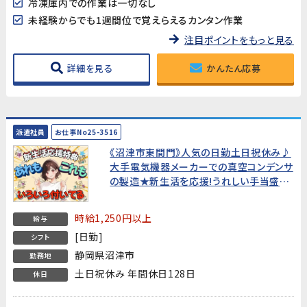
冷凍庫内での作業は一切なし
未経験からでも1週間位で覚えらえるカンタン作業
注目ポイントをもっと見る
詳細を見る
かんたん応募
派遣社員
お仕事No25-3516
《沼津市東間門》人気の日勤土日祝休み♪
大手電気機器メーカーでの真空コンデンサ
の製造★新生活を応援!うれしい手当盛り
だくさん!★
時給1,250円以上
給与
[日勤]
シフト
静岡県沼津市
勤務地
土日祝休み 年間休日128日
休日