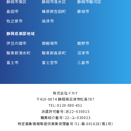
静岡市葵区
静岡市清水区
静岡市駿河区
島田市
榛原郡吉田町
藤枝市
牧之原市
焼津市
静岡県東部地域
伊豆の国市
御殿場市
裾野市
駿東郡清水町
駿東郡長泉町
沼津市
富士市
富士宮市
三島市
株式会社イカイ
〒410-0874 静岡県沼津市松長787
TEL：0120-080-451
派遣許可番号：派22−030015
職業紹介番号：22–ユ–030023
特定募集情報等提供事業受理番号：51-募-001828（第1号）