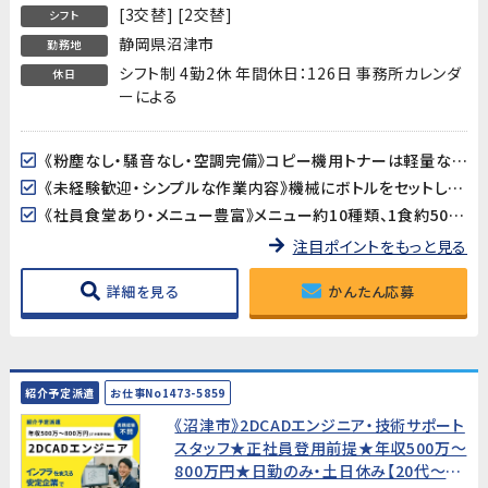
[3交替] [2交替]
シフト
静岡県沼津市
勤務地
シフト制 4勤2休 年間休日：126日 事務所カレンダ
休日
ーによる
《粉塵なし・騒音なし・空調完備》コピー機用トナーは軽量な粉末製品。重量物の取り扱いがなく、空調の効いた屋内での作業なので、季節を問わず快適に働けます。
《未経験歓迎・シンプルな作業内容》機械にボトルをセットして操作するだけのシンプルな作業です。資格・経験は一切不要なので、工場勤務が初めての方でも安心です。
《社員食堂あり・メニュー豊富》メニュー約10種類、1食約500円とお手頃価格。お昼の準備が不要で、毎日の食事もラクラクです。
注目ポイントをもっと見る
詳細を見る
かんたん応募
紹介予定派遣
お仕事No1473-5859
《沼津市》2DCADエンジニア・技術サポート
スタッフ★正社員登用前提★年収500万〜
800万円★日勤のみ・土日休み【20代〜40