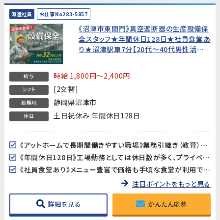
派遣社員
お仕事No283-5857
《沼津市東間門》真空遮断器の生産設備保
全スタッフ★年間休日128日★社員食堂あ
り★沼津駅車7分【20代～40代男性活躍
中!】
時給 1,800円～2,400円
給与
[2交替]
シフト
静岡県沼津市
勤務地
土日祝休み 年間休日128日
休日
《アットホームで長期間働きやすい職場》業務引継ぎ（教育）がしっかりあるので、未経験の方でも安心してスタートできます。
《年間休日128日》工場勤務としては休日数が多く、プライベートの時間をしっかり確保できます。
《社員食堂あり》メニュー豊富で価格も手頃な食堂が利用できます（約500円）。
注目ポイントをもっと見る
詳細を見る
かんたん応募