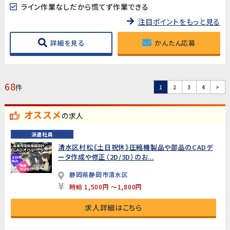
ライン作業なしだから慌てず作業できる
注目ポイントをもっと見る
詳細を見る
かんたん応募
68
件
1
2
3
4
>
オススメ
の求人
派遣社員
清水区村松《土日祝休》圧縮機製品や部品のCADデ
ータ作成や修正（2D/3D）のお...
静岡県静岡市清水区
時給 1,500円 ～1,800円
求人詳細はこちら