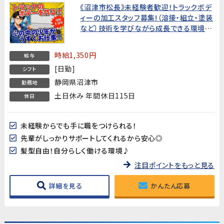
《沼津市松長》未経験者歓迎！トラックボデ
ィーの加工スタッフ募集!（溶接・組立・塗装
など）技術を学びながら成長できる環境で
す【充実の入社特典/手当♪新しいスタート
を応援します!】
時給1,350円
給与
[日勤]
シフト
静岡県沼津市
勤務地
土日休み 年間休日115日
休日
未経験からでも手に職をつけられる！
先輩がしっかりサポートしてくれるから安心◎
髪型自由！自分らしく働ける環境♪
注目ポイントをもっと見る
詳細を見る
かんたん応募