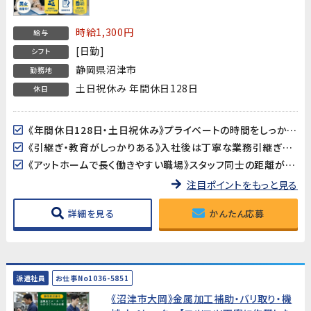
時給1,300円
給与
[日勤]
シフト
静岡県沼津市
勤務地
土日祝休み 年間休日128日
休日
《年間休日128日・土日祝休み》プライベートの時間をしっかり確保できます。GW・夏季・年末年始の長期休暇もあり♪
《引継ぎ・教育がしっかりある》入社後は丁寧な業務引継ぎがあるため、初めての職場でも安心してスタートできます。
《アットホームで長く働きやすい職場》スタッフ同士の距離が近く、相談しやすい雰囲気。長期間にわたって活躍できる環境です。
注目ポイントをもっと見る
詳細を見る
かんたん応募
派遣社員
お仕事No1036-5851
《沼津市大岡》金属加工補助・バリ取り・機