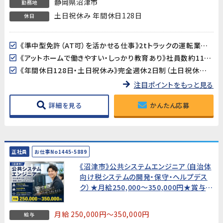
静岡県沼津市
勤務地
土日祝休み 年間休日128日
休日
《準中型免許（AT可）を活かせる仕事》2tトラックの運転業務があるため、準中型免許が必須です。運転スキルを活かしながら、部品の調達・管理・出荷までを担う幅広い業務に携われます。
《アットホームで働きやすい・しっかり教育あり》社員数約110名の落ち着いた規模の製造会社です。業務の引き継ぎ・教育制度がしっかり整っており、製造業未経験の方も安心してスタートできます。
《年間休日128日・土日祝休み》完全週休2日制（土日祝休み）で、GW・夏季・年末年始の大型連休も充実。プライベートとのバランスが取りやすい環境です。
注目ポイントをもっと見る
詳細を見る
かんたん応募
正社員
お仕事No1445-5889
《沼津市》公共システムエンジニア（自治体
向け税システムの開発・保守・ヘルプデス
ク）★月給250,000〜350,000円★賞与年
2回★土日祝休み【SE経験者歓迎・正社
員！】
月給 250,000円～350,000円
給与