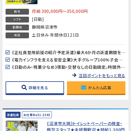
代男性活躍中！】
月給 300,000円～350,000円
給与
[日勤]
シフト
静岡県沼津市
勤務地
土日休み 年間休日121日
休日
《正社員登用前提の紹介予定派遣》最大6か月の派遣期間を経て、正社員への登用を前提とした求人です。登用後の年収は500万〜800万円を目指せます。
《電力インフラを支える安定企業》大手グループ100%子会社で、社会インフラを支える製品の製造に携われます。安定した事業基盤のもと、長期的なスキルアップが可能です。
《日勤のみ・残業少なめ》夜勤・交替なしの日勤固定。時間外労働は月10時間程度と少なく、プライベートとの両立がしやすい環境です。
注目ポイントをもっと見る
詳細を見る
かんたん応募
派遣社員
お仕事No31-2343
《沼津市大岡》トイレットペーパーの検査・
梱包スタッフ★未経験歓迎★時給1,300円