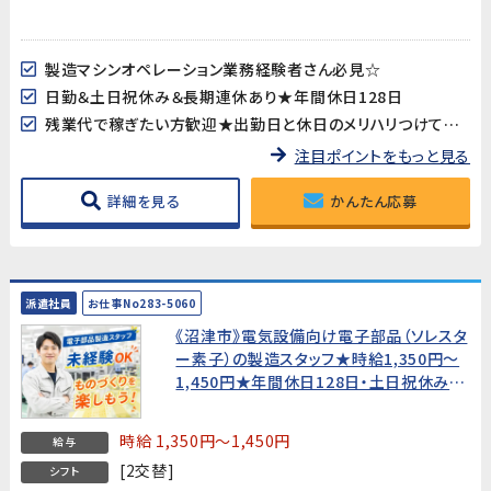
製造マシンオペレーション業務経験者さん必見☆
日勤＆土日祝休み＆長期連休あり★年間休日128日
残業代で稼ぎたい方歓迎★出勤日と休日のメリハリつけて働けます
注目ポイントをもっと見る
詳細を見る
かんたん応募
派遣社員
お仕事No283-5060
《沼津市》電気設備向け電子部品（ソレスタ
ー素子）の製造スタッフ★時給1,350円〜
1,450円★年間休日128日・土日祝休み
【未経験歓迎・20代～40代男性活躍中！】
時給 1,350円～1,450円
給与
[2交替]
シフト