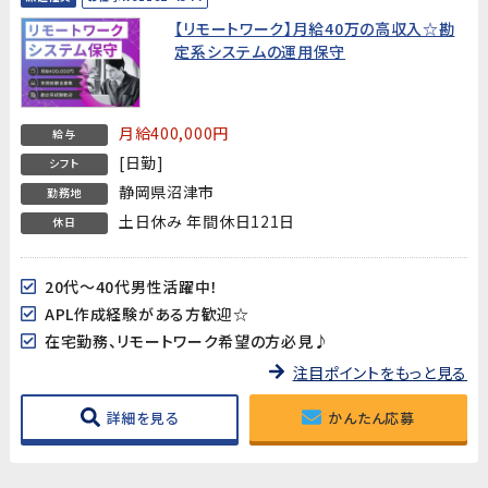
【リモートワーク】月給40万の高収入☆勘
定系システムの運用保守
月給400,000円
給与
[日勤]
シフト
静岡県沼津市
勤務地
土日休み 年間休日121日
休日
20代～40代男性活躍中！
APL作成経験がある方歓迎☆
在宅勤務、リモートワーク希望の方必見♪
注目ポイントをもっと見る
詳細を見る
かんたん応募