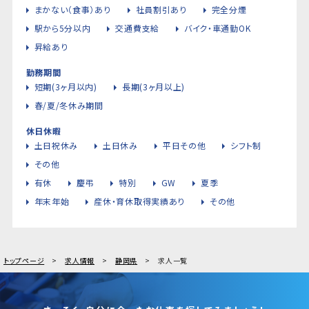
まかない（食事）あり
社員割引あり
完全分煙
駅から5分以内
交通費支給
バイク・車通勤OK
昇給あり
勤務期間
短期(3ヶ月以内)
長期(3ヶ月以上)
春/夏/冬休み期間
休日休暇
土日祝休み
土日休み
平日その他
シフト制
その他
有休
慶弔
特別
GW
夏季
年末年始
産休・育休取得実績あり
その他
トップページ
求人情報
静岡県
求人一覧