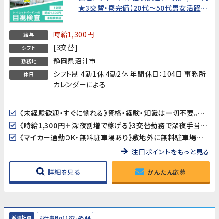
★3交替・寮完備【20代〜50代男女活躍
中！】
時給1,300円
給与
[3交替]
シフト
静岡県沼津市
勤務地
シフト制 4勤1休 4勤2休 年間休日：104日 事務所
休日
カレンダーによる
《未経験歓迎・すぐに慣れる》資格・経験・知識は一切不要。作業習得期間は約2週間で、ライン作業に慣れていない方もスムーズにスタートできます。
《時給1,300円＋深夜割増で稼げる》3交替勤務で深夜手当も加算。月収25万円以上を目指せます。
《マイカー通勤OK・無料駐車場あり》敷地外に無料駐車場を完備。バイク・自転車でも通勤できます。
注目ポイントをもっと見る
詳細を見る
かんたん応募
派遣社員
お仕事No1182-4544