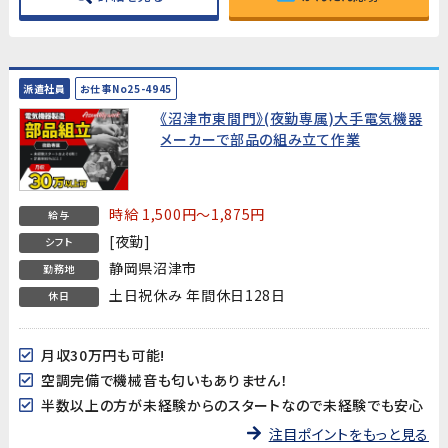
派遣社員
お仕事No25-4945
《沼津市東間門》(夜勤専属)大手電気機器
メーカーで部品の組み立て作業
時給 1,500円～1,875円
給与
[夜勤]
シフト
静岡県沼津市
勤務地
土日祝休み 年間休日128日
休日
月収30万円も可能!
空調完備で機械音も匂いもありません！
半数以上の方が未経験からのスタートなので未経験でも安心
注目ポイントをもっと見る