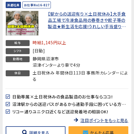
派遣社員
お仕事No16-827
【駅からの送迎有り×土日祝休み】大手食
品工場で冷凍食品用の春巻きや餃子等の
製造★新生活を応援!うれしい手当盛りだ
くさん!★
時給1,145円以上
給与
[日勤]
シフト
静岡県沼津市
勤務地
沼津インターより車で4分
土日祝休み 年間休日113日 事務所カレンダーによ
休日
る
日勤専属×土日祝休みの食品製造のお仕事ならココ!
沼津駅からの送迎バスがあるから通勤手段に困っている方も安心♪
リコー通りユニクロ近くなど送迎発着地の相談OK!
注目ポイントをもっと見る
詳細を見る
かんたん応募