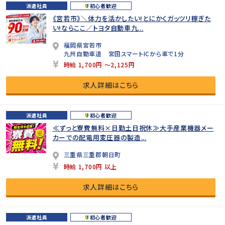
派遣社員
初心者歓迎
《宮若市》＼体力を活かしたい!とにかくガッツリ稼ぎた
い!ならここ／トヨタ自動車九...
福岡県宮若市
九州自動車道 宮田スマートICから車で1分
時給 1,700円 ～2,125円
求人詳細はこちら
派遣社員
初心者歓迎
≪ずっと寮費無料×日勤土日祝休≫大手産業機器メー
カーでの配電用変圧器の製造...
三重県三重郡朝日町
時給 1,700円 以上
求人詳細はこちら
派遣社員
初心者歓迎