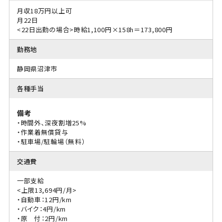
月収18万円以上可
月22日
<22日出勤の場合>時給1,100円×158h＝173,800円
勤務地
静岡県沼津市
各種手当
備考
・時間外、深夜割増25%
・作業着無償貸与
・駐車場/駐輪場（無料）
交通費
一部支給
<上限13,694円/月>
・自動車：12円/km
・バイク：4円/km
・原 付：2円/km