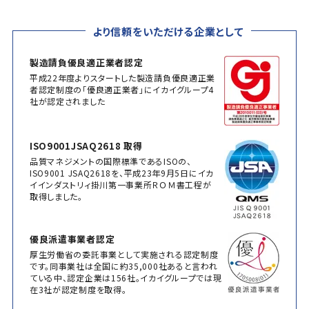
より信頼をいただける企業として
製造請負優良適正業者認定
平成22年度よりスタートした製造請負優良適正業
者認定制度の「優良適正業者」にイカイグループ4
社が認定されました
ISO9001JSAQ2618 取得
品質マネジメントの国際標準であるISOの、
ISO9001 JSAQ2618を、平成23年9月5日にイカ
イインダストリィ掛川第一事業所ＲＯＭ書工程が
取得しました。
優良派遣事業者認定
厚生労働省の委託事業として実施される認定制度
です。同事業社は全国に約35,000社あると言われ
ている中、認定企業は156社。イカイグループでは現
在3社が認定制度を取得。