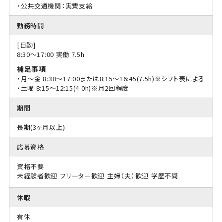
・公共交通機関：実費支給
勤務時間
[日勤]
8:30〜17:00 実働 7.5h
補足事項
・月～金 8:30～17:00または8:15～16:45(7.5h)※シフト表による
・土曜 8:15～12:15(4.0h)※月2回程度
期間
長期(3ヶ月以上)
応募資格
資格不要
未経験者歓迎
フリーター歓迎
主婦（夫）歓迎
学歴不問
休暇
有休