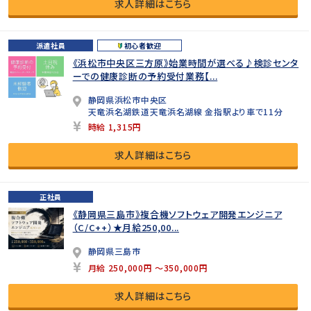
求人詳細はこちら
派遣社員
初心者歓迎
《浜松市中央区三方原》始業時間が選べる♪検診センタ
ーでの健康診断の予約受付業務【...
静岡県浜松市中央区
天竜浜名湖鉄道天竜浜名湖線 金指駅より車で11分
時給 1,315円
求人詳細はこちら
正社員
《静岡県三島市》複合機ソフトウェア開発エンジニア
（C/C++）★月給250,00...
静岡県三島市
月給 250,000円 ～350,000円
求人詳細はこちら