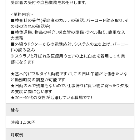
受診者の受付や庶務業務をお任せします。
<業務内容>
■検査科の受付(受診者のカルテの確認、バーコード読み取り、そ
の後の流れの確認等)
■検体運搬、物品の補充、採血管の準備・ラベル貼り、簡単な入
力業務
■外線やドクターからの電話応対、システムの立ち上げ、バーコー
ドの読み込み
※スクラブと呼ばれる医療用ウェアの上に白衣を着用しての業
務になります
★基本的にフルタイム勤務ですが、この日は午前だけ働きたいな
ど勤務時間の調整が可能です
★日勤のみで残業もないので、仕事帰りに買い物に寄ったり夕飯
の支度に間に合います
★20～40代の女性が活躍している職場です!
給与
時給 1,100円
月収例