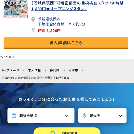
《茨城県筑西市》精密部品の目視検査スタッフ★時給
1,800円★オープニングスタッ...
茨城県筑西市
下館総合体育館 車で約5分
時給 1,800円
求人詳細はこちら
もっと見る
トップページ
求人情報
静岡県
沼津市
沼津市内の総合病院での受付・庶務/日勤/残業なし
さっそく、自分に合ったお仕事を探してみましょう！