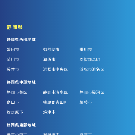
静岡県
静岡県西部地域
磐田市
御前崎市
掛川市
菊川市
湖西市
周智郡森町
袋井市
浜松市中央区
浜松市浜名区
静岡県中部地域
静岡市葵区
静岡市清水区
静岡市駿河区
島田市
榛原郡吉田町
藤枝市
牧之原市
焼津市
静岡県東部地域
伊豆の国市
御殿場市
裾野市