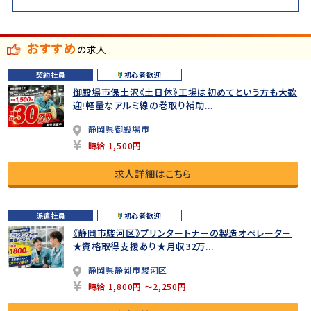
おすすめ
の求人
契約社員
初心者歓迎
御殿場市保土沢《土日休》工場は初めてという方も大歓
迎!軽量なアルミ線の巻取り補助...
静岡県御殿場市
時給 1,500円
求人詳細はこちら
派遣社員
初心者歓迎
《静岡市駿河区》プリンタートナーの製造オペレーター
★資格取得支援あり★月収32万...
静岡県静岡市駿河区
時給 1,800円 ～2,250円