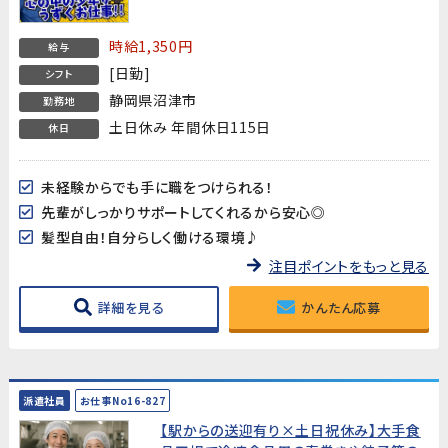
す【充実の入社特典/手当♪新しいスタート
を応援します!】
時給1,350円
給与
[日勤]
シフト
静岡県沼津市
勤務地
土日休み 年間休日115日
休日
未経験からでも手に職をつけられる！
先輩がしっかりサポートしてくれるから安心◎
髪型自由！自分らしく働ける環境♪
注目ポイントをもっと見る
詳細を見る
かんたん応募
派遣社員
お仕事No16-827
【駅からの送迎有り×土日祝休み】大手食