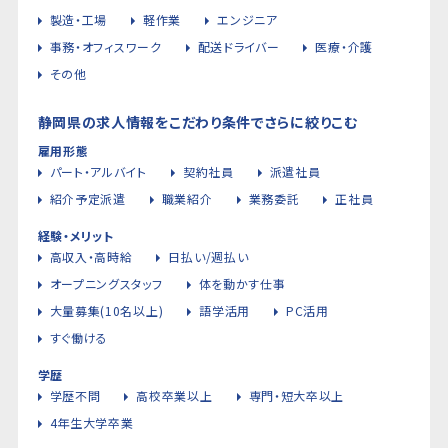
製造・工場
軽作業
エンジニア
事務・オフィスワーク
配送ドライバー
医療・介護
その他
静岡県の求人情報をこだわり条件でさらに絞りこむ
雇用形態
パート・アルバイト
契約社員
派遣社員
紹介予定派遣
職業紹介
業務委託
正社員
経験・メリット
高収入・高時給
日払い/週払い
オープニングスタッフ
体を動かす仕事
大量募集(10名以上)
語学活用
PC活用
すぐ働ける
学歴
学歴不問
高校卒業以上
専門・短大卒以上
4年生大学卒業