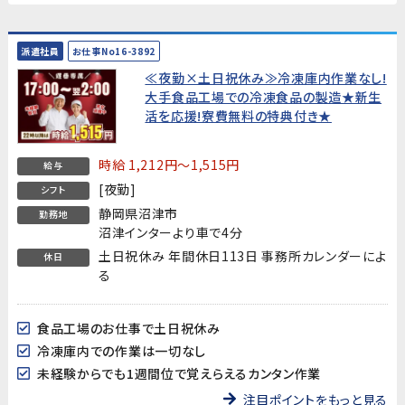
派遣社員
お仕事No16-3892
≪夜勤×土日祝休み≫冷凍庫内作業なし!
大手食品工場での冷凍食品の製造★新生
活を応援!寮費無料の特典付き★
時給 1,212円～1,515円
給与
[夜勤]
シフト
静岡県沼津市
勤務地
沼津インターより車で4分
土日祝休み 年間休日113日 事務所カレンダーによ
休日
る
食品工場のお仕事で土日祝休み
冷凍庫内での作業は一切なし
未経験からでも1週間位で覚えらえるカンタン作業
注目ポイントをもっと見る