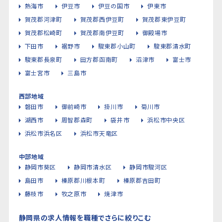
熱海市
伊豆市
伊豆の国市
伊東市
賀茂郡河津町
賀茂郡西伊豆町
賀茂郡東伊豆町
賀茂郡松崎町
賀茂郡南伊豆町
御殿場市
下田市
裾野市
駿東郡小山町
駿東郡清水町
駿東郡長泉町
田方郡函南町
沼津市
富士市
富士宮市
三島市
西部地域
磐田市
御前崎市
掛川市
菊川市
湖西市
周智郡森町
袋井市
浜松市中央区
浜松市浜名区
浜松市天竜区
中部地域
静岡市葵区
静岡市清水区
静岡市駿河区
島田市
榛原郡川根本町
榛原郡吉田町
藤枝市
牧之原市
焼津市
静岡県の求人情報を職種でさらに絞りこむ