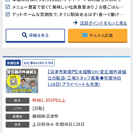
メニュー豊富で安くて美味しい社員食堂あり♪お昼ごはんの心配もいりません！
アットホームな雰囲気で、すぐに馴染めるはず！長～く働ける環境が整っています。
注目ポイントをもっと見る
詳細を見る
かんたん応募
派遣社員
お仕事No283-5708
【沼津市東間門】未経験OK！変圧器外装組
立の製造・工場スタッフ募集◆年間休日
128日！プライベートも充実！
時給1,300円以上
給与
[日勤]
シフト
静岡県沼津市
勤務地
土日祝休み 年間休日128日
休日