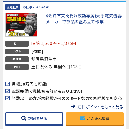
派遣社員
お仕事No25-4945
《沼津市東間門》(夜勤専属)大手電気機器
メーカーで部品の組み立て作業
時給 1,500円～1,875円
給与
[夜勤]
シフト
静岡県沼津市
勤務地
土日祝休み 年間休日128日
休日
月収30万円も可能!
空調完備で機械音も匂いもありません！
半数以上の方が未経験からのスタートなので未経験でも安心
注目ポイントをもっと見る
詳細を見る
かんたん応募