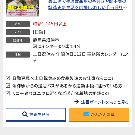
品工場で冷凍食品用の春巻きや餃子等の
製造★新生活を応援!うれしい手当盛りだ
くさん!★
時給1,145円以上
給与
[日勤]
シフト
静岡県沼津市
勤務地
沼津インターより車で4分
土日祝休み 年間休日113日 事務所カレンダーによ
休日
る
日勤専属×土日祝休みの食品製造のお仕事ならココ!
沼津駅からの送迎バスがあるから通勤手段に困っている方も安心♪
リコー通りユニクロ近くなど送迎発着地の相談OK!
注目ポイントをもっと見る
詳細を見る
かんたん応募