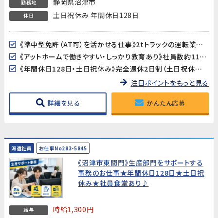
静岡県沼津市
勤務地
土日祝休み 年間休日128日
休日
《準中型免許（AT可）を活かせる仕事》2tトラックの運転業務があるため、準中型免許が必須です。運転スキルを活かしながら、部品の調達・管理・出荷までを担う幅広い業務に携われます。
《アットホームで働きやすい・しっかり教育あり》社員数約110名の落ち着いた規模の製造会社です。業務の引き継ぎ・教育制度がしっかり整っており、製造業未経験の方も安心してスタートできます。
《年間休日128日・土日祝休み》完全週休2日制（土日祝休み）で、GW・夏季・年末年始の大型連休も充実。プライベートとのバランスが取りやすい環境です。
注目ポイントをもっと見る
詳細を見る
かんたん応募
派遣社員
お仕事No283-5845
《沼津市東間門》生産部門をサポートする
事務のお仕事★年間休日128日★土日祝
休み★社員食堂あり♪
時給1,300円
給与