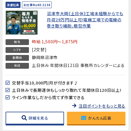
派遣社員
お仕事No40-2134
沼津市大岡《土日休》工場未経験からでも
月収29万円以上可!電線工場での電線の
巻き取り補助、梱包作業
時給 1,500円～1,875円
給与
[2交替]
シフト
静岡県沼津市
勤務地
土日休み 年間休日121日 事務所カレンダーによる
休日
交替手当10,000円/月が付きます♪
土日休みで長期連休もしっかり取れて年間休日120日以上!
ライン作業なしだから慌てず作業できる
注目ポイントをもっと見る
詳細を見る
かんたん応募