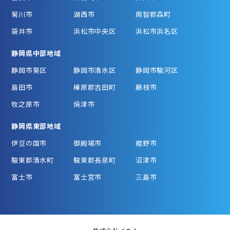
菊川市
湖西市
周智郡森町
袋井市
浜松市中央区
浜松市浜名区
静岡県中部地域
静岡市葵区
静岡市清水区
静岡市駿河区
島田市
榛原郡吉田町
藤枝市
牧之原市
焼津市
静岡県東部地域
伊豆の国市
御殿場市
裾野市
駿東郡清水町
駿東郡長泉町
沼津市
富士市
富士宮市
三島市