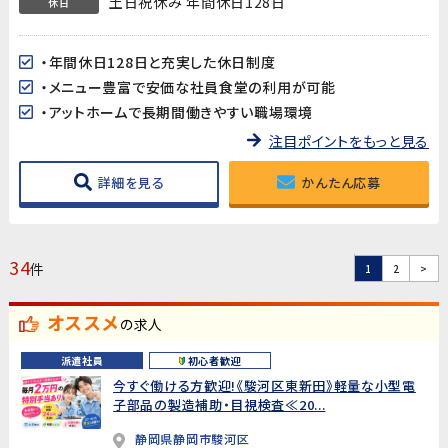
土日祝休み 年間休日128日
休日
・年間休日128日と充実した休日制度
・メニュー豊富で安価な社員食堂の利用が可能
・アットホームで長期間働きやすい職場環境
注目ポイントをもっと見る
詳細を見る
かんたん応募
34
件
1
2
>
オススメ
の求人
派遣社員
初心者歓迎
今すぐ働ける方歓迎!《駿河区東新田》軽量な小型電
子部品の製造補助・目視検査≪20...
静岡県静岡市駿河区