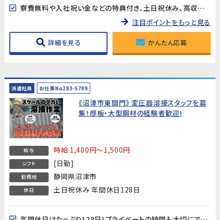
寮費無料や入社祝い金などの特典付き、土日祝休み、高収入など様々なお仕事を掲載中です
注目ポイントをもっと見る
詳細を見る
かんたん応募
派遣社員
お仕事No283-5709
《沼津市東間門》 変圧器溶接スタッフを募
集！厚板・大型鋼材の経験者歓迎!
時給 1,400円～1,500円
給与
[日勤]
シフト
静岡県沼津市
勤務地
土日祝休み 年間休日128日
休日
年間休日はたっぷり128日！プライベートの時間も大切にできます。