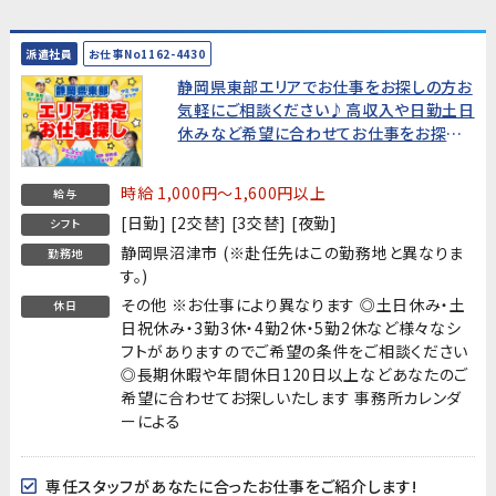
派遣社員
お仕事No1162-4430
静岡県東部エリアでお仕事をお探しの方お
気軽にご相談ください♪高収入や日勤土日
休みなど希望に合わせてお仕事をお探しし
ます!
時給 1,000円～1,600円以上
給与
[日勤] [2交替] [3交替] [夜勤]
シフト
静岡県沼津市 (※赴任先はこの勤務地と異なりま
勤務地
す。)
その他 ※お仕事により異なります ◎土日休み・土
休日
日祝休み・3勤3休・4勤2休・5勤2休など様々なシ
フトがありますのでご希望の条件をご相談ください
◎長期休暇や年間休日120日以上などあなたのご
希望に合わせてお探しいたします 事務所カレンダ
ーによる
専任スタッフがあなたに合ったお仕事をご紹介します!