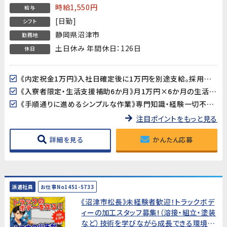
時給1,550円
給与
[日勤]
シフト
静岡県沼津市
勤務地
土日休み 年間休日：126日
休日
《内定祝金1万円》入社日確定後に1万円を別途支給。採用決定のお祝いです♪
《入寮者限定・生活支援補助6か月》月1万円×6か月の生活支援補助あり。地方からの移住も安心です※入寮者限定
《手順通りに進めるシンプルな作業》専門知識・経験一切不要。決まった手順に沿って作業を進めるため、未経験の方でも約2か月でひとり立ちできます。
注目ポイントをもっと見る
詳細を見る
かんたん応募
派遣社員
お仕事No1451-5733
《沼津市松長》未経験者歓迎！トラックボデ
ィーの加工スタッフ募集!（溶接・組立・塗装
など）技術を学びながら成長できる環境で