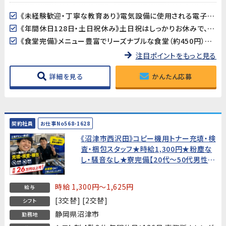
《未経験歓迎・丁寧な教育あり》電気設備に使用される電子部品の製造ですが、製造業が初めての方でも安心。丁寧な教育制度が整っており、しっかりサポートします。
《年間休日128日・土日祝休み》土日祝はしっかりお休みで、GW・夏季・年末年始の長期連休もあります。プライベートとのバランスが取りやすい環境です。
《食堂完備》メニュー豊富でリーズナブルな食堂（約450円）を利用可能。毎日のランチ準備が不要で快適です。
注目ポイントをもっと見る
詳細を見る
かんたん応募
契約社員
お仕事No568-1628
《沼津市西沢田》コピー機用トナー充填・検
査・梱包スタッフ★時給1,300円★粉塵な
し・騒音なし★寮完備【20代〜50代男性活
躍中！】
時給 1,300円～1,625円
給与
[3交替] [2交替]
シフト
静岡県沼津市
勤務地