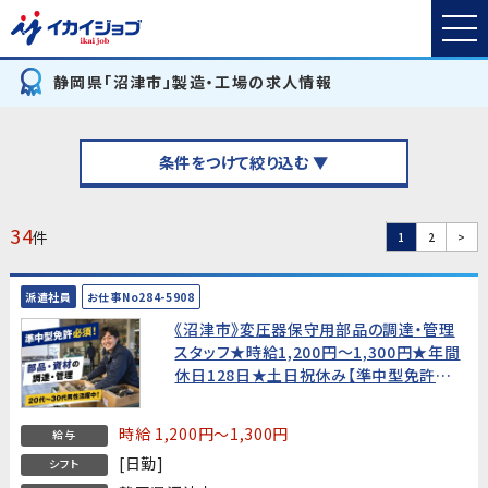
静岡県「沼津市」製造・工場の求人情報
条件をつけて絞り込む ▼
34
件
1
2
>
派遣社員
お仕事No284-5908
《沼津市》変圧器保守用部品の調達・管理
スタッフ★時給1,200円〜1,300円★年間
休日128日★土日祝休み【準中型免許必
須・20代〜30代男性活躍中！】
時給 1,200円～1,300円
給与
[日勤]
シフト