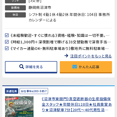
[3交替]
シフト
静岡県沼津市
勤務地
シフト制 4勤1休 4勤2休 年間休日：104日 事務所
休日
カレンダーによる
《未経験歓迎・すぐに慣れる》資格・経験・知識は一切不要。作業習得期間は約2週間で、ライン作業に慣れていない方もスムーズにスタートできます。
《時給1,300円＋深夜割増で稼げる》3交替勤務で深夜手当も加算。月収25万円以上を目指せます。
《マイカー通勤OK・無料駐車場あり》敷地外に無料駐車場を完備。バイク・自転車でも通勤できます。
注目ポイントをもっと見る
詳細を見る
かんたん応募
派遣社員
お仕事No283-5857
《沼津市東間門》真空遮断器の生産設備保
全スタッフ★年間休日128日★社員食堂あ
り★沼津駅車7分【20代～40代男性活躍
中!】