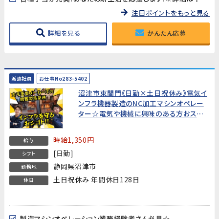
注目ポイントをもっと見る
詳細を見る
かんたん応募
派遣社員
お仕事No283-5402
沼津市東間門《日勤×土日祝休み》電気イ
ンフラ機器製造のNC加工マシンオペレー
ター☆電気や機械に興味のある方おスス
メ！製造機械オペレーション業務経験者募
集
時給1,350円
給与
[日勤]
シフト
静岡県沼津市
勤務地
土日祝休み 年間休日128日
休日
製造マシンオペレーション業務経験者さん必見☆