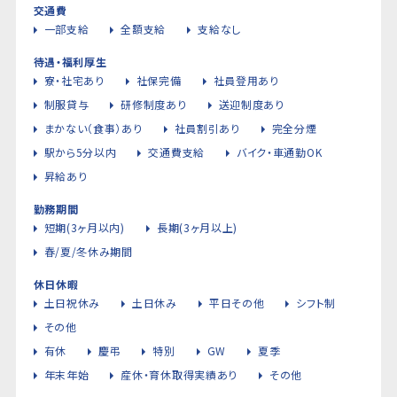
交通費
一部支給
全額支給
支給なし
待遇・福利厚生
寮・社宅あり
社保完備
社員登用あり
制服貸与
研修制度あり
送迎制度あり
まかない（食事）あり
社員割引あり
完全分煙
駅から5分以内
交通費支給
バイク・車通勤OK
昇給あり
勤務期間
短期(3ヶ月以内)
長期(3ヶ月以上)
春/夏/冬休み期間
休日休暇
土日祝休み
土日休み
平日その他
シフト制
その他
有休
慶弔
特別
GW
夏季
年末年始
産休・育休取得実績あり
その他