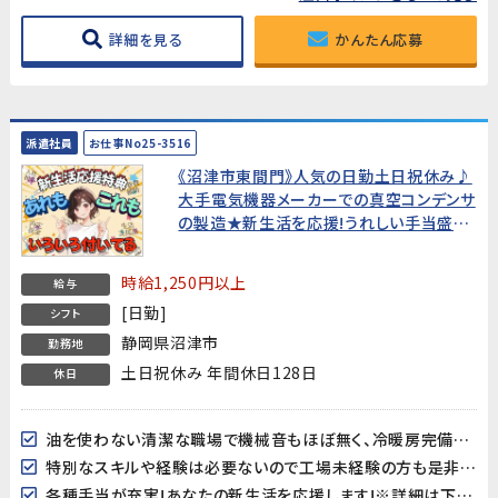
詳細を見る
かんたん応募
派遣社員
お仕事No25-3516
《沼津市東間門》人気の日勤土日祝休み♪
大手電気機器メーカーでの真空コンデンサ
の製造★新生活を応援!うれしい手当盛り
だくさん!★
時給1,250円以上
給与
[日勤]
シフト
静岡県沼津市
勤務地
土日祝休み 年間休日128日
休日
油を使わない清潔な職場で機械音もほぼ無く、冷暖房完備で作業しやすい環境です♪
特別なスキルや経験は必要ないので工場未経験の方も是非チャレンジしてみてください！
各種手当が充実!あなたの新生活を応援します!※詳細は下記キャンペーン情報欄を御確認下さい。