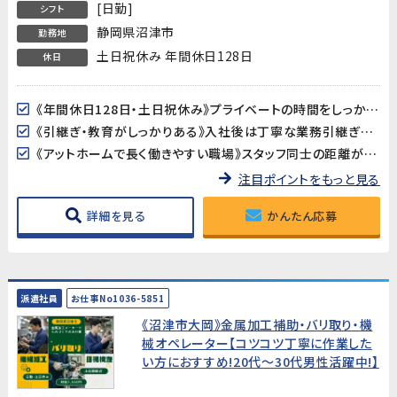
[日勤]
シフト
静岡県沼津市
勤務地
土日祝休み 年間休日128日
休日
《年間休日128日・土日祝休み》プライベートの時間をしっかり確保できます。GW・夏季・年末年始の長期休暇もあり♪
《引継ぎ・教育がしっかりある》入社後は丁寧な業務引継ぎがあるため、初めての職場でも安心してスタートできます。
《アットホームで長く働きやすい職場》スタッフ同士の距離が近く、相談しやすい雰囲気。長期間にわたって活躍できる環境です。
注目ポイントをもっと見る
詳細を見る
かんたん応募
派遣社員
お仕事No1036-5851
《沼津市大岡》金属加工補助・バリ取り・機
械オペレーター【コツコツ丁寧に作業した
い方におすすめ!20代～30代男性活躍中!】