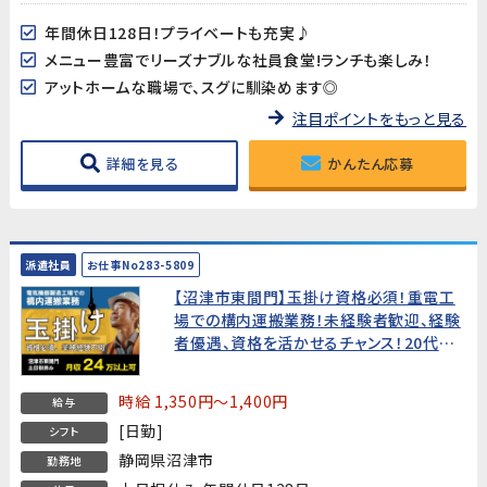
年間休日128日！プライベートも充実♪
メニュー豊富でリーズナブルな社員食堂!ランチも楽しみ！
アットホームな職場で、スグに馴染めます◎
注目ポイントをもっと見る
詳細を見る
かんたん応募
派遣社員
お仕事No283-5809
【沼津市東間門】玉掛け資格必須！重電工
場での構内運搬業務！未経験者歓迎、経験
者優遇、資格を活かせるチャンス！20代～
40代男性活躍中!
時給 1,350円～1,400円
給与
[日勤]
シフト
静岡県沼津市
勤務地