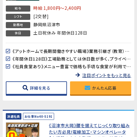
時給 1,800円～2,400円
給与
[2交替]
シフト
静岡県沼津市
勤務地
土日祝休み 年間休日128日
休日
《アットホームで長期間働きやすい職場》業務引継ぎ（教育）がしっかりあるので、未経験の方でも安心してスタートできます。
《年間休日128日》工場勤務としては休日数が多く、プライベートの時間をしっかり確保できます。
《社員食堂あり》メニュー豊富で価格も手頃な食堂が利用できます（約500円）。
注目ポイントをもっと見る
詳細を見る
かんたん応募
派遣社員
お仕事No40-5191
《沼津市大岡》腰を据えてじっくり取り組み
たい方必見!電線加工・マシンオペレータ