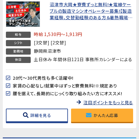
沼津市大岡★寮費ずっと無料!★電線ケー
ブルの製造マシンオペレーター募集!【製造
業経験、交替勤経験のある方＆暑熱職場
OKな方歓迎!】
時給 1,530円～1,913円
給与
[3交替] [2交替]
シフト
静岡県沼津市
勤務地
土日休み 年間休日121日 事務所カレンダーによる
休日
20代～30代男性も多く活躍中!
家賃の心配なし!就業中はずっと寮費無料!※規定あり
腰を据えて、長期的にじっくり取り組みたい方にオススメ!
注目ポイントをもっと見る
詳細を見る
かんたん応募