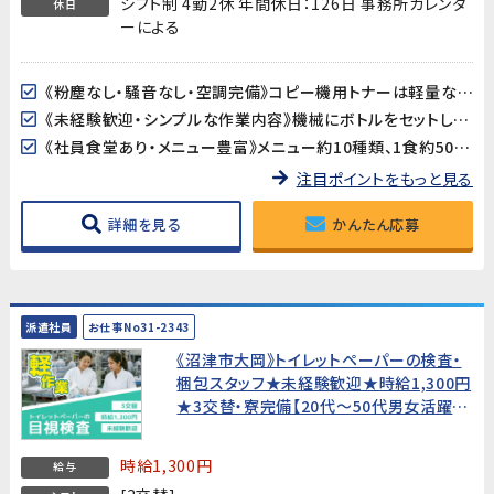
シフト制 4勤2休 年間休日：126日 事務所カレンダ
休日
ーによる
《粉塵なし・騒音なし・空調完備》コピー機用トナーは軽量な粉末製品。重量物の取り扱いがなく、空調の効いた屋内での作業なので、季節を問わず快適に働けます。
《未経験歓迎・シンプルな作業内容》機械にボトルをセットして操作するだけのシンプルな作業です。資格・経験は一切不要なので、工場勤務が初めての方でも安心です。
《社員食堂あり・メニュー豊富》メニュー約10種類、1食約500円とお手頃価格。お昼の準備が不要で、毎日の食事もラクラクです。
注目ポイントをもっと見る
詳細を見る
かんたん応募
派遣社員
お仕事No31-2343
《沼津市大岡》トイレットペーパーの検査・
梱包スタッフ★未経験歓迎★時給1,300円
★3交替・寮完備【20代〜50代男女活躍
中！】
時給1,300円
給与