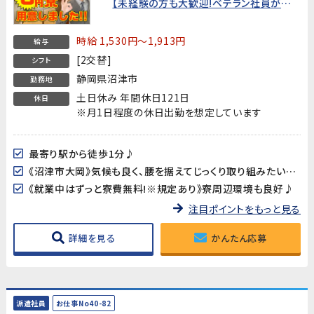
【未経験の方も大歓迎!ベテラン社員がマン
ツーマンで教えてくれます】★就業中はず
っと寮費無料!★
時給 1,530円～1,913円
給与
[2交替]
シフト
静岡県沼津市
勤務地
土日休み 年間休日121日
休日
※月1日程度の休日出勤を想定しています
最寄り駅から徒歩1分♪
《沼津市大岡》気候も良く、腰を据えてじっくり取り組みたい方にオススメです!
《就業中はずっと寮費無料!※規定あり》寮周辺環境も良好♪
注目ポイントをもっと見る
詳細を見る
かんたん応募
派遣社員
お仕事No40-82