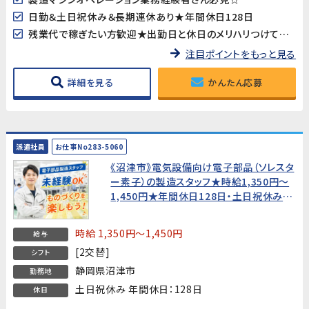
日勤＆土日祝休み＆長期連休あり★年間休日128日
残業代で稼ぎたい方歓迎★出勤日と休日のメリハリつけて働けます
注目ポイントをもっと見る
詳細を見る
かんたん応募
派遣社員
お仕事No283-5060
《沼津市》電気設備向け電子部品（ソレスタ
ー素子）の製造スタッフ★時給1,350円〜
1,450円★年間休日128日・土日祝休み
【未経験歓迎・20代～40代男性活躍中！】
時給 1,350円～1,450円
給与
[2交替]
シフト
静岡県沼津市
勤務地
土日祝休み 年間休日：128日
休日